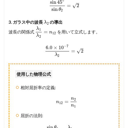
∘
sin
45
–
√
=
2
sin
θ
2
3. ガラス中の波長
の導出
λ
2
λ
1
=
波長の関係式
を用いて立式します。
n
12
λ
2
−
7
6.0
×
10
–
√
=
2
λ
2
使用した物理公式
相対屈折率の定義:
n
2
=
n
12
n
1
屈折の法則:
sin
θ
λ