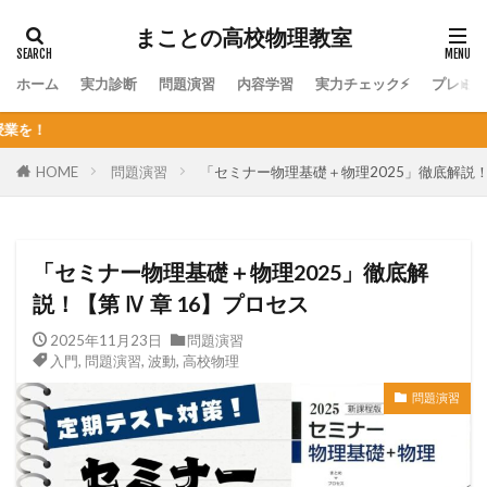
まことの高校物理教室
ホーム
実力診断
問題演習
内容学習
実力チェック⚡
プレミ
個人契約オンライン
HOME
問題演習
「セミナー物理基礎＋物理2025」徹底解説！【
「セミナー物理基礎＋物理2025」徹底解
説！【第 Ⅳ 章 16】プロセス
2025年11月23日
問題演習
入門
,
問題演習
,
波動
,
高校物理
問題演習