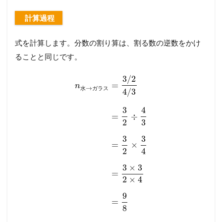
計算過程
式を計算します。分数の割り算は、割る数の逆数をかけ
ることと同じです。
3
/
2
=
n
→
水
ガ
ラ
ス
4
/
3
3
4
=
÷
2
3
3
3
=
×
2
4
3
×
3
=
2
×
4
9
=
8