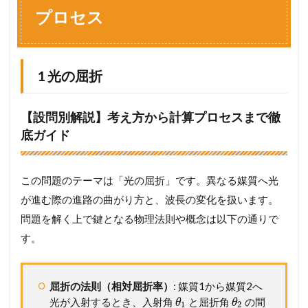
セ
プロセス
ス
1.1
1
光
の
1 光の屈折
屈
折
【設問別解説】考え方から計算プロセスまで徹
1.2
2
相
底ガイド
対
屈
折
この問題のテーマは「光の屈折」です。異なる媒質へ光
率
が進む際の進路の曲がり方と、波長の変化を扱います。
1.3
3
問題を解く上で鍵となる物理法則や概念は以下の通りで
凸
レ
す。
ン
ズ
に
屈折の法則（相対屈折率）
: 媒質1から媒質2へ
よ
る
光が入射するとき、入射角
と屈折角
の間
θ
θ
1
2