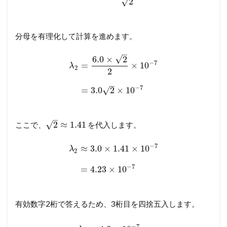
√
2
分母を有理化して計算を進めます。
–
√
6.0
×
2
−
7
=
×
10
λ
2
2
–
−
7
√
=
3.0
2
×
10
–
√
2
≈
1.41
ここで、
を代入します。
−
7
≈
3.0
×
1.41
×
10
λ
2
−
7
=
4.23
×
10
有効数字2桁で答えるため、3桁目を四捨五入します。
−
7