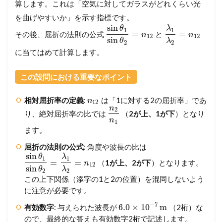
算します。これは「空気に対してガラスがどれくらい光
を曲げやすいか」を示す指標です。
sin
θ
λ
1
1
=
=
その後、屈折の法則の公式
と
n
n
12
12
sin
θ
λ
2
2
に当てはめて計算します。
この設問における重要なポイント
相対屈折率の定義
:
は「1に対する2の屈折率」であ
n
12
n
2
り、絶対屈折率の比では
（
2が上、1が下
）となり
n
1
ます。
屈折の法則の公式
: 角度や波長の比は
sin
θ
λ
1
1
=
=
（
1が上、2が下
）となります。
n
12
sin
θ
λ
2
2
この上下関係（添字の1と2の位置）を混同しないよう
に注意が必要です。
−
7
6.0
×
10
m
有効数字
: 与えられた波長が
（2桁）な
ので、最終的な答えも有効数字2桁で記述します。