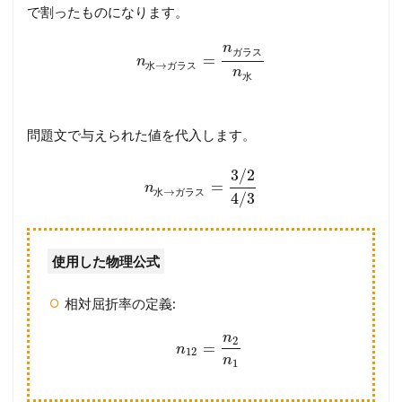
で割ったものになります。
n
ガ
ラ
ス
=
n
→
水
ガ
ラ
ス
n
水
問題文で与えられた値を代入します。
3
/
2
=
n
→
水
ガ
ラ
ス
4
/
3
使用した物理公式
相対屈折率の定義:
n
2
=
n
12
n
1