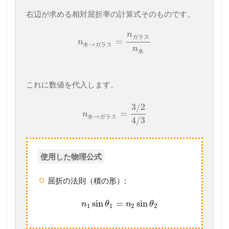
右辺が求める相対屈折率の計算式そのものです。
n
ガ
ラ
ス
=
n
→
水
ガ
ラ
ス
n
水
これに数値を代入します。
3
/
2
=
n
→
水
ガ
ラ
ス
4
/
3
使用した物理公式
屈折の法則（積の形）:
sin
=
sin
n
θ
n
θ
1
1
2
2