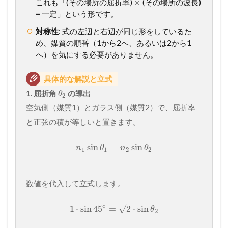
×
これも「(その場所の屈折率)
(その場所の波長)
= 一定」という形です。
対称性
: 式の左辺と右辺が同じ形をしているた
め、媒質の順番（1から2へ、あるいは2から1
へ）を気にする必要がありません。
具体的な解説と立式
1. 屈折角
の導出
θ
2
空気側（媒質1）とガラス側（媒質2）で、屈折率
と正弦の積が等しいと置きます。
sin
=
sin
n
θ
n
θ
1
1
2
2
数値を代入して立式します。
–
∘
√
1
⋅
sin
45
=
2
⋅
sin
θ
2