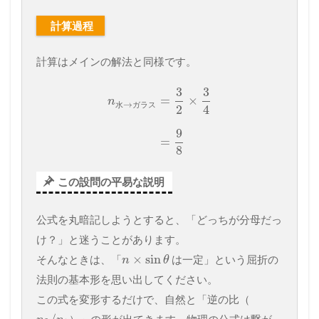
計算過程
計算はメインの解法と同様です。
3
3
=
×
n
→
水
ガ
ラ
ス
2
4
9
=
8
この設問の平易な説明
公式を丸暗記しようとすると、「どっちが分母だっ
け？」と迷うことがあります。
×
sin
そんなときは、「
は一定」という屈折の
n
θ
法則の基本形を思い出してください。
この式を変形するだけで、自然と「逆の比（
）」の形が出てきます。物理の公式は繋が