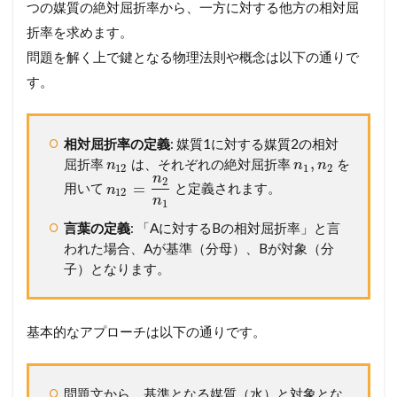
つの媒質の絶対屈折率から、一方に対する他方の相対屈
折率を求めます。
問題を解く上で鍵となる物理法則や概念は以下の通りで
す。
相対屈折率の定義
: 媒質1に対する媒質2の相対
,
屈折率
は、それぞれの絶対屈折率
を
n
n
n
12
1
2
n
2
=
用いて
と定義されます。
n
12
n
1
言葉の定義
: 「Aに対するBの相対屈折率」と言
われた場合、Aが基準（分母）、Bが対象（分
子）となります。
基本的なアプローチは以下の通りです。
問題文から、基準となる媒質（水）と対象とな