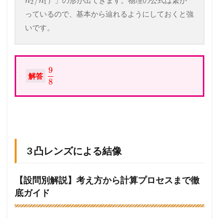
/
n
n
2
1
っているので、基本から辿れるようにしておくと強
いです。
9
解答
8
3 凸レンズによる結像
【設問別解説】考え方から計算プロセスまで徹
底ガイド