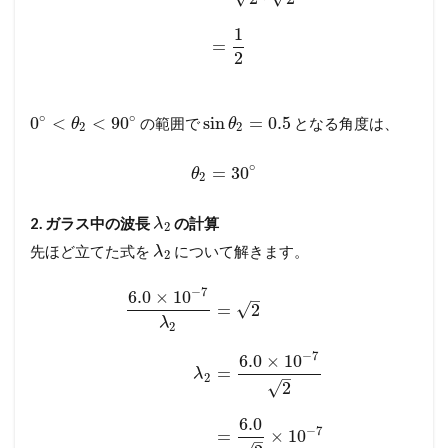
1
=
2
∘
∘
0
<
<
90
sin
=
0.5
の範囲で
となる角度は、
θ
θ
2
2
∘
=
30
θ
2
2. ガラス中の波長
の計算
λ
2
先ほど立てた式を
について解きます。
λ
2
−
7
6.0
×
10
–
√
=
2
λ
2
−
7
6.0
×
10
=
λ
–
2
√
2
6.0
−
7
=
×
10
–