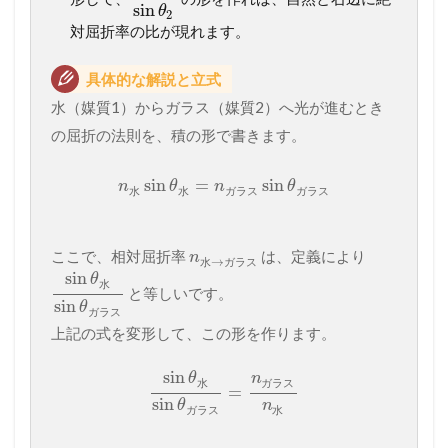
sin
θ
2
対屈折率の比が現れます。
具体的な解説と立式
水（媒質1）からガラス（媒質2）へ光が進むとき
の屈折の法則を、積の形で書きます。
sin
=
sin
n
θ
n
θ
水
水
ガ
ラ
ス
ガ
ラ
ス
ここで、相対屈折率
は、定義により
n
→
水
ガ
ラ
ス
sin
θ
水
と等しいです。
sin
θ
ガ
ラ
ス
上記の式を変形して、この形を作ります。
sin
θ
n
水
ガ
ラ
ス
=
sin
θ
n
ガ
ラ
ス
水