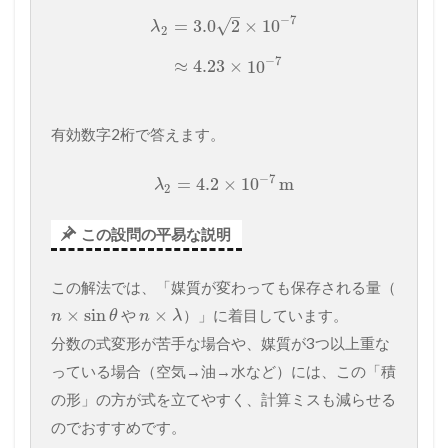
–
−
7
√
=
3.0
2
×
10
λ
2
−
7
≈
4.23
×
10
有効数字2桁で答えます。
−
7
=
4.2
×
10
m
λ
2
この設問の平易な説明
この解法では、「媒質が変わっても保存される量（
×
sin
×
や
）」に着目しています。
n
θ
n
λ
分数の式変形が苦手な場合や、媒質が3つ以上重な
っている場合（空気→油→水など）には、この「積
の形」の方が式を立てやすく、計算ミスも減らせる
のでおすすめです。