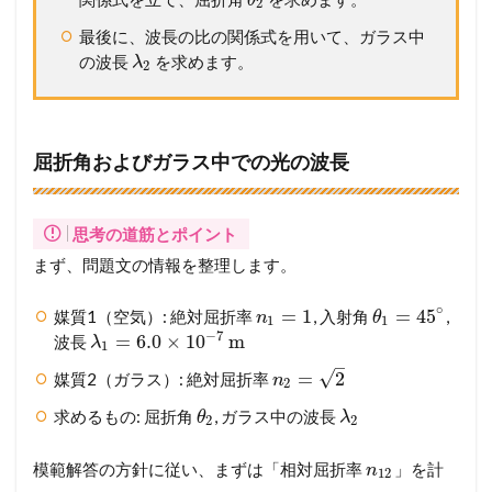
θ
2
要
で
最後に、波長の比の関係式を用いて、ガラス中
す
の波長
を求めます。
λ
2
屈折角およびガラス中での光の波長
思考の道筋とポイント
まず、問題文の情報を整理します。
∘
=
1
=
45
媒質1（空気）: 絶対屈折率
, 入射角
,
n
θ
1
1
−
7
=
6.0
×
10
m
波長
λ
1
–
√
=
2
媒質2（ガラス）: 絶対屈折率
n
2
求めるもの: 屈折角
, ガラス中の波長
θ
λ
2
2
模範解答の方針に従い、まずは「相対屈折率
」を計
n
12