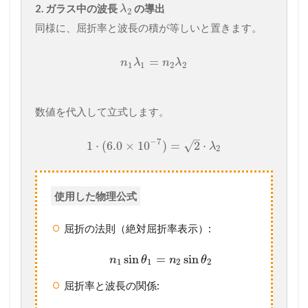
2. ガラス中の波長
の導出
λ
2
同様に、屈折率と波長の積が等しいと置きます。
=
n
λ
n
λ
1
1
2
2
数値を代入して立式します。
–
−
7
√
1
⋅
(
6.0
×
10
)
=
2
⋅
λ
2
使用した物理公式
屈折の法則（絶対屈折率表示）:
sin
=
sin
n
θ
n
θ
1
1
2
2
屈折率と波長の関係: