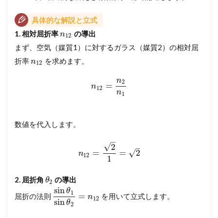
具体的な解説と立式
1. 相対屈折率
の導出
n
12
まず、空気（媒質1）に対するガラス（媒質2）の相対屈
折率
を求めます。
n
12
n
2
=
n
12
n
1
数値を代入します。
–
√
2
–
√
=
=
2
n
12
1
2. 屈折角
の導出
θ
2
sin
θ
1
=
屈折の法則
を用いて立式します。
n
12
sin
θ
2