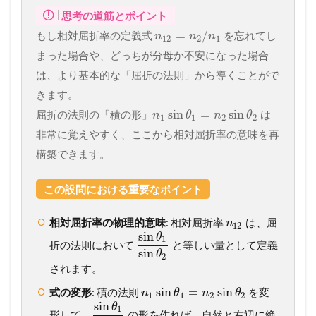
思考の道筋とポイント
=
/
もし相対屈折率の定義式
を忘れてし
n
n
n
12
2
1
まった場合や、どっちが分母か不安になった場合
は、より基本的な「屈折の法則」から導くことがで
きます。
sin
=
sin
屈折の法則の「積の形」
は
n
θ
n
θ
1
1
2
2
非常に覚えやすく、ここから相対屈折率の意味を再
構築できます。
この設問における重要なポイント
相対屈折率の物理的意味
: 相対屈折率
は、屈
n
12
sin
θ
1
折の法則において
と等しい量として定義
sin
θ
2
されます。
sin
=
sin
式の変形
: 積の法則
を変
n
θ
n
θ
1
1
2
2
sin
θ
1
形して、
の形を作れば、自然と右辺に絶