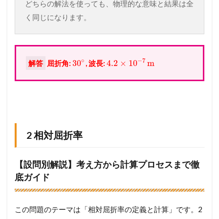
どちらの解法を使っても、物理的な意味と結果は全
く同じになります。
∘
−
7
30
4.2
×
10
m
解答
屈折角:
, 波長:
2 相対屈折率
【設問別解説】考え方から計算プロセスまで徹
底ガイド
この問題のテーマは「相対屈折率の定義と計算」です。2