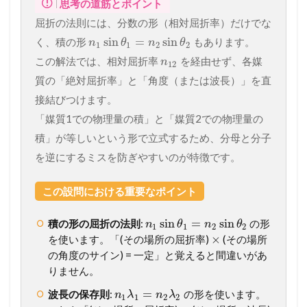
思考の道筋とポイント
屈折の法則には、分数の形（相対屈折率）だけでな
sin
=
sin
く、積の形
もあります。
n
θ
n
θ
1
1
2
2
この解法では、相対屈折率
を経由せず、各媒
n
12
質の「絶対屈折率」と「角度（または波長）」を直
接結びつけます。
「媒質1での物理量の積」と「媒質2での物理量の
積」が等しいという形で立式するため、分母と分子
を逆にするミスを防ぎやすいのが特徴です。
この設問における重要なポイント
sin
=
sin
積の形の屈折の法則
:
の形
n
θ
n
θ
1
1
2
2
×
を使います。「(その場所の屈折率)
(その場所
の角度のサイン) = 一定」と覚えると間違いがあ
りません。
=
波長の保存則
:
の形を使います。
n
λ
n
λ
1
1
2
2