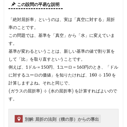
この設問の平易な説明
「絶対屈折率」というのは、実は「真空に対する」屈折
率のことです。
この問題では、基準を「真空」から「水」に変えていま
す。
基準が変わるということは、新しい基準の値で割り算を
して「比」を取り直すということです。
例えば、1ドル＝150円、1ユーロ＝160円のとき、「ドル
160
÷
150
に対するユーロの価値」を知りたければ、
を
計算しますよね。それと同じで、
(
)
÷
(
)
を計算すればよいので
ガ
ラ
ス
の
屈
折
率
水
の
屈
折
率
す。
別解: 屈折の法則（積の形）からの導出