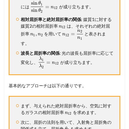
結
sin
θ
1
=
には
が成り立ちます。
n
像
12
sin
θ
2
1.4
4
相対屈折率と絶対屈折率の関係
: 媒質1に対する
凹
媒質2の相対屈折率
は、それぞれの絶対屈
n
12
レ
n
2
,
=
折率
を用いて
と表されま
ン
n
n
n
1
2
12
n
1
ズ
す。
に
よ
波長と屈折率の関係
: 光の波長も屈折率に応じて
る
λ
1
結
=
変化し、
が成り立ちます。
n
12
λ
像
2
2
メ
基本的なアプローチは以下の通りです。
ン
バ
ー
シ
まず、与えられた絶対屈折率から、空気に対す
ッ
るガラスの相対屈折率
を求めます。
n
12
プ
が
次に、屈折の法則を用いて、入射角と屈折角の
必
関係式を立て、屈折角
を求めます。