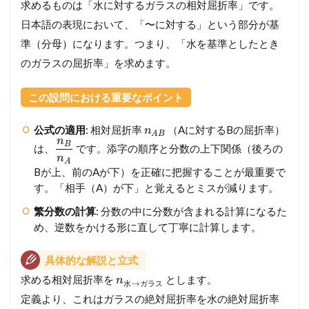
求めるものは「水に対するガラスの相対屈折率」です。
日本語の表現において、「〜に対する」という部分が基
準（分母）になります。つまり、「水を基準としたとき
のガラスの屈折率」を求めます。
この設問における重要なポイント
公式の適用
: 相対屈折率
（Aに対するBの屈折率）
n
A
B
n
B
は、
です。添字の順序と分数の上下関係（後ろの
n
A
Bが上、前のAが下）を正確に把握することが最重要で
す。「相手（A）が下」と覚えるとミスが減ります。
繁分数の計算
: 分数の中に分数が含まれる計算になるた
め、逆数をかける形に直して丁寧に計算します。
具体的な解説と立式
求める相対屈折率を
とします。
n
→
水
ガ
ラ
ス
定義より、これはガラスの絶対屈折率を水の絶対屈折率