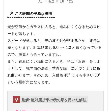
=
4.2
×
10
m
λ
2
この設問の平易な説明
光が空気からガラスに入ると、進みにくくなるためスピ
ードが落ちます。
スピードが落ちると、光の波の列が詰まるため、波長は
6.0
→
4.2
短くなります。計算結果も
と短くなっている
ので、感覚とも合っていますね。
また、進みにくい場所に入るとき、光は「近道」をしよ
うとして、境界面の法線（垂直な線）に近づくように折
∘
∘
45
30
れ曲がります。そのため、入射角
よりも小さい
という屈折角になります。
別解: 絶対屈折率の積の形を用いた解法