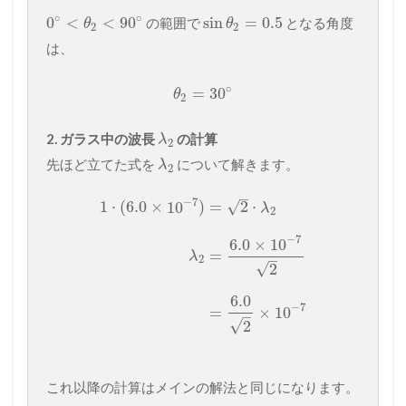
∘
∘
0
<
<
90
sin
=
0.5
の範囲で
となる角度
θ
θ
2
2
は、
∘
=
30
θ
2
2. ガラス中の波長
の計算
λ
2
先ほど立てた式を
について解きます。
λ
2
–
−
7
√
1
⋅
(
6.0
×
10
)
=
2
⋅
λ
2
−
7
6.0
×
10
=
λ
–
2
√
2
6.0
−
7
=
×
10
–
√
2
これ以降の計算はメインの解法と同じになります。