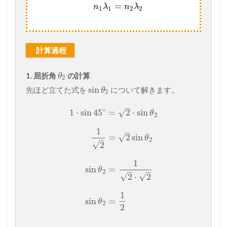
=
n
λ
n
λ
1
1
2
2
計算過程
1. 屈折角
の計算
θ
2
sin
先ほど立てた式を
について解きます。
θ
2
–
∘
√
1
⋅
sin
45
=
2
⋅
sin
θ
2
1
–
√
=
2
sin
θ
–
2
√
2
1
sin
=
θ
–
–
2
√
√
2
⋅
2
1
sin
=
θ
2
2