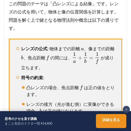
この問題のテーマは「凸レンズによる結像」です。レン
ズの公式を用いて、物体と像の位置関係を計算します。
問題を解く上で鍵となる物理法則や概念は以下の通りで
す。
レンズの公式
: 物体までの距離
、像までの距離
a
1
1
1
+
=
、焦点距離
の間には、
が成り
b
f
a
b
f
立ちます。
符号の約束
:
凸レンズの場合、焦点距離
は正の値をとり
f
ます。
レンズの後方（光が進む側）に実像ができる
×
場合、
は正の値になります。
b
思考のクセを直す講義
詳細を見る
レンズの前方（物体と同じ側）に虚像ができ
まこと先生のドクター型 ¥14,800
る場合、
は負の値になります。
b
ホーム
シェア
メニュー
TOPへ