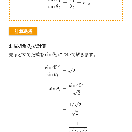
1
1
=
=
n
12
sin
θ
λ
2
2
計算過程
1. 屈折角
の計算
θ
2
sin
先ほど立てた式を
について解きます。
θ
2
∘
sin
45
–
√
=
2
sin
θ
2
∘
sin
45
sin
=
θ
–
2
√
2
–
√
1
/
2
=
–
√
2
1
=
–
–
√
√
2
⋅
2