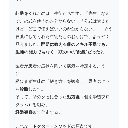
転機をくれたのは、生徒たちです。「先生、なん
でこの式を使うのか分からない」「公式は覚えた
けど、どこで使えばいいのか分からない」——そう
言葉にしてくれた生徒たちのおかげで、ようやく
見えました。
問題は教える側のスキル不足でも、
生徒の能力でもなく、頭の中の”配線”だった
と。
医者が患者の症状を聞いて病気を特定するよう
に、
私はまず生徒の「解き方」を観察し、思考のクセ
を
診断
します。
そして、そのクセに合った
処方箋
（個別学習プロ
グラム）を組み、
経過観察
まで伴走する。
これが、
ドクター・メソッド
の原点です。