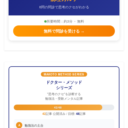
8問の問診で思考のクセがわかる
所要時間：約3分 ・ 無料
無料で問診を受ける →
MAKOTO METHOD SERIES
ドクター・メソッド
シリーズ
"思考のクセ"を診断する
勉強法・受験メンタル記事
42/48
記事 公開済み / 目標:
記事
42
48
勉強法の土台
A