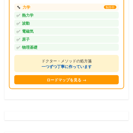
🔧
力学
制作中
✅
熱力学
✅
波動
✅
電磁気
✅
原子
✅
物理基礎
ドクター・メソッドの処方箋
一つずつ丁寧に作っています
ロードマップを見る →