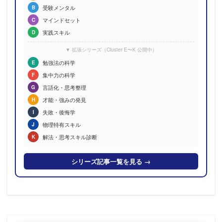
受験メンタル
B
マインドセット
C
実践スキル
D
▼ 拡張シリーズ（Cluster E〜K 公開中）
勉強法の科学
E
集中力の科学
F
言語化・思考整理
G
才能・強みの発見
H
失敗・後悔学
I
物理特有スキル
J
解法・思考スキル診断
K
シリーズ記事一覧を見る →