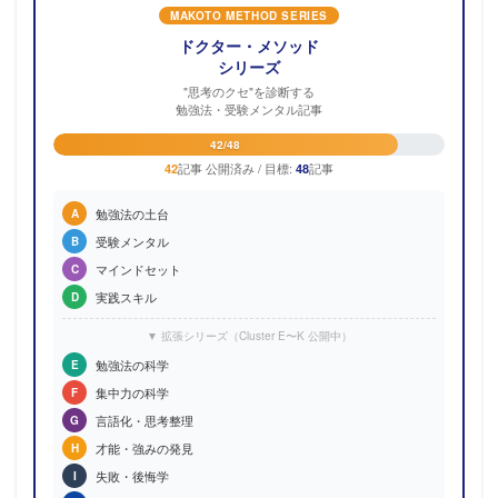
MAKOTO METHOD SERIES
ドクター・メソッド
シリーズ
"思考のクセ"を診断する
勉強法・受験メンタル記事
42/48
記事 公開済み / 目標:
記事
42
48
勉強法の土台
A
受験メンタル
B
マインドセット
C
実践スキル
D
▼ 拡張シリーズ（Cluster E〜K 公開中）
勉強法の科学
E
集中力の科学
F
言語化・思考整理
G
才能・強みの発見
H
失敗・後悔学
I