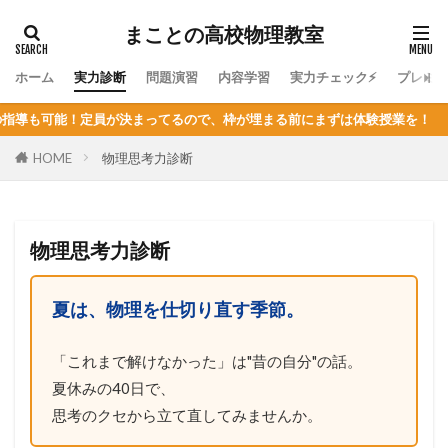
まことの高校物理教室
ホーム
実力診断
問題演習
内容学習
実力チェック⚡
プレミ
！定員が決まってるので、枠が埋まる前にまずは体験授業を！
HOME
物理思考力診断
物理思考力診断
夏は、物理を仕切り直す季節。
「これまで解けなかった」は"昔の自分"の話。
夏休みの40日で、
思考のクセから立て直してみませんか。