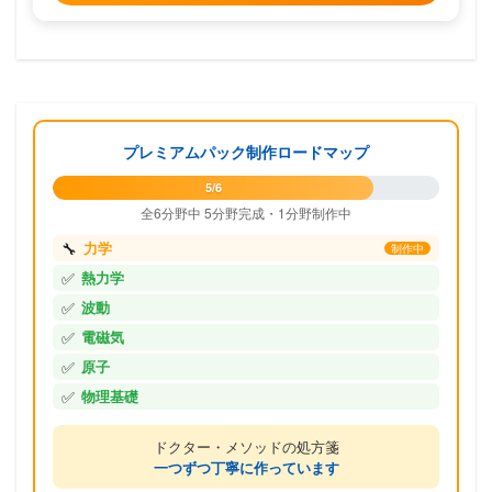
プレミアムパック制作ロードマップ
5/6
全6分野中 5分野完成・1分野制作中
🔧
力学
制作中
✅
熱力学
✅
波動
✅
電磁気
✅
原子
✅
物理基礎
ドクター・メソッドの処方箋
一つずつ丁寧に作っています