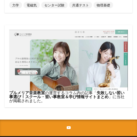
力学
電磁気
センター試験
共通テスト
物理基礎
プルメリア音楽教室
の運営するコラム内の記事「
失敗しない習い
事選び！スクール・習い事教室＆学び情報サイトまとめ
」に当社
が掲載されました。