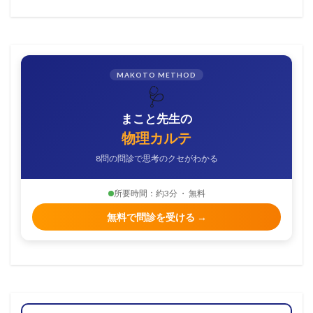
MAKOTO METHOD
🩺
まこと先生の
物理カルテ
8問の問診で思考のクセがわかる
所要時間：約3分 ・ 無料
無料で問診を受ける →