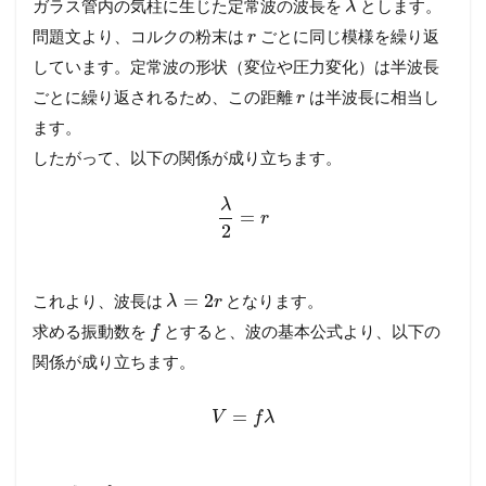
ガラス管内の気柱に生じた定常波の波長を
とします。
λ
問題文より、コルクの粉末は
ごとに同じ模様を繰り返
r
しています。定常波の形状（変位や圧力変化）は半波長
ごとに繰り返されるため、この距離
は半波長に相当し
r
ます。
したがって、以下の関係が成り立ちます。
λ
=
r
2
=
2
これより、波長は
となります。
λ
r
求める振動数を
とすると、波の基本公式より、以下の
f
関係が成り立ちます。
=
V
f
λ