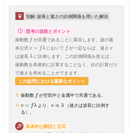
別解: 波長と速さの比例関係を用いた解法
思考の道筋とポイント
振動数
が共通であることに着目します。波の基
f
=
本公式
において
が一定ならば、速さ
v
f
λ
f
v
は波長
に比例します。この比例関係を使えば、
λ
振動数を具体的に計算することなく、比の計算だけ
で速さを求めることができます。
この設問における重要なポイント
振動数
が空気中と金属中で共通である。
f
=
∝
より、
（速さは波長に比例す
v
f
λ
v
λ
る）。
具体的な解説と立式