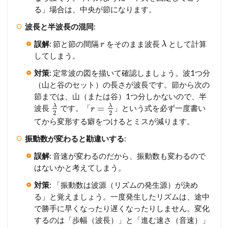
る」場合は、中央が節になります。
波長と半波長の混同
:
誤解
: 節と節の間隔
をそのまま波長
として計算
r
λ
してしまう。
対策
: 定常波の図を描いて確認しましょう。波1つ分
（山と谷のセット）の長さが波長です。節から次の
節までは、山（または谷）1つ分しかないので、半
λ
λ
=
波長
です。「
」という式を必ず一度書い
r
2
2
てから変形する癖をつけるとミスが減ります。
振動数が変わると勘違いする
:
誤解
: 音速が変わるのだから、振動数も変わるので
はないかと考えてしまう。
対策
: 「振動数は波源（リズムの発生源）が決め
る」と覚えましょう。一度発生したリズムは、途中
で勝手に早くなったり遅くなったりしません。変化
するのは「歩幅（波長）」と「進む速さ（音速）」