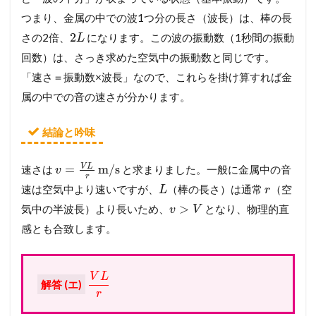
つまり、金属の中での波1つ分の長さ（波長）は、棒の長
2
さの2倍、
になります。この波の振動数（1秒間の振動
L
回数）は、さっき求めた空気中の振動数と同じです。
「速さ＝振動数×波長」なので、これらを掛け算すれば金
属の中での音の速さが分かります。
結論と吟味
V
L
=
m/s
速さは
と求まりました。一般に金属中の音
v
r
速は空気中より速いですが、
（棒の長さ）は通常
（空
L
r
>
気中の半波長）より長いため、
となり、物理的直
v
V
感とも合致します。
V
L
解答 (エ)
r