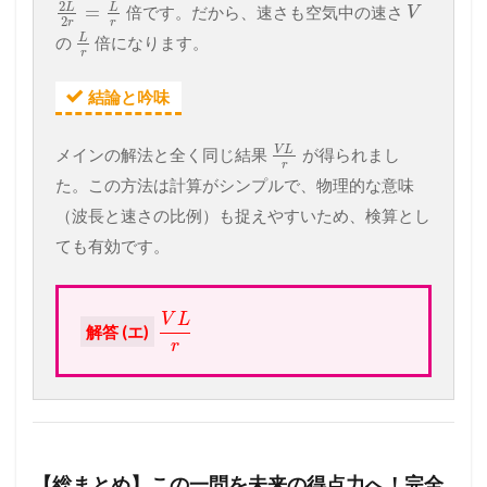
2
L
L
=
倍です。だから、速さも空気中の速さ
V
2
r
r
L
の
倍になります。
r
結論と吟味
V
L
メインの解法と全く同じ結果
が得られまし
r
た。この方法は計算がシンプルで、物理的な意味
（波長と速さの比例）も捉えやすいため、検算とし
ても有効です。
V
L
解答 (エ)
r
【総まとめ】この一問を未来の得点力へ！完全