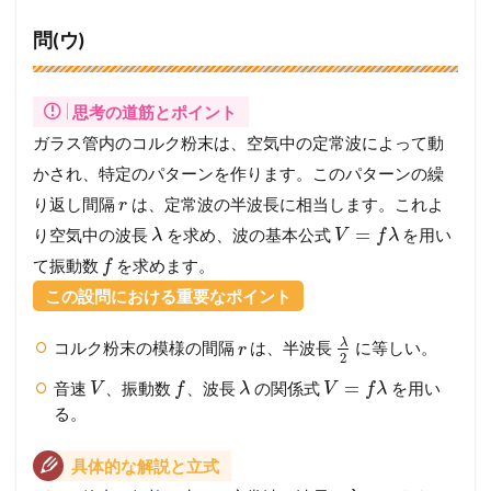
問(ウ)
思考の道筋とポイント
ガラス管内のコルク粉末は、空気中の定常波によって動
かされ、特定のパターンを作ります。このパターンの繰
り返し間隔
は、定常波の半波長に相当します。これよ
r
=
り空気中の波長
を求め、波の基本公式
を用い
λ
V
f
λ
て振動数
を求めます。
f
この設問における重要なポイント
λ
コルク粉末の模様の間隔
は、半波長
に等しい。
r
2
=
音速
、振動数
、波長
の関係式
を用い
V
f
λ
V
f
λ
る。
具体的な解説と立式