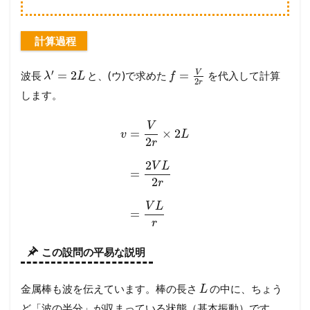
計算過程
′
V
=
2
=
波長
と、(ウ)で求めた
を代入して計算
λ
L
f
2
r
します。
V
=
×
2
v
L
2
r
2
V
L
=
2
r
V
L
=
r
この設問の平易な説明
金属棒も波を伝えています。棒の長さ
の中に、ちょう
L
ど「波の半分」が収まっている状態（基本振動）です。