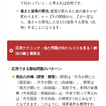
て伝わっていく」と考えれば自然です。
速さと波長の変化
: 媒質が変わると波の速さ
が
v
=
変わります。
の関係から、
が一定な
v
f
λ
f
ら、速さ
が変化した分だけ波長
も変化（比
v
λ
例）することになります。
応用テクニック：似た問題が出たらココを見る！解
法の鍵と着眼点
応用できる類似問題のパターン
:
気柱の共鳴（閉管・開管）
: 閉管は「片方が閉じた
（固定端）、片方が開いた（自由端）」、開管は
「両方が開いた（自由端）」気柱です。本問の金属
棒（中央固定・両端自由）は、中央で切って考えれ
ば「片方固定・片方自由」の閉管2つ分とみなすこ
ともできます。このように、境界条件を整理すれ