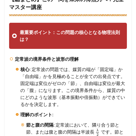
マスター講座
最重要ポイント：この問題の核心となる物理法則
は？
定常波の境界条件と波形の理解
核心
: 定常波の問題では、媒質の端が「固定端」か
「自由端」かを見極めることが全ての出発点です。
固定端は変位がゼロの「節」、自由端は変位が最大
の「腹」になります。この境界条件から、媒質の中
にどのような波形（基本振動や倍振動）ができてい
るかを決定します。
理解のポイント
:
節と腹の間隔
: 定常波において、隣り合う節と
λ
節、または腹と腹の間隔は半波長
です。節と
2