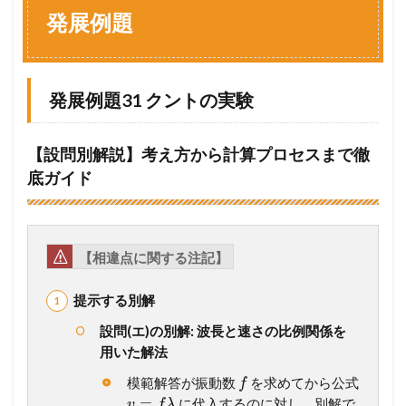
例
発展例題
題
1.1
発
展
発展例題31 クントの実験
例
題
3
【設問別解説】考え方から計算プロセスまで徹
1
底ガイド
ク
ン
ト
の
実
【相違点に関する注記】
験
1.2
提示する別解
発
展
設問(エ)の別解: 波長と速さの比例関係を
例
用いた解法
題
3
模範解答が振動数
を求めてから公式
f
2
=
に代入するのに対し、別解で
v
f
λ