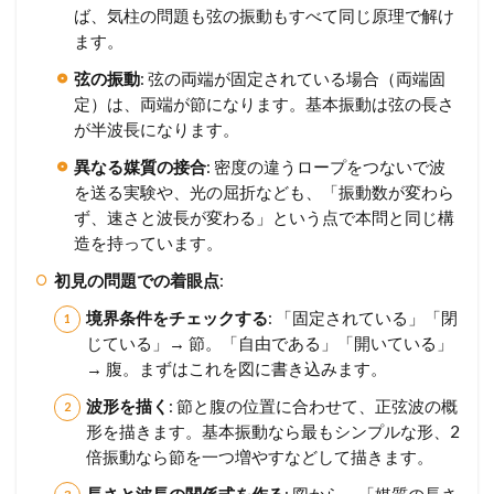
ば、気柱の問題も弦の振動もすべて同じ原理で解け
ます。
弦の振動
: 弦の両端が固定されている場合（両端固
定）は、両端が節になります。基本振動は弦の長さ
が半波長になります。
異なる媒質の接合
: 密度の違うロープをつないで波
を送る実験や、光の屈折なども、「振動数が変わら
ず、速さと波長が変わる」という点で本問と同じ構
造を持っています。
初見の問題での着眼点
:
境界条件をチェックする
: 「固定されている」「閉
じている」→ 節。「自由である」「開いている」
→ 腹。まずはこれを図に書き込みます。
波形を描く
: 節と腹の位置に合わせて、正弦波の概
形を描きます。基本振動なら最もシンプルな形、2
倍振動なら節を一つ増やすなどして描きます。