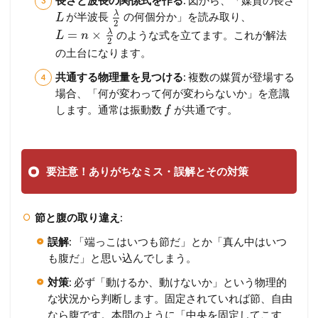
長さと波長の関係式を作る
: 図から、「媒質の長さ
λ
が半波長
の何個分か」を読み取り、
L
2
λ
=
×
のような式を立てます。これが解法
L
n
2
の土台になります。
共通する物理量を見つける
: 複数の媒質が登場する
場合、「何が変わって何が変わらないか」を意識
します。通常は振動数
が共通です。
f
要注意！ありがちなミス・誤解とその対策
節と腹の取り違え
:
誤解
: 「端っこはいつも節だ」とか「真ん中はいつ
も腹だ」と思い込んでしまう。
対策
: 必ず「動けるか、動けないか」という物理的
な状況から判断します。固定されていれば節、自由
なら腹です。本問のように「中央を固定してこす