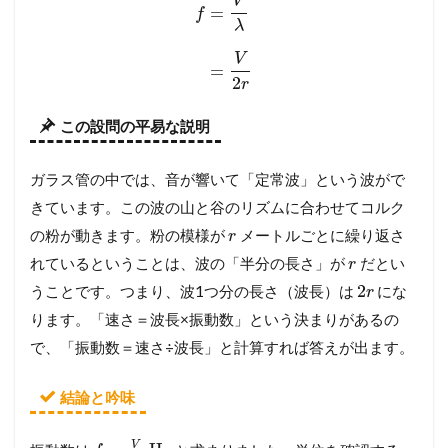
V
=
f
λ
V
=
2
r
この設問の平易な説明
ガラス管の中では、音が響いて「定常波」という波がで
きています。この波の山と谷のリズムに合わせてコルク
の粉が動きます。粉の模様が
メートルごとに繰り返さ
r
れているということは、波の「半分の長さ」が
だとい
r
2
うことです。つまり、波1つ分の長さ（波長）は
にな
r
ります。「速さ＝波長×振動数」という決まりがあるの
で、「振動数＝速さ÷波長」と計算すれば答えが出ます。
結論と吟味
V