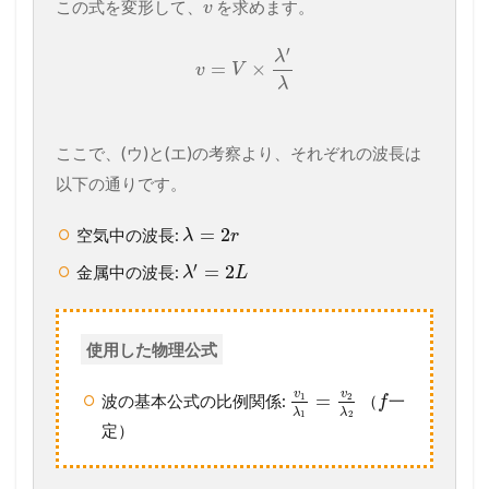
この式を変形して、
を求めます。
v
′
λ
=
×
v
V
λ
ここで、(ウ)と(エ)の考察より、それぞれの波長は
以下の通りです。
=
2
空気中の波長:
λ
r
′
=
2
金属中の波長:
λ
L
使用した物理公式
v
v
=
1
2
波の基本公式の比例関係:
（
一
f
λ
λ
1
2
定）