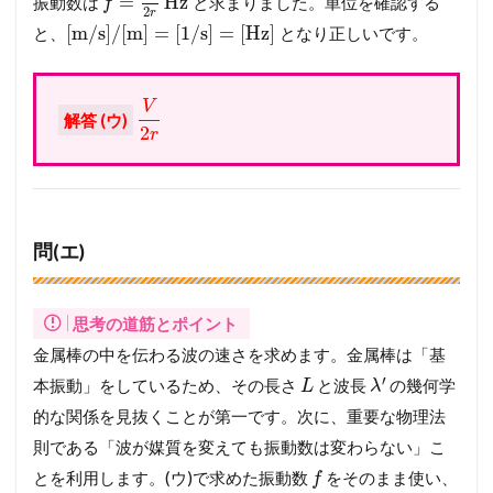
=
Hz
振動数は
と求まりました。単位を確認する
f
2
r
[
m/s
]
/
[
m
]
=
[
1
/
s
]
=
[
Hz
]
と、
となり正しいです。
V
解答 (ウ)
2
r
問(エ)
思考の道筋とポイント
金属棒の中を伝わる波の速さを求めます。金属棒は「基
′
本振動」をしているため、その長さ
と波長
の幾何学
L
λ
的な関係を見抜くことが第一です。次に、重要な物理法
則である「波が媒質を変えても振動数は変わらない」こ
とを利用します。(ウ)で求めた振動数
をそのまま使い、
f