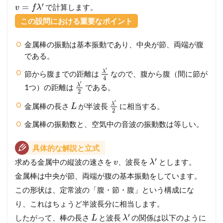
′
=
で計算します。
v
f
λ
この設問における重要なポイント
金属棒の振動は基本振動であり、中央が節、両端が腹
である。
′
λ
節から腹までの距離は
なので、腹から腹（間に節が
4
′
λ
1つ）の距離は
である。
2
′
λ
金属棒の長さ
が半波長
に相当する。
L
2
金属棒の振動数と、空気中の音波の振動数は等しい。
具体的な解説と立式
′
求める金属中の縦波の速さを
、波長を
とします。
v
λ
金属棒は中央が節、両端が腹の基本振動をしています。
この形状は、定常波の「腹・節・腹」という構成にな
り、これはちょうど半波長分に相当します。
′
したがって、棒の長さ
と波長
の関係は以下のように
L
λ