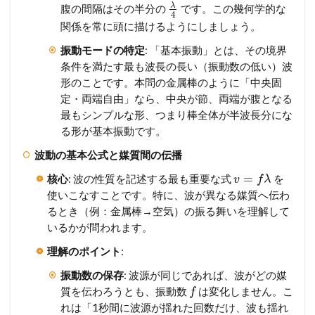
λ
腹の間隔はその半分の
です。この幾何学的な
4
関係を常に頭に描けるようにしましょう。
振動モードの特定
: 「基本振動」とは、その境界
条件を満たす最も波長の長い（振動数の低い）波
形のことです。本問の金属棒のように「中央固
定・両端自由」なら、中央が節、両端が腹となる
最もシンプルな形、つまり棒全体が半波長分にな
る形が基本振動です。
波動の基本公式と媒質間の伝播
=
核心
: 波の性質を記述する最も重要な式
を
v
f
λ
使いこなすことです。特に、波が異なる媒質へ伝わ
るとき（例：金属棒→空気）の振る舞いを理解して
いるかが問われます。
理解のポイント
:
振動数の保存
: 波源が同じであれば、波がどの媒
質を伝わろうとも、振動数
は変化しません。こ
f
れは「1秒間に波源が揺れた回数だけ、波も揺れ