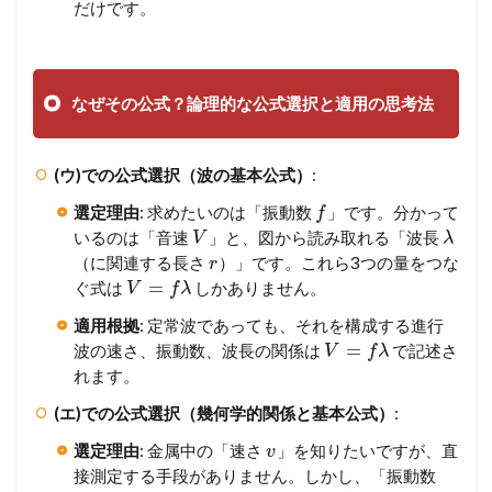
だけです。
なぜその公式？論理的な公式選択と適用の思考法
(ウ)での公式選択（波の基本公式）
:
選定理由
: 求めたいのは「振動数
」です。分かって
f
いるのは「音速
」と、図から読み取れる「波長
V
λ
（に関連する長さ
）」です。これら3つの量をつな
r
=
ぐ式は
しかありません。
V
f
λ
適用根拠
: 定常波であっても、それを構成する進行
=
波の速さ、振動数、波長の関係は
で記述さ
V
f
λ
れます。
(エ)での公式選択（幾何学的関係と基本公式）
:
選定理由
: 金属中の「速さ
」を知りたいですが、直
v
接測定する手段がありません。しかし、「振動数