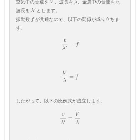
空気中の音速を
、波長を
、金属中の音速を
、
V
λ
v
′
波長を
とします。
λ
振動数
が共通なので、以下の関係が成り立ちま
f
す。
v
=
f
′
λ
V
=
f
λ
したがって、以下の比例式が成立します。
v
V
=
′
λ
λ