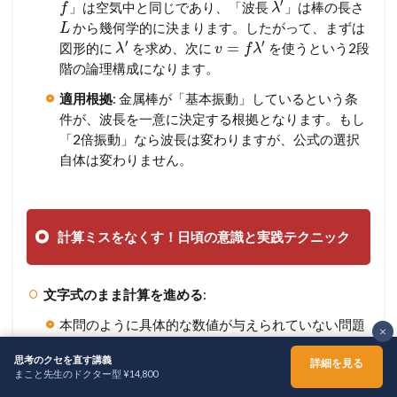
′
」は空気中と同じであり、「波長
」は棒の長さ
f
λ
から幾何学的に決まります。したがって、まずは
L
′
′
=
図形的に
を求め、次に
を使うという2段
λ
v
f
λ
階の論理構成になります。
適用根拠
: 金属棒が「基本振動」しているという条
件が、波長を一意に決定する根拠となります。もし
「2倍振動」なら波長は変わりますが、公式の選択
自体は変わりません。
計算ミスをなくす！日頃の意識と実践テクニック
文字式のまま計算を進める
:
本問のように具体的な数値が与えられていない問題
×
では、最後まで文字式で計算します。途中で勝手な
思考のクセを直す講義
,
,
数値を代入したりせず、
などの文字を丁寧
詳細を見る
V
L
r
まこと先生のドクター型 ¥14,800
に扱いましょう。
ホーム
シェア
メニュー
TOPへ