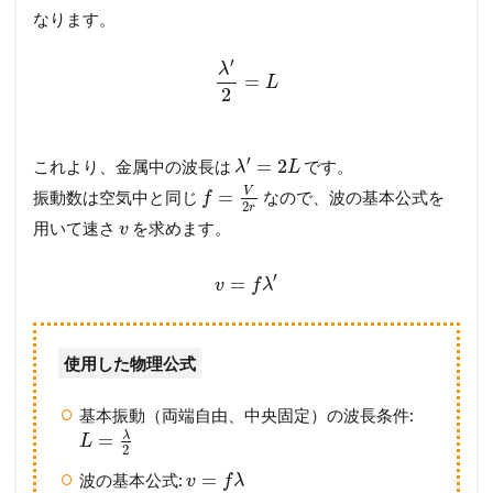
なります。
′
λ
=
L
2
′
=
2
これより、金属中の波長は
です。
λ
L
V
=
振動数は空気中と同じ
なので、波の基本公式を
f
2
r
用いて速さ
を求めます。
v
′
=
v
f
λ
使用した物理公式
基本振動（両端自由、中央固定）の波長条件:
λ
=
L
2
=
波の基本公式:
v
f
λ