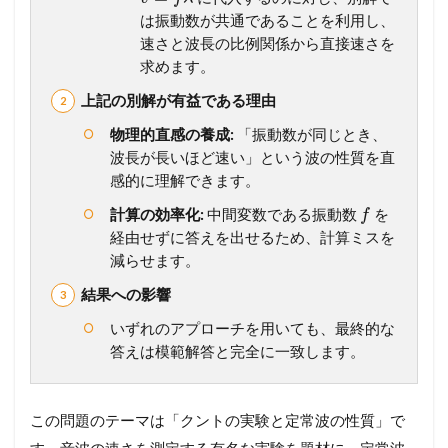
反
は振動数が共通であることを利用し、
射
速さと波長の比例関係から直接速さを
板
求めます。
と
ド
上記の別解が有益である理由
ッ
プ
物理的直感の養成:
「振動数が同じとき、
ラ
波長が長いほど速い」という波の性質を直
ー
感的に理解できます。
効
果
計算の効率化:
中間変数である振動数
を
f
2
経由せずに答えを出せるため、計算ミスを
発
減らせます。
展
問
結果への影響
題
いずれのアプローチを用いても、最終的な
2.1
答えは模範解答と完全に一致します。
3
8
4
弦
この問題のテーマは「クントの実験と定常波の性質」で
の
す。音波の速さを測定する有名な実験を題材に、定常波