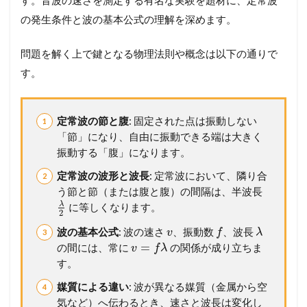
振
動
の発生条件と波の基本公式の理解を深めます。
3
問題を解く上で鍵となる物理法則や概念は以下の通りで
メ
ン
す。
バ
ー
シ
ッ
定常波の節と腹
: 固定された点は振動しない
プ
「節」になり、自由に振動できる端は大きく
が
振動する「腹」になります。
必
要
定常波の波形と波長
: 定常波において、隣り合
で
う節と節（または腹と腹）の間隔は、半波長
す
λ
に等しくなります。
2
波の基本公式
: 波の速さ
、振動数
、波長
v
f
λ
=
の間には、常に
の関係が成り立ちま
v
f
λ
す。
媒質による違い
: 波が異なる媒質（金属から空
気など）へ伝わるとき、速さと波長は変化し