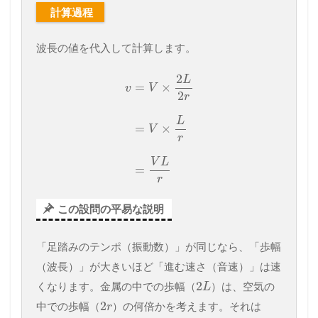
計算過程
波長の値を代入して計算します。
2
L
=
×
v
V
2
r
L
=
×
V
r
V
L
=
r
この設問の平易な説明
「足踏みのテンポ（振動数）」が同じなら、「歩幅
（波長）」が大きいほど「進む速さ（音速）」は速
2
くなります。金属の中での歩幅（
）は、空気の
L
2
中での歩幅（
）の何倍かを考えます。それは
r