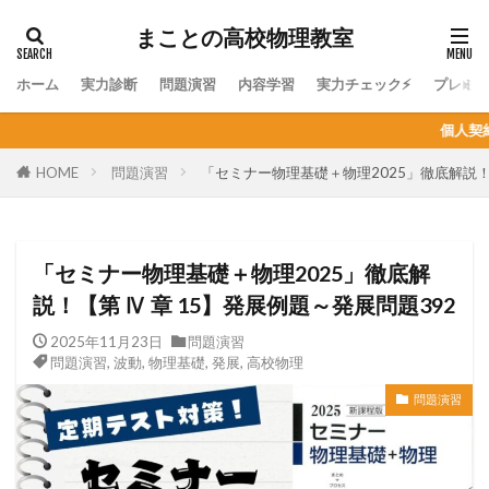
まことの高校物理教室
ホーム
実力診断
問題演習
内容学習
実力チェック⚡
プレミ
個人契約オンライン家庭教師の生徒
HOME
問題演習
「セミナー物理基礎＋物理2025」徹底解説！【
「セミナー物理基礎＋物理2025」徹底解
説！【第 Ⅳ 章 15】発展例題～発展問題392
2025年11月23日
問題演習
問題演習
,
波動
,
物理基礎
,
発展
,
高校物理
問題演習