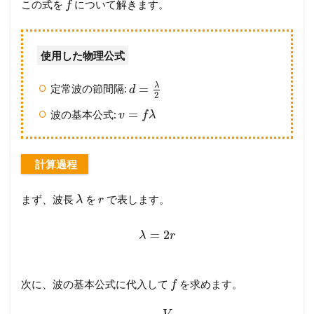
この式を
について解きます。
f
使用した物理公式
λ
=
定常波の節間隔:
d
2
=
波の基本公式:
v
f
λ
計算過程
まず、波長
を
で表します。
λ
r
=
2
λ
r
次に、波の基本公式に代入して
を求めます。
f