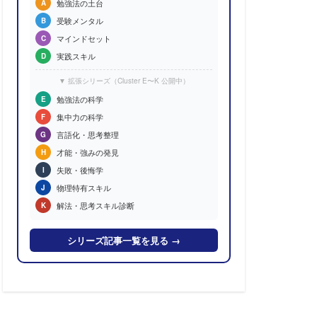
勉強法の土台
A
受験メンタル
B
マインドセット
C
実践スキル
D
▼ 拡張シリーズ（Cluster E〜K 公開中）
勉強法の科学
E
集中力の科学
F
言語化・思考整理
G
才能・強みの発見
H
失敗・後悔学
I
物理特有スキル
J
解法・思考スキル診断
K
シリーズ記事一覧を見る →