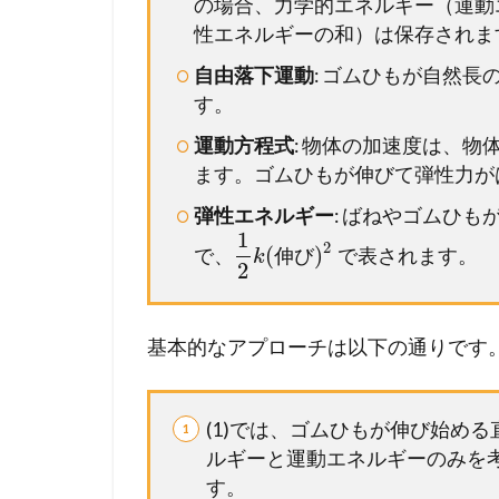
の場合、力学的エネルギー（運動
性エネルギーの和）は保存されま
自由落下運動
: ゴムひもが自然
す。
運動方程式
: 物体の加速度は、
ます。ゴムひもが伸びて弾性力が
弾性エネルギー
: ばねやゴムひ
1
2
(
)
で、
で表されます。
伸
び
k
2
基本的なアプローチは以下の通りです
(1)では、ゴムひもが伸び始め
ルギーと運動エネルギーのみを
す。