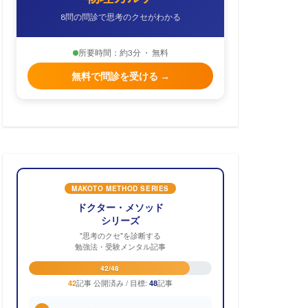
8問の問診で思考のクセがわかる
所要時間：約3分 ・ 無料
無料で問診を受ける →
MAKOTO METHOD SERIES
ドクター・メソッド
シリーズ
"思考のクセ"を診断する
勉強法・受験メンタル記事
42/48
記事 公開済み / 目標:
記事
42
48