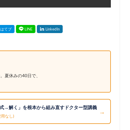
。夏休みの40日で、
式→解く」を根本から組み直すドクター型講義
→
費用なし)