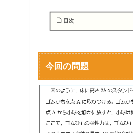
目次
1
今
回
の
問
今回の問題
題
1.1
【
設
問
別
解
説
】