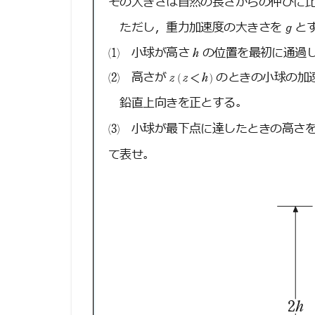
考
え
方
か
ら
計
算
プ
ロ
セ
ス
ま
で
徹
底
ガ
イ
ド
2