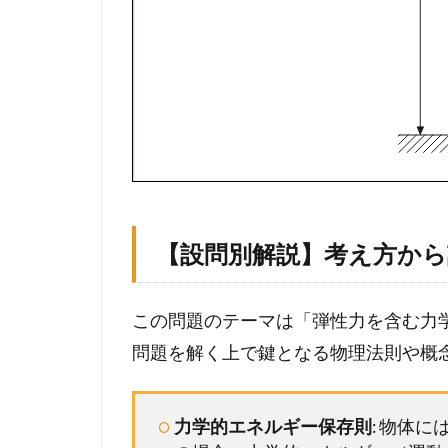
メ
ン
バ
ー
シ
ッ
プ
が
必
要
で
【設問別解説】考え方か
す
この問題のテーマは「弾性力を含む力
問題を解く上で鍵となる物理法則や概
力学的エネルギー保存則
: 物体