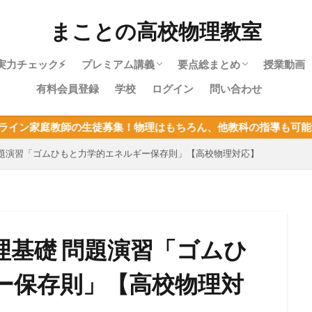
まことの高校物理教室
実力チェック⚡
プレミアム講義
要点総まとめ
授業動画
有料会員登録
学校
ログイン
問い合わせ
物理やり直しガイド｜高校物理を受験に
物理基礎・最短攻略パック紹介
目次：物理基礎
力学・最短攻略パック紹介
目次：力学
熱力学・最短攻略パック紹介
目次：熱力学
波動・最短攻略パック紹介
目次：波動
電磁気・最短攻略パック紹介
目次：電磁気
原子・最短攻略パック紹介
目次：原子
物理基礎まとめ
生徒募集！物理はもちろん、他教科の指導も可能！定員が決まって
使うあなたへ
問題演習「ゴムひもと力学的エネルギー保存則」【高校物理対応】
理基礎 問題演習「ゴムひ
ー保存則」【高校物理対