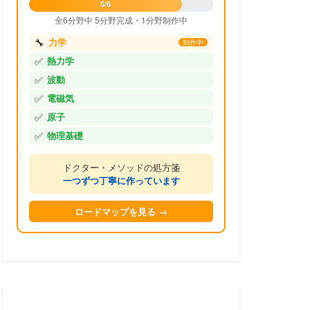
5/6
全6分野中 5分野完成・1分野制作中
🔧
力学
制作中
✅
熱力学
✅
波動
✅
電磁気
✅
原子
✅
物理基礎
ドクター・メソッドの処方箋
一つずつ丁寧に作っています
ロードマップを見る →