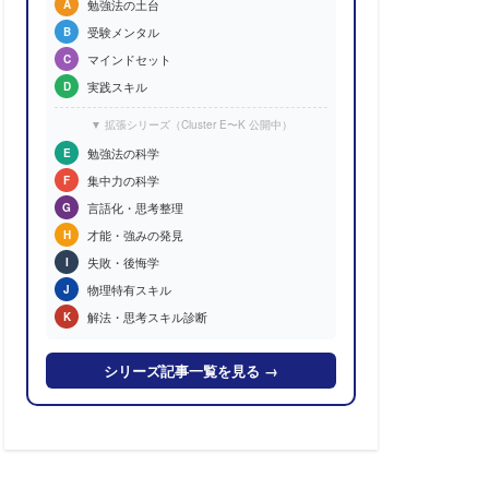
勉強法の土台
A
受験メンタル
B
マインドセット
C
実践スキル
D
▼ 拡張シリーズ（Cluster E〜K 公開中）
勉強法の科学
E
集中力の科学
F
言語化・思考整理
G
才能・強みの発見
H
失敗・後悔学
I
物理特有スキル
J
解法・思考スキル診断
K
シリーズ記事一覧を見る →