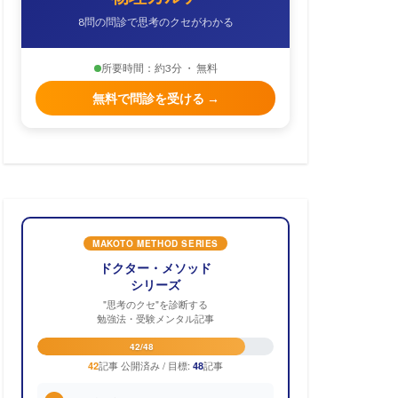
8問の問診で思考のクセがわかる
所要時間：約3分 ・ 無料
無料で問診を受ける →
MAKOTO METHOD SERIES
ドクター・メソッド
シリーズ
"思考のクセ"を診断する
勉強法・受験メンタル記事
42/48
記事 公開済み / 目標:
記事
42
48