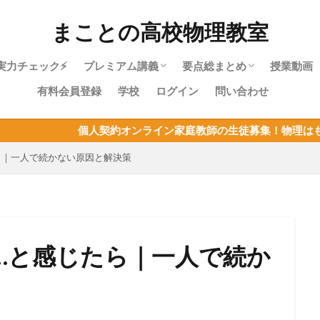
まことの高校物理教室
実力チェック⚡
プレミアム講義
要点総まとめ
授業動画
有料会員登録
学校
ログイン
問い合わせ
物理やり直しガイド｜高校物理を受験に
物理基礎・最短攻略パック紹介
目次：物理基礎
力学・最短攻略パック紹介
目次：力学
熱力学・最短攻略パック紹介
目次：熱力学
波動・最短攻略パック紹介
目次：波動
電磁気・最短攻略パック紹介
目次：電磁気
原子・最短攻略パック紹介
目次：原子
物理基礎まとめ
人契約オンライン家庭教師の生徒募集！物理はもちろん、他教科
使うあなたへ
ら｜一人で続かない原因と解決策
…と感じたら｜一人で続か