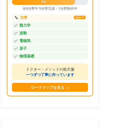
5/6
全6分野中 5分野完成・1分野制作中
🔧
力学
制作中
✅
熱力学
✅
波動
✅
電磁気
✅
原子
✅
物理基礎
ドクター・メソッドの処方箋
一つずつ丁寧に作っています
ロードマップを見る →