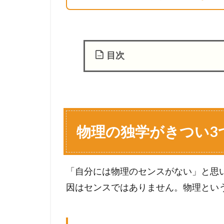
目次
1
物
理
の
独
物理の独学がきつい3
学
が
き
「自分には物理のセンスがない」と思
つ
い
因はセンスではありません。物理とい
3
つ
の