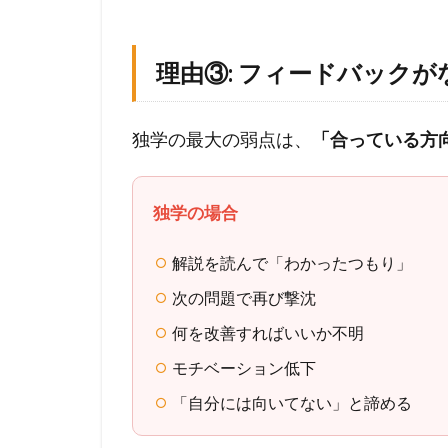
見
え
な
理由③: フィードバックが
い
か
ら
独学の最大の弱点は、
「合っている方
1.3
理
独学の場合
由
③
解説を読んで「わかったつもり」
:
フ
次の問題で再び撃沈
ィ
何を改善すればいいか不明
ー
ド
モチベーション低下
バ
「自分には向いてない」と諦める
ッ
ク