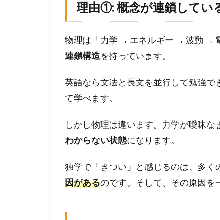
理由①: 概念が連鎖してい
本
質
的
物理は「力学 → エネルギー → 波動 →
な
理
連鎖構造
を持っています。
由
1.1
英語なら文法と長文を並行して勉強で
理
て学べます。
由
①
しかし物理は違います。力学が曖昧な
:
概
わからない状態
になります。
念
が
独学で「きつい」と感じるのは、多く
連
因がある
のです。そして、その原因を
鎖
し
て
い