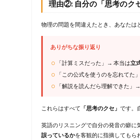
理由②: 自分の「思考の
る
か
ら
物理の問題を間違えたとき、あなたは
1.2
理
由
ありがちな振り返り
②
:
「計算ミスだった」→ 本当は
立
自
「この公式を使うのを忘れてた」
分
の
「解説を読んだら理解できた」→
「
思
考
これらはすべて
「思考のクセ」
です。
の
ク
セ
英語のリスニングで自分の発音の癖に
」
誤っているか
を客観的に指摘してもら
が