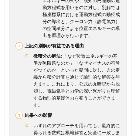
エネルギーの式や、既知の円運動の運
設
動方程式を用いるのに対し、別解では
問
別
極座標系における運動方程式の動径成
解
分の導出と、クーロン力（静電気力）
説
の空間積分による位置エネルギーの導
】
出を原理から行います。
考
え
上記の別解が有益である理由
方
か
微積分の解法:
「なぜ位置エネルギーの基
ら
準が無限遠なのか」「なぜマイナスの符号
計
がつくのか」といった疑問に対し、力の定
算
プ
義から積分計算を通じて論理的な解答を与
ロ
えます。これにより、公式の丸暗記から脱
セ
却し、電磁気学と力学の深い繋がりを理解
ス
する物理的基礎体力を養うことができま
ま
す。
で
徹
結果への影響
底
ガ
いずれのアプローチを用いても、最終的に
イ
得られる数式は模範解答と完全に一致しま
ド