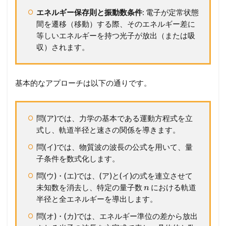
ス
エネルギー保存則と振動数条件
: 電子が定常状態
タ
間を遷移（移動）する際、そのエネルギー差に
ー
等しいエネルギーを持つ光子が放出（または吸
講
収）されます。
座
2
問
基本的なアプローチは以下の通りです。
題
1
5
5
問(ア)では、力学の基本である運動方程式を立
原
式し、軌道半径と速さの関係を導きます。
子
核
問(イ)では、物質波の波長の公式を用いて、量
(
子条件を数式化します。
1
9
問(ウ)・(エ)では、(ア)と(イ)の式を連立させて
大
未知数を消去し、特定の量子数
における軌道
n
阪
半径と全エネルギーを導出します。
市
大
問(オ)・(カ)では、エネルギー準位の差から放出
)