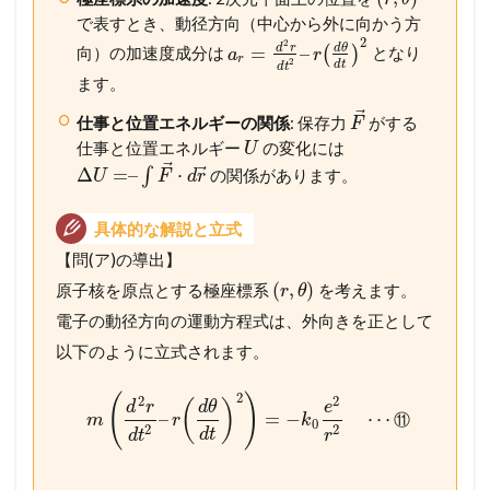
で表すとき、動径方向（中心から外に向かう方
2
2
d
r
d
θ
=
–
向）の加速度成分は
(
)
となり
a
r
r
2
d
t
d
t
ます。
⃗
仕事と位置エネルギーの関係
: 保存力
がする
F
仕事と位置エネルギー
の変化には
U
⃗
⃗
Δ
=
–
⋅
∫
の関係があります。
U
F
d
r
具体的な解説と立式
【問(ア)の導出】
(
,
)
原子核を原点とする極座標系
を考えます。
r
θ
電子の動径方向の運動方程式は、外向きを正として
以下のように立式されます。
2
(
)
2
2
(
)
d
r
d
θ
e
–
=
−
⋯
⑪
m
r
k
0
2
2
d
t
d
t
r