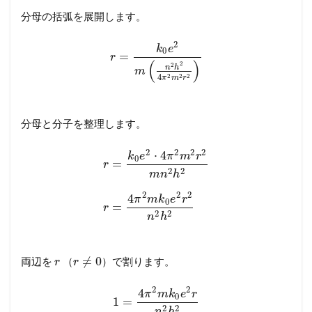
分母の括弧を展開します。
2
k
e
0
=
r
(
)
2
2
n
h
m
2
2
2
4
π
m
r
分母と分子を整理します。
2
2
2
2
⋅
4
k
e
π
m
r
0
=
r
2
2
m
n
h
2
2
2
4
π
m
k
e
r
0
=
r
2
2
n
h
≠
0
両辺を
（
）で割ります。
r
r
2
2
4
π
m
k
e
r
0
1
=
2
2
n
h