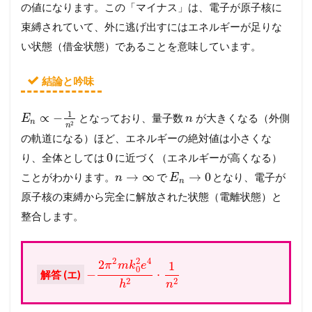
の値になります。この「マイナス」は、電子が原子核に
束縛されていて、外に逃げ出すにはエネルギーが足りな
い状態（借金状態）であることを意味しています。
結論と吟味
1
∝
−
となっており、量子数
が大きくなる（外側
E
n
n
2
n
の軌道になる）ほど、エネルギーの絶対値は小さくな
0
り、全体としては
に近づく（エネルギーが高くなる）
→
∞
→
0
ことがわかります。
で
となり、電子が
n
E
n
原子核の束縛から完全に解放された状態（電離状態）と
整合します。
2
4
2
2
1
π
m
k
e
0
−
⋅
解答 (エ)
2
2
h
n