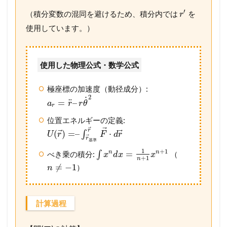
′
（積分変数の混同を避けるため、積分内では
を
r
使用しています。）
使用した物理公式・数学公式
極座標の加速度（動径成分）:
2
˙
¨
=
–
a
r
r
θ
r
位置エネルギーの定義:
⃗
⃗
r
⃗
⃗
(
)
=
–
⋅
∫
U
r
F
d
r
⃗
r
基
準
1
+
1
=
n
n
べき乗の積分:
∫
（
x
d
x
x
+
1
n
≠
−
1
）
n
計算過程