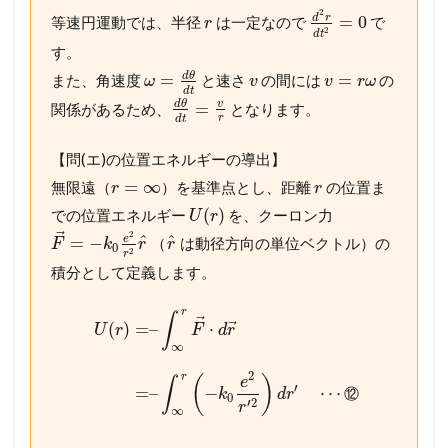
2
d
r
=
0
等速円運動では、半径
は一定なので
で
r
2
d
t
す。
d
θ
=
=
また、角速度
と速さ
の間には
の
ω
v
v
r
ω
d
t
v
d
θ
=
関係があるため、
となります。
r
d
t
【問(エ)の位置エネルギーの導出】
=
∞
無限遠（
）を基準点とし、距離
の位置ま
r
r
(
)
での位置エネルギー
を、クーロン力
U
r
⃗
2
^
^
e
=
−
（
は動径方向の単位ベクトル）の
F
k
r
r
0
2
r
積分として定義します。
r
∫
⃗
⃗
(
)
=
–
⋅
U
r
F
d
r
∞
2
r
(
)
e
∫
′
=
–
−
⋯
⑫
k
d
r
0
′
2
r
∞