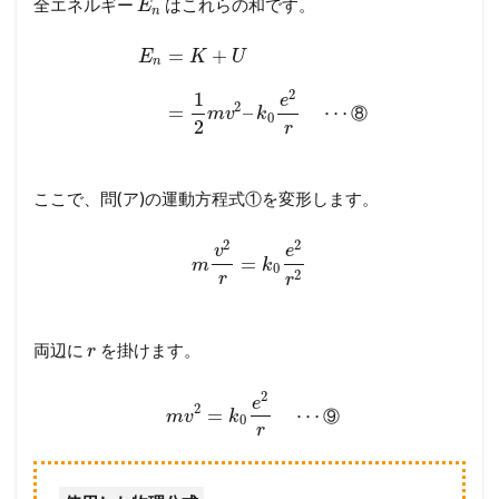
全エネルギー
はこれらの和です。
E
n
=
+
E
K
U
n
2
1
e
2
=
–
⋯
⑧
m
v
k
0
2
r
ここで、問(ア)の運動方程式①を変形します。
2
2
v
e
=
m
k
0
2
r
r
両辺に
を掛けます。
r
2
e
2
=
⋯
⑨
m
v
k
0
r