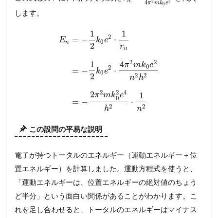
n
2
2
4
π
m
k
e
0
します。
1
1
2
=
−
⋅
E
k
e
0
n
2
r
n
2
2
1
4
π
m
k
e
0
2
=
−
⋅
k
e
0
2
2
2
n
h
2
4
2
2
1
π
m
k
e
0
=
−
⋅
2
2
h
n
この設問の平易な説明
電子が持つトータルのエネルギー（運動エネルギー＋位
置エネルギー）を計算しました。運動方程式を使うと、
「運動エネルギーは、位置エネルギーの絶対値のちょう
ど半分」という面白い関係があることがわかります。こ
れを足し合わせると、トータルのエネルギーはマイナス