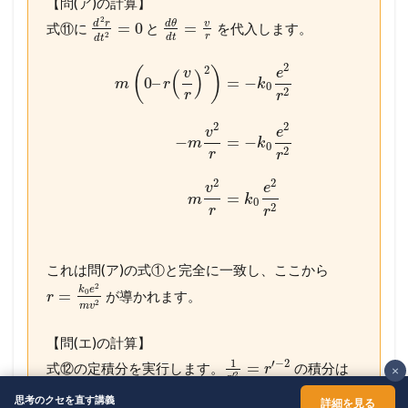
【問(ア)の計算】
2
d
r
v
d
θ
=
0
=
式⑪に
と
を代入します。
2
r
d
t
d
t
2
2
(
)
v
e
(
)
0
–
=
−
m
r
k
0
2
r
r
2
2
v
e
−
=
−
m
k
0
2
r
r
2
2
v
e
=
m
k
0
2
r
r
これは問(ア)の式①と完全に一致し、ここから
2
k
e
=
0
が導かれます。
r
2
m
v
【問(エ)の計算】
1
′
−
2
=
式⑫の定積分を実行します。
の積分は
r
×
′
2
r
1
′
−
1
−
=
−
です。
r
思考のクセを直す講義
′
詳細を見る
r