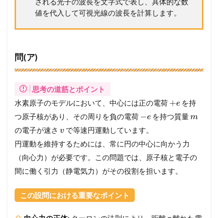
される光子の波長を文字式で表し、具体的な数
2.1
値を代入して可視光線の波長を計算します。
【
設
問
別
解
問(ア)
説
】
考
思考の道筋とポイント
え
方
+
水素原子のモデルにおいて、中心には正の電荷
を持
e
か
−
つ原子核があり、その周りを負の電荷
を持つ質量
e
m
ら
計
の電子が速さ
で等速円運動しています。
v
算
円運動を維持するためには、常に円の中心に向かう力
プ
ロ
（向心力）が必要です。この問題では、原子核と電子の
セ
間に働く引力（静電気力）がその役割を担います。
ス
ま
で
この設問における重要なポイント
徹
底
向心力の正体
: クーロンの法則により、距離
離れた電