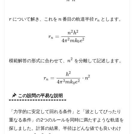
について解き、これを
番目の軌道半径
とします。
r
n
r
n
2
2
n
h
=
r
n
2
2
4
π
m
k
e
0
2
模範解答の形式に合わせて、
を分離して記述します。
n
2
h
2
=
⋅
r
n
n
2
2
4
π
m
k
e
0
この設問の平易な説明
「力学的に安定して回れる条件」と「波としてぴったり
重なる条件」の2つのルールを同時に満たすような軌道を
探しました。計算の結果、半径はどんな値でも良いわけ