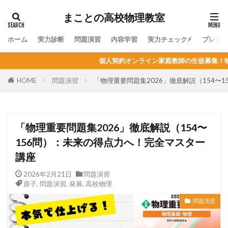
まことの高校物理教室
ホーム
実力診断
問題演習
内容学習
実力チェック⚡
プレミ
個人契約オンライン家庭教師の生徒募集！物理はもちろん、他教科の指
HOME
問題演習
「物理重要問題集2026」徹底解説（154〜
「物理重要問題集2026」徹底解説（154〜
156問）：未来の得点力へ！完全マスター
講座
2026年2月21日
問題演習
原子
,
問題演習
,
発展
,
高校物理
問題演習