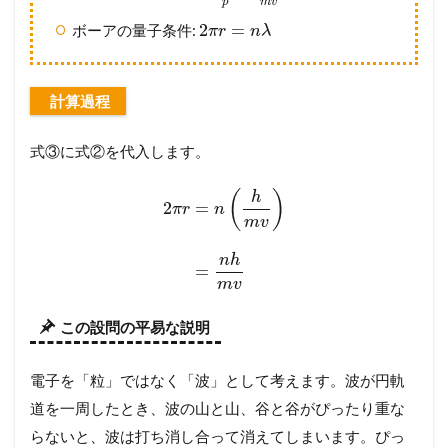
p
m
v
2
=
ボーアの量子条件:
π
r
n
λ
計算過程
式③に式②を代入します。
(
)
h
2
=
π
r
n
m
v
n
h
=
m
v
この設問の平易な説明
電子を「粒」ではなく「波」として考えます。波が円軌
道を一周したとき、波の山と山、谷と谷がぴったり重な
らないと、波は打ち消し合って消えてしまいます。ぴっ