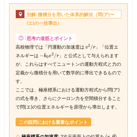
別解: 微積分を用いた体系的解法（問(ア)〜
(エ)の一括導出）
思考の道筋とポイント
2
/
高校物理では「円運動の加速度は
」「位置エ
v
r
2
−
/
ネルギーは
」と公式として与えられます
k
e
r
0
が、これらはすべてニュートンの運動方程式と力の
定義から微積分を用いて数学的に導出できるもので
す。
ここでは、極座標系における運動方程式から問(ア)
の式を導き、さらにクーロン力を空間積分すること
で問(エ)の位置エネルギーを原理から導出します。
この設問における重要なポイント
(
,
)
極座標系の加速度
: 2次元平面上の位置を
r
θ