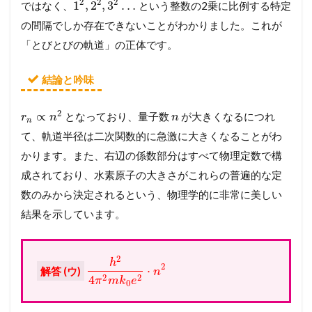
2
2
2
1
,
2
,
3
…
ではなく、
という整数の2乗に比例する特定
の間隔でしか存在できないことがわかりました。これが
「とびとびの軌道」の正体です。
結論と吟味
2
∝
となっており、量子数
が大きくなるにつれ
r
n
n
n
て、軌道半径は二次関数的に急激に大きくなることがわ
かります。また、右辺の係数部分はすべて物理定数で構
成されており、水素原子の大きさがこれらの普遍的な定
数のみから決定されるという、物理学的に非常に美しい
結果を示しています。
2
h
2
⋅
解答 (ウ)
n
2
2
4
π
m
k
e
0