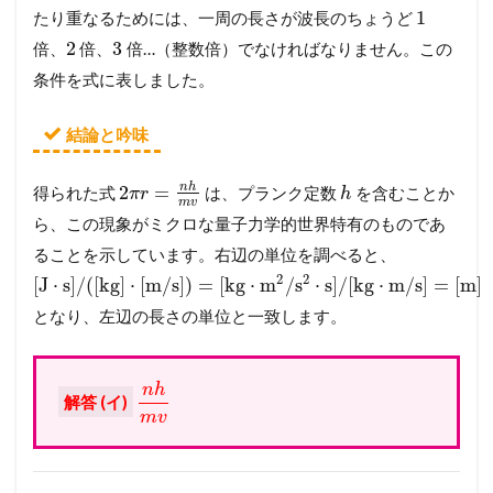
1
たり重なるためには、一周の長さが波長のちょうど
2
3
倍、
倍、
倍…（整数倍）でなければなりません。この
条件を式に表しました。
結論と吟味
n
h
2
=
得られた式
は、プランク定数
を含むことか
π
r
h
m
v
ら、この現象がミクロな量子力学的世界特有のものであ
ることを示しています。右辺の単位を調べると、
2
2
[
J
⋅
s
]
/
(
[
kg
]
⋅
[
m
/
s
]
)
=
[
kg
⋅
m
/
s
⋅
s
]
/
[
kg
⋅
m
/
s
]
=
[
m
]
となり、左辺の長さの単位と一致します。
n
h
解答 (イ)
m
v