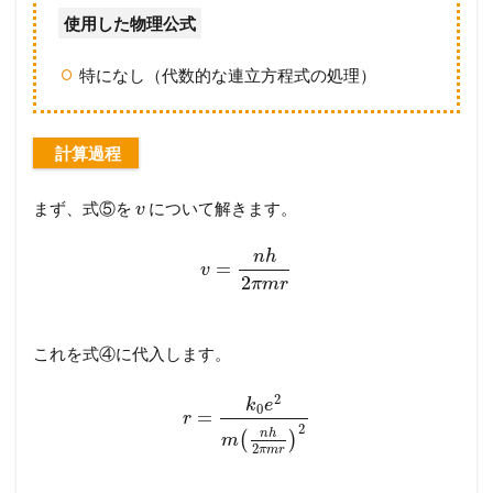
使用した物理公式
特になし（代数的な連立方程式の処理）
計算過程
まず、式⑤を
について解きます。
v
n
h
=
v
2
π
m
r
これを式④に代入します。
2
k
e
0
=
r
2
n
h
(
)
m
2
π
m
r