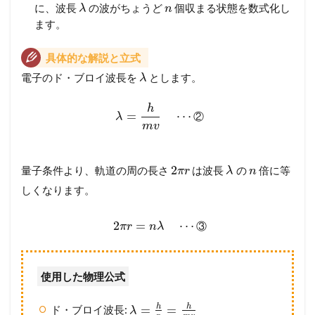
に、波長
の波がちょうど
個収まる状態を数式化し
λ
n
ます。
具体的な解説と立式
電子のド・ブロイ波長を
とします。
λ
h
=
⋯
②
λ
m
v
2
量子条件より、軌道の周の長さ
は波長
の
倍に等
π
r
λ
n
しくなります。
2
=
⋯
③
π
r
n
λ
使用した物理公式
h
h
=
=
ド・ブロイ波長:
λ