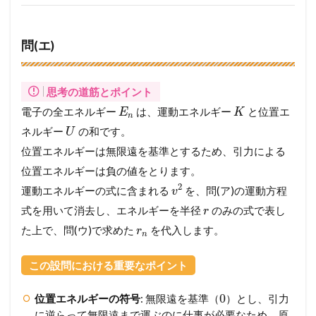
問(エ)
思考の道筋とポイント
電子の全エネルギー
は、運動エネルギー
と位置エ
E
K
n
ネルギー
の和です。
U
位置エネルギーは無限遠を基準とするため、引力による
位置エネルギーは負の値をとります。
2
運動エネルギーの式に含まれる
を、問(ア)の運動方程
v
式を用いて消去し、エネルギーを半径
のみの式で表し
r
た上で、問(ウ)で求めた
を代入します。
r
n
この設問における重要なポイント
0
位置エネルギーの符号
: 無限遠を基準（
）とし、引力
に逆らって無限遠まで運ぶのに仕事が必要なため、原