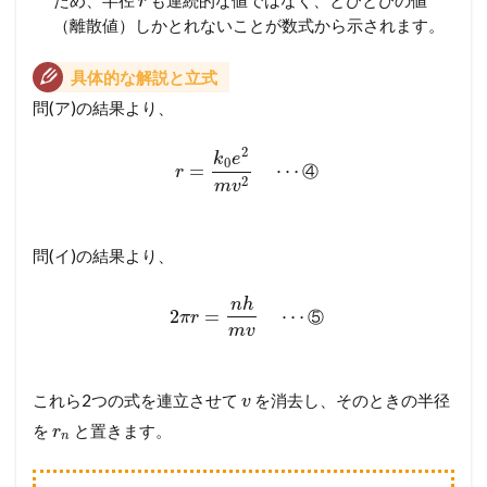
r
（離散値）しかとれないことが数式から示されます。
具体的な解説と立式
問(ア)の結果より、
2
k
e
0
=
⋯
④
r
2
m
v
問(イ)の結果より、
n
h
2
=
⋯
⑤
π
r
m
v
これら2つの式を連立させて
を消去し、そのときの半径
v
を
と置きます。
r
n