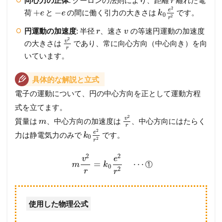
r
ガ
2
イ
e
+
−
荷
と
の間に働く引力の大きさは
です。
e
e
k
0
2
r
ド
円運動の加速度
: 半径
、速さ
の等速円運動の加速度
r
v
3
2
v
の大きさは
であり、常に向心方向（中心向き）を向
メ
r
いています。
ン
バ
ー
具体的な解説と立式
シ
電子の運動について、円の中心方向を正として運動方程
ッ
プ
式を立てます。
が
2
v
質量は
、中心方向の加速度は
、中心方向にはたらく
m
必
r
2
要
e
力は静電気力のみで
です。
k
0
2
で
r
す
2
2
v
e
=
⋯
①
m
k
0
2
r
r
使用した物理公式