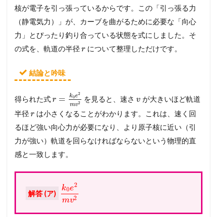
核が電子を引っ張っているからです。この「引っ張る力
（静電気力）」が、カーブを曲がるために必要な「向心
力」とぴったり釣り合っている状態を式にしました。そ
の式を、軌道の半径
について整理しただけです。
r
結論と吟味
2
k
e
=
0
得られた式
を見ると、速さ
が大きいほど軌道
r
v
2
m
v
半径
は小さくなることがわかります。これは、速く回
r
るほど強い向心力が必要になり、より原子核に近い（引
力が強い）軌道を回らなければならないという物理的直
感と一致します。
2
k
e
0
解答 (ア)
2
m
v