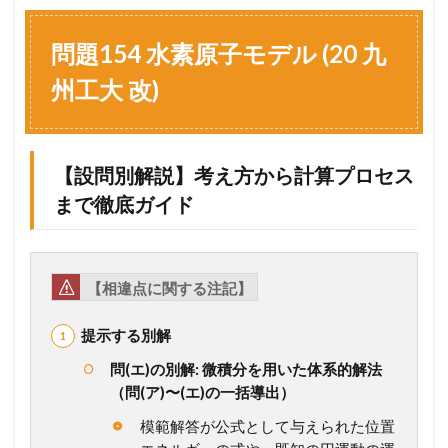
問
題
1
問題154 水素原子モデル (20 九
5
4
州工大 改)
水
素
原
子
【設問別解説】考え方から計算プロセス
モ
デ
まで徹底ガイド
ル
(
2
0
【相違点に関する注記】
九
州
工
提示する別解
大
改
問(エ)の別解: 微積分を用いた体系的解法
)
（問(ア)〜(エ)の一括導出）
1.1
模範解答が公式として与えられた位置
【