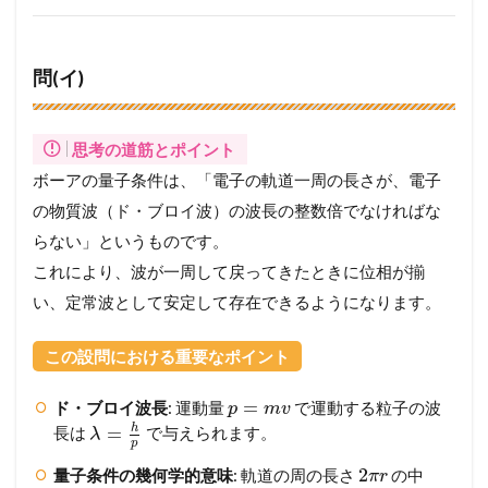
問(イ)
思考の道筋とポイント
ボーアの量子条件は、「電子の軌道一周の長さが、電子
の物質波（ド・ブロイ波）の波長の整数倍でなければな
らない」というものです。
これにより、波が一周して戻ってきたときに位相が揃
い、定常波として安定して存在できるようになります。
この設問における重要なポイント
=
ド・ブロイ波長
: 運動量
で運動する粒子の波
p
m
v
h
=
長は
で与えられます。
λ
p
2
量子条件の幾何学的意味
: 軌道の周の長さ
の中
π
r