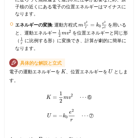
子核の近くにある電子の位置エネルギーはマイナスに
なります。
2
2
v
e
=
エネルギーの変換
: 運動方程式
を用いる
m
k
0
2
r
r
1
2
と、運動エネルギー
を位置エネルギーと同じ形
m
v
2
1
（
に比例する形）に変換でき、計算が劇的に簡単に
r
なります。
具体的な解説と立式
電子の運動エネルギーを
、位置エネルギーを
としま
K
U
す。
1
2
=
⋯
⑥
K
m
v
2
2
e
=
−
⋯
⑦
U
k
0
r