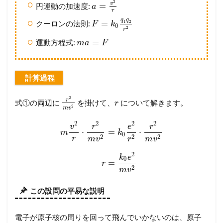
2
v
=
円運動の加速度:
a
r
q
q
=
1
2
クーロンの法則:
F
k
0
2
r
=
運動方程式:
m
a
F
計算過程
2
r
式①の両辺に
を掛けて、
について解きます。
r
2
m
v
2
2
2
2
v
r
e
r
⋅
=
⋅
m
k
0
2
2
2
r
m
v
r
m
v
2
k
e
0
=
r
2
m
v
この設問の平易な説明
電子が原子核の周りを回って飛んでいかないのは、原子