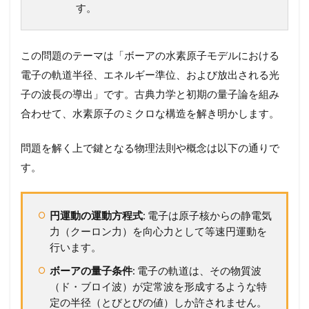
す。
1.2
【
総
この問題のテーマは「ボーアの水素原子モデルにおける
ま
と
電子の軌道半径、エネルギー準位、および放出される光
め
子の波長の導出」です。古典力学と初期の量子論を組み
】
こ
合わせて、水素原子のミクロな構造を解き明かします。
の
一
問題を解く上で鍵となる物理法則や概念は以下の通りで
問
を
す。
未
来
の
円運動の運動方程式
: 電子は原子核からの静電気
得
点
力（クーロン力）を向心力として等速円運動を
力
行います。
へ
！
ボーアの量子条件
: 電子の軌道は、その物質波
完
（ド・ブロイ波）が定常波を形成するような特
全
定の半径（とびとびの値）しか許されません。
マ