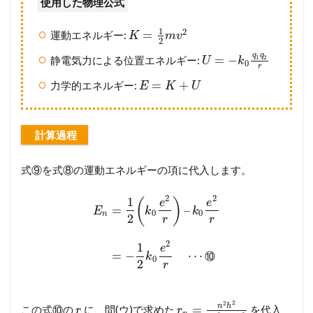
使用した物理公式
1
2
=
運動エネルギー:
K
m
v
2
q
q
=
−
1
2
静電気力による位置エネルギー:
U
k
0
r
=
+
力学的エネルギー:
E
K
U
計算過程
式⑨を式⑧の運動エネルギーの項に代入します。
2
2
1
(
)
e
e
=
–
E
k
k
0
0
n
2
r
r
2
1
e
=
−
⋯
⑩
k
0
2
r
2
2
n
h
=
この式⑩の
に、問(ウ)で求めた
を代入
r
r