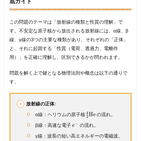
底ガイド
この問題のテーマは「放射線の種類と性質の理解」で
す。不安定な原子核から放出される放射線には、α線、β
線、γ線の3つの主要な種類があり、それぞれの「正体」
と、それに起因する「性質（電荷、透過力、電離作
用）」を正確に理解し、区別できるかが問われます。
問題を解く上で鍵となる物理法則や概念は以下の通りで
す。
放射線の正体
:
4
He
α線：ヘリウムの原子核
の流れ。
2
−
β線：高速な電子
の流れ。
e
γ線：波長の短い高エネルギーの電磁波。