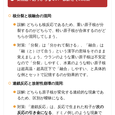
核分裂と核融合の混同
:
誤解: どちらも核反応であるため、重い原子核が分
裂するのがどちらで、軽い原子核が合体するのがど
ちらか混同してしまう。
対策: 「分裂」は「分かれて裂ける」、「融合」は
「融（と）けて合う」という漢字の意味をそのまま
覚えましょう。ウランのような重い原子核は不安定
なので「分裂」しやすく、水素のような軽い原子核
は超高温・超高圧下で「融合」しやすい、と具体的
な例とセットで記憶するのが効果的です。
連鎖反応と放射性崩壊の混同
:
誤解: どちらも原子核が変化する連続的な現象であ
るため、区別が曖昧になる。
対策: 「連鎖反応」は、反応で生まれた粒子が
次の
反応の引き金になる
、ドミノ倒しのような現象で