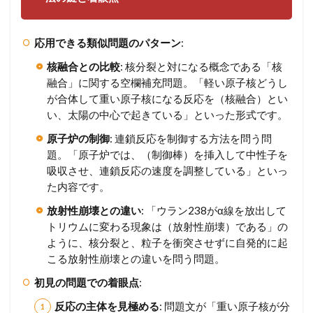
応用できる類似問題のパターン
:
核融合との比較
: 核分裂と対になる概念である「核
融合」に関する空欄補充問題。「軽い原子核どうし
が合体して重い原子核になる反応を（核融合）とい
い、太陽の中心で起きている」といった形式です。
原子炉の制御
: 連鎖反応を制御する方法を問う問
題。「原子炉では、（制御棒）を挿入して中性子を
吸収させ、連鎖反応の速度を調整している」といっ
た内容です。
放射性崩壊との違い
: 「ウラン238がα線を放出して
トリウムに変わる現象は（放射性崩壊）である」の
ように、核分裂と、粒子を衝突させずに自発的に起
こる放射性崩壊との違いを問う問題。
初見の問題での着眼点
:
反応の主体を見極める
: 問題文が「重い原子核が分