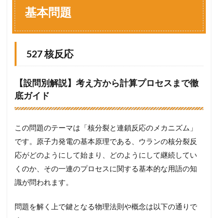
問
基本問題
題
1.1
5
2
527 核反応
7
核
反
【設問別解説】考え方から計算プロセスまで徹
応
底ガイド
1.2
5
2
この問題のテーマは「核分裂と連鎖反応のメカニズム」
8
放
です。原子力発電の基本原理である、ウランの核分裂反
射
応がどのようにして始まり、どのようにして継続してい
線
くのか、その一連のプロセスに関する基本的な用語の知
1.3
識が問われます。
5
2
9
問題を解く上で鍵となる物理法則や概念は以下の通りで
放