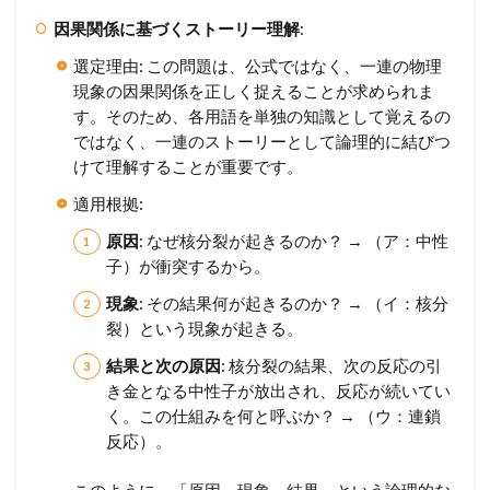
因果関係に基づくストーリー理解
:
選定理由: この問題は、公式ではなく、一連の物理
現象の因果関係を正しく捉えることが求められま
す。そのため、各用語を単独の知識として覚えるの
ではなく、一連のストーリーとして論理的に結びつ
けて理解することが重要です。
適用根拠:
原因
: なぜ核分裂が起きるのか？ → （ア：中性
子）が衝突するから。
現象
: その結果何が起きるのか？ → （イ：核分
裂）という現象が起きる。
結果と次の原因
: 核分裂の結果、次の反応の引
き金となる中性子が放出され、反応が続いてい
く。この仕組みを何と呼ぶか？ → （ウ：連鎖
反応）。
このように、「原因→現象→結果」という論理的な