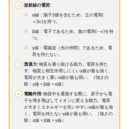
放射線の電荷
:
α線：陽子2個を含むため、正の電荷(
+
2
)を持つ。
e
−
β線：電子であるため、負の電荷(
)を持
e
つ。
γ線：電磁波（光の仲間）であるため、電
荷を持たない。
透過力
: 物質を通り抜ける能力。電荷を持た
ず、物質と相互作用しにくいγ線が最も強く、
電荷が大きく重いα線が最も弱い。（強さの
順：γ線 > β線 > α線）
電離作用
: 物質中を通過する際に、原子から電
子を弾き飛ばしてイオンに変える能力。電荷
が大きくエネルギーを失いやすいα線が最も強
く、電荷を持たないγ線が最も弱い。（強さの
順：α線 > β線 > γ線）