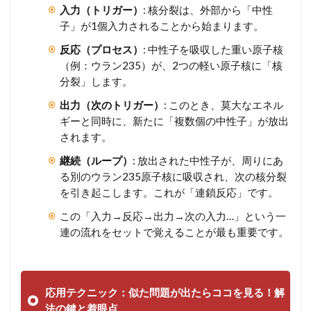
入力（トリガー）
: 核分裂は、外部から「中性
子」が1個入力されることから始まります。
反応（プロセス）
: 中性子を吸収した重い原子核
（例：ウラン235）が、2つの軽い原子核に「核
分裂」します。
出力（次のトリガー）
: このとき、莫大なエネル
ギーと同時に、新たに「複数個の中性子」が放出
されます。
継続（ループ）
: 放出された中性子が、周りにあ
る別のウラン235原子核に吸収され、次の核分裂
を引き起こします。これが「連鎖反応」です。
この「入力→反応→出力→次の入力…」という一
連の流れをセットで覚えることが最も重要です。
応用テクニック：似た問題が出たらココを見る！解
法の鍵と着眼点