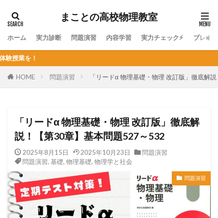
まことの高校物理教室
ホーム
実力診断
問題演習
内容学習
実力チェック⚡
プレミ
個人契約オ
HOME
問題演習
「リードα 物理基礎・物理 改訂版」徹底解説！
「リードα 物理基礎・物理 改訂版」徹底解
説！【第30章】基本問題527～532
2025年8月15日
2025年10月23日
問題演習
問題演習
,
基礎
,
物理基礎
,
物理学と社会
問題演習