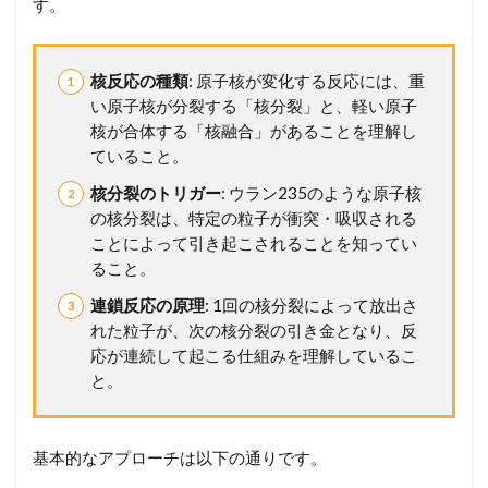
す。
射
線
1.4
核反応の種類
: 原子核が変化する反応には、重
5
い原子核が分裂する「核分裂」と、軽い原子
3
0
核が合体する「核融合」があることを理解し
放
ていること。
射
線
核分裂のトリガー
: ウラン235のような原子核
の核分裂は、特定の粒子が衝突・吸収される
2
ことによって引き起こされることを知ってい
メ
ること。
ン
バ
連鎖反応の原理
: 1回の核分裂によって放出さ
ー
れた粒子が、次の核分裂の引き金となり、反
シ
ッ
応が連続して起こる仕組みを理解しているこ
プ
と。
が
必
要
で
基本的なアプローチは以下の通りです。
す