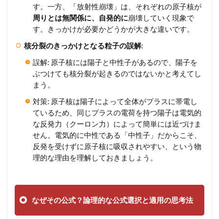
す。一方、「放射性崩壊」は、それぞれの原子核が
周りとは無関係に、自発的に
崩壊していく現象で
す。きっかけが必要かどうかが大きな違いです。
核分裂のきっかけとなる粒子の誤解
:
誤解: 原子核には陽子と中性子があるので、陽子を
ぶつけても核分裂が起きるのではないかと考えてし
まう。
対策: 原子核は陽子によって全体がプラスに帯電し
ているため、同じプラスの電荷を持つ陽子は電気的
な反発力（クーロン力）によって簡単には近づけま
せん。電気的に中性である「中性子」だからこそ、
反発を受けずに原子核に吸収されやすい、という物
理的な理由を理解しておきましょう。
なぜその公式？論理的な公式選択と適用の思考法