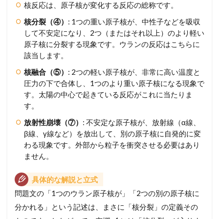
核反応は、原子核が変化する反応の総称です。
核分裂（④）
: 1つの重い原子核が、中性子などを吸収
して不安定になり、2つ（またはそれ以上）のより軽い
原子核に分裂する現象です。ウランの反応はこちらに
該当します。
核融合（⑤）
: 2つの軽い原子核が、非常に高い温度と
圧力の下で合体し、1つのより重い原子核になる現象で
す。太陽の中心で起きている反応がこれに当たりま
す。
放射性崩壊（⑦）
: 不安定な原子核が、放射線（α線、
β線、γ線など）を放出して、別の原子核に自発的に変
わる現象です。外部から粒子を衝突させる必要はあり
ません。
具体的な解説と立式
問題文の「1つのウラン原子核が」「2つの別の原子核に
分かれる」という記述は、まさに「核分裂」の定義その