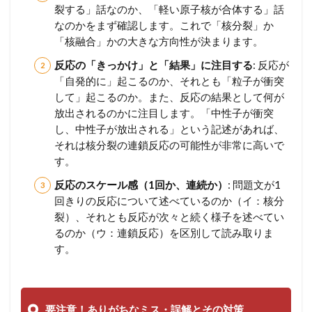
裂する」話なのか、「軽い原子核が合体する」話
なのかをまず確認します。これで「核分裂」か
「核融合」かの大きな方向性が決まります。
反応の「きっかけ」と「結果」に注目する
: 反応が
「自発的に」起こるのか、それとも「粒子が衝突
して」起こるのか。また、反応の結果として何が
放出されるのかに注目します。「中性子が衝突
し、中性子が放出される」という記述があれば、
それは核分裂の連鎖反応の可能性が非常に高いで
す。
反応のスケール感（1回か、連続か）
: 問題文が1
回きりの反応について述べているのか（イ：核分
裂）、それとも反応が次々と続く様子を述べてい
るのか（ウ：連鎖反応）を区別して読み取りま
す。
要注意！ありがちなミス・誤解とその対策