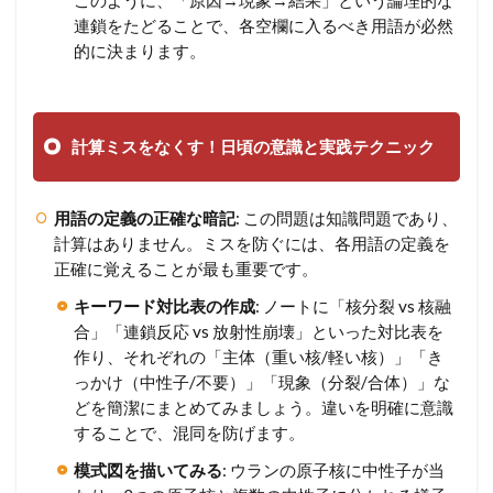
連鎖をたどることで、各空欄に入るべき用語が必然
的に決まります。
計算ミスをなくす！日頃の意識と実践テクニック
用語の定義の正確な暗記
: この問題は知識問題であり、
計算はありません。ミスを防ぐには、各用語の定義を
正確に覚えることが最も重要です。
キーワード対比表の作成
: ノートに「核分裂 vs 核融
合」「連鎖反応 vs 放射性崩壊」といった対比表を
作り、それぞれの「主体（重い核/軽い核）」「き
っかけ（中性子/不要）」「現象（分裂/合体）」な
どを簡潔にまとめてみましょう。違いを明確に意識
することで、混同を防げます。
模式図を描いてみる
: ウランの原子核に中性子が当