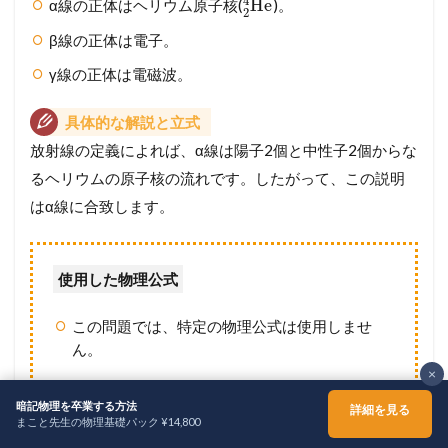
4
He
α線の正体はヘリウム原子核(
)。
2
β線の正体は電子。
γ線の正体は電磁波。
具体的な解説と立式
放射線の定義によれば、α線は陽子2個と中性子2個からな
るヘリウムの原子核の流れです。したがって、この説明
はα線に合致します。
使用した物理公式
この問題では、特定の物理公式は使用しませ
ん。
×
暗記物理を卒業する方法
詳細を見る
計算過程
まこと先生の物理基礎パック ¥14,800
ホーム
シェア
メニュー
TOPへ