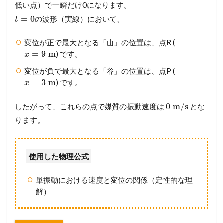
低い点）で一瞬だけ0になります。
=
0
の波形（実線）において、
t
変位が正で最大となる「山」の位置は、点R (
=
9
m
) です。
x
変位が負で最大となる「谷」の位置は、点P (
=
3
m
) です。
x
0
m/s
したがって、これらの点で媒質の振動速度は
とな
ります。
使用した物理公式
単振動における速度と変位の関係（定性的な理
解）