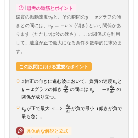
思考の道筋とポイント
−
媒質の振動速度
と、その瞬間の
グラフの傾
v
y
x
y
=
−
×
(
)
きとの間には、
という関係があ
傾
き
v
v
y
ります（ただし
は波の速さ）。この関係式を利用
v
して、速度が正で最大になる条件を数学的に求めま
す。
この設問における重要なポイント
軸正の向きに進む波において、媒質の速度
と
x
v
y
d
y
d
y
−
=
−
グラフの傾き
の間には
の
y
x
v
v
y
d
x
d
x
関係が成り立つ。
d
y
⟺
が正で最大
が負で最小（傾きが負で
v
y
d
x
最も急）。
具体的な解説と立式