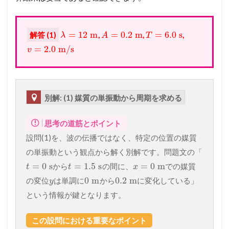
=
12
m
=
0.2
m
=
6.0
s
解答 (1)
,
,
,
λ
A
T
=
2.0
m/s
v
別解: (1) 媒質の単振動から周期を求める
思考の道筋とポイント
設問(1)を、波の伝播ではなく、特定の位置の媒質
の単振動という観点から解く別解です。問題文の「
=
0
s
=
1.5
s
=
0
m
から
の間に、
での媒質
t
t
x
0
m
0.2
m
の変位
は単調に
から
に変化している」
y
という情報が鍵となります。
この設問における重要なポイント