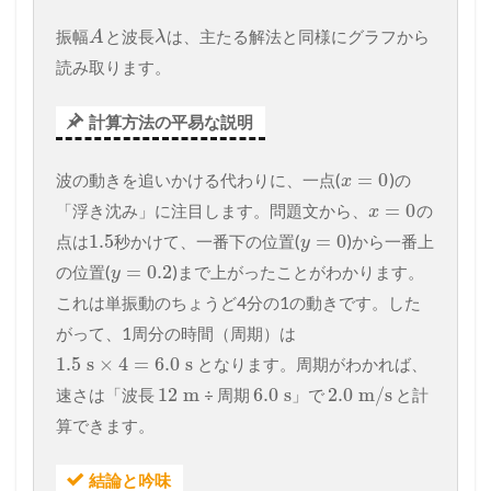
振幅
と波長
は、主たる解法と同様にグラフから
A
λ
読み取ります。
計算方法の平易な説明
=
0
波の動きを追いかける代わりに、一点(
)の
x
=
0
「浮き沈み」に注目します。問題文から、
の
x
1.5
=
0
点は
秒かけて、一番下の位置(
)から一番上
y
=
0.2
の位置(
)まで上がったことがわかります。
y
これは単振動のちょうど4分の1の動きです。した
がって、1周分の時間（周期）は
1.5
s
×
4
=
6.0
s
となります。周期がわかれば、
12
m
6.0
s
2.0
m/s
速さは「波長
÷ 周期
」で
と計
算できます。
結論と吟味