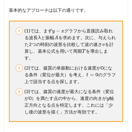
基本的なアプローチは以下の通りです。
−
(1)では、まず
グラフから直接読み取れ
y
x
る波長
と振幅
を求めます。次に、与えられ
λ
A
た2つの時刻の波形を比較して波の速さ
を計
v
算し、基本公式を用いて周期
を導出しま
T
す。
(2)では、媒質の単振動における速度が0にな
=
0
る条件（変位が最大）を考え、
のグラフ
t
上で該当する点を探します。
(3)では、媒質の速度が最大になる条件（変位
が0）を満たす点の中から、速度の向きが
軸
y
正方向となる点を特定します。これには「少
し後の波形を描く」方法が有効です。