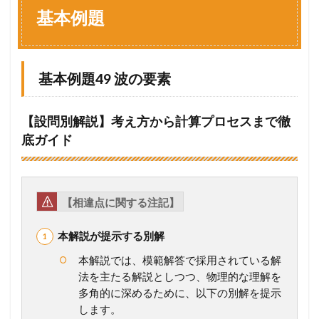
例
基本例題
題
1.1
基
本
基本例題49 波の要素
例
題
4
【設問別解説】考え方から計算プロセスまで徹
9
底ガイド
波
の
要
素
【相違点に関する注記】
1.2
基
本
本解説が提示する別解
例
題
本解説では、模範解答で採用されている解
5
法を主たる解説としつつ、物理的な理解を
0
多角的に深めるために、以下の別解を提示
–
y
x
します。
図