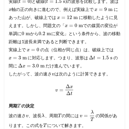
=
0
=
1.5
s
実線(
)と破線(
)の波形を比較します。波は
t
t
=
9
m
軸の正の向きに進むので、例えば実線上で
に
x
x
=
12
m
あった山が、破線上では
に移動したように見
x
=
0
m
えます。しかし、問題文の「
での媒質の変位が
x
0
m
0.2
m
単調に
から
に変化」という条件から、波の移動
距離は1波長未満であると判断できます。
=
0
実線上で
の点（位相が同じ点）は、破線上では
x
=
3
m
Δ
=
1.5
s
に対応します。つまり、波形は
の
x
t
Δ
=
3.0
m
間に
だけ進んでいます。
x
したがって、波の速さ
は次のように計算できます。
v
Δ
x
=
v
Δ
t
周期
の決定
T
λ
=
波の速さ
、波長
、周期
の間には
の関係があ
v
λ
T
v
T
ります。この式を
について解きます。
T