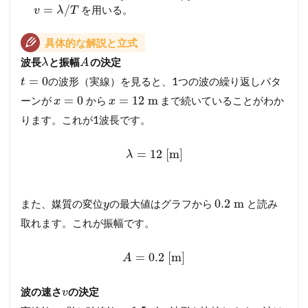
=
/
を用いる。
v
λ
T
具体的な解説と立式
波長
と振幅
の決定
λ
A
=
0
の波形（実線）を見ると、1つの波の繰り返しパタ
t
=
0
=
12
m
ーンが
から
まで続いていることがわか
x
x
ります。これが1波長です。
=
12
[m]
λ
0.2
m
また、媒質の変位
の最大値はグラフから
と読み
y
取れます。これが振幅です。
=
0.2
[m]
A
波の速さ
の決定
v