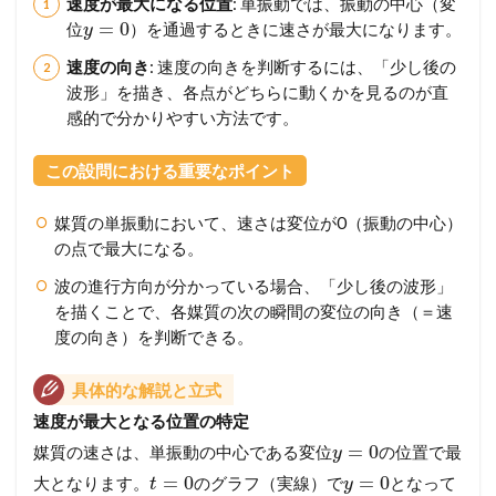
速度が最大になる位置
: 単振動では、振動の中心（変
=
0
位
）を通過するときに速さが最大になります。
y
速度の向き
: 速度の向きを判断するには、「少し後の
波形」を描き、各点がどちらに動くかを見るのが直
感的で分かりやすい方法です。
この設問における重要なポイント
媒質の単振動において、速さは変位が0（振動の中心）
の点で最大になる。
波の進行方向が分かっている場合、「少し後の波形」
を描くことで、各媒質の次の瞬間の変位の向き（＝速
度の向き）を判断できる。
具体的な解説と立式
速度が最大となる位置の特定
=
0
媒質の速さは、単振動の中心である変位
の位置で最
y
=
0
=
0
大となります。
のグラフ（実線）で
となって
t
y