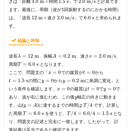
3.0
m
1.5
s
2.0
m/s
さは「距離
÷ 時間
」で
と計算でき
ます。最後に、周期（波が1回振動するのにかかる時間）
12
m
2.0
m/s
6.0
s
は、「波長
÷ 速さ
」で
と求められま
す。
結論と吟味
=
12
m
=
0.2
m
=
2.0
m/s
波長
、振幅
、速さ
、
λ
A
v
=
6.0
s
周期
となります。
T
=
0
=
0
ここで、問題文の「
での媒質が
から
x
t
=
1.5
s
=
0
=
0.2
m
の間に
から
に単調に変化」と
t
y
y
=
0
=
0
=
0
いう条件を確認します。
の媒質は
で
で
x
t
y
あり、波が右に進むため、この後
軸正の向きに動きま
y
=
/
4
す。山(
)に達するまでの時間は
です。計算し
y
A
T
=
6.0
s
/
4
=
6.0
/
4
=
1.5
s
た周期
を使うと、
とな
T
T
り、問題文の記述と完全に一致します。したがって、計
算結果は妥当であると確認できます。