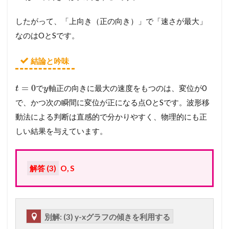
したがって、「上向き（正の向き）」で「速さが最大」
なのはOとSです。
結論と吟味
=
0
で
軸正の向きに最大の速度をもつのは、変位が0
t
y
で、かつ次の瞬間に変位が正になる点OとSです。波形移
動法による判断は直感的で分かりやすく、物理的にも正
しい結果を与えています。
解答 (3)
O, S
別解: (3) y-xグラフの傾きを利用する