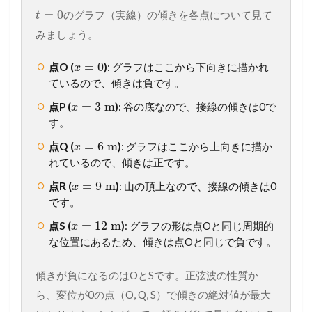
=
0
のグラフ（実線）の傾きを各点について見て
t
みましょう。
=
0
点O (
)
: グラフはここから下向きに描かれ
x
ているので、傾きは負です。
=
3
m
点P (
)
: 谷の底なので、接線の傾きは0で
x
す。
=
6
m
点Q (
)
: グラフはここから上向きに描か
x
れているので、傾きは正です。
=
9
m
点R (
)
: 山の頂上なので、接線の傾きは0
x
です。
=
12
m
点S (
)
: グラフの形は点Oと同じ周期的
x
な位置にあるため、傾きは点Oと同じで負です。
傾きが負になるのはOとSです。正弦波の性質か
ら、変位が0の点（O, Q, S）で傾きの絶対値が最大