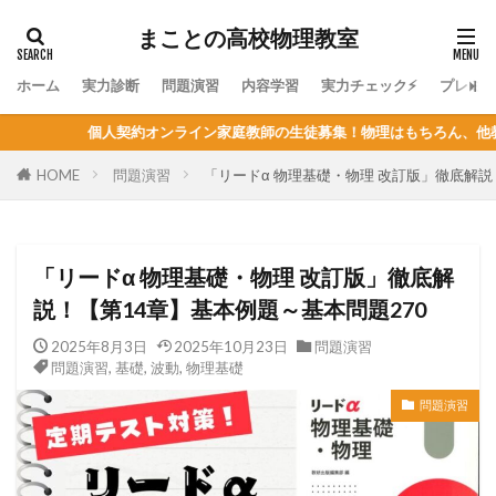
まことの高校物理教室
ホーム
実力診断
問題演習
内容学習
実力チェック⚡
プレミ
イン家庭教師の生徒募集！物理はもちろん、他教科の指導も可能！定員が決ま
HOME
問題演習
「リードα 物理基礎・物理 改訂版」徹底解説
「リードα 物理基礎・物理 改訂版」徹底解
説！【第14章】基本例題～基本問題270
2025年8月3日
2025年10月23日
問題演習
問題演習
,
基礎
,
波動
,
物理基礎
問題演習