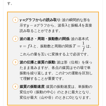
バ
す。
ー
シ
ッ
プ
y-xグラフからの読み取り
: 波の瞬間的な形を
が
−
示す
グラフから、波長
と振幅
を直接
y
x
λ
A
必
読み取ることができます。
要
で
波の速さ・周期・振動数の関係
: 波の基本式
す
1
=
=
と、振動数と周期の関係
は、
v
f
λ
T
f
これらの量を互いに変換する上で必須です。
波の伝播と媒質の振動
: 波は形（位相）を保っ
たまま進みますが、各点の媒質はその場で単
振動を繰り返します。この2つの運動を区別し
て理解することが重要です。
媒質の振動速度
: 媒質の振動速度は、単振動の
変位が0（振動の中心）のときに最大となり、
変位が最大（山や谷）のときに0となります。