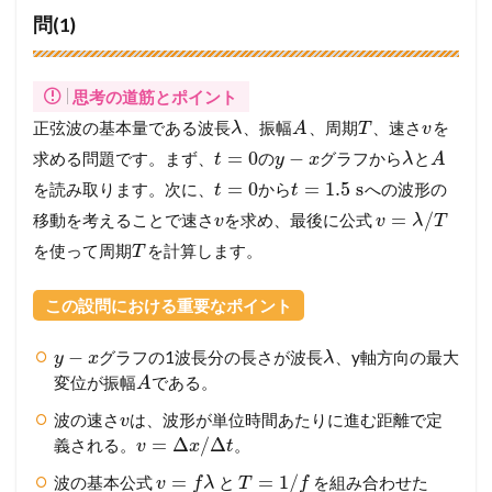
問(1)
思考の道筋とポイント
正弦波の基本量である波長
、振幅
、周期
、速さ
を
λ
A
T
v
=
0
−
求める問題です。まず、
の
グラフから
と
t
y
x
λ
A
=
0
=
1.5
s
を読み取ります。次に、
から
への波形の
t
t
=
/
移動を考えることで速さ
を求め、最後に公式
v
v
λ
T
を使って周期
を計算します。
T
この設問における重要なポイント
−
グラフの1波長分の長さが波長
、y軸方向の最大
y
x
λ
変位が振幅
である。
A
波の速さ
は、波形が単位時間あたりに進む距離で定
v
=
Δ
/
Δ
義される。
。
v
x
t
=
=
1
/
波の基本公式
と
を組み合わせた
v
f
λ
T
f