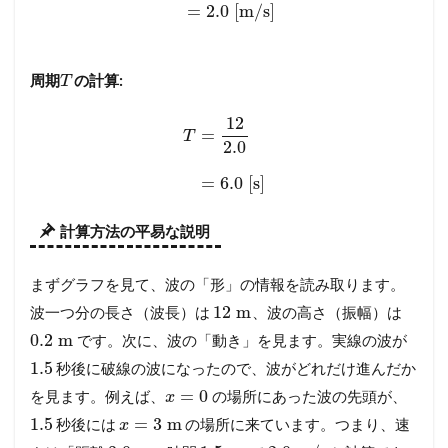
=
2.0
[m/s]
周期
の計算:
T
12
=
T
2.0
=
6.0
[s]
計算方法の平易な説明
まずグラフを見て、波の「形」の情報を読み取ります。
12
m
波一つ分の長さ（波長）は
、波の高さ（振幅）は
0.2
m
です。次に、波の「動き」を見ます。実線の波が
1.5
秒後に破線の波になったので、波がどれだけ進んだか
=
0
を見ます。例えば、
の場所にあった波の先頭が、
x
1.5
=
3
m
秒後には
の場所に来ています。つまり、速
x