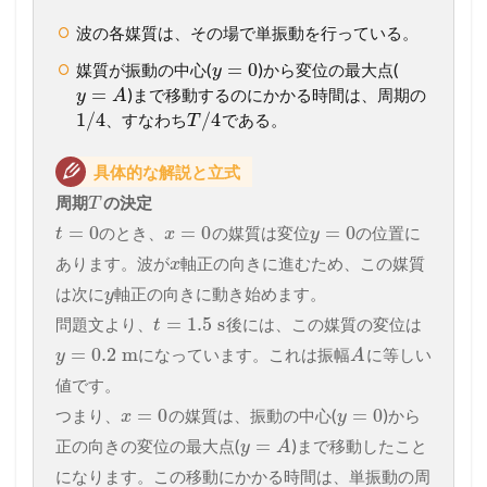
波の各媒質は、その場で単振動を行っている。
=
0
媒質が振動の中心(
)から変位の最大点(
y
=
)まで移動するのにかかる時間は、周期の
y
A
1
/
4
/
4
、すなわち
である。
T
具体的な解説と立式
周期
の決定
T
=
0
=
0
=
0
のとき、
の媒質は変位
の位置に
t
x
y
あります。波が
軸正の向きに進むため、この媒質
x
は次に
軸正の向きに動き始めます。
y
=
1.5
s
問題文より、
後には、この媒質の変位は
t
=
0.2
m
になっています。これは振幅
に等しい
y
A
値です。
=
0
=
0
つまり、
の媒質は、振動の中心(
)から
x
y
=
正の向きの変位の最大点(
)まで移動したこと
y
A
になります。この移動にかかる時間は、単振動の周