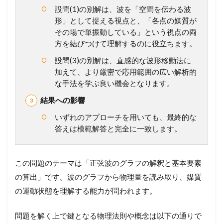
(
設問(1)の別解は、波を「空間を伝わる波
定
形」として捉える視点と、「各点の媒質が
常
その場で単振動している」という視点の両
波
方を結びつけて理解するのに役立ちます。
)
2
設問(3)の別解は、直感的な波形移動法に
基
加えて、より厳密で応用範囲の広い解析的
本
な手法を学ぶ良い機会となります。
問
題
結果への影響
2.1
いずれのアプローチを用いても、最終的な
2
答えは模範解答と完全に一致します。
6
7
波
の
この問題のテーマは「正弦波のグラフの解釈と基本要素
要
の算出」です。波のグラフから物理量を読み取り、媒質
素
の運動状態を理解する能力が問われます。
3
メ
問題を解く上で鍵となる物理法則や概念は以下の通りで
ン