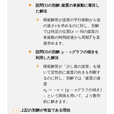
と
設問(1)の別解: 媒質の単振動に着目し
–
y
t
た解法
図
模範解答が波形の平行移動から波
1.3
の速さ
を求めるのに対し、別解
v
基
本
=
0
では特定の位置(
)の媒質の
x
例
単振動の時間経過から周期
を直
T
題
接求めます。
5
1
−
設問(3)の別解:
グラフの傾きを
y
x
縦
利用した解法
波
模範解答が「少し後の波形」を描
1.4
いて定性的に速度の向きを判断す
基
るのに対し、別解では「媒質の速
本
例
度
題
=
−
×
(
−
)
グ
ラ
フ
の
傾
き
v
v
y
x
y
5
」という関係を用いて、より数学
2
的に解きます。
定
在
上記の別解が有益である理由
波