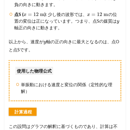
負の向きに動きます。
=
12
m
=
12
m
点S (
)
: 少し後の波形では、
の位
x
x
置の変位は正になっています。つまり、点Sの媒質は
y
軸正の向きに動きます。
以上から、速度が
軸の正の向きに最大となるのは、点O
y
と点Sです。
使用した物理公式
単振動における速度と変位の関係（定性的な理
解）
計算過程
この設問はグラフの解釈に基づくものであり、計算は不