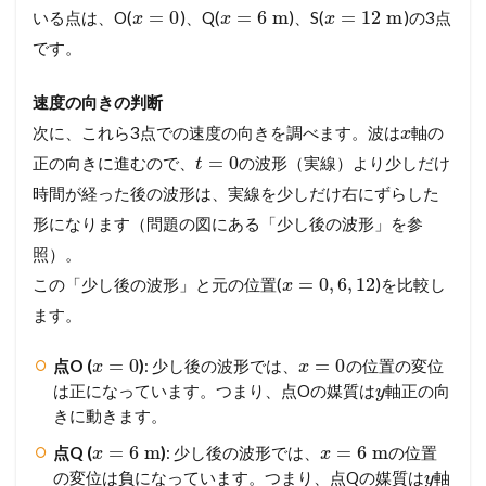
=
0
=
6
m
=
12
m
いる点は、O(
)、Q(
)、S(
)の3点
x
x
x
です。
速度の向きの判断
次に、これら3点での速度の向きを調べます。波は
軸の
x
=
0
正の向きに進むので、
の波形（実線）より少しだけ
t
時間が経った後の波形は、実線を少しだけ右にずらした
形になります（問題の図にある「少し後の波形」を参
照）。
=
0
,
6
,
12
この「少し後の波形」と元の位置(
)を比較し
x
ます。
=
0
=
0
点O (
)
: 少し後の波形では、
の位置の変位
x
x
は正になっています。つまり、点Oの媒質は
軸正の向
y
きに動きます。
=
6
m
=
6
m
点Q (
)
: 少し後の波形では、
の位置
x
x
の変位は負になっています。つまり、点Qの媒質は
軸
y