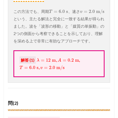
=
6.0
s
=
2.0
m/s
この方法でも、周期
、速さ
T
v
という、主たる解法と完全に一致する結果が得られ
ました。波を「波形の移動」と「媒質の単振動」の
2つの側面から考察できることを示しており、理解
を深める上で非常に有効なアプローチです。
=
12
m
=
0.2
m
解答 (1)
,
,
λ
A
=
6.0
s
=
2.0
m/s
,
T
v
問(2)