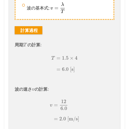
λ
=
波の基本式:
v
T
計算過程
周期
の計算:
T
=
1.5
×
4
T
=
6.0
[s]
波の速さ
の計算:
v
12
=
v
6.0
=
2.0
[m/s]