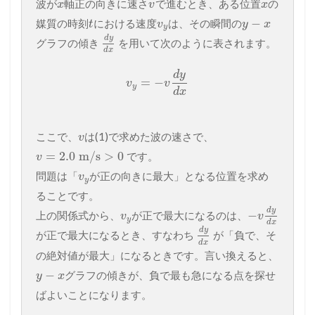
波が
軸正の向きに速さ
で進むとき、ある位置
の
x
v
x
−
媒質の時刻
における速度
は、その瞬間の
t
v
y
x
y
d
y
グラフの傾き
を用いて次のように表されます。
d
x
d
y
=
−
v
v
y
d
x
ここで、
は(1)で求めた波の速さで、
v
=
2.0
m/s
>
0
です。
v
問題は「
が正の向きに最大」となる位置を求め
v
y
ることです。
d
y
−
上の関係式から、
が正で最大になるのは、
v
v
y
d
x
d
y
が正で最大になるとき、すなわち
が「負で、そ
d
x
の絶対値が最大」になるときです。言い換えると、
−
グラフの傾きが、負で最も急になる点を探せ
y
x
ばよいことになります。