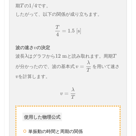
1
/
4
期
の
です。
T
したがって、以下の関係が成り立ちます。
T
=
1.5
[s]
4
波の速さ
の決定
v
12
m
波長
はグラフから
と読み取れます。周期
λ
T
λ
=
が分かったので、波の基本式
を用いて速さ
v
T
を計算します。
v
λ
=
v
T
使用した物理公式
単振動の時間と周期の関係