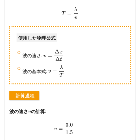
λ
=
T
v
使用した物理公式
Δ
x
=
波の速さ:
v
Δ
t
λ
=
波の基本式:
v
T
計算過程
波の速さ
の計算:
v
3.0
=
v
1.5