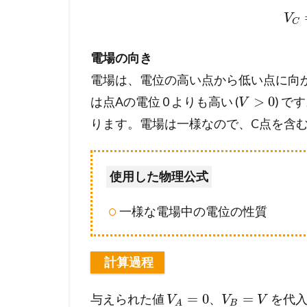
V
C
電場の向き
電場は、電位の高い点から低い点に向
>
0
は点Aの電位 0 よりも高い (
) 
V
ります。電場は一様なので、C点を含む
使用した物理公式
一様な電場中の電位の性質
計算過程
=
0
=
与えられた値
、
を代入
V
V
V
B
A