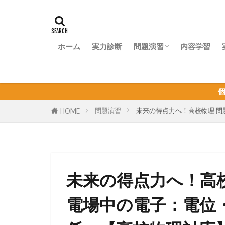
ホーム
実力診断
問題演習
内容学習
問題演習ナビ
個人契約オンライン
問題演習
未来の得点力へ！高校物理 
HOME
未来の得点力へ！高
電場中の電子：電位