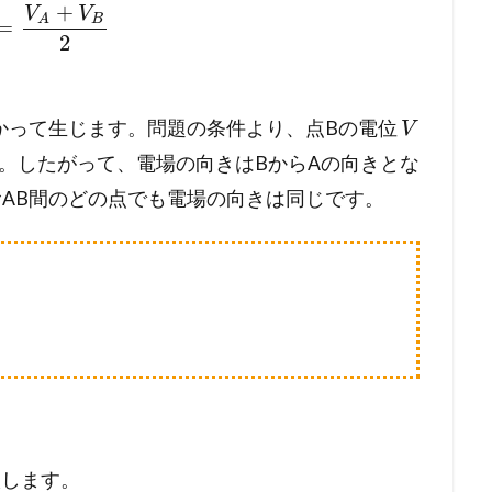
+
V
V
B
A
=
2
かって生じます。問題の条件より、点Bの電位
V
です。したがって、電場の向きはBからAの向きとな
AB間のどの点でも電場の向きは同じです。
します。