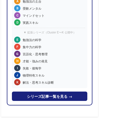
勉強法の土台
A
受験メンタル
B
マインドセット
C
実践スキル
D
▼ 拡張シリーズ（Cluster E〜K 公開中）
勉強法の科学
E
集中力の科学
F
言語化・思考整理
G
才能・強みの発見
H
失敗・後悔学
I
物理特有スキル
J
解法・思考スキル診断
K
シリーズ記事一覧を見る →