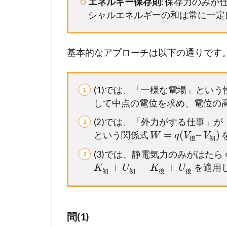
エネルギー保存則
: 保存力のみ
シャルエネルギーの和は常に一定
基本的なアプローチは以下の通りです
(1)では、「一様な電場」とい
して中点の電位を求め、電位の
(2)では、「外力がする仕事」
=
(
–
)
という関係式
W
q
V
V
後
初
(3)では、静電気力のみがはた
+
=
+
を適用
K
U
K
U
初
初
後
後
問(1)