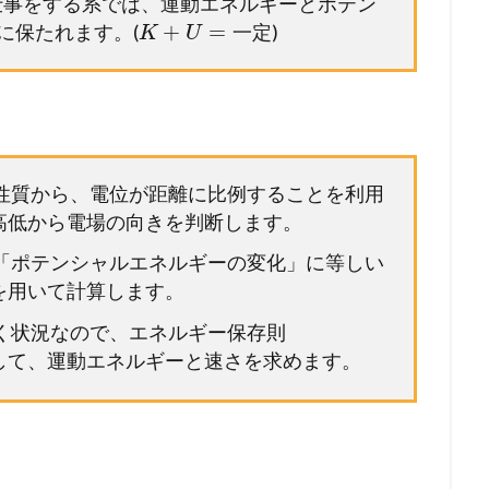
が仕事をする系では、運動エネルギーとポテン
+
=
に保たれます。(
)
一
定
K
U
。
う性質から、電位が距離に比例することを利用
高低から電場の向きを判断します。
が「ポテンシャルエネルギーの変化」に等しい
を用いて計算します。
らく状況なので、エネルギー保存則
して、運動エネルギーと速さを求めます。