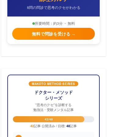
8問の問診で思考のクセがわかる
所要時間：約3分 ・ 無料
無料で問診を受ける →
MAKOTO METHOD SERIES
ドクター・メソッド
シリーズ
"思考のクセ"を診断する
勉強法・受験メンタル記事
42/48
記事 公開済み / 目標:
記事
42
48