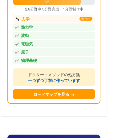
5/6
全6分野中 5分野完成・1分野制作中
🔧
力学
制作中
✅
熱力学
✅
波動
✅
電磁気
✅
原子
✅
物理基礎
ドクター・メソッドの処方箋
一つずつ丁寧に作っています
ロードマップを見る →