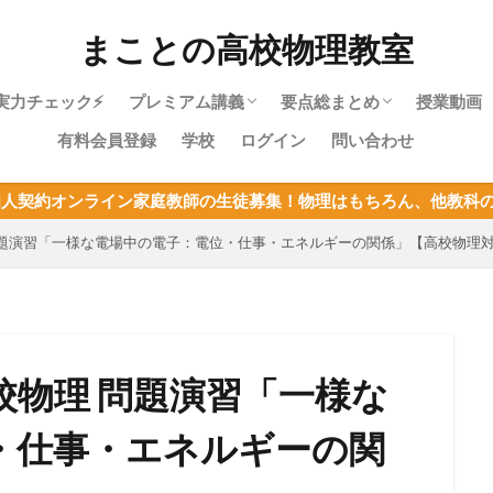
まことの高校物理教室
実力チェック⚡
プレミアム講義
要点総まとめ
授業動画
有料会員登録
学校
ログイン
問い合わせ
物理やり直しガイド｜高校物理を受験に
物理基礎・最短攻略パック紹介
目次：物理基礎
力学・最短攻略パック紹介
目次：力学
熱力学・最短攻略パック紹介
目次：熱力学
波動・最短攻略パック紹介
目次：波動
電磁気・最短攻略パック紹介
目次：電磁気
原子・最短攻略パック紹介
目次：原子
物理基礎まとめ
家庭教師の生徒募集！物理はもちろん、他教科の指導も可能！定員
使うあなたへ
問題演習「一様な電場中の電子：電位・仕事・エネルギーの関係」【高校物理
校物理 問題演習「一様な
・仕事・エネルギーの関