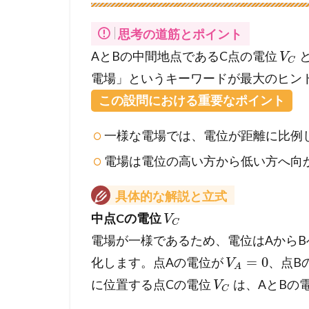
思考の道筋とポイント
AとBの中間地点であるC点の電位
V
C
電場」というキーワードが最大のヒン
この設問における重要なポイント
一様な電場では、電位が距離に比例
電場は電位の高い方から低い方へ向
具体的な解説と立式
中点Cの電位
V
C
電場が一様であるため、電位はAから
=
0
化します。点Aの電位が
、点B
V
A
に位置する点Cの電位
は、AとBの
V
C