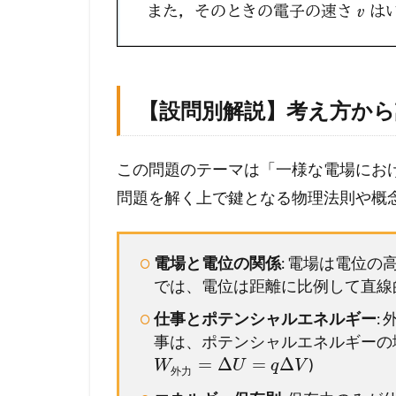
【設問別解説】考え方か
この問題のテーマは「一様な電場にお
問題を解く上で鍵となる物理法則や概
電場と電位の関係
: 電場は電位
では、電位は距離に比例して直線
仕事とポテンシャルエネルギー
:
事は、ポテンシャルエネルギーの
=
Δ
=
Δ
)
W
U
q
V
外
力