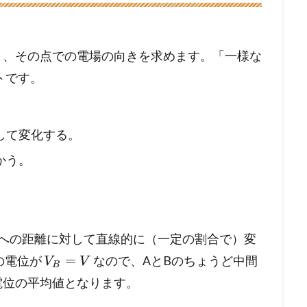
と、その点での電場の向きを求めます。「一様な
トです。
して変化する。
かう。
Bへの距離に対して直線的に（一定の割合で）変
=
の電位が
なので、AとBのちょうど中間
V
V
B
電位の平均値となります。