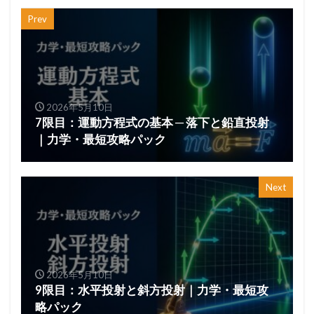
Prev
2026年5月10日
7限目：運動方程式の基本 ─ 落下と鉛直投射
｜力学・最短攻略パック
Next
2026年5月10日
9限目：水平投射と斜方投射｜力学・最短攻
略パック