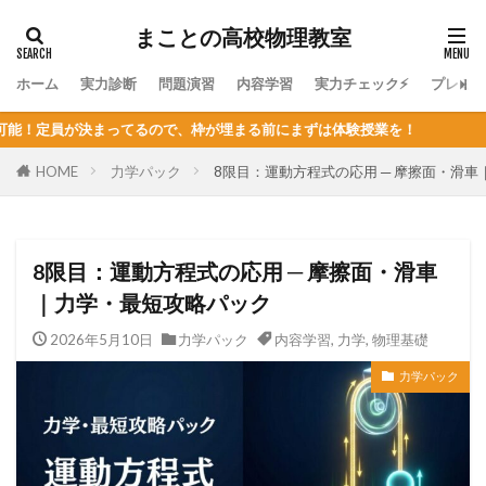
まことの高校物理教室
ホーム
実力診断
問題演習
内容学習
実力チェック⚡
プレミ
てるので、枠が埋まる前にまずは体験授業を！
HOME
力学パック
8限目：運動方程式の応用 ─ 摩擦面・滑
8限目：運動方程式の応用 ─ 摩擦面・滑車
｜力学・最短攻略パック
2026年5月10日
力学パック
内容学習
,
力学
,
物理基礎
力学パック