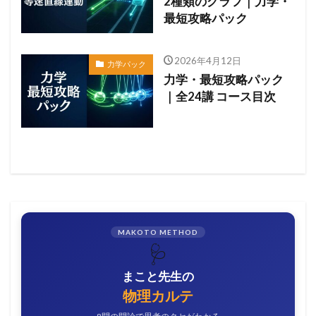
2種類のグラフ｜力学・
最短攻略パック
2026年4月12日
力学パック
力学・最短攻略パック
｜全24講 コース目次
MAKOTO METHOD
🩺
まこと先生の
物理カルテ