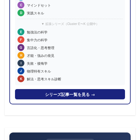
マインドセット
C
実践スキル
D
▼ 拡張シリーズ（Cluster E〜K 公開中）
勉強法の科学
E
集中力の科学
F
言語化・思考整理
G
才能・強みの発見
H
失敗・後悔学
I
物理特有スキル
J
解法・思考スキル診断
K
シリーズ記事一覧を見る →