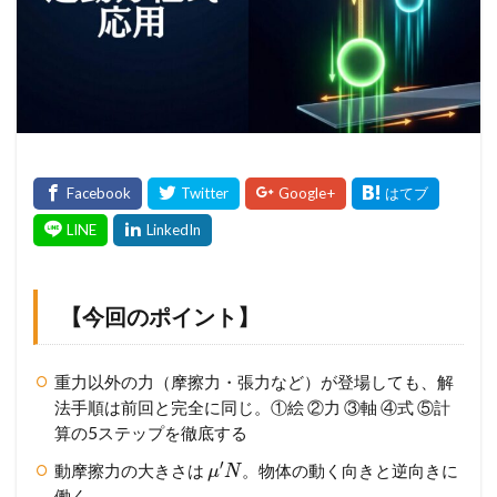
【今回のポイント】
重力以外の力（摩擦力・張力など）が登場しても、解
法手順は前回と完全に同じ。①絵 ②力 ③軸 ④式 ⑤計
算の5ステップを徹底する
′
動摩擦力の大きさは
。物体の動く向きと逆向きに
μ
N
働く