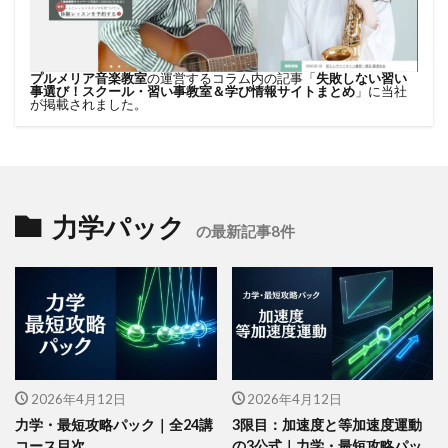
プルメリア音楽教室
の運営するコラム内の記事「
失敗しない習い
事選び！スクール・習い事教室＆学び情報サイトまとめ
」に当社
が掲載されました。
力学パック
の最新記事8件
2026年4月12日
2026年4月12日
力学・最短攻略パック｜全24講
3限目：加速度と等加速度運動
コース目次
の3公式｜力学・最短攻略パッ