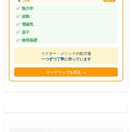
🔧
力学
制作中
✅
熱力学
✅
波動
✅
電磁気
✅
原子
✅
物理基礎
ドクター・メソッドの処方箋
一つずつ丁寧に作っています
ロードマップを見る →