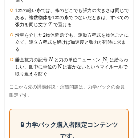
1本の軽い糸では、糸のどこでも張力の大きさは同じで
ある。複数物体を1本の糸でつないだときは、すべての
張力を同じ文字
で置ける
T
滑車を介した2物体問題でも、運動方程式を物体ごとに
立て、連立方程式を解けば加速度と張力が同時に求ま
る
[N]
垂直抗力の記号
と力の単位ニュートン
は紛らわ
N
N
しい。図中に単位の
は書かないというマイルールで
取り違えを防ぐ
ここから先の講義解説・演習問題は、力学パックの会員
限定です。
🔒 力学パック購入者限定コンテンツ
です。