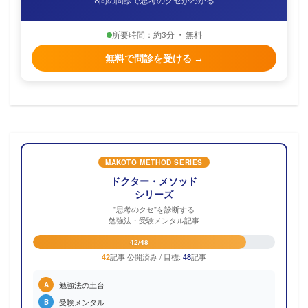
8問の問診で思考のクセがわかる
所要時間：約3分 ・ 無料
無料で問診を受ける →
MAKOTO METHOD SERIES
ドクター・メソッド
シリーズ
"思考のクセ"を診断する
勉強法・受験メンタル記事
42/48
記事 公開済み / 目標:
記事
42
48
勉強法の土台
A
受験メンタル
B