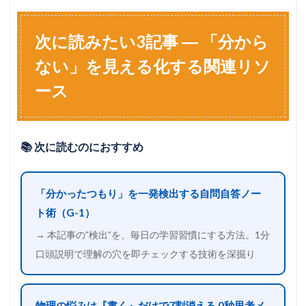
次に読みたい3記事 ― 「分から
ない」を見える化する関連リソ
ース
📚 次に読むのにおすすめ
「分かったつもり」を一発検出する自問自答ノー
ト術（G-1）
→ 本記事の”検出”を、毎日の学習習慣にする方法。1分
口頭説明で理解の穴を即チェックする技術を深掘り
物理の悩みは『書く』だけで7割消える 0秒思考メ