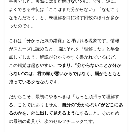
事実でした。実際にはまだ解けないのに、です。逆に、
け
よ
よくできる生徒は「ここはまだ分からない」「なぜこう
う
なるんだろう」と、未理解を口に出す回数のほうが多か
1.1
ったのです。
セ
ル
フ
これは「分かった気の錯覚」と呼ばれる現象です。情報
チ
がスムーズに読めると、脳はそれを「理解した」と早合
ェ
ッ
点してしまう。解説が分かりやすく書かれているほど、
ク
この錯覚は起きやすい。
つまり、”分からないことが分か
―
君
らない”のは、君の頭が悪いからではなく、脳がもともと
の
持っているクセ
なのです。
も
や
も
だからこそ、最初にやるべきは「もっと頑張って理解す
や
る」ことではありません。
自分の”分からない”がどこにあ
の
居
るのかを、外に出して見えるようにする
こと。そのため
場
の最初の道具が、次のセルフチェックです。
所
を