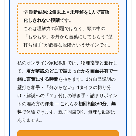
💡
診断結果: 2個以上 = 未理解を1人で言語
化しきれない段階です。
これは理解力の問題ではなく、頭の中の
「もやもや」を外から言葉にしてもらう “壁
打ち相手” が必要な段階というサインです。
私のオンライン家庭教師では、物理指導と並行し
て、
君が解説のどこで詰まったかを画面共有で一
緒に言葉にする時間
を持ちます。1分自己説明の
壁打ち相手・「分からない」4タイプの切り分
け・解説への「？」付けの導き手・詰まりポイン
トの埋め方の伴走 ― これらを
初回相談60分、無
料
で体験できます。親子同席OK、無理な勧誘は
ありません。