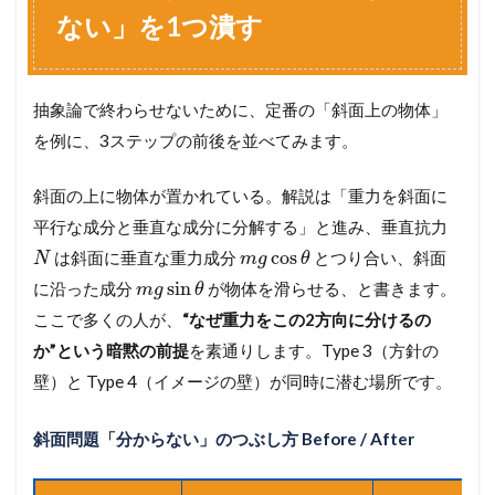
ない」を1つ潰す
抽象論で終わらせないために、定番の「斜面上の物体」
を例に、3ステップの前後を並べてみます。
斜面の上に物体が置かれている。解説は「重力を斜面に
平行な成分と垂直な成分に分解する」と進み、垂直抗力
cos
は斜面に垂直な重力成分
とつり合い、斜面
N
m
g
θ
sin
に沿った成分
が物体を滑らせる、と書きます。
m
g
θ
ここで多くの人が、
“なぜ重力をこの2方向に分けるの
か”という暗黙の前提
を素通りします。Type 3（方針の
壁）と Type 4（イメージの壁）が同時に潜む場所です。
斜面問題「分からない」のつぶし方 Before / After