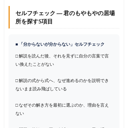
探
す
セルフチェック ― 君のもやもやの居場
5
項
所を探す5項目
目
1.2
「
分
■ 「分からないが分からない」セルフチェック
か
ら
□ 解説を読んだ後、それを見ずに自分の言葉で言
な
い換えたことがない
い
」
は
□ 解説の式から式へ、なぜ進めるのかを説明でき
4
タ
ないまま読み飛ばしている
イ
プ
に
□ なぜその解き方を最初に選ぶのか、理由を言え
分
ない
け
ら
れ