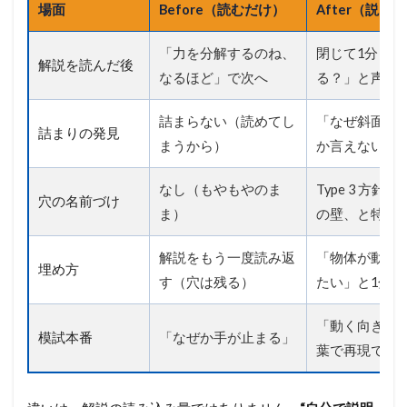
場面
Before（読むだけ）
After（説明
「力を分解するのね、
閉じて1分「な
解説を読んだ後
なるほど」で次へ
る？」と声に
詰まらない（読めてし
「なぜ斜面に
詰まりの発見
まうから）
か言えない」
なし（もやもやのま
Type 3 方針の
穴の名前づけ
ま）
の壁、と特定
解説をもう一度読み返
「物体が動く
埋め方
す（穴は残る）
たい」と1分
「動く向きで
模試本番
「なぜか手が止まる」
葉で再現でき