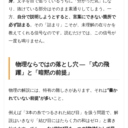
身
。文字を目で追っているうちに「分かった気」にな
自
り、抜けている部分はそのまま素通りしてしまう。一
分
に
方、
自分で説明しようとすると、言葉にできない箇所で
説
必ず詰まる
。その「詰まり」こそが、未理解の在りかを
明
教えてくれる信号なのです。読むだけでは、この信号が
す
る
一度も鳴りません。
3.2
S
T
物理ならではの落とし穴 ― 「式の飛
E
P
躍」と「暗黙の前提」
2
:
解
物理の解説には、特有の難しさがあります。それは
“書か
説
の
れていない前提”が多い
こと。
各
行
例えば「3本の糸でつるされた結び目」を扱う問題で、解
に
「
説はいきなり「結び目にはたらく力の和はゼロ」と書き
？