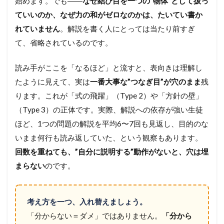
始めます。でも――
なぜ結び目を一つの”物体”として扱っ
」
を
ていいのか、なぜ力の和がゼロなのかは、たいてい書か
付
れていません
。解説を書く人にとっては当たり前すぎ
け
る
て、省略されているのです。
3.3
S
読み手がここを「なるほど」と流すと、表向きは理解し
T
たように見えて、実は
一番大事な”つなぎ目”が穴のまま
残
E
ります。これが「式の飛躍」（Type 2）や「方針の壁」
P
3
（Type 3）の正体です。実際、解説への依存が強い生徒
:
ほど、1つの問題の解説を平均6〜7回も見返し、目的のな
1
分
いまま何行も読み返していた、という観察もあります。
間
回数を重ねても、”自分に説明する”動作がないと、穴は埋
、
紙
まらない
のです。
に
書
き
出
考え方を一つ、入れ替えましょう。
す
「分からない＝ダメ」ではありません。
「分から
（