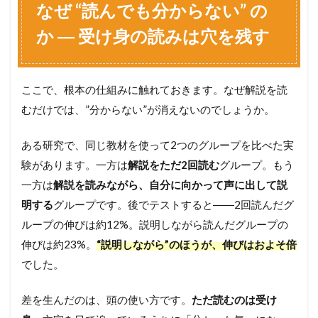
なぜ “読んでも分からない” の
3
つ
か ― 受け身の読みは穴を残す
の
動
作
で
ここで、根本の仕組みに触れておきます。なぜ解説を読
見
え
むだけでは、”分からない”が消えないのでしょうか。
る
化
ある研究で、同じ教材を使って2つのグループを比べた実
す
る
験があります。一方は
解説をただ2回読む
グループ。もう
3.1
一方は
解説を読みながら、自分に向かって声に出して説
S
明する
グループです。後でテストすると――2回読んだグ
T
E
ループの伸びは約12%。説明しながら読んだグループの
P
伸びは約23%。
“説明しながら”のほうが、伸びはおよそ倍
1
でした。
:
1
分
差を生んだのは、頭の使い方です。
ただ読むのは受け
間
、