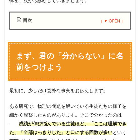
体を、次から診断していきましょう。
目次
1
ま
ず
、
まず、君の「分からない」に名
君
の
前をつけよう
「
分
か
ら
最初に、少しだけ意外な事実をお伝えします。
な
い
」
ある研究で、物理の問題を解いている生徒たちの様子を
に
細かく観察したものがあります。そこで分かったのは
名
前
――
成績が伸び悩んでいる生徒ほど、「ここは理解でき
を
た」「全部はっきりした」と口にする回数が多い
という
つ