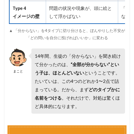
躍
Type 4
問題の状況や現象が、頭に絵と
「こ
」
と
イメージの壁
して浮かばない
な例
「
暗
▲ 「分からない」を4タイプに切り分けると、ぼんやりした不安が
黙
「どの問いを自分に投げればいいか」に変わる
の
前
提
」
14年間、生徒の「分からない」を聞き続け
て分かったのは、
“全部が分からない”とい
3
処
まこと
う子は、ほとんどいない
ということです。
方
たいていは、この4つのどれか1〜2点で詰
箋
―
まっている。だから、まず
どのタイプかに
「
名前をつける
。それだけで、対処は驚くほ
分
か
ど具体的になります。
ら
な
い
」
を