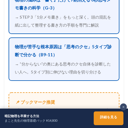
モ書きの科学（G-3）
→ STEP 3「1分メモ書き」をもっと深く。頭の混乱を
紙に出して整理する書き方の手順を専門に解説
物理が苦手な根本原因は「思考のクセ」5タイプ診
断で分かる（B9-11）
→ “分からない”の奥にある思考のクセ自体を診断した
い人へ。5タイプ別に伸びない理由を切り分ける
📌 ブックマーク推奨
×
「自分で1分説明 → 詰まりに名前をつける → 1点
暗記物理を卒業する方法
詳細を見る
を埋める」の手順は、物理だけでなく数学・化
まこと先生の物理基礎パック ¥14,800
ホーム
シェア
メニュー
TOPへ
学・英語長文・社会科の概念まで、
抽象的な内容