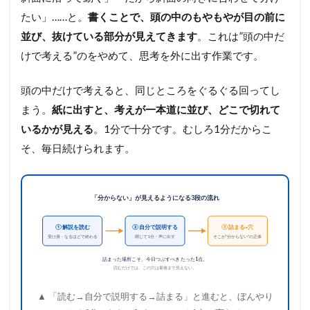
たい」……と。
書くことで、頭の中のもやもやが目の前に
並び、抜けている部分が見えてきます
。これは”頭の中だ
けで考える”のをやめて、思考を外に出す作業です。
頭の中だけで考えると、同じところをぐるぐる回ってし
まう。
紙に出すと、考えが一本道に並び、どこで切れて
いるかが見える
。1分で十分です。むしろ1分だからこ
そ、毎日続けられます。
「分からない」が見えるようになる3段の流れ
① 解説を読む
② 自分で説明する
③ 詰まる=穴
受け身・なるほどで終わる
閉じて1分・声に出す
そこが”分からない”の正体
詰まった場所こそ、今日つぶすべき たった1点。
読むだけでは、この穴は最後まで見えない。
▲ 「読む→自分で説明する→詰まる」と進むと、ぼんやり