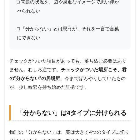
□ 問題の状況を、図や身近なイメージで思い浮か
る
べられない
2
な
ぜ
□ 「分からない」とは思うが、それを一言で言葉
“
読
にできない
ん
で
も
チェックがついた項目があっても、落ち込む必要はあり
分
か
ません。むしろ逆です。
チェックがついた場所こそ、君
ら
の”分からない”の居場所
。今までぼんやりしていたもの
な
い
が、少し輪郭を持ち始めた証拠です。
”
の
か
―
「分からない」は4タイプに分けられる
受
け
身
物理の「分からない」は、実は大きく4つのタイプに切り
の
読