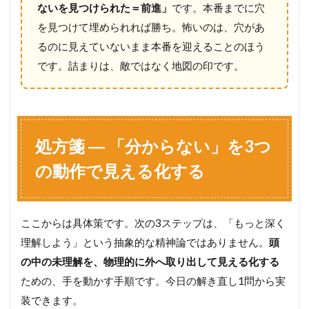
0
ないを見つけられた＝前進」
です。本番までに穴
秒
を見つけて埋められれば勝ち。怖いのは、穴があ
思
考
るのに見えていないまま本番を迎えることのほう
メ
です。詰まりは、敵ではなく地図の印です。
モ
）
4
実
践
処方箋 ― 「分からない」を3つ
―
斜
の動作で見える化する
面
の
問
題
ここからは具体策です。次の3ステップは、「もっと深く
で
「
理解しよう」という抽象的な精神論ではありません。
頭
分
の中の未理解を、物理的に外へ取り出して見える化する
か
ら
ための、手を動かす手順です。今日の解き直し1問から実
な
装できます。
い