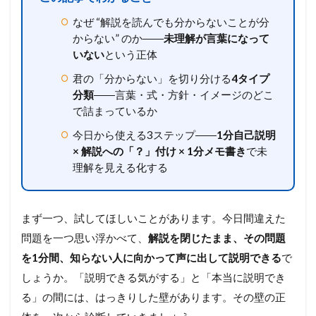
なぜ “解説を読んでも分からないことが分
からない” のか――
未理解が言葉になって
いない
という正体
君の「分からない」を切り分ける
4タイプ
分類
――言葉・式・方針・イメージのどこ
で詰まっているか
今日から使える3ステップ――
1分自己説明
× 解説への「？」付け × 1分メモ書き
で未
理解を見える化する
まず一つ、試してほしいことがあります。今日間違えた
問題を一つ思い浮かべて、
解説を閉じたまま、その問題
を1分間、知らない人に向かって声に出して説明できる
で
しょうか。「説明できる気がする」と「本当に説明でき
る」の間には、はっきりした壁があります。その壁の正