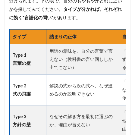
分けられます。下の表で、自分のもやもやがどれに近い
み
かを探してみてください。
タイプが分かれば、それぞれ
は
穴
に効く”言語化の問い”
があります。
を
残
す
タイプ
詰まりの正体
自分へ
2.1
物
用語の意味を、自分の言葉で言
「こ
理
Type 1
な
えない（教科書の言い回ししか
ずに
言葉の壁
ら
出てこない）
る？
で
は
「こ
の
Type 2
解説の式から次の式へ、なぜ進
落
なぜ
と
式の飛躍
めるのか説明できない
使っ
し
穴
―
「な
「
Type 3
なぜその解き方を最初に選ぶの
他の
式
方針の壁
か、理由が言えない
の
由は
飛