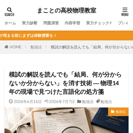
まことの高校物理教室
ホーム
実力診断
問題演習
内容学習
実力チェック⚡
プレミ
体験授業を！
HOME
勉強法
模試の解説を読んでも「結局、何が分からないか
模試の解説を読んでも「結局、何が分から
ないか分からない」を消す技術 ― 物理14
年の現場で見つけた言語化の処方箋
2026年6月16日
2026年7月7日
勉強法
勉強法
勉強法