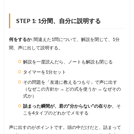
」
を
1
STEP 1: 1分間、自分に説明する
つ
潰
す
何をするか
: 間違えた1問について、解説を閉じて、1分
5
間、声に出して説明する。
ま
こ
と
解説を一度読んだら、ノートも解説も閉じる
先
生
タイマーを1分セット
の
その問題を「友達に教えるつもり」で声に出す
診
察
（なぜこの方針か → どの式を使うか → なぜその
室
式か）
―
未
詰まった瞬間が、君の”分からない”の在りか
。そ
理
こを4タイプのどれかでメモする
解
の
声に出すのがポイントです。頭の中だけだと、詰まって
言
語