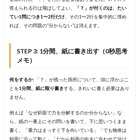
え
る
答えられる行は飛ばしてよい。
「？」が付くのは、たい
化
てい1問につき1〜2行だけ
。その1〜2行を集中的に埋め
す
る
れば、その問題の”分からない”は消えます。
関
連
リ
ソ
STEP 3: 1分間、紙に書き出す（0秒思考
ー
メモ）
ス
何をするか
: 「？」が残った箇所について、頭に浮かぶこ
とを
1分間、紙に殴り書き
する。きれいに書く必要はあり
ません。
例えば「なぜ斜面で力を分解するのか分からない」な
ら、紙の一番上にその問いを書いて、下に思いつくまま
書く。「重力はまっすぐ下を向いている」「でも物体は
斜面に沿って動く」「だから斜面の向きに合わせて分け