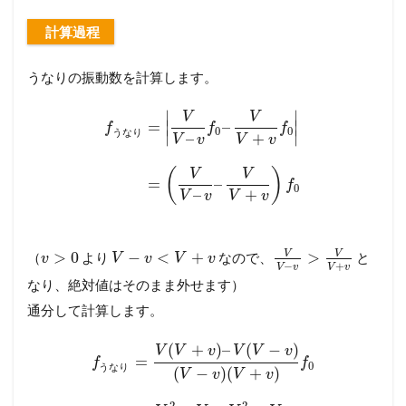
計算過程
うなりの振動数を計算します。
∣
∣
V
V
=
∣
–
∣
f
f
f
0
0
う
な
り
∣
∣
–
+
V
v
V
v
(
)
V
V
=
–
f
0
–
+
V
v
V
v
V
V
>
0
−
<
+
>
（
より
なので、
と
v
V
v
V
v
−
+
V
v
V
v
なり、絶対値はそのまま外せます）
通分して計算します。
(
+
)
–
(
−
)
V
V
v
V
V
v
=
f
f
0
う
な
り
(
−
)
(
+
)
V
v
V
v