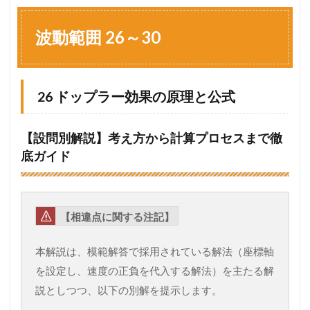
波
動
範
波動範囲 26～30
囲
2
6
～
26 ドップラー効果の原理と公式
3
0
1.1
【設問別解説】考え方から計算プロセスまで徹
2
底ガイド
6
ド
ッ
プ
ラ
【相違点に関する注記】
ー
効
果
本解説は、模範解答で採用されている解法（座標軸
の
を設定し、速度の正負を代入する解法）を主たる解
原
理
説としつつ、以下の別解を提示します。
と