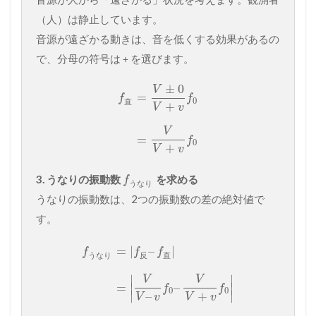
（人）は静止しています。
音源が遠ざかる動きは、音を低くする効果があるの
で、分母の符号は
を選びます。
+
±
0
V
=
f
f
0
直
+
V
v
V
=
f
0
+
V
v
3. うなりの振動数
を求める
f
う
な
り
うなりの振動数は、2つの振動数の差の絶対値で
す。
=
|
–
|
f
f
f
う
な
り
反
直
∣
∣
V
V
=
∣
–
∣
f
f
0
0
∣
∣
–
+
V
v
V
v