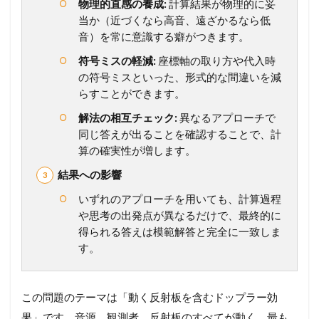
物理的直感の養成:
計算結果が物理的に妥
当か（近づくなら高音、遠ざかるなら低
音）を常に意識する癖がつきます。
符号ミスの軽減:
座標軸の取り方や代入時
の符号ミスといった、形式的な間違いを減
らすことができます。
解法の相互チェック:
異なるアプローチで
同じ答えが出ることを確認することで、計
算の確実性が増します。
結果への影響
いずれのアプローチを用いても、計算過程
や思考の出発点が異なるだけで、最終的に
得られる答えは模範解答と完全に一致しま
す。
この問題のテーマは「動く反射板を含むドップラー効
果」です。音源、観測者、反射板のすべてが動く、最も