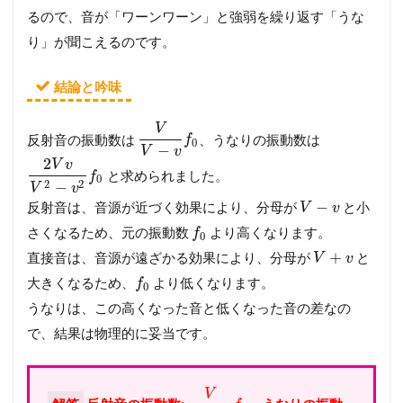
るので、音が「ワーンワーン」と強弱を繰り返す「うな
り」が聞こえるのです。
結論と吟味
V
反射音の振動数は
、うなりの振動数は
f
0
−
V
v
2
V
v
と求められました。
f
0
2
2
−
V
v
−
反射音は、音源が近づく効果により、分母が
と小
V
v
さくなるため、元の振動数
より高くなります。
f
0
+
直接音は、音源が遠ざかる効果により、分母が
と
V
v
大きくなるため、
より低くなります。
f
0
うなりは、この高くなった音と低くなった音の差なの
で、結果は物理的に妥当です。
V