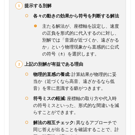
公
提示する別解
式
各々の動きの効果から符号を判断する解法
1.2
2
主たる解法が、座標軸を設定し、速度
7
の正負を形式的に代入するのに対し、
ド
別解では「音源が近づくか、遠ざかる
ッ
プ
か」という物理現象から直感的に公式
ラ
の符号（±）を選択します。
ー
効
上記の別解が有益である理由
果
物理的直感の養成:
計算結果が物理的に妥
の
原
当か（近づくなら高音、遠ざかるなら低
理
音）を常に意識する癖がつきます。
と
公
符号ミスの軽減:
座標軸の取り方や代入時
式
の符号ミスといった、形式的な間違いを減
らすことができます。
1.3
2
解法の相互チェック:
異なるアプローチで
8
同じ答えが出ることを確認することで、計
ド