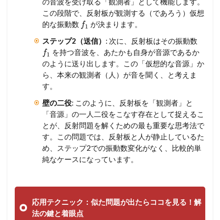
の音波を受け取る「観測者」として機能します。
この段階で、反射板が観測する（であろう）仮想
的な振動数
が決まります。
f
1
ステップ2（送信）
: 次に、反射板はその振動数
を持つ音波を、あたかも自身が音源であるか
f
1
のように送り出します。この「仮想的な音源」か
ら、本来の観測者（人）が音を聞く、と考えま
す。
壁の二役
: このように、反射板を「観測者」と
「音源」の一人二役をこなす存在として捉えるこ
とが、反射問題を解くための最も重要な思考法で
す。この問題では、反射板と人が静止しているた
め、ステップ2での振動数変化がなく、比較的単
純なケースになっています。
応用テクニック：似た問題が出たらココを見る！解
法の鍵と着眼点