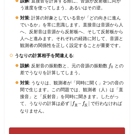
誤解
: 直接音を計算する際に、音源が反射板に向か
う速度を使ってしまう、あるいはその逆。
対策
: 計算の対象としている音が「どの向きに進ん
でいるか」を常に意識します。直接音は音源から人
へ、反射音は音源から反射板へ、そして反射板から
人へと進みます。それぞれの経路に対して、音源と
観測者の関係性を正しく設定することが重要です。
うなりの計算相手を間違える
:
誤解
: 反射音の振動数と、元の音源の振動数
との
f
0
差でうなりを計算してしまう。
対策
: うなりは、観測者が「同時に聞く」2つの音の
間で生じます。この問題では、観測者（人）は「直
接音」と「反射音」を同時に聞きます。したがっ
|
–
|
て、うなりの計算は必ず
で行わなければ
f
f
直
反
なりません。