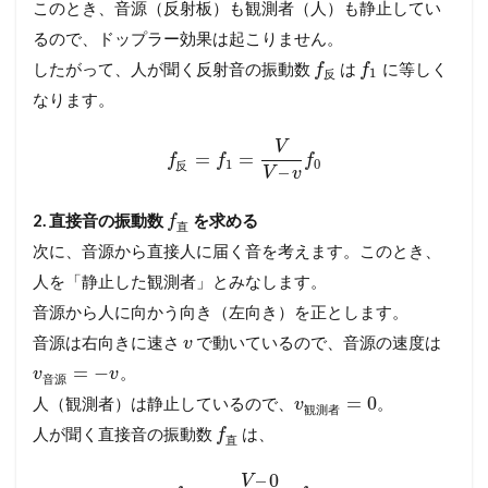
このとき、音源（反射板）も観測者（人）も静止してい
るので、ドップラー効果は起こりません。
したがって、人が聞く反射音の振動数
は
に等しく
f
f
1
反
なります。
V
=
=
f
f
f
1
0
反
–
V
v
2. 直接音の振動数
を求める
f
直
次に、音源から直接人に届く音を考えます。このとき、
人を「静止した観測者」とみなします。
音源から人に向かう向き（左向き）を正とします。
音源は右向きに速さ
で動いているので、音源の速度は
v
=
−
。
v
v
音
源
=
0
人（観測者）は静止しているので、
。
v
観
測
者
人が聞く直接音の振動数
は、
f
直
–
0
V