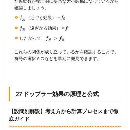
た振動数が物理的に妥当な大小関係になっているかを
確認しましょう。
（近づく効果） >
f
f
0
反
（遠ざかる効果） <
f
f
0
直
>
したがって、
f
f
反
直
これらの関係が成り立っているかを確認することで、
符号の選択ミスなどを早期に発見できます。
27 ドップラー効果の原理と公式
【設問別解説】考え方から計算プロセスまで徹
底ガイド