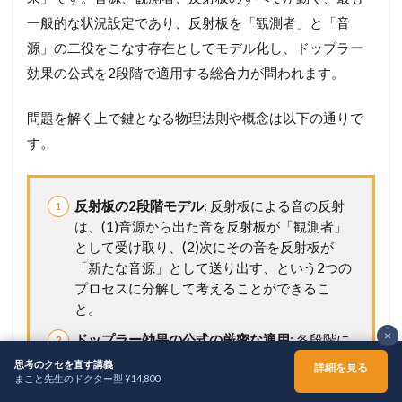
一般的な状況設定であり、反射板を「観測者」と「音
源」の二役をこなす存在としてモデル化し、ドップラー
効果の公式を2段階で適用する総合力が問われます。
問題を解く上で鍵となる物理法則や概念は以下の通りで
す。
反射板の2段階モデル
: 反射板による音の反射
は、(1)音源から出た音を反射板が「観測者」
として受け取り、(2)次にその音を反射板が
「新たな音源」として送り出す、という2つの
プロセスに分解して考えることができるこ
と。
×
ドップラー効果の公式の厳密な適用
: 各段階に
おいて、音源と観測者の関係を正しく見極
思考のクセを直す講義
詳細を見る
め、それぞれの速度を適切な符号で公式に代
まこと先生のドクター型 ¥14,800
ホーム
シェア
メニュー
TOPへ
入できること。