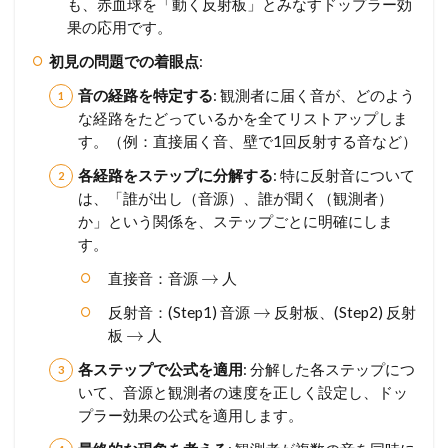
も、赤血球を「動く反射板」とみなすドップラー効
果の応用です。
初見の問題での着眼点
:
音の経路を特定する
: 観測者に届く音が、どのよう
な経路をたどっているかを全てリストアップしま
す。（例：直接届く音、壁で1回反射する音など）
各経路をステップに分解する
: 特に反射音について
は、「誰が出し（音源）、誰が聞く（観測者）
か」という関係を、ステップごとに明確にしま
す。
→
直接音：音源
人
→
反射音：(Step1) 音源
反射板、(Step2) 反射
→
板
人
各ステップで公式を適用
: 分解した各ステップにつ
いて、音源と観測者の速度を正しく設定し、ドッ
プラー効果の公式を適用します。