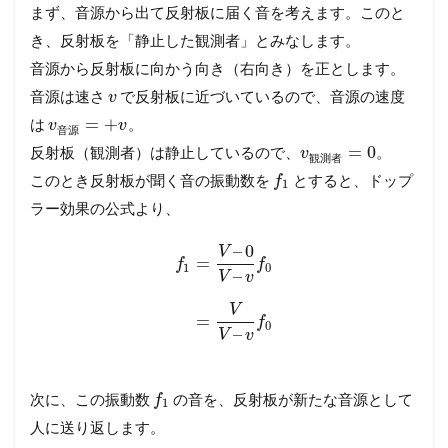
まず、音源から出て反射板に届く音を考えます。このと
き、反射板を「静止した観測者」とみなします。
音源から反射板に向かう向き（右向き）を正とします。
音源は速さ
で反射板に近づいているので、音源の速度
v
=
+
は
。
v
v
音
源
=
0
反射板（観測者）は静止しているので、
。
v
観
測
者
このとき反射板が聞く音の振動数を
とすると、ドップ
f
1
ラー効果の公式より、
–
0
V
=
f
f
1
0
–
V
v
V
=
f
0
–
V
v
次に、この振動数
の音を、反射板が新たな音源として
f
1
人に送り返します。