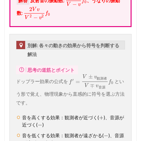
解答
反射音の振動数:
、うなりの振動
f
0
−
V
v
2
V
v
数:
f
0
2
2
−
V
v
別解: 各々の動きの効果から符号を判断する
解法
思考の道筋とポイント
±
V
v
観
測
者
′
=
ドップラー効果の公式を
とい
f
f
0
∓
V
v
音
源
う形で覚え、物理現象から直感的に符号を選ぶ方法
です。
+
音を高くする効果：観測者が近づく(
)、音源が
−
近づく(
)
−
音を低くする効果：観測者が遠ざかる(
)、音源