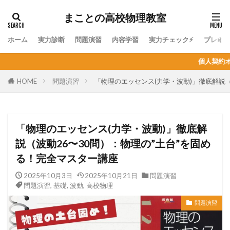
まことの高校物理教室
ホーム
実力診断
問題演習
内容学習
実力チェック⚡
プレミ
個人契約オンライン家庭教師の生徒募集
HOME
問題演習
「物理のエッセンス(力学・波動)」徹底解説（
「物理のエッセンス(力学・波動)」徹底解
説（波動26〜30問）：物理の”土台”を固め
る！完全マスター講座
2025年10月3日
2025年10月21日
問題演習
問題演習
,
基礎
,
波動
,
高校物理
問題演習