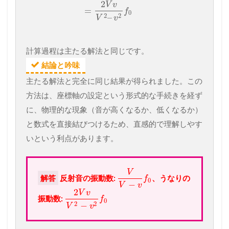
2
V
v
=
f
0
2
2
–
V
v
計算過程は主たる解法と同じです。
結論と吟味
主たる解法と完全に同じ結果が得られました。この
方法は、座標軸の設定という形式的な手続きを経ず
に、物理的な現象（音が高くなるか、低くなるか）
と数式を直接結びつけるため、直感的で理解しやす
いという利点があります。
V
解答
反射音の振動数:
、うなりの
f
0
−
V
v
2
V
v
振動数:
f
0
2
2
−
V
v