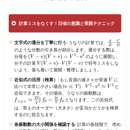
計算ミスをなくす！日頃の意識と実践テクニック
C
A
–
文字式の通分を丁寧に行う
: うなりの計算では、
B
D
のような分数の引き算が頻出します。通分する際は、
2
2
(
−
)
(
+
)
=
–
分母を
のように展開し、
V
v
V
v
V
v
(
+
)
–
(
−
)
分子の計算
で符号ミスをしな
V
V
v
V
V
v
いよう、落ち着いて展開・整理しましょう。
近似式の活用（検算）
: もし音源の速さ
が音速
に
v
V
2
2
2
≪
–
≈
比べて非常に小さい場合 (
)、
と
v
V
V
v
V
近似できます。その場合、うなりの振動数は
2
2
V
v
v
≈
=
となります。この近似式
f
f
f
0
0
う
な
り
2
V
V
は、答えのオーダー（大きさ）が妥当かどうかを検算
するのに役立ちます。
各振動数の大小関係を確認する
: 計算の各段階で、求め