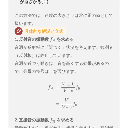
+
が遠ざかる(
)
この方法では、速度の大きさ
は常に正の値として
v
扱います。
具体的な解説と立式
1. 反射音の振動数
を求める
f
反
音源が反射板に「近づく」状況を考えます。観測者
（反射板）は静止しています。
音源が近づく動きは、音を高くする効果があるの
で、分母の符号は
を選びます。
-
±
0
V
=
f
f
0
反
–
V
v
V
=
f
0
–
V
v
2. 直接音の振動数
を求める
f
直
音源が人から「遠ざかる」状況を考えます。観測者