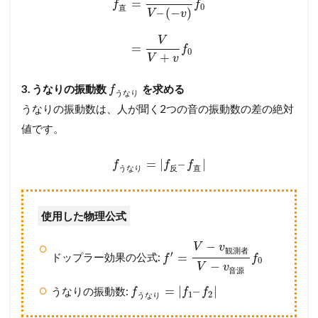
=
f
f
0
直
–
(
−
)
V
v
V
=
f
0
+
V
v
3. うなりの振動数
を求める
f
う
な
り
うなりの振動数は、人が聞く2つの音の振動数の差の絶対
値です。
=
|
–
|
f
f
f
う
な
り
反
直
使用した物理公式
−
V
v
観
測
者
′
=
ドップラー効果の公式:
f
f
0
−
V
v
音
源
=
|
–
|
うなりの振動数:
f
f
f
1
2
う
な
り