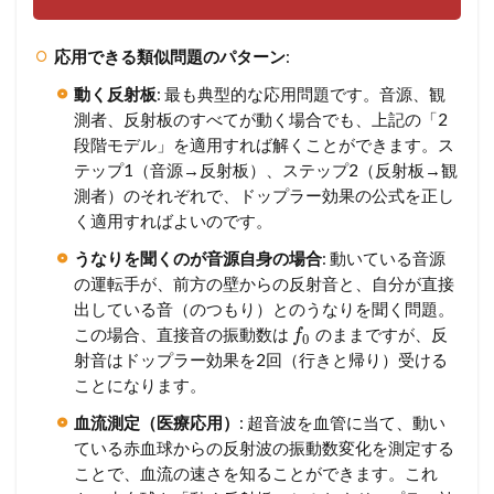
応用できる類似問題のパターン
:
動く反射板
: 最も典型的な応用問題です。音源、観
測者、反射板のすべてが動く場合でも、上記の「2
段階モデル」を適用すれば解くことができます。ス
テップ1（音源→反射板）、ステップ2（反射板→観
測者）のそれぞれで、ドップラー効果の公式を正し
く適用すればよいのです。
うなりを聞くのが音源自身の場合
: 動いている音源
の運転手が、前方の壁からの反射音と、自分が直接
出している音（のつもり）とのうなりを聞く問題。
この場合、直接音の振動数は
のままですが、反
f
0
射音はドップラー効果を2回（行きと帰り）受ける
ことになります。
血流測定（医療応用）
: 超音波を血管に当て、動い
ている赤血球からの反射波の振動数変化を測定する
ことで、血流の速さを知ることができます。これ