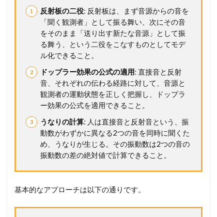
で
反射板の二役
: 反射板は、まず音源からの音を
す
「聞く観測者」として振る舞い、次にその音
をそのまま「送り出す新たな音源」として振
る舞う、という二役をこなすものとしてモデ
ル化できること。
ドップラー効果の公式の適用
: 直接音と反射
音、それぞれの伝わる経路に対して、音源と
観測者の運動状態を正しく把握し、ドップラ
ー効果の公式を適用できること。
うなりの計算
: 人は直接音と反射音という、振
動数がわずかに異なる2つの音を同時に聞くた
め、うなりが生じる。その振動数は2つの音の
振動数の差の絶対値で計算できること。
基本的なアプローチは以下の通りです。