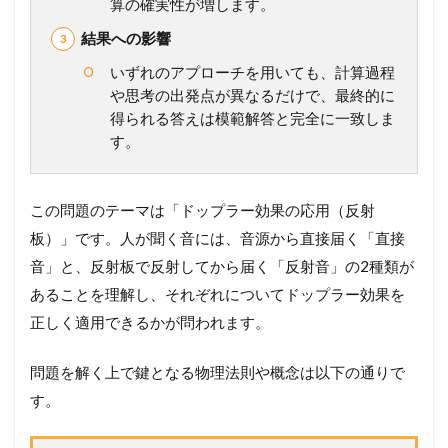
算の確実性が増します。
ッ
プ
結果への影響
ラ
ー
いずれのアプローチを用いても、計算過程
効
や思考の出発点が異なるだけで、最終的に
果
得られる答えは模範解答と完全に一致しま
の
原
す。
理
と
公
この問題のテーマは「ドップラー効果の応用（反射
式
板）」です。人が聞く音には、音源から直接届く「直接
2
音」と、反射板で反射してから届く「反射音」の2種類が
メ
ン
あることを理解し、それぞれについてドップラー効果を
バ
正しく適用できるかが問われます。
ー
シ
ッ
問題を解く上で鍵となる物理法則や概念は以下の通りで
プ
す。
が
必
要