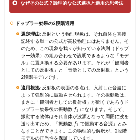
なぜその公式？論理的な公式選択と適用の思考法
ドップラー効果の2段階適用
:
選定理由
: 反射という物理現象は、それ自体を直接
記述する単一の公式が高校物理にはありません。そ
のため、この現象を我々が知っている法則（ドップ
ラー効果）の組み合わせで説明できるような「モデ
ル」に置き換える必要があります。それが「観測者
としての反射板」と「音源としての反射板」という
2段階モデルです。
適用根拠
: 反射板の表面の各点は、入射した音波に
よって強制的に振動させられます。その振動数は、
まさに「観測者としての反射板」が聞くであろうド
ップラー効果後の振動数
になります。そして、
f
1
振動する物体はそれ自体が波源となって周囲に波を
送り出すため、「振動数
で振動する音源」とみ
f
1
なすことができます。この物理的な解釈が、2段階
モデルの正当性を保証しています。