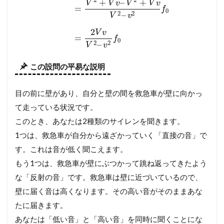
2
2
+
–
+
V
V
v
V
V
v
=
f
0
2
2
–
V
v
2
V
v
=
f
0
2
2
–
V
v
この設問の平易な説明
目の前に壁があり、自分と壁の間を救急車が壁に向かっ
て走っている状況です。
このとき、あなたは2種類のサイレンを聞きます。
1つは、救急車が自分から遠ざかっていく「直接の音」で
す。これは音が低く聞こえます。
もう1つは、救急車が壁にぶつかって跳ね返ってきたよう
な「反射の音」です。救急車は壁に近づいているので、
壁に届く音は高くなります。その高い音がそのままあな
たに届きます。
あなたは「低い音」と「高い音」を同時に聞くことにな