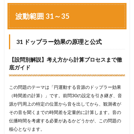
波
動
範
波動範囲 31～35
囲
3
1
～
31 ドップラー効果の原理と公式
3
5
1.1
【設問別解説】考え方から計算プロセスまで徹
3
底ガイド
1
ド
ッ
プ
この問題のテーマは「円運動する音源のドップラー効果
ラ
（時間差の計算）」です。前問30の設定を引き継ぎ、音
ー
効
源が円周上の特定の位置から音を出してから、観測者が
果
その音を聞くまでの時間差を定量的に計算します。音の
の
原
伝播時間を考慮する必要があるかどうかが、この問題の
理
核心となります。
と