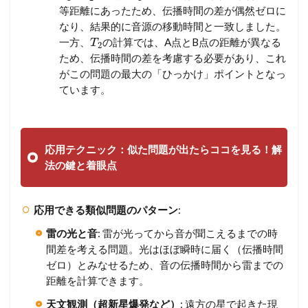
等距離にあったため、伝播時間の差が偶然ゼロに
なり、結果的に音源の移動時間と一致しました。
一方、
の計算では、A点とB点の距離が異なる
T
2
ため、伝播時間の差を考慮する必要があり、これ
がこの問題の最大の「ひっかけ」ポイントとなっ
ています。
応用テクニック：似た問題が出たらココを見る！解
法の鍵と着眼点
応用できる類似問題のパターン
:
雷の光と音
: 雷が光ってから音が聞こえるまでの時
間差を考える問題。光はほぼ瞬時に届く（伝播時間
ゼロ）とみなせるため、音の伝播時間から雷までの
距離を計算できます。
天文観測（超新星爆発など）
: 遠方の星で起きた現