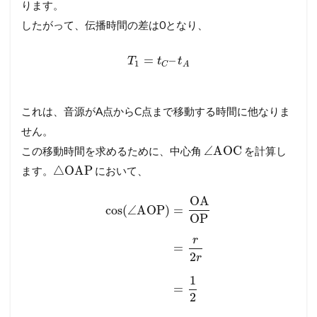
ります。
したがって、伝播時間の差は0となり、
=
–
T
t
t
1
C
A
これは、音源がA点からC点まで移動する時間に他なりま
せん。
∠
AOC
この移動時間を求めるために、中心角
を計算し
△
OAP
ます。
において、
OA
cos
(
∠
AOP
)
=
OP
r
=
2
r
1
=
2