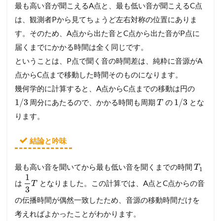
最も高い音が聞こえるA点と、最も低い音が聞こえるC点
は、観測者Pから見てちょうど左右対称の位置にありま
す。そのため、A点から出た音とC点から出た音がP点に
届くまでにかかる時間は全く同じです。
ということは、P点で聞く音の時間差は、純粋に音源がA
点からC点まで移動した時間そのものになります。
幾何学的に計算すると、A点からC点までの移動は円の
1
/
3
1
/
3
周分にあたるので、かかる時間も周期
の
とな
T
ります。
結論と吟味
最も高い音を聞いてから最も低い音を聞くまでの時間
T
1
1
は
となりました。この計算では、A点とC点からの音
T
3
の伝播時間が偶然一致したため、音源の移動時間だけを
考えればよかったことがわかります。