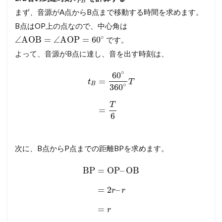
P
B
まず、音源がA点からB点まで移動する時間を求めます。
B点はOP上の点なので、中心角は
∘
∠
AOB
=
∠
AOP
=
60
です。
よって、音源がB点に達し、音を出す時刻は、
∘
60
=
t
T
B
∘
360
T
=
6
次に、B点からP点までの距離BPを求めます。
BP
=
OP
–
OB
=
2
–
r
r
=
r