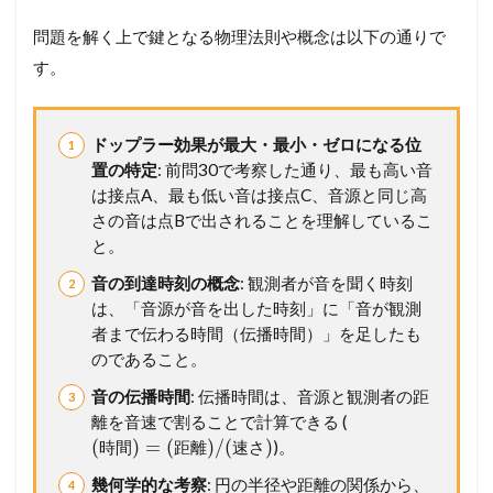
公
式
問題を解く上で鍵となる物理法則や概念は以下の通りで
1.2
す。
3
2
ド
ドップラー効果が最大・最小・ゼロになる位
ッ
置の特定
: 前問30で考察した通り、最も高い音
プ
ラ
は接点A、最も低い音は接点C、音源と同じ高
ー
さの音は点Bで出されることを理解しているこ
効
と。
果
の
音の到達時刻の概念
: 観測者が音を聞く時刻
原
は、「音源が音を出した時刻」に「音が観測
理
者まで伝わる時間（伝播時間）」を足したも
と
公
のであること。
式
音の伝播時間
: 伝播時間は、音源と観測者の距
1.3
離を音速で割ることで計算できる (
3
(
)
=
(
)
/
(
)
)。
時
間
距
離
速
さ
3
ホ
幾何学的な考察
: 円の半径や距離の関係から、