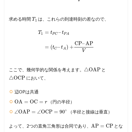
V
求める時間
は、これらの到達時刻の差なので、
T
1
=
–
T
t
t
1
P
C
P
A
CP
–
AP
=
(
–
)
+
t
t
C
A
V
△
OAP
ここで、幾何学的な関係を考えます。
と
△
OCP
において、
辺OPは共通
OA
=
OC
=
（円の半径）
r
∘
∠
OAP
=
∠
OCP
=
90
（半径と接線は垂直）
AP
=
CP
よって、2つの直角三角形は合同であり、
とな