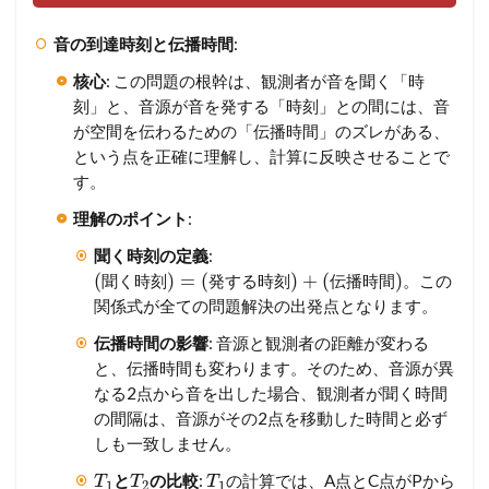
音の到達時刻と伝播時間
:
核心
: この問題の根幹は、観測者が音を聞く「時
刻」と、音源が音を発する「時刻」との間には、音
が空間を伝わるための「伝播時間」のズレがある、
という点を正確に理解し、計算に反映させることで
す。
理解のポイント
:
聞く時刻の定義
:
(
)
=
(
)
+
(
)
。この
聞
く
時
刻
発
す
る
時
刻
伝
播
時
間
関係式が全ての問題解決の出発点となります。
伝播時間の影響
: 音源と観測者の距離が変わる
と、伝播時間も変わります。そのため、音源が異
なる2点から音を出した場合、観測者が聞く時間
の間隔は、音源がその2点を移動した時間と必ず
しも一致しません。
と
の比較
:
の計算では、A点とC点がPから
T
T
T
1
2
1