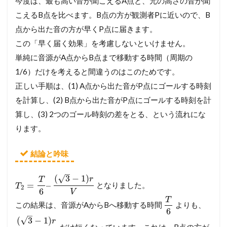
今度は、最も高い音が聞こえるA点と、元の高さの音が聞
こえるB点を比べます。B点の方が観測者Pに近いので、B
点から出た音の方が早くP点に届きます。
この「早く届く効果」を考慮しないといけません。
単純に音源がA点からB点まで移動する時間（周期の
1/6）だけを考えると間違うのはこのためです。
正しい手順は、(1) A点から出た音がP点にゴールする時刻
を計算し、(2) B点から出た音がP点にゴールする時刻を計
算し、(3) 2つのゴール時刻の差をとる、という流れにな
ります。
結論と吟味
–
√
(
3
−
1
)
r
T
=
–
となりました。
T
2
6
V
T
この結果は、音源がAからBへ移動する時間
よりも、
6
–
√
(
3
−
1
)
r
だけ短くなっています。これは、B点の方が