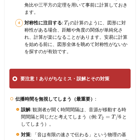
角比や三平方の定理を用いて事前に計算しておき
ます。
対称性に注目する
:
の計算のように、図形に対
T
1
称性がある場合、距離や角度の関係が単純化さ
れ、計算が楽になることがあります。安易に計算
を始める前に、図形全体を眺めて対称性がないか
を探すのが有効です。
要注意！ありがちなミス・誤解とその対策
伝播時間を無視してしまう（最重要）
:
誤解
: 観測者が聞く時間間隔は、音源が移動する時
=
/
6
間間隔と同じだと考えてしまう（例:
と
T
T
2
してしまう）。
対策
: 「音は有限の速さで伝わる」という物理の基