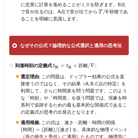
に忠実に計算を進めることがミスを防ぎます。B点
/
6
で音が出るのは、A点で音が出てから
秒後であ
T
ることを明確に意識します。
なぜその公式？論理的な公式選択と適用の思考法
=
+
/
到達時刻の定義式
:
距
離
t
t
V
聞
発
選定理由
: この問題は、ドップラー効果の公式を直
接使うのではなく、その結果（A, B, C点の特定）を
利用して、さらに時間差を問う問題です。このよう
な「時刻」や「時間差」を扱う問題では、現象を時
系列で追跡するための最も基本的な関係式であるこ
の定義式が思考の出発点となります。
適用根拠
: この式は、速さ・距離・時間の関係
(
)
=
(
)
/
(
)
を、具体的な物理イベント
時
間
距
離
速
さ
（音の発生と受信）に適用したものです。物理学に