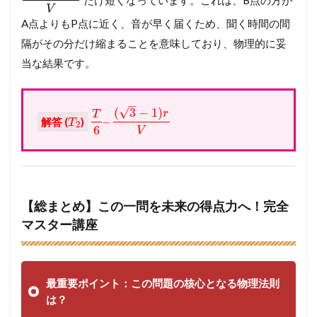
V
A点よりもP点に近く、音が早く届くため、聞く時間の間
隔がその分だけ縮まることを意味しており、物理的に妥
当な結果です。
–
√
(
3
−
1
)
r
T
–
解答 (
)
T
2
6
V
【総まとめ】この一問を未来の得点力へ！完全
マスター講座
最重要ポイント：この問題の核心となる物理法則
は？