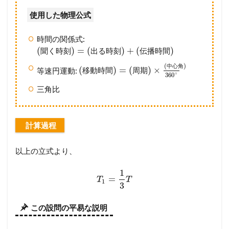
使用した物理公式
時間の関係式:
(
)
=
(
)
+
(
)
聞
く
時
刻
出
る
時
刻
伝
播
時
間
(
)
中
心
角
(
)
=
(
)
×
等速円運動:
移
動
時
間
周
期
∘
360
三角比
計算過程
以上の立式より、
1
=
T
T
1
3
この設問の平易な説明