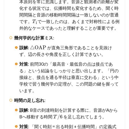
本原則を常に意識します。音源と観測者の距離が変
化する状況では、伝播時間も変化するため、聞く時
間間隔と音源の移動時間間隔は一致しないのが普通
です。
で一致したのは、あくまで対称性による例
T
1
外的なケースであったと理解することが重要です。
幾何学的な計算ミス
:
△
OAP
誤解
:
が直角三角形であることを見抜け
ず、辺の長さや角度を正しく計算できない。
対策
: 前問30の「最高音・最低音の点は接点であ
る」という結論をしっかりと思い出します。「円の
接線と、接点を通る半径は垂直に交わる」という中
学校で習う幾何学の定理が、この問題の鍵を握って
います。
時間の足し忘れ
:
誤解
: B音の到達時刻を計算する際に、音源がAから
/
6
Bへ移動する時間
を足し忘れてしまう。
T
対策
: 「聞く時刻 = 出る時刻 + 伝播時間」の定義式