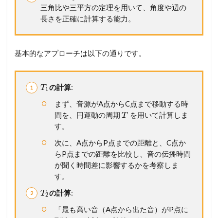
イ
三角比や三平方の定理を用いて、角度や辺の
ヘ
長さを正確に計算する能力。
ン
ス
の
原
基本的なアプローチは以下の通りです。
理
2
メ
の計算
:
T
1
ン
バ
まず、音源がA点からC点まで移動する時
ー
間を、円運動の周期
を用いて計算しま
T
シ
す。
ッ
プ
次に、A点からP点までの距離と、C点か
が
らP点までの距離を比較し、音の伝播時間
必
が聞く時間差に影響するかを考察しま
要
す。
で
す
の計算
:
T
2
「最も高い音（A点から出た音）がP点に