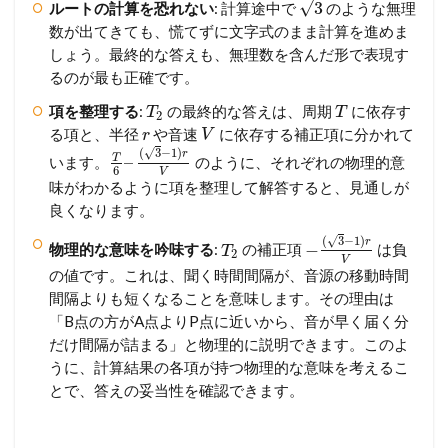
√
3
ルートの計算を恐れない
: 計算途中で
のような無理
数が出てきても、慌てずに文字式のまま計算を進めま
しょう。最終的な答えも、無理数を含んだ形で表現す
るのが最も正確です。
項を整理する
:
の最終的な答えは、周期
に依存す
T
T
2
る項と、半径
や音速
に依存する補正項に分かれて
r
V
√
(
3
−
1
)
r
T
–
います。
のように、それぞれの物理的意
6
V
味がわかるように項を整理して解答すると、見通しが
良くなります。
√
(
3
−
1
)
r
−
物理的な意味を吟味する
:
の補正項
は負
T
2
V
の値です。これは、聞く時間間隔が、音源の移動時間
間隔よりも短くなることを意味します。その理由は
「B点の方がA点よりP点に近いから、音が早く届く分
だけ間隔が詰まる」と物理的に説明できます。このよ
うに、計算結果の各項が持つ物理的な意味を考えるこ
とで、答えの妥当性を確認できます。