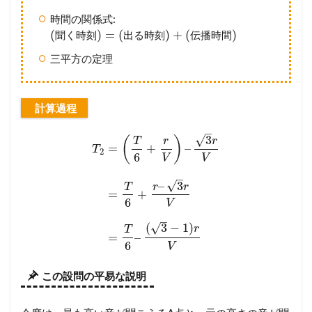
時間の関係式:
(
)
=
(
)
+
(
)
聞
く
時
刻
出
る
時
刻
伝
播
時
間
三平方の定理
計算過程
–
√
3
(
)
T
r
r
=
+
–
T
2
6
V
V
–
√
–
3
T
r
r
=
+
6
V
–
√
(
3
−
1
)
r
T
=
–
6
V
この設問の平易な説明