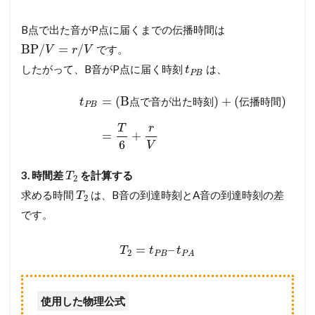
B点で出た音がP点に届くまでの伝播時間は
BP
/
=
/
です。
V
r
V
したがって、B音がP点に届く時刻
は、
t
P
B
=
(
B
)
+
(
)
点
で
音
が
出
た
時
刻
伝
播
時
間
t
P
B
T
r
=
+
6
V
3. 時間差
を計算する
T
2
求める時間
は、B音の到達時刻とA音の到達時刻の差
T
2
です。
=
–
T
t
t
2
P
B
P
A
使用した物理公式