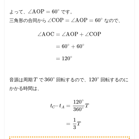
∘
∠
AOP
=
60
よって、
です。
∘
∠
COP
=
∠
AOP
=
60
三角形の合同から
なので、
∠
AOC
=
∠
AOP
+
∠
COP
∘
∘
=
60
+
60
∘
=
120
∘
∘
360
120
音源は周期
で
回転するので、
回転するのに
T
かかる時間は、
∘
120
–
=
t
t
T
C
A
∘
360
1
=
T
3