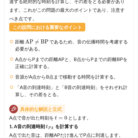
達する絶対的な時刻を計算し、その差をとる必要があり
ます。これがこの問題の最大のポイントであり、注意す
べき点です。
この設問における重要なポイント
AP
≠
BP
距離
であるため、音の伝播時間を考慮する
必要がある。
A点からPまでの距離APと、B点からPまでの距離BPを
正確に計算する。
音源がA点からB点まで移動する時間を計算する。
「A音の到達時刻」と「B音の到達時刻」をそれぞれ計
算し、その差をとる。
具体的な解説と立式
=
0
A点で音が出た時刻を
とします。
t
1. A音の到達時刻
を計算する
t
P
A
A点で出た音は、距離APだけ進んでP点に到達します。