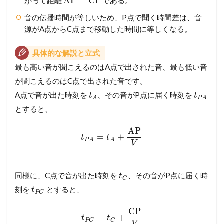
AP
=
CP
がって距離
である。
音の伝播時間が等しいため、P点で聞く時間差は、音
源がA点からC点まで移動した時間に等しくなる。
具体的な解説と立式
最も高い音が聞こえるのはA点で出された音、最も低い音
が聞こえるのはC点で出された音です。
A点で音が出た時刻を
、その音がP点に届く時刻を
t
t
A
P
A
とすると、
AP
=
+
t
t
P
A
A
V
同様に、C点で音が出た時刻を
、その音がP点に届く時
t
C
刻を
とすると、
t
P
C
CP
=
+
t
t
P
C
C