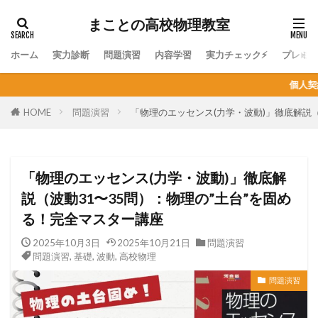
まことの高校物理教室
ホーム
実力診断
問題演習
内容学習
実力チェック⚡
プレミ
個人契約オンライン家庭教師の生徒
HOME
問題演習
「物理のエッセンス(力学・波動)」徹底解説（
「物理のエッセンス(力学・波動)」徹底解
説（波動31〜35問）：物理の”土台”を固め
る！完全マスター講座
2025年10月3日
2025年10月21日
問題演習
問題演習
,
基礎
,
波動
,
高校物理
問題演習