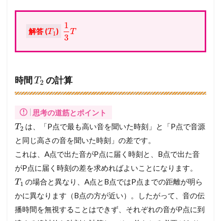
1
解答 (
)
T
T
1
3
時間
の計算
T
2
思考の道筋とポイント
は、「P点で最も高い音を聞いた時刻」と「P点で音源
T
2
と同じ高さの音を聞いた時刻」の差です。
これは、A点で出た音がP点に届く時刻と、B点で出た音
がP点に届く時刻の差を求めればよいことになります。
の場合と異なり、A点とB点ではP点までの距離が明ら
T
1
かに異なります（B点の方が近い）。したがって、音の伝
播時間を無視することはできず、それぞれの音がP点に到