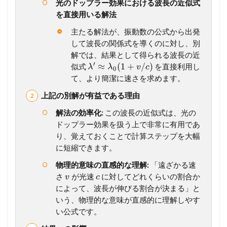
光のドップラー効果における波長の近似式
を直接用いる解法
主たる解法が、振動数の公式から出発
して波長の関係式を導くのに対し、別
解では、結果として得られる波長の近
′
≈
(
1
+
/
)
似式
を直接利用し
λ
λ
v
c
0
て、より簡潔に速さを求めます。
上記の別解が有益である理由
解法の効率化:
この波長の近似式は、光の
ドップラー効果を扱う上で非常に有用であ
り、覚えておくことで計算ステップを大幅
に短縮できます。
物理的意味の直感的な理解:
「遠ざかる速
さ
が光速
に対してどれくらいの割合か
v
c
によって、波長が伸びる割合が決まる」と
いう、物理的な意味が直感的に理解しやす
い公式です。