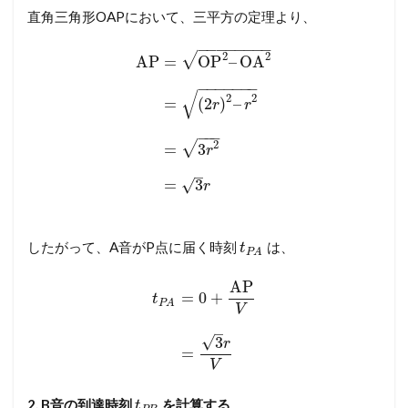
直角三角形OAPにおいて、三平方の定理より、
−
−
−
−
−
−
−
−
2
2
√
AP
=
OP
–
OA
−
−
−
−
−
−
−
√
2
2
=
(
2
)
–
r
r
−
−
−
2
√
=
3
r
–
=
3
√
r
したがって、A音がP点に届く時刻
は、
t
P
A
AP
=
0
+
t
P
A
V
–
√
3
r
=
V
2. B音の到達時刻
を計算する
t