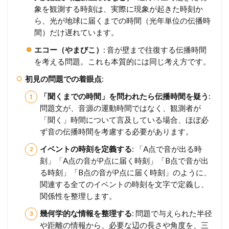
象を観測する時刻は、実際に現象が起きた時刻か
ら、光が地球に届くまでの時間（光年単位の伝播時
間）だけ遅れています。
エコー（やまびこ）
: 音が壁まで往復する伝播時間
を考える問題。これも本質的には同じ考え方です。
初見の問題での着眼点
:
「聞くまでの時間」を問われたら伝播時間を疑う
:
問題文が、音源の運動時間ではなく、観測者が
「聞く」時間について言及している場合、ほぼ必
ず音の伝播時間を考慮する必要があります。
イベントの時刻を定義する
: 「A点で音が出る時
刻」「A点の音がP点に届く時刻」「B点で音が出
る時刻」「B点の音がP点に届く時刻」のように、
関連する全てのイベントの時刻を文字で定義し、
関係性を整理します。
幾何学的な情報を整理する
: 問題で与えられた半径
や距離の情報から、必要な辺の長さや角度を、三