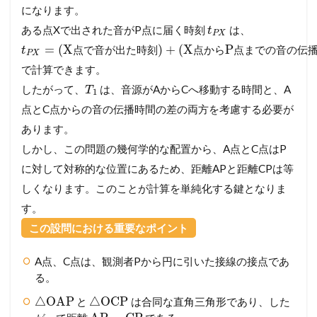
になります。
ある点Xで出された音がP点に届く時刻
は、
t
P
X
=
(
X
)
+
(
X
P
点
で
音
が
出
た
時
刻
点
か
ら
点
ま
で
の
音
の
伝
t
P
X
で計算できます。
したがって、
は、音源がAからCへ移動する時間と、A
T
1
点とC点からの音の伝播時間の差の両方を考慮する必要が
あります。
しかし、この問題の幾何学的な配置から、A点とC点はP
に対して対称的な位置にあるため、距離APと距離CPは等
しくなります。このことが計算を単純化する鍵となりま
す。
この設問における重要なポイント
A点、C点は、観測者Pから円に引いた接線の接点であ
る。
△
OAP
△
OCP
と
は合同な直角三角形であり、した