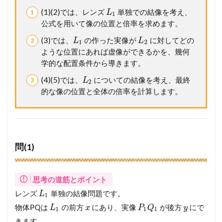
別
(1)(2)では、レンズ
単独での結像を考え、
解
L
1
説
公式を用いて像の位置と倍率を求めます。
】
(3)では、
の作った実像が
に対してどの
考
L
L
1
2
え
ような位置にあれば虚像ができるかを、幾何
方
学的な配置条件から導きます。
か
ら
(4)(5)では、
についての結像を考え、最終
L
2
計
的な像の位置と全体の倍率を計算します。
算
プ
ロ
セ
ス
ま
問(1)
で
徹
底
思考の道筋とポイント
ガ
イ
レンズ
単独の結像問題です。
L
1
ド
物体PQは
の前方
にあり、実像
が後方
にで
L
x
P
Q
y
1
1
1
3
きます。