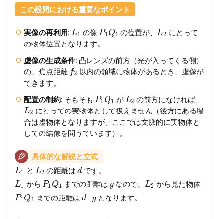
この設問における重要なポイント
実像の再利用
:
の像
の位置が、
にとって
L
P
Q
L
1
1
1
2
の物体位置となります。
虚像の生成条件
: 凸レンズの前方（光が入ってくる側）
の、焦点距離
以内の領域に物体があるとき、虚像が
f
2
できます。
配置の制約
: そもそも
が
の前方になければ、
P
Q
L
1
1
2
にとっての実物体として扱えません（後方にある場
L
2
合は虚物体となりますが、ここでは文脈的に実物体と
しての結像を問うています）。
具体的な解説と立式
と
の距離は
です。
L
L
d
1
2
から
までの距離は
なので、
から見た物体
L
P
Q
y
L
1
1
1
2
–
までの距離は
となります。
P
Q
d
y
1
1