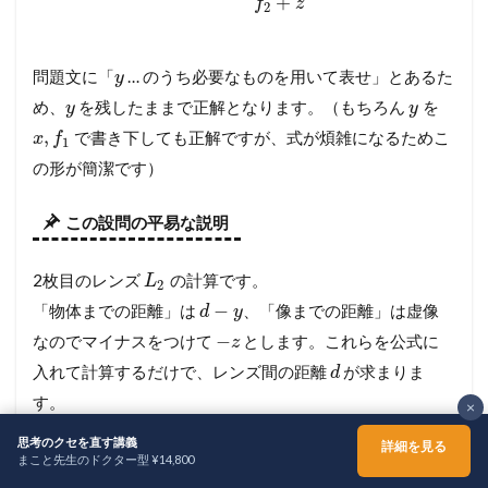
+
f
z
2
問題文に「
… のうち必要なものを用いて表せ」とあるた
y
め、
を残したままで正解となります。（もちろん
を
y
y
,
で書き下しても正解ですが、式が煩雑になるためこ
x
f
1
の形が簡潔です）
この設問の平易な説明
2枚目のレンズ
の計算です。
L
2
−
「物体までの距離」は
、「像までの距離」は虚像
d
y
−
なのでマイナスをつけて
とします。これらを公式に
z
入れて計算するだけで、レンズ間の距離
が求まりま
d
す。
×
式を見ると、
は
（1枚目の像の位置）に正の項を足し
d
y
思考のクセを直す講義
詳細を見る
まこと先生のドクター型 ¥14,800
>
たものになっています。これは
という問(3)の条件
d
y
ホーム
シェア
メニュー
TOPへ