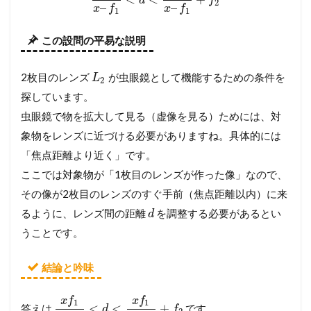
d
f
2
–
–
x
f
x
f
1
1
この設問の平易な説明
2枚目のレンズ
が虫眼鏡として機能するための条件を
L
2
探しています。
虫眼鏡で物を拡大して見る（虚像を見る）ためには、対
象物をレンズに近づける必要がありますね。具体的には
「焦点距離より近く」です。
ここでは対象物が「1枚目のレンズが作った像」なので、
その像が2枚目のレンズのすぐ手前（焦点距離以内）に来
るように、レンズ間の距離
を調整する必要があるとい
d
うことです。
結論と吟味
x
f
x
f
1
1
<
<
+
答えは
です。
d
f