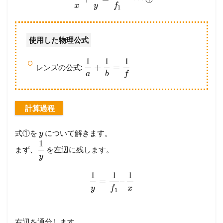
x
y
f
1
使用した物理公式
1
1
1
+
=
レンズの公式:
a
b
f
計算過程
式①を
について解きます。
y
1
まず、
を左辺に残します。
y
1
1
1
=
–
y
f
x
1
右辺を通分します。