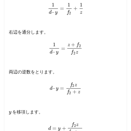
1
1
1
=
+
–
d
y
f
z
2
右辺を通分します。
+
1
z
f
2
=
–
d
y
f
z
2
両辺の逆数をとります。
f
z
2
–
=
d
y
+
f
z
2
を移項します。
y
f
z
2
=
+
d
y