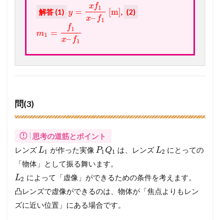
x
f
1
=
[
m
]
解答 (1)
,
(2)
y
–
x
f
1
f
1
=
m
1
–
x
f
1
問(3)
思考の道筋とポイント
レンズ
が作った実像
は、レンズ
にとっての
L
P
Q
L
1
1
1
2
「物体」として振る舞います。
によって「虚像」ができるための条件を考えます。
L
2
凸レンズで虚像ができるのは、物体が「焦点よりもレン
ズに近い位置」にある場合です。