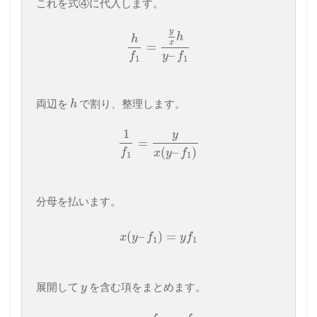
これを式④に代入します。
y
h
h
x
=
–
f
y
f
1
1
両辺を
で割り、整理します。
h
1
y
=
(
–
)
f
x
y
f
1
1
分母を払います。
(
–
)
=
x
y
f
y
f
1
1
展開して
を含む項をまとめます。
y