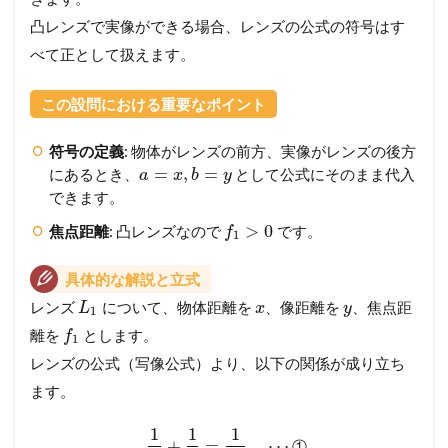
メ
凸レンズで実像ができる場合、レンズの公式の符号はす
ン
バ
べて正として扱えます。
ー
シ
この設問における重要なポイント
ッ
プ
が
符号の定義
: 物体がレンズの前方、実像がレンズの後方
必
=
,
=
にあるとき、
として公式にそのまま代入
a
x
b
y
要
できます。
で
す
>
0
焦点距離
: 凸レンズなので
です。
f
1
具体的な解説と立式
レンズ
について、物体距離を
、像距離を
、焦点距
L
x
y
1
離を
とします。
f
1
レンズの公式（写像公式）より、以下の関係が成り立ち
ます。
1
1
1
+
=
⋯
①