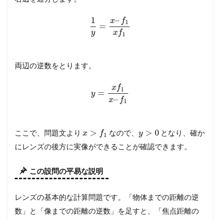
–
1
x
f
1
=
y
x
f
1
両辺の逆数をとります。
x
f
1
=
y
–
x
f
1
>
>
0
ここで、問題文より
なので、
となり、確か
x
f
y
1
にレンズの後方に実像ができることが確認できます。
この設問の平易な説明
レンズの基本的な計算問題です。「物体までの距離の逆
数」と「像までの距離の逆数」を足すと、「焦点距離の