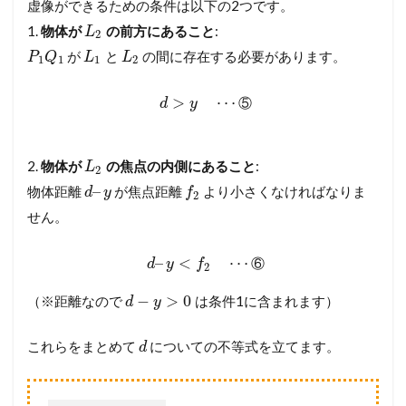
虚像ができるための条件は以下の2つです。
1.
物体が
の前方にあること
:
L
2
が
と
の間に存在する必要があります。
P
Q
L
L
1
1
1
2
>
⋯
⑤
d
y
2.
物体が
の焦点の内側にあること
:
L
2
–
物体距離
が焦点距離
より小さくなければなりま
d
y
f
2
せん。
–
<
⋯
⑥
d
y
f
2
−
>
0
（※距離なので
は条件1に含まれます）
d
y
これらをまとめて
についての不等式を立てます。
d