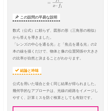
1
=
–
x
f
1
この設問の平易な説明
数式（公式）に頼らず、図形の形（三角形の相似）
から答えを導きました。
「レンズの中心を通る光」と「焦点を通る光」の2
本の線を描くだけで、物体と像の位置関係や大きさ
の比率が自然と決まることがわかります。
結論と吟味
公式を用いた場合と全く同じ結果が得られました。
幾何学的なアプローチは、光線の経路をイメージし
やすく、計算ミスを防ぐ検算としても有効です。