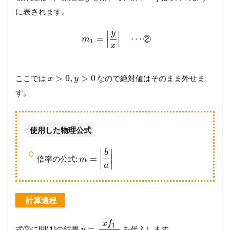
に表されます。
y
∣
∣
=
⋯
②
m
1
∣
∣
x
>
0
,
>
0
ここでは
なので絶対値はそのまま外せま
x
y
す。
使用した物理公式
∣
∣
b
=
∣
∣
倍率の公式:
m
∣
∣
a
計算過程
x
f
1
=
式②に問(1)の結果
を代入します。
y