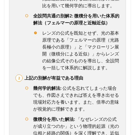
え
比を用いて幾何学的に導出します。
方
全設問共通の別解2: 微積分を用いた体系的
か
ら
解法（フェルマーの原理と近軸近似）
計
レンズの公式を既知とせず、光の基本
算
プ
原理である「フェルマーの原理（光路
ロ
長極小の原理）」と「マクローリン展
セ
開（微積分による近似）」からレンズ
ス
の結像公式そのものを導出し、全設問
ま
で
を一括して体系的に解説します。
徹
上記の別解が有益である理由
底
ガ
幾何学的解法:
公式を忘れてしまった場合
イ
でも、作図さえできれば答えを導き出せる
ド
現場対応力を養います。また、倍率の意味
1.2
が視覚的に理解できます。
【
総
微積分を用いた解法:
「なぜレンズの公式
ま
が成り立つのか」という物理的起源（光の
と
位相と経路の関係）を深く理解でき、近似
め