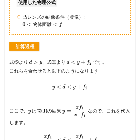
使用した物理公式
凸レンズの結像条件（虚像）:
0
<
<
物
体
距
離
f
計算過程
>
<
+
式⑤より
、式⑥より
です。
d
y
d
y
f
2
これらを合わせると以下のようになります。
<
<
+
y
d
y
f
2
x
f
1
=
ここで、
は問(1)の結果
なので、これを代入
y
y
–
x
f
1
します。
x
f
x
f
1
1
<
<
+