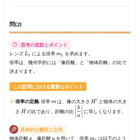
問(2)
思考の道筋とポイント
レンズ
による倍率
を求めます。
L
m
1
1
倍率は、幾何学的には「像距離」と「物体距離」の比で
決まります。
この設問における重要なポイント
′
倍率の定義
: 倍率
は、像の大きさ
と物体の大き
m
H
∣
∣
b
∣
∣
さ
の比であり、距離の比
に等しくなります。
H
∣
∣
a
具体的な解説と立式
物体距離
、像距離
を用いて、倍率
は以下のよう
x
y
m
1