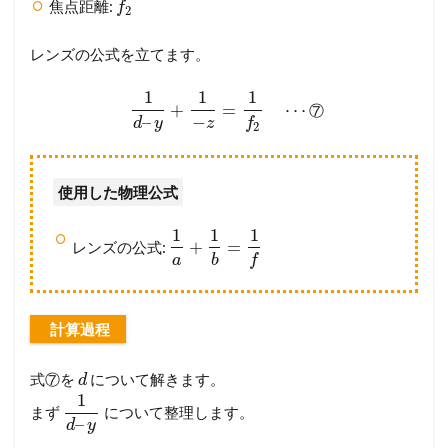
焦点距離:
f
2
レンズの公式を立てます。
1
1
1
+
=
⋯
⑦
–
−
d
y
z
f
2
使用した物理公式
1
1
1
+
=
レンズの公式:
a
b
f
計算過程
式⑦を
について解きます。
d
1
まず
について整理します。
–
d
y