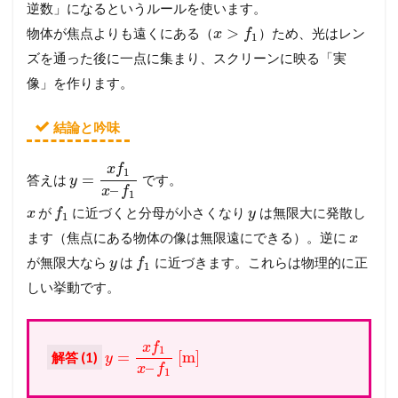
逆数」になるというルールを使います。
>
物体が焦点よりも遠くにある（
）ため、光はレン
x
f
1
ズを通った後に一点に集まり、スクリーンに映る「実
像」を作ります。
結論と吟味
x
f
1
=
答えは
です。
y
–
x
f
1
が
に近づくと分母が小さくなり
は無限大に発散し
x
f
y
1
ます（焦点にある物体の像は無限遠にできる）。逆に
x
が無限大なら
は
に近づきます。これらは物理的に正
y
f
1
しい挙動です。
x
f
1
=
[
m
]
解答 (1)
y
–
x
f
1