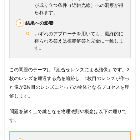
が成り立つ条件（近軸光線）への洞察が得
】
こ
られます。
の
結果への影響
一
問
いずれのアプローチを用いても、最終的に
を
得られる答えは模範解答と完全に一致しま
未
来
す。
の
得
点
この問題のテーマは「組合せレンズによる結像」です。2
力
へ
枚のレンズを通過する光を追跡し、1枚目のレンズが作っ
！
た像が2枚目のレンズにとっての物体となるプロセスを理
完
全
解します。
マ
ス
問題を解く上で鍵となる物理法則や概念は以下の通りで
タ
ー
す。
講
座