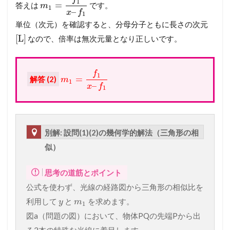
1
=
答えは
です。
m
1
–
x
f
1
単位（次元）を確認すると、分母分子ともに長さの次元
[
L
]
なので、倍率は無次元量となり正しいです。
f
1
=
解答 (2)
m
1
–
x
f
1
別解: 設問(1)(2)の幾何学的解法（三角形の相
似）
思考の道筋とポイント
公式を使わず、光線の経路図から三角形の相似比を
利用して
と
を求めます。
y
m
1
図a（問題の図）において、物体PQの先端Pから出