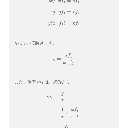
–
=
x
y
x
f
y
f
1
1
–
=
x
y
y
f
x
f
1
1
(
–
)
=
y
x
f
x
f
1
1
について解きます。
y
x
f
1
=
y
–
x
f
1
また、倍率
は、式③より
m
1
y
=
m
1
x
1
x
f
1
=
⋅
–
x
x
f
1
f