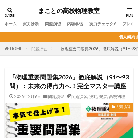
まことの高校物理教室
ホーム
実力診断
問題演習
内容学習
実力チェック⚡
プレミ
個人契約オンライン家庭教師の生徒募集
HOME
問題演習
「物理重要問題集2026」徹底解説（91〜
「物理重要問題集2026」徹底解説（91〜93
問）：未来の得点力へ！完全マスター講座
2026年2月9日
問題演習
問題演習
,
波動
,
発展
,
高校物理
問題演習