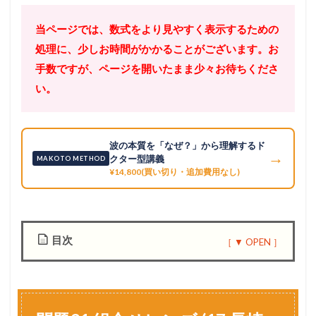
当ページでは、数式をより見やすく表示するための
処理に、少しお時間がかかることがございます。お
手数ですが、ページを開いたまま少々お待ちくださ
い。
波の本質を「なぜ？」から理解するド
→
クター型講義
MAKOTO METHOD
¥14,800(買い切り・追加費用なし)
目次
1
問
題
9