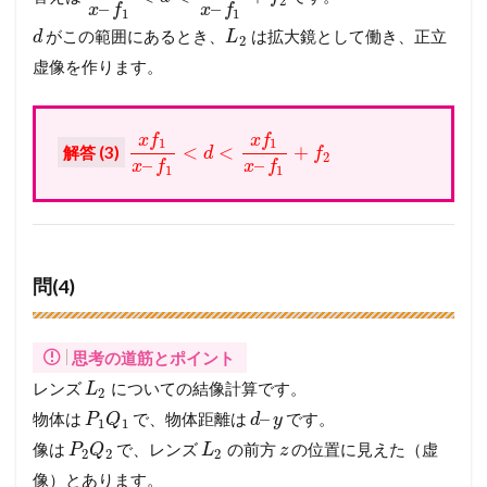
2
–
–
x
f
x
f
1
1
がこの範囲にあるとき、
は拡大鏡として働き、正立
d
L
2
虚像を作ります。
x
f
x
f
1
1
<
<
+
解答 (3)
d
f
2
–
–
x
f
x
f
1
1
問(4)
思考の道筋とポイント
レンズ
についての結像計算です。
L
2
–
物体は
で、物体距離は
です。
P
Q
d
y
1
1
像は
で、レンズ
の前方
の位置に見えた（虚
P
Q
L
z
2
2
2
像）とあります。