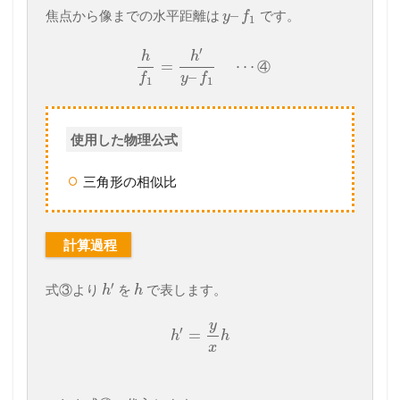
–
焦点から像までの水平距離は
です。
y
f
1
′
h
h
=
⋯
④
–
f
y
f
1
1
使用した物理公式
三角形の相似比
計算過程
′
式③より
を
で表します。
h
h
y
′
=
h
h
x