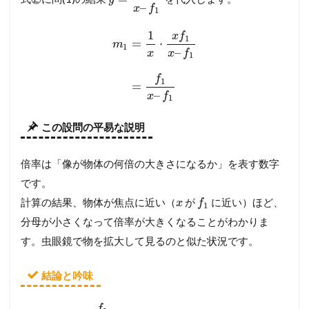
–
x
f
1
1
x
f
1
=
⋅
m
1
–
x
x
f
1
f
1
=
–
x
f
1
この設問の平易な説明
倍率は「像が物体の何倍の大きさになるか」を表す数字
です。
計算の結果、物体が焦点に近い（
が
に近い）ほど、
x
f
1
分母が小さくなって倍率が大きくなることがわかりま
す。虫眼鏡で物を拡大して見るのと似た状況です。
結論と吟味
f