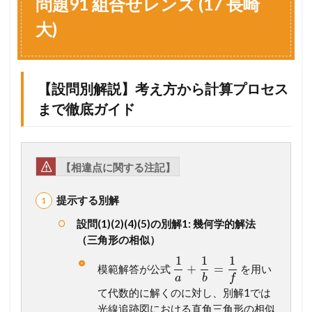
問題91 組合せレンズ (17 長崎
1
組
大)
合
せ
レ
ン
【設問別解説】考え方から計算プロセス
ズ
(
まで徹底ガイド
1
7
長
崎
【相違点に関する注記】
大
)
提示する別解
1.1
【
設問(1)(2)(4)(5)の別解1: 幾何学的解法
設
（三角形の相似）
問
別
1
1
1
+
=
模範解答が公式
を用い
解
a
b
f
説
て代数的に解くのに対し、別解1では
】
光線追跡図における直角三角形の相似
考