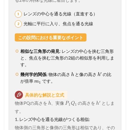
る2本の特殊な光線に着目します。
レンズの中心を通る光線（直進する）
光軸に平行に入り、焦点を通る光線
この設問における重要なポイント
相似な三角形の発見
: レンズの中心を挟む三角形
と、焦点を挟む三角形の2組の相似形を利用しま
す。
′
幾何学的関係
: 物体の高さ
と像の高さ
の比
h
h
が倍率
です。
m
1
具体的な解説と立式
′
物体PQの高さを
、実像
の高さを
としま
h
P
Q
h
1
1
す。
1. レンズ中心を通る光線がつくる相似:
物体側の三角形と像側の三角形は相似であり、その