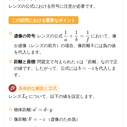
レンズの公式における符号に注意が必要です。
この設問における重要なポイント
1
1
1
+
=
虚像の符号
: レンズの公式
において、像
a
b
f
が虚像（レンズの前方）の場合、像距離
には負の値
b
を代入します。
距離と座標
: 問題文で与えられた
は「距離」なので正
z
=
−
の値です。したがって、公式には
を代入しま
b
z
す。
具体的な解説と立式
レンズ
について、以下の値を設定します。
L
2
′
=
–
物体距離:
a
d
y
′
=
−
像距離:
（虚像のため負）
b
z