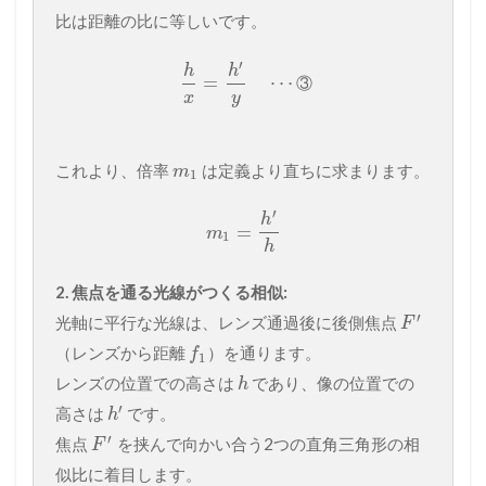
比は距離の比に等しいです。
′
h
h
=
⋯
③
x
y
これより、倍率
は定義より直ちに求まります。
m
1
′
h
=
m
1
h
2. 焦点を通る光線がつくる相似:
′
光軸に平行な光線は、レンズ通過後に後側焦点
F
（レンズから距離
）を通ります。
f
1
レンズの位置での高さは
であり、像の位置での
h
′
高さは
です。
h
′
焦点
を挟んで向かい合う2つの直角三角形の相
F
似比に着目します。