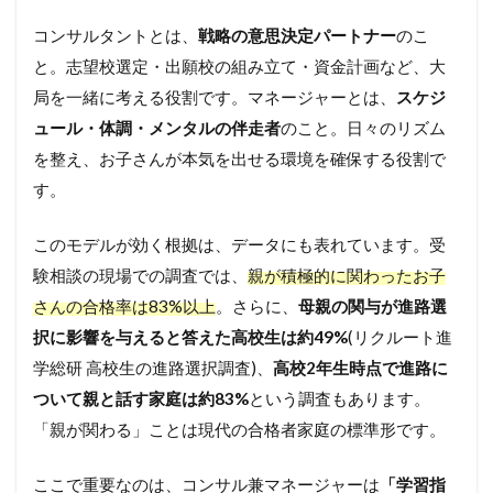
コンサルタントとは、
戦略の意思決定パートナー
のこ
と。志望校選定・出願校の組み立て・資金計画など、大
局を一緒に考える役割です。マネージャーとは、
スケジ
ュール・体調・メンタルの伴走者
のこと。日々のリズム
を整え、お子さんが本気を出せる環境を確保する役割で
す。
このモデルが効く根拠は、データにも表れています。受
験相談の現場での調査では、
親が積極的に関わったお子
さんの合格率は83%以上
。さらに、
母親の関与が進路選
択に影響を与えると答えた高校生は約49%
(リクルート進
学総研 高校生の進路選択調査)、
高校2年生時点で進路に
ついて親と話す家庭は約83%
という調査もあります。
「親が関わる」ことは現代の合格者家庭の標準形です。
ここで重要なのは、コンサル兼マネージャーは
「学習指