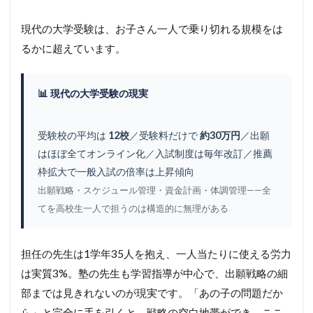
現代の大学受験は、お子さん一人で乗り切れる規模をは
るかに超えています。
📊 現代の大学受験の現実
受験校の平均は
12校
／受験料だけで
約30万円
／出願
はほぼ全てオンライン化／入試制度は毎年改訂／推薦
枠拡大で一般入試の倍率は上昇傾向
出願戦略・スケジュール管理・資金計画・体調管理——全
てを高校生一人で担うのは構造的に無理がある
担任の先生は1学年35人を抱え、一人当たりに使える労力
は実質3%。塾の先生も学習指導が中心で、出願戦略の細
部までは見きれないのが現実です。「あの子の問題だか
ら」と完全に手を引くと、戦略の空白地帯ができ、ここ