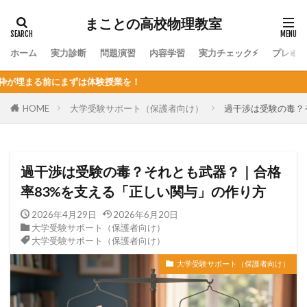
まことの高校物理教室
ホーム
実力診断
問題演習
内容学習
実力チェック⚡
プレミ
業を！
HOME
大学受験サポート（保護者向け）
過干渉は受験の毒？
過干渉は受験の毒？それとも武器？｜合格
率83%を支える「正しい関与」の作り方
2026年4月29日
2026年6月20日
大学受験サポート（保護者向け）
大学受験サポート（保護者向け）
大学受験サポート（保護者向け）