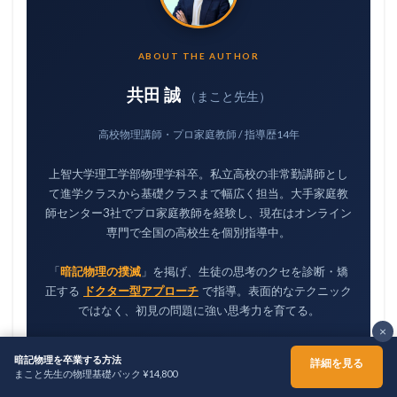
ABOUT THE AUTHOR
共田 誠
（まこと先生）
高校物理講師・プロ家庭教師 / 指導歴14年
上智大学理工学部物理学科卒。私立高校の非常勤講師とし
て進学クラスから基礎クラスまで幅広く担当。大手家庭教
師センター3社でプロ家庭教師を経験し、現在はオンライン
専門で全国の高校生を個別指導中。
「
暗記物理の撲滅
」を掲げ、生徒の思考のクセを診断・矯
正する
ドクター型アプローチ
で指導。表面的なテクニック
ではなく、初見の問題に強い思考力を育てる。
×
暗記物理を卒業する方法
詳細を見る
まこと先生の物理基礎パック ¥14,800
800
11,200
+
ホーム
シェア
メニュー
TOPへ