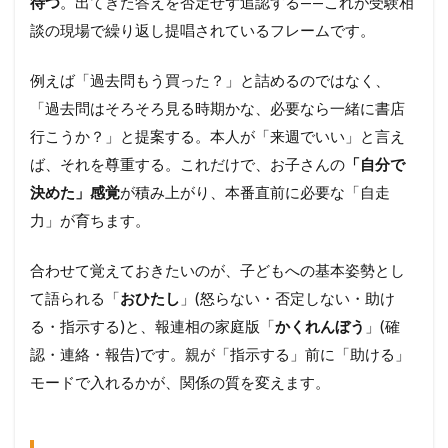
待つ
。出てきた答えを否定せず追認する——これが受験相
談の現場で繰り返し提唱されているフレームです。
例えば「過去問もう買った？」と詰めるのではなく、
「過去問はそろそろ見る時期かな、必要なら一緒に書店
行こうか？」と提案する。本人が「来週でいい」と言え
ば、それを尊重する。これだけで、お子さんの
「自分で
決めた」感覚
が積み上がり、本番直前に必要な「自走
力」が育ちます。
合わせて覚えておきたいのが、子どもへの基本姿勢とし
て語られる「
おひたし
」(怒らない・否定しない・助け
る・指示する)と、報連相の家庭版「
かくれんぼう
」(確
認・連絡・報告)です。親が「指示する」前に「助ける」
モードで入れるかが、関係の質を変えます。