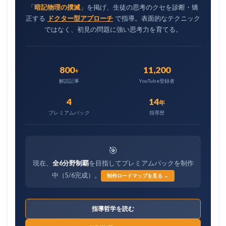
「
暗記物理の撲滅
」を掲げ、生徒の思考のクセを診断・矯
正する
ドクター型アプローチ
で指導。表面的なテクニック
ではなく、初見の問題に強い思考力を育てる。
800
11,200
+
解説記事
YouTube登録者
4
14
年
プレミアムパック
指導歴
🎯
現在、
全6分野制覇
を目指してプレミアムパックを制作
中（5/6完成）。
制作ロードマップを見る →
指導哲学を読む