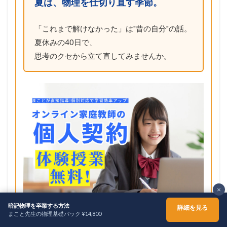
夏は、物理を仕切り直す季節。
「これまで解けなかった」は"昔の自分"の話。
夏休みの40日で、
思考のクセから立て直してみませんか。
×
暗記物理を卒業する方法
詳細を見る
まこと先生の物理基礎パック ¥14,800
ホーム
シェア
メニュー
TOPへ