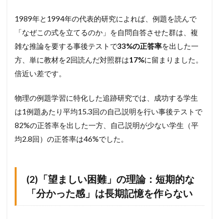
1989年と1994年の代表的研究によれば、例題を読んで
「なぜこの式を立てるのか」を自問自答させた群は、複
雑な推論を要する事後テストで
33%の正答率
を出した一
方、単に教材を2回読んだ対照群は
17%
に留まりました。
倍近い差です。
物理の例題学習に特化した追跡研究では、成功する学生
は1例題あたり平均15.3回の自己説明を行い事後テストで
82%の正答率を出した一方、自己説明が少ない学生（平
均2.8回）の正答率は46%でした。
(2)「望ましい困難」の理論：短期的な
「分かった感」は長期記憶を作らない