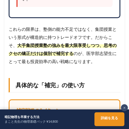
これらの限界は、塾側の能力不足ではなく、集団授業と
いう形式が構造的に持つトレードオフです。だからこ
そ、
大手集団授業塾の強みを最大限享受しつつ、思考の
クセの矯正だけは個別で補完する
のが、医学部志望生に
とって最も投資効率の高い戦略になります。
具体的な「補完」の使い方
×
補完戦略の3パターン
暗記物理を卒業する方法
詳細を見る
分野ピンポイント型
：電磁気だけ、熱力学
まこと先生の物理基礎パック ¥14,800
ホーム
シェア
メニュー
TOPへ
だけ、など特定の苦手分野を集中矯正