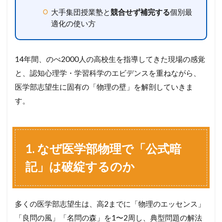
大手集団授業塾と
競合せず補完する
個別最
適化の使い方
14年間、のべ2000人の高校生を指導してきた現場の感覚
と、認知心理学・学習科学のエビデンスを重ねながら、
医学部志望生に固有の「物理の壁」を解剖していきま
す。
1. なぜ医学部物理で「公式暗
記」は破綻するのか
多くの医学部志望生は、高2までに「物理のエッセンス」
「良問の風」「名問の森」を1〜2周し、典型問題の解法