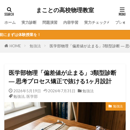
まことの高校物理教室
ホーム
実力診断
問題演習
内容学習
実力チェック⚡
プレミ
HOME
勉強法
医学部物理「偏差値が止まる」3類型診断 ― 
医学部物理「偏差値が止まる」3類型診断
― 思考プロセス矯正で抜ける1ヶ月設計
2026年5月19日
2026年7月31日
勉強法
勉強法
,
医学部
勉強法