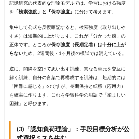
記憶研究の代表的な理論モデルでは、学習における強度
を
「検索強度」と「保存強度」
に分けて考えます。
集中して公式を反復暗記すると、検索強度（取り出しや
すさ）は短期的に上がります。これが「分かった感」の
正体です。ところが
保存強度（長期定着）は十分に上が
らない
ため、2週間後・1ヶ月後の模試では消えている。
逆に、間隔を空けて思い出す訓練、異なる単元を交互に
解く訓練、自分の言葉で再構成する訓練は、短期的には
「困難に感じる」のですが、長期保持と転移（応用力）
を確実に作ります。これを学習科学の用語で「望ましい
困難」と呼びます。
(3)「認知負荷理論」：手段目標分析が公
式選択ミスを生む