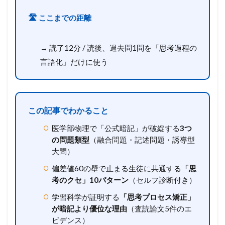
🛣️ ここまでの距離
→ 読了12分 / 読後、過去問1問を「思考過程の
言語化」だけに使う
この記事でわかること
医学部物理で「公式暗記」が破綻する
3つ
の問題類型
（融合問題・記述問題・誘導型
大問）
偏差値60の壁で止まる生徒に共通する
「思
考のクセ」10パターン
（セルフ診断付き）
学習科学が証明する
「思考プロセス矯正」
が暗記より優位な理由
（査読論文5件のエ
ビデンス）