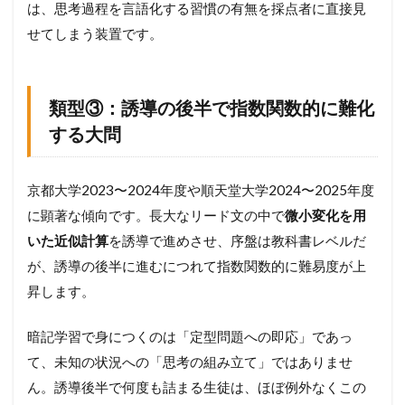
は、思考過程を言語化する習慣の有無を採点者に直接見
せてしまう装置です。
類型③：誘導の後半で指数関数的に難化
する大問
京都大学2023〜2024年度や順天堂大学2024〜2025年度
に顕著な傾向です。長大なリード文の中で
微小変化を用
いた近似計算
を誘導で進めさせ、序盤は教科書レベルだ
が、誘導の後半に進むにつれて指数関数的に難易度が上
昇します。
暗記学習で身につくのは「定型問題への即応」であっ
て、未知の状況への「思考の組み立て」ではありませ
ん。誘導後半で何度も詰まる生徒は、ほぼ例外なくこの