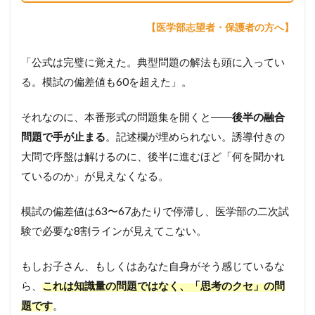
【医学部志望者・保護者の方へ】
「公式は完璧に覚えた。典型問題の解法も頭に入ってい
る。模試の偏差値も60を超えた」。
それなのに、本番形式の問題集を開くと――
後半の融合
問題で手が止まる
。記述欄が埋められない。誘導付きの
大問で序盤は解けるのに、後半に進むほど「何を聞かれ
ているのか」が見えなくなる。
模試の偏差値は63〜67あたりで停滞し、医学部の二次試
験で必要な8割ラインが見えてこない。
もしお子さん、もしくはあなた自身がそう感じているな
ら、
これは知識量の問題ではなく、「思考のクセ」の問
題です
。