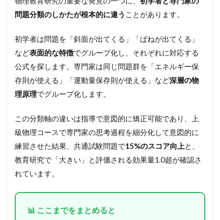
物理教育研究の重要な発見の一つに、
初学者と専門家の
問題分類のしかたが根本的に違う
ことがあります。
初学者は問題を「斜面が出てくる」「ばねが出てくる」
など
表面的な特徴
でグループ化し、それぞれに対応する
公式を探します。専門家は同じ問題群を「エネルギー保
存則が使える」「運動量保存則が使える」など
深層の物
理原理
でグループ化します。
この分類軸の違いは指導で意図的に矯正可能であり、上
級物理コースで専門家の思考過程を細分化して意図的に
練習させた結果、共通試験問題で
15%のスコア向上
と、
教育研究で「大きい」と評価される効果量1.0超が確認さ
れています。
📊 ここまでをまとめると