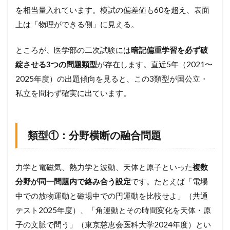
を相当量入れています。模試の偏差値も60を超え、表面
上は「物理ができる側」に見える。
ところが、医学部の二次試験には
暗記偏重学習を必ず破
綻させる3つの問題類型
が存在します。直近5年（2021〜
2025年度）の出題傾向を見ると、この3類型が国公立・
私立を問わず確実に出ています。
類型①：分野横断の融合問題
力学と電磁気、熱力学と波動、天体と原子といった
複数
分野が同一問題内で絡み合う設定
です。たとえば「電場
中での放物運動と磁場中での円運動を比較せよ」（共通
テスト2025年度）、「角運動とその時間変化を天体・原
子の文脈で問う」（東京慈恵会医科大学2024年度）とい