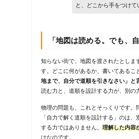
解
と、どこから手をつけて
け
な
い
の
「地図は読める。でも、
か
1.1
「
知らない街で、地図を渡されたとしま
地
す。どこに何があるか、書いてあるこ
図
は
地まで、自分で道順を引きなさい」と
読
読む力と、道順を設計する力が、別の
め
る
物理の問題も、これとそっくりです。
。
で
「自力で解く道順を設計する」のは、
も
する力ではありません。
理解した内容
、
自
けなのです。