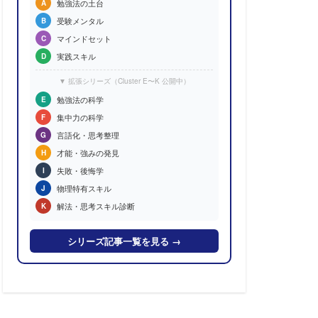
勉強法の土台
A
受験メンタル
B
マインドセット
C
実践スキル
D
▼ 拡張シリーズ（Cluster E〜K 公開中）
勉強法の科学
E
集中力の科学
F
言語化・思考整理
G
才能・強みの発見
H
失敗・後悔学
I
物理特有スキル
J
解法・思考スキル診断
K
シリーズ記事一覧を見る →