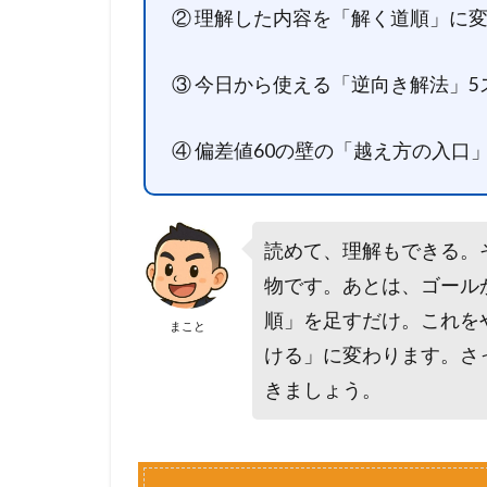
② 理解した内容を「解く道順」に
読
み
終
③ 今日から使える「逆向き解法」
え
る
と
④ 偏差値60の壁の「越え方の入口
、
こ
う
な
読めて、理解もできる。
り
物です。あとは、ゴール
ま
順」を足すだけ。これを
す
まこと
ける」に変わります。さ
2
「
きましょう。
読
め
る