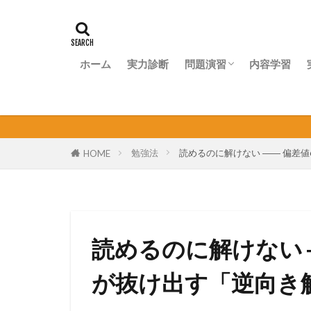
ホーム
実力診断
問題演習
内容学習
問題演習ナビ
個人契
勉強法
読めるのに解けない ―― 偏差
HOME
読めるのに解けない 
が抜け出す「逆向き