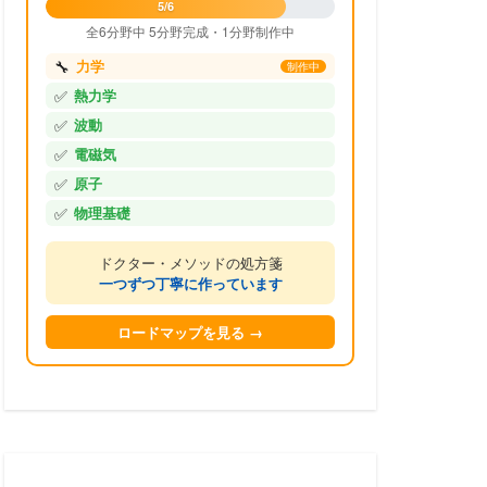
5/6
全6分野中 5分野完成・1分野制作中
🔧
力学
制作中
✅
熱力学
✅
波動
✅
電磁気
✅
原子
✅
物理基礎
ドクター・メソッドの処方箋
一つずつ丁寧に作っています
ロードマップを見る →