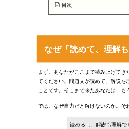
目次
1
な
ぜ
「
読
なぜ「読めて、理解
め
て
、
まず、あなたがここまで積み上げてき
理
解
てください。問題文が読めて、解説を
も
ことです。そこまで来たあなたは、も
で
き
では、なぜ自力だと解けないのか。そ
る
」
の
読めるし、解説も理解で
に