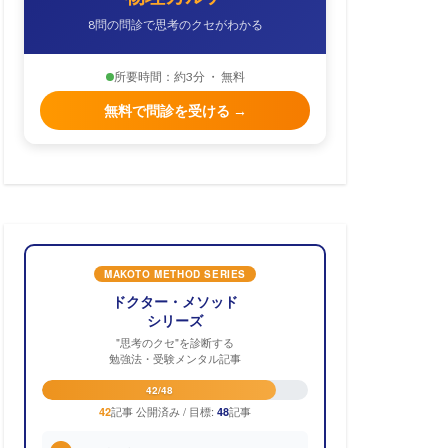
8問の問診で思考のクセがわかる
所要時間：約3分 ・ 無料
無料で問診を受ける →
MAKOTO METHOD SERIES
ドクター・メソッド
シリーズ
"思考のクセ"を診断する
勉強法・受験メンタル記事
42/48
記事 公開済み / 目標:
記事
42
48