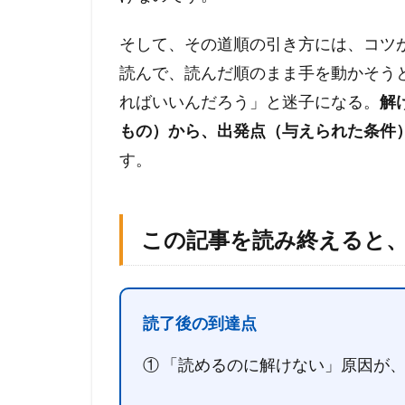
分
で
そして、その道順の引き方には、コツ
は
読んで、読んだ順のまま手を動かそう
道
順
ればいいんだろう」と迷子になる。
解
を
もの）から、出発点（与えられた条件
描
け
す。
な
い
」
この記事を読み終えると
状
態
1.2
こ
読了後の到達点
の
記
① 「読めるのに解けない」原因が
事
を