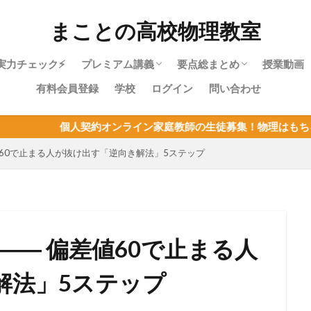
まことの高校物理教室
実力チェック⚡
プレミアム講義
要点総まとめ
授業動画
有料会員登録
学校
ログイン
問い合わせ
物理やり直しガイド｜高校物理を受験に
物理基礎・最短攻略パック紹介
目次：物理基礎
力学・最短攻略パック紹介
目次：力学
熱力学・最短攻略パック紹介
目次：熱力学
波動・最短攻略パック紹介
目次：波動
電磁気・最短攻略パック紹介
目次：電磁気
原子・最短攻略パック紹介
目次：原子
物理基礎まとめ
約オンライン家庭教師の生徒募集！物理はもちろん、他教科の指導
使うあなたへ
値60で止まる人が抜け出す「逆向き解法」5ステップ
―― 偏差値60で止まる人
解法」5ステップ