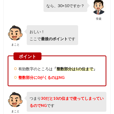
なら、30×10ですか？
生徒
おしい！
ここで
最後のポイント
です
まこと
有効数字のところは
「
整数部分は1の位まで
」
整数部分に0がくるのはNG
つまり
30だと10の位まで使ってしまってい
るのでNG
です
まこと