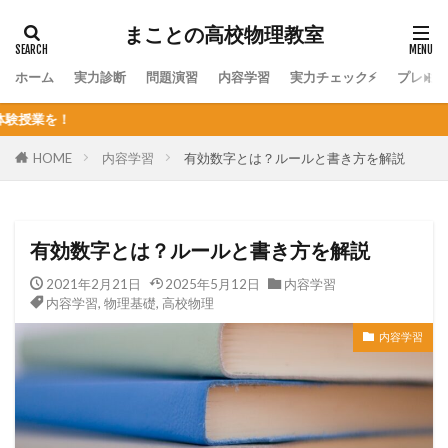
まことの高校物理教室
ホーム
実力診断
問題演習
内容学習
実力チェック⚡
プレミ
個人契約オンラ
HOME
内容学習
有効数字とは？ルールと書き方を解説
有効数字とは？ルールと書き方を解説
2021年2月21日
2025年5月12日
内容学習
内容学習
,
物理基礎
,
高校物理
内容学習