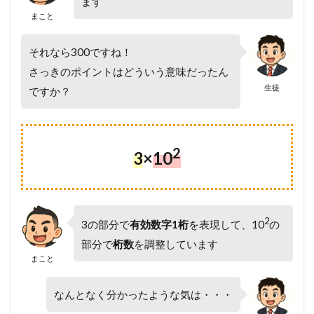
ます
まこと
それなら300ですね！
さっきのポイントはどういう意味だったん
生徒
ですか？
2
3
×
10
2
3の部分で
有効数字1桁
を表現して、10
の
部分で
桁数
を調整しています
まこと
なんとなく分かったような気は・・・