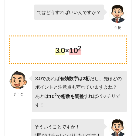
ではどうすればいいんですか？
生徒
2
3.0
×
10
3.0であれば
有効数字は2桁
だし、先ほどの
ポイントと注意点も守れていますよね？
まこと
2
あとは
10
で桁数を調整
すればバッチリで
す！
そういうことですか！
1問だけチャレンジしたいです！