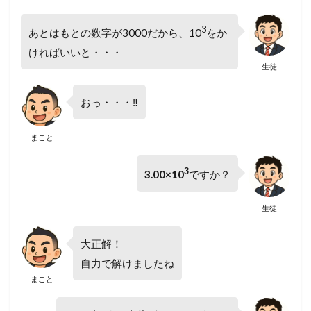
3
あとはもとの数字が3000だから、10
をか
ければいいと・・・
生徒
おっ・・・‼
まこと
3
3.00×10
ですか？
生徒
大正解！
自力で解けましたね
まこと