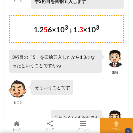
字3桁目を四捨五入
します
3
3
1.2
5
6×10
↓
1.
3
×10
3桁目の「5」を四捨五入したから1.3にな
ったということですかね
生徒
そういうことです
まこと
これならいけそうです
ホーム
シェア
メニュー
TOPへ
×
生徒