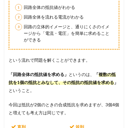
た
回路全体の抵抗値がわかる
も
の
回路全体を流れる電流がわかる
2
回路の立体的イメージと、通りにくさのイメ
イ
ージから「電流・電圧」を簡単に求めること
メ
ができる
ー
ジ
重
視
という流れで問題を解くことができます。
の
合
「回路全体の抵抗値を求める」
というのは、
「
複数の抵
成
抵
抗を1個の抵抗とみなして、その抵抗の抵抗値を求める
」
抗
ということ。
2.1
直
今回は抵抗が2個のときの合成抵抗を求めますが、3個4個
列
の
と増えても考え方は同じです。
合
成
直列
並列
抵