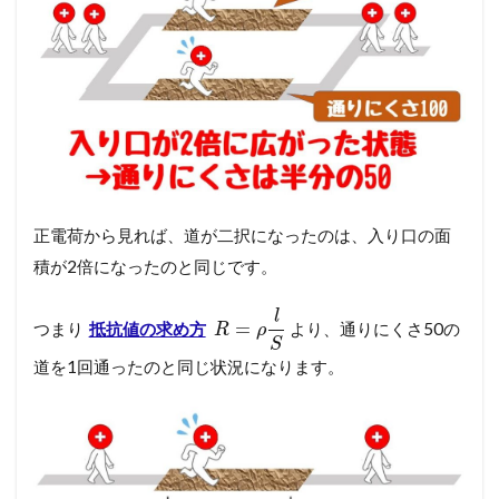
正電荷から見れば、道が二択になったのは、入り口の面
積が2倍になったのと同じです。
l
=
つまり
抵抗値の求め方
より、通りにくさ50の
R
ρ
S
道を1回通ったのと同じ状況になります。