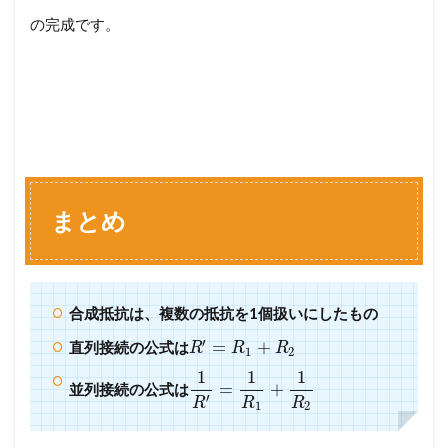
の完成です。
まとめ
合成抵抗は、複数の抵抗を1個扱いにしたもの
′
=
+
直列接続の公式は
R
R
R
1
2
1
1
1
=
+
並列接続の公式は
′
R
R
R
1
2