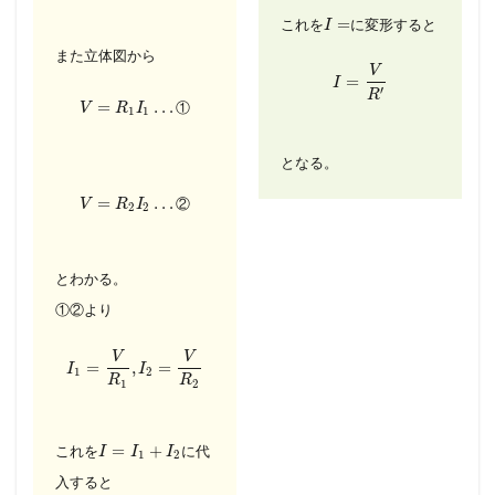
=
これを
に変形すると
I
また立体図から
V
=
I
′
R
=
…
①
V
R
I
1
1
となる。
=
…
②
V
R
I
2
2
とわかる。
①②より
V
V
=
,
=
I
I
1
2
R
R
1
2
=
+
これを
に代
I
I
I
1
2
入すると