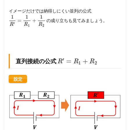
イメージだけでは納得しにくい並列の公式
1
1
1
=
+
の成り立ちも見てみましょう。
′
R
R
R
1
2
′
=
+
直列接続の公式
R
R
R
1
2
設定