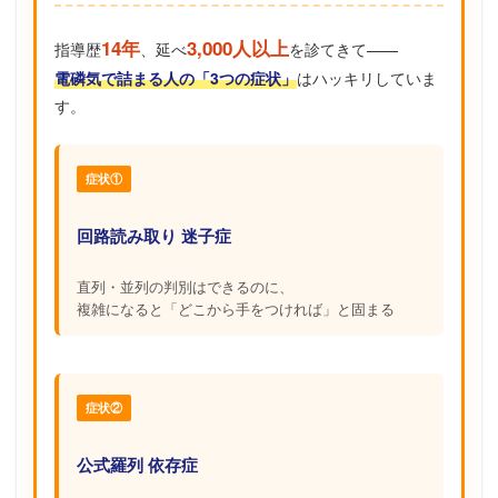
14年
3,000人以上
指導歴
、延べ
を診てきて——
電磷気で詰まる人の「3つの症状」
はハッキリしていま
す。
症状①
回路読み取り 迷子症
直列・並列の判別はできるのに、
複雑になると「どこから手をつければ」と固まる
症状②
公式羅列 依存症