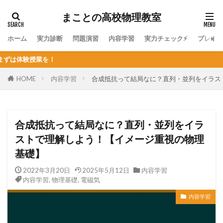
まことの高校物理教室
ホーム
実力診断
問題演習
内容学習
実力チェック⚡
プレミ
個人
HOME
内容学習
合成抵抗って結局なに？直列・並列をイラス
合成抵抗って結局なに？直列・並列をイラ
ストで理解しよう！【イメージ重視の物理
基礎】
2022年3月20日
2025年5月12日
内容学習
内容学習
,
物理基礎
,
電磁気
内容学習