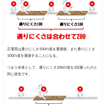
立
体
図
と
公
式
の
成
り
立
ち
正電荷は通りにくさ100の道を通過後、また通りにくさ
4.1
100の道を通過することになる。
直
列
つまり全体として、通りにくさ200の道を1回通ったのと
接
続
同じ状況です。
の
公
式
′
=
+
R
R
R
1
2
4.2
並