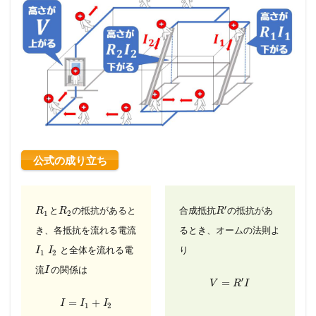
公式の成り立ち
′
と
の抵抗があると
合成抵抗
の抵抗があ
R
R
R
1
2
き、
各抵抗を流れる電流
るとき、
オームの法則よ
と
全体を流れる電
り
I
I
1
2
流
の関係は
I
′
=
V
R
I
=
+
I
I
I
1
2