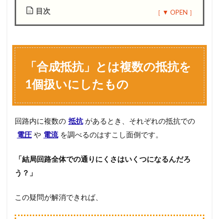
目次
1
「
合
成
「合成抵抗」とは複数の抵抗を
抵
抗
1個扱いにしたもの
」
と
は
複
回路内に複数の
抵抗
があるとき、それぞれの抵抗での
数
電圧
や
電流
を調べるのはすこし面倒です。
の
抵
抗
「結局回路全体での通りにくさはいくつになるんだろ
を
1
う？」
個
扱
この疑問が解消できれば、
い
に
し