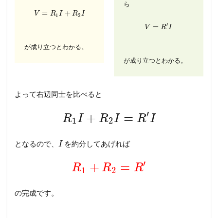
ら
=
+
V
R
I
R
I
1
2
′
=
V
R
I
が成り立つとわかる。
が成り立つとわかる。
よって右辺同士を比べると
′
+
=
R
I
R
I
R
I
1
2
となるので、
を約分してあげれば
I
′
+
=
R
R
R
1
2
の完成です。