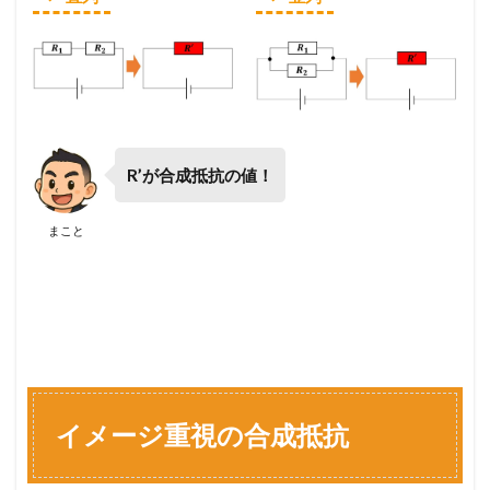
抗
2.2
並
列
の
合
成
R’が合成抵抗の値！
抵
抗
まこと
3
合
成
抵
抗
の
公
式
3.1
イメージ重視の合成抵抗
直
列
接