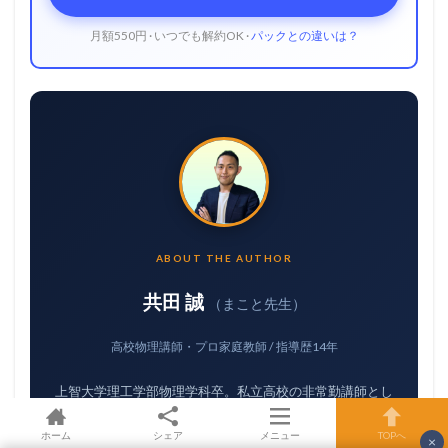
月額550円 · いつでも解約OK ·
パックとの違いは？
ABOUT THE AUTHOR
共田 誠
（まこと先生）
高校物理講師・プロ家庭教師 / 指導歴14年
上智大学理工学部物理学科卒。私立高校の非常勤講師とし
て進学クラスから基礎クラスまで幅広く担当。大手家庭教
師センター3社でプロ家庭教師を経験し、現在はオンライン
ホーム
シェア
メニュー
TOPへ
×