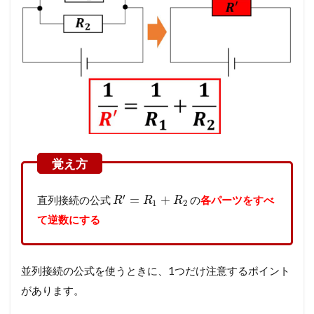
′
=
+
直列接続の公式
の
各パーツをすべ
R
R
R
1
2
て逆数にする
並列接続の公式を使うときに、1つだけ注意するポイント
があります。