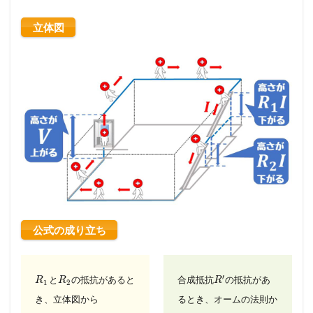
立体図
公式の成り立ち
′
と
の抵抗があると
合成抵抗
の抵抗があ
R
R
R
1
2
き、
立体図から
るとき、
オームの法則か