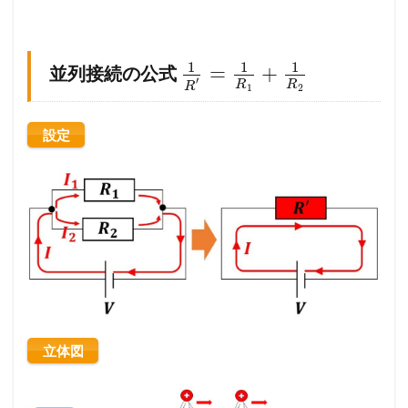
1
1
1
=
+
並列接続の公式
′
R
R
R
1
2
設定
立体図