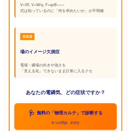
V=IR, V=W/q, F=qvB——
式は知っているのに「何を求めたいか」が不明確
症状③
場のイメージ欠損症
電場・磷場の向きや強さを
「見える化」できないまま計算に入るクセ
あなたの電磷気、どの症状ですか？
🩺
無料の「物理カルテ」で診断する
8つの問診 · 約3分