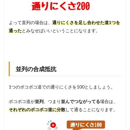
列
接
続
の
よって直列の場合は、
通りにくさを足し合わせた道1つを
公
式
通った
とみなせばいいということになります。
1
1
1
=
+
′
R
R
R
1
2
5
ま
と
め
並列の合成抵抗
6
例
題
1つのボコボコ道での通りにくさを100としましょう。
ボコボコ道が
並列
、つまり
並んでつながってる
場合は、
それぞれのボコボコ道に分散
して通ることになります。