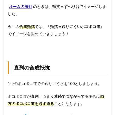
続
オームの法則
のときは、
抵抗＝すべり台
でイメージしま
の
と
した。
き
の
今回の
合成抵抗
では、
「抵抗＝通りにくいボコボコ道」
公
式
でイメージを固めていきましょう！
3.2
並
列
接
続
の
直列の合成抵抗
と
き
の
1つのボコボコ道での通りにくさを100としましょう。
公
式
ボコボコ道が
直列
、つまり
連続でつながってる
場合は
両
4
回
方のボコボコ道を必ず通る
ことになります。
路
の