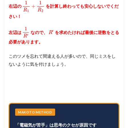
1
1
+
右辺の
を計算し終わっても安心しないでくだ
R
R
1
2
さい！
1
′
左辺は
なので、
を求めたければ最後に逆数をとる
R
′
R
必要があります。
このツメを忘れて間違える人が多いので、同じミスをし
ないように気を付けましょう。
MAKOTO METHOD
「電磁気が苦手」は思考のクセが原因です