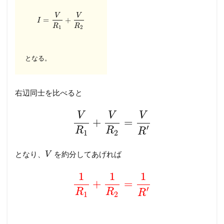
V
V
=
+
I
R
R
1
2
となる。
右辺同士を比べると
V
V
V
+
=
′
R
R
R
1
2
となり、
を約分してあげれば
V
1
1
1
+
=
′
R
R
R
1
2