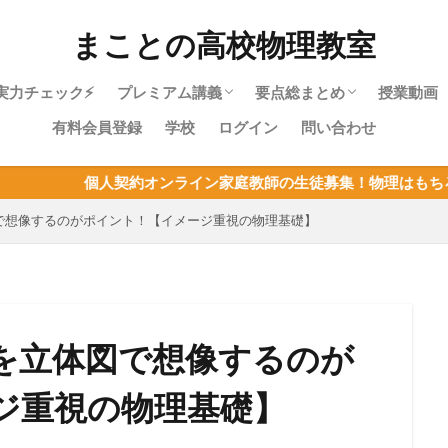
まことの高校物理教室
実力チェック⚡
プレミアム講義
要点総まとめ
授業動画
有料会員登録
学校
ログイン
問い合わせ
物理やり直しガイド｜高校物理を受験に
物理基礎・最短攻略パック紹介
目次：物理基礎
力学・最短攻略パック紹介
目次：力学
熱力学・最短攻略パック紹介
目次：熱力学
波動・最短攻略パック紹介
目次：波動
電磁気・最短攻略パック紹介
目次：電磁気
原子・最短攻略パック紹介
目次：原子
物理基礎まとめ
契約オンライン家庭教師の生徒募集！物理はもちろん、他教科の指
使うあなたへ
で想像するのがポイント！【イメージ重視の物理基礎】
を立体図で想像するのが
ジ重視の物理基礎】