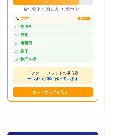
5/6
全6分野中 5分野完成・1分野制作中
🔧
力学
制作中
✅
熱力学
✅
波動
✅
電磁気
✅
原子
✅
物理基礎
ドクター・メソッドの処方箋
一つずつ丁寧に作っています
ロードマップを見る →