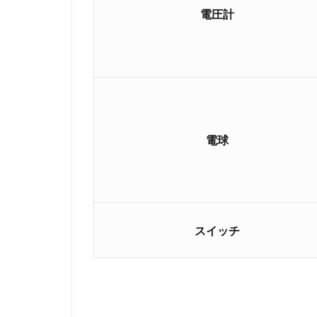
オ
電圧計
ー
ム
の
法
則
と
は
「
電球
高
さ
が
同
じ
」
スイッチ
と
い
う
こ
と