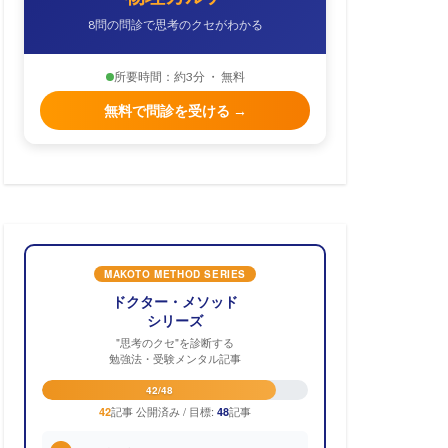
8問の問診で思考のクセがわかる
所要時間：約3分 ・ 無料
無料で問診を受ける →
MAKOTO METHOD SERIES
ドクター・メソッド
シリーズ
"思考のクセ"を診断する
勉強法・受験メンタル記事
42/48
記事 公開済み / 目標:
記事
42
48