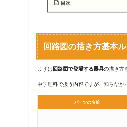
目次
1
回
路
図
の
回路図の描き方基本ル
描
き
方
まずは
回路図で登場する器具
の描き方
基
本
ル
中学理科で扱う内容ですが、知らなか
ー
ル
パーツの名前
2
回
路
図