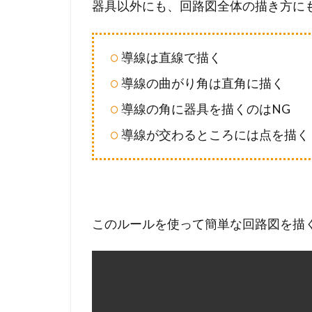
器具以外にも、回路図全体の描き方に
3.1
電
圧
導線は直線で描く
V
導線の曲がり角は直角に描く
と
は
導線の角に器具を描くのはNG
？
導線が交わるところには点を描く
3.2
電
圧
降
下
このルールを使って簡単な回路図を描
R
I
と
は
？
3.3