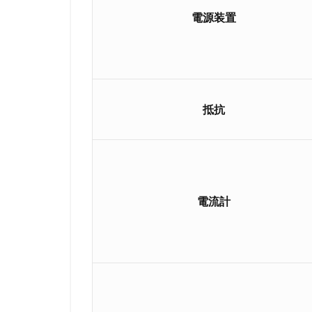
は
電源装置
立
体
的
に
イ
抵抗
メ
ー
ジ
で
き
る
電流計
よ
う
に
す
る
3