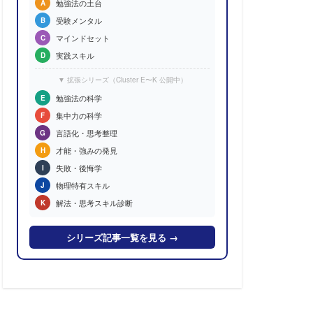
勉強法の土台
A
受験メンタル
B
マインドセット
C
実践スキル
D
▼ 拡張シリーズ（Cluster E〜K 公開中）
勉強法の科学
E
集中力の科学
F
言語化・思考整理
G
才能・強みの発見
H
失敗・後悔学
I
物理特有スキル
J
解法・思考スキル診断
K
シリーズ記事一覧を見る →