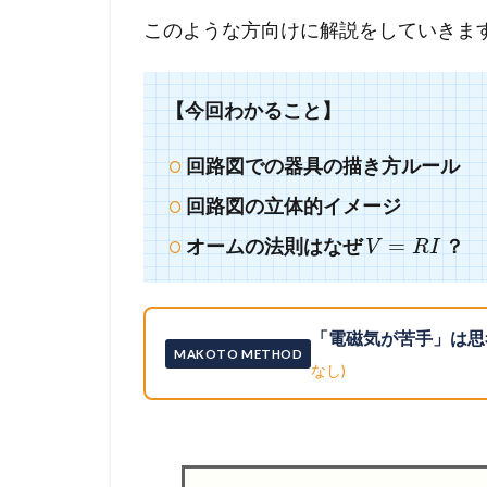
このような方向けに解説をしていきま
【今回わかること】
回路図での器具の描き方ルール
回路図の立体的イメージ
=
オームの法則はなぜ
？
V
R
I
「電磁気が苦手」は思
MAKOTO METHOD
なし)