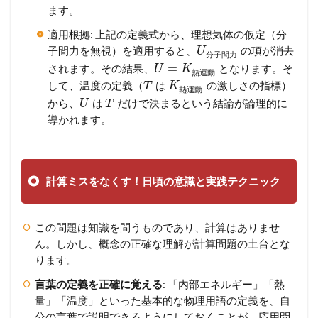
ます。
適用根拠: 上記の定義式から、理想気体の仮定（分
子間力を無視）を適用すると、
の項が消去
U
分
子
間
力
=
されます。その結果、
となります。そ
U
K
熱
運
動
して、温度の定義（
は
の激しさの指標）
T
K
熱
運
動
から、
は
だけで決まるという結論が論理的に
U
T
導かれます。
計算ミスをなくす！日頃の意識と実践テクニック
この問題は知識を問うものであり、計算はありませ
ん。しかし、概念の正確な理解が計算問題の土台とな
ります。
言葉の定義を正確に覚える
: 「内部エネルギー」「熱
量」「温度」といった基本的な物理用語の定義を、自
分の言葉で説明できるようにしておくことが、応用問