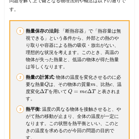
問題を解く上で鍵となる物理法則や概念は以下の通りで
す。
熱量保存の法則
: 「断熱容器」で「熱容量は無
視できる」という条件から、外部との熱のや
り取りや容器による熱の吸収・放出がない、
理想的な状況を考えます。このとき、高温の
物体が失った熱量と、低温の物体が得た熱量
は等しくなります。
熱量の計算式
: 物体の温度を変化させるのに必
要な熱量
は、その物体の質量
、比熱
、温
Q
m
c
Δ
=
Δ
度変化
を用いて
と表されま
T
Q
m
c
T
す。
熱平衡
: 温度の異なる物体を接触させると、や
がて熱の移動が止まり、全体の温度が一定に
なります。この状態を熱平衡といい、このと
きの温度を求めるのが今回の問題の目的で
す。