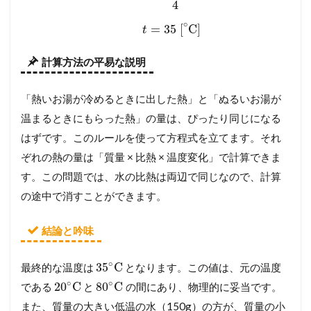
4
∘
=
35
[
C]
t
計算方法の平易な説明
「熱いお湯が冷めるときに出した熱」と「ぬるいお湯が
温まるときにもらった熱」の量は、ぴったり同じになる
はずです。このルールを使って方程式を立てます。それ
ぞれの熱の量は「質量 × 比熱 × 温度変化」で計算できま
す。この問題では、水の比熱は両辺で同じなので、計算
の途中で消すことができます。
結論と吟味
∘
35
C
最終的な温度は
となります。この値は、元の温度
∘
∘
20
C
80
C
である
と
の間にあり、物理的に妥当です。
また、質量の大きい低温の水（150g）の方が、質量の小