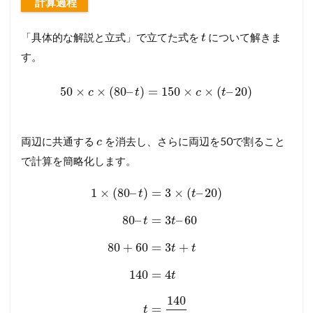
計算過程
「具体的な解説と立式」で立てた式を
について解きま
t
す。
50
×
×
(
80
–
)
=
150
×
×
(
–
20
)
c
t
c
t
両辺に共通する
を消去し、さらに両辺を50で割ること
c
で計算を簡略化します。
1
×
(
80
–
)
=
3
×
(
–
20
)
t
t
80
–
=
3
–
60
t
t
80
+
60
=
3
+
t
t
140
=
4
t
140
=
t