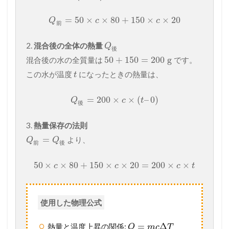
=
50
×
×
80
+
150
×
×
20
Q
c
c
前
2.
混合後の全体の熱量
Q
後
50
+
150
=
200
g
混合後の水の全質量は
です。
この水が温度
になったときの熱量は、
t
=
200
×
×
(
–
0
)
Q
c
t
後
3.
熱量保存の法則
=
より、
Q
Q
前
後
50
×
×
80
+
150
×
×
20
=
200
×
×
c
c
c
t
使用した物理公式
=
Δ
熱量と温度上昇の関係:
Q
m
c
T