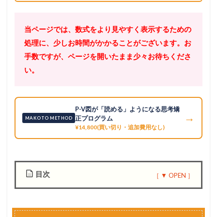
当ページでは、数式をより見やすく表示するための
処理に、少しお時間がかかることがございます。お
手数ですが、ページを開いたまま少々お待ちくださ
い。
P-V図が「読める」ようになる思考矯
→
正プログラム
MAKOTO METHOD
¥14,800(買い切り・追加費用なし)
目次
1
S
t