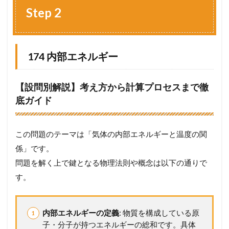
e
Step 2
p
2
1.1
1
174 内部エネルギー
7
4
内
【設問別解説】考え方から計算プロセスまで徹
部
底ガイド
エ
ネ
ル
ギ
この問題のテーマは「気体の内部エネルギーと温度の関
ー
係」です。
1.2
問題を解く上で鍵となる物理法則や概念は以下の通りで
1
7
す。
5
温
度
内部エネルギーの定義
: 物質を構成している原
の
子・分子が持つエネルギーの総和です。具体
異