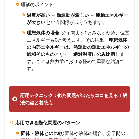
理解のポイント:
温度が高い ⇔ 熱運動が激しい ⇔ 運動エネルギー
が大きい
という関係が成り立ちます。
理想気体の場合
: 分子間力を0とみなすため、位置
エネルギーも0と考えます。その結果、
理想気体
の内部エネルギーは、熱運動の運動エネルギーの
総和そのもの
となり、
絶対温度にのみ比例
しま
す。これは熱力学における極めて重要な結論で
す。
応用テクニック：似た問題が出たらココを見る！解
法の鍵と着眼点
応用できる類似問題のパターン
:
固体・液体との比較
: 固体や液体の場合、分子間の