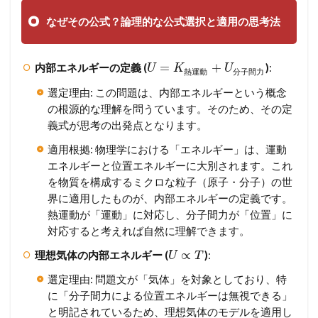
なぜその公式？論理的な公式選択と適用の思考法
=
+
内部エネルギーの定義 (
)
:
U
K
U
熱
運
動
分
子
間
力
選定理由: この問題は、内部エネルギーという概念
の根源的な理解を問うています。そのため、その定
義式が思考の出発点となります。
適用根拠: 物理学における「エネルギー」は、運動
エネルギーと位置エネルギーに大別されます。これ
を物質を構成するミクロな粒子（原子・分子）の世
界に適用したものが、内部エネルギーの定義です。
熱運動が「運動」に対応し、分子間力が「位置」に
対応すると考えれば自然に理解できます。
∝
理想気体の内部エネルギー (
)
:
U
T
選定理由: 問題文が「気体」を対象としており、特
に「分子間力による位置エネルギーは無視できる」
と明記されているため、理想気体のモデルを適用し