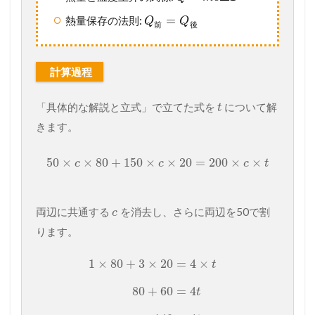
=
熱量保存の法則:
Q
Q
前
後
計算過程
「具体的な解説と立式」で立てた式を
について解
t
きます。
50
×
×
80
+
150
×
×
20
=
200
×
×
c
c
c
t
両辺に共通する
を消去し、さらに両辺を50で割
c
ります。
1
×
80
+
3
×
20
=
4
×
t
80
+
60
=
4
t