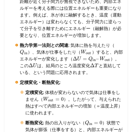
距離が近く分子間力が無視できないため、内部エネ
ルギーを考える際には位置エネルギーも重要になり
ます。例えば、氷が水に融解するとき、温度（運動
エネルギー）は変わらなくても、分子間力に逆らっ
て分子を引き離すためにエネルギー（融解熱）が必
要となり、位置エネルギーが増加します。
熱力学第一法則との関連
: 気体に熱を与えたり（
）、気体が仕事をしたり（
）すると、内部
Q
W
in
out
Δ
=
–
エネルギーが変化します（
）。
U
Q
W
in
out
Δ
Δ
この
は、結局のところ温度変化
と直結して
U
T
いる、という問題に応用されます。
定積変化・断熱変化
:
定積変化
: 体積が変わらないので気体は仕事をし
=
0
ません（
）。したがって、与えられた
W
out
熱はすべて内部エネルギーの増加（＝温度上昇）
に使われます。
=
0
断熱変化
: 熱の出入りがない（
）状態で
Q
in
気体が膨張（仕事をする）と、内部エネルギーが