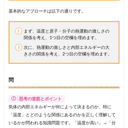
水
蒸
基本的なアプローチは以下の通りです。
気
の
混
合
まず、温度と原子・分子の熱運動の激しさの
関係を考え、1つ目の空欄を埋めます。
2
メ
次に、熱運動の激しさと内部エネルギーの大
ン
きさの関係を考え、2つ目の空欄を埋めます。
バ
ー
シ
ッ
プ
問
が
必
要
思考の道筋とポイント
で
す
気体の内部エネルギーが何によって決まるのか、特に
「温度」とどのような関係にあるのかを正しく理解して
いるかが問われる知識問題です。「温度が高い」→「分