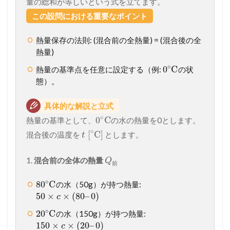
量の総和が等しいという式を立てます。
この設問における重要なポイント
熱量保存の法則: (混合前の全熱量) = (混合後の全
熱量)
∘
0
C
熱量の基準点を任意に設定する（例:
の状
態）。
具体的な解説と立式
∘
0
C
熱量の基準として、
の水の熱量を0とします。
∘
[
C]
混合後の温度を
とします。
t
1.
混合前の全体の熱量
Q
前
∘
80
C
の水（50g）が持つ熱量:
50
×
×
(
80
–
0
)
c
∘
20
C
の水（150g）が持つ熱量:
150
×
×
(
20
–
0
)
c