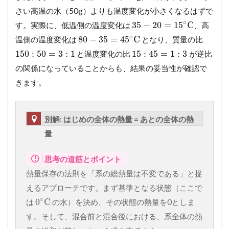
さい高温の水（50g）よりも温度変化が小さくなるはずで
∘
35
−
20
=
15
C
す。実際に、低温側の温度変化は
、高
∘
80
−
35
=
45
C
温側の温度変化は
となり、質量の比
150
:
50
=
3
:
1
15
:
45
=
1
:
3
と温度変化の比
が逆比
の関係になっていることからも、結果の妥当性が確認で
きます。
別解: はじめの全体の熱量 = あとの全体の熱
量
思考の道筋とポイント
熱量保存の法則を「系の総熱量は不変である」と捉
えるアプローチです。まず基準となる状態（ここで
∘
0
C
は
の水）を決め、その状態の熱量を0としま
す。そして、混合前と混合後における、系全体の熱