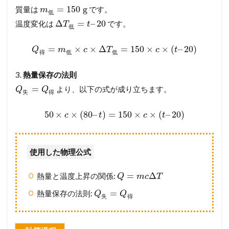
=
150
g
質量は
です。
m
低
Δ
=
–
20
温度変化は
です。
T
t
低
=
×
×
Δ
=
150
×
×
(
–
20
)
Q
m
c
T
c
t
得
低
低
3.
熱量保存の法則
=
より、以下の式が成り立ちます。
Q
Q
失
得
50
×
×
(
80
–
)
=
150
×
×
(
–
20
)
c
t
c
t
使用した物理公式
=
Δ
熱量と温度上昇の関係:
Q
m
c
T
=
熱量保存の法則:
Q
Q
失
得