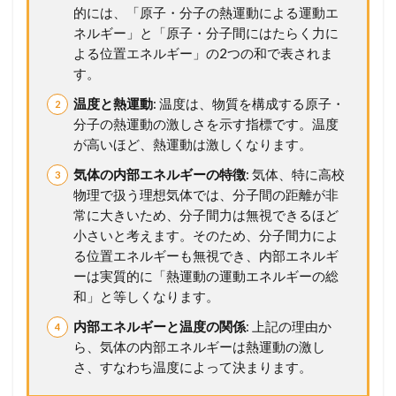
な
的には、「原子・分子の熱運動による運動エ
る
ネルギー」と「原子・分子間にはたらく力に
水
よる位置エネルギー」の2つの和で表されま
の
す。
混
合
温度と熱運動
: 温度は、物質を構成する原子・
1.3
分子の熱運動の激しさを示す指標です。温度
1
が高いほど、熱運動は激しくなります。
7
気体の内部エネルギーの特徴
: 気体、特に高校
6
氷
物理で扱う理想気体では、分子間の距離が非
と
常に大きいため、分子間力は無視できるほど
水
小さいと考えます。そのため、分子間力によ
の
る位置エネルギーも無視でき、内部エネルギ
混
合
ーは実質的に「熱運動の運動エネルギーの総
和」と等しくなります。
1.4
1
内部エネルギーと温度の関係
: 上記の理由か
7
ら、気体の内部エネルギーは熱運動の激し
7
さ、すなわち温度によって決まります。
水
と