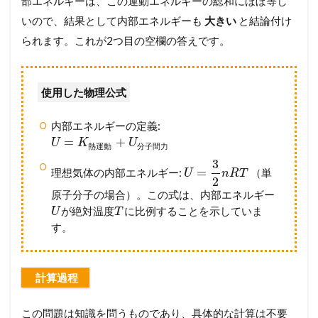
部エネルギーは、この運動エネルギーの総和にほぼ等し
いので、結果として内部エネルギーも
大きい
と結論付け
られます。これが2つ目の空欄の答えです。
使用した物理公式
内部エネルギーの定義:
=
+
U
K
U
熱
運
動
分
子
間
力
3
=
理想気体の内部エネルギー:
（単
U
n
R
T
2
原子分子の場合）。この式は、内部エネルギー
が絶対温度
に比例することを示していま
U
T
す。
計算過程
この問題は知識を問うものであり、具体的な計算は不要