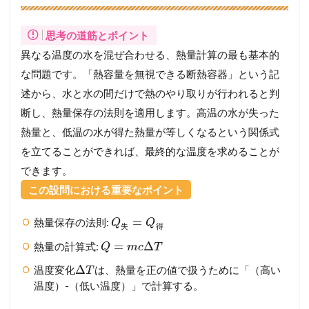
思考の道筋とポイント
異なる温度の水を混ぜ合わせる、熱量計算の最も基本的
な問題です。「熱容量を無視できる断熱容器」という記
述から、水と水の間だけで熱のやり取りが行われると判
断し、熱量保存の法則を適用します。高温の水が失った
熱量と、低温の水が得た熱量が等しくなるという関係式
を立てることができれば、最終的な温度を求めることが
できます。
この設問における重要なポイント
=
熱量保存の法則:
Q
Q
失
得
=
Δ
熱量の計算式:
Q
m
c
T
Δ
温度変化
は、熱量を正の値で扱うために「（高い
T
温度）-（低い温度）」で計算する。