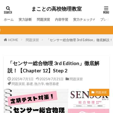
まことの高校物理教室
ホーム
実力診断
問題演習
内容学習
実力チェック⚡
プレミ
個人契約オンライン家庭教
HOME
問題演習
「センサー総合物理 3rd Edition」徹底解説！【Ch
「センサー総合物理 3rd Edition」徹底解
説！【Chapter 12】Step 2
2025年7月1日
2025年7月21日
問題演習
問題演習
,
基礎
,
熱力学
,
物理基礎
問題演習