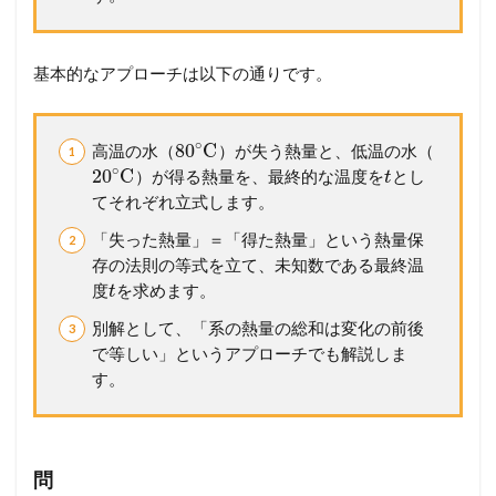
基本的なアプローチは以下の通りです。
∘
80
C
高温の水（
）が失う熱量と、低温の水（
∘
20
C
）が得る熱量を、最終的な温度を
とし
t
てそれぞれ立式します。
「失った熱量」＝「得た熱量」という熱量保
存の法則の等式を立て、未知数である最終温
度
を求めます。
t
別解として、「系の熱量の総和は変化の前後
で等しい」というアプローチでも解説しま
す。
問