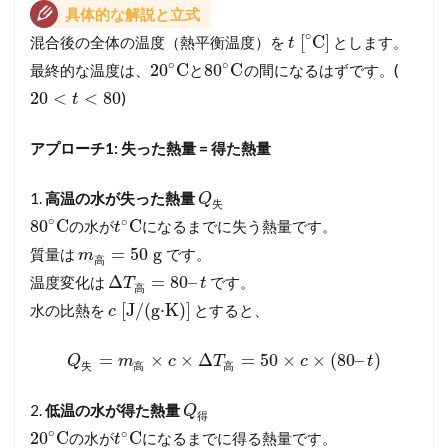
具体的な解説と立式
∘
[
C]
混合後の全体の温度（熱平衡温度）を
とします。
t
∘
∘
20
C
80
C
最終的な温度は、
と
の間になるはずです。(
20
<
<
80
)
t
アプローチ1: 失った熱量 = 得た熱量
1.
高温の水が失った熱量
Q
失
∘
∘
80
C
C
の水が
になるまでに失う熱量です。
t
=
50
g
質量は
です。
m
高
Δ
=
80
–
温度変化は
です。
T
t
高
[J/(g⋅K)]
水の比熱を
とすると、
c
=
×
×
Δ
=
50
×
×
(
80
–
)
Q
m
c
T
c
t
失
高
高
2.
低温の水が得た熱量
Q
得
∘
∘
20
C
C
の水が
になるまでに得る熱量です。
t