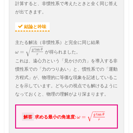
計算すると、非慣性系で考えたときと全く同じ答え
が出てきます。
結論と吟味
主たる解法（非慣性系）と完全に同じ結果
−
−
−
−
−
√
tan
g
θ
=
が得られました。
ω
r
これは、遠心力という「見かけの力」を導入する非
慣性系での「力のつりあい」と、慣性系での「運動
方程式」が、物理的に等価な現象を記述しているこ
とを示しています。どちらの視点でも解けるように
なっておくと、物理の理解がより深まります。
−
−
−
−
−
√
tan
g
θ
=
解答
求める最小の角速度:
ω
r