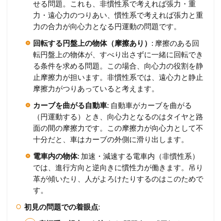
せる問題。これも、非慣性系で考えれば張力・重
力・遠心力のつりあい、慣性系で考えれば張力と重
力の合力が向心力となる円運動の問題です。
回転する円盤上の物体（摩擦あり）
: 摩擦のある回
転円盤上の物体が、すべり出さずに一緒に回転でき
る条件を求める問題。この場合、向心力の役割を静
止摩擦力が担います。非慣性系では、遠心力と静止
摩擦力がつりあっていると考えます。
カーブを曲がる自動車
: 自動車がカーブを曲がる
（円運動する）とき、向心力となるのはタイヤと路
面の間の摩擦力です。この摩擦力が向心力として不
十分だと、車はカーブの外側に滑り出します。
電車内の物体
: 加速・減速する電車内（非慣性系）
では、進行方向と逆向きに慣性力が働きます。吊り
革が傾いたり、人がよろけたりするのはこのためで
す。
初見の問題での着眼点
: