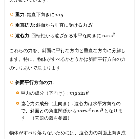
重力
: 鉛直下向きに
m
g
垂直抗力
: 斜面から垂直に受ける力
N
2
遠心力
: 回転軸から遠ざかる水平な向きに
m
r
ω
これらの力を、斜面に平行な方向と垂直な方向に分解し
ます。特に、物体がすべるかどうかは斜面平行方向の力
のつりあいで決まります。
斜面平行方向の力:
sin
重力の成分（下向き）:
m
g
θ
遠心力の成分（上向き）: 遠心力は水平方向なの
2
cos
で、斜面との角度関係から
となりま
m
r
ω
θ
す。（問題の図を参照）
物体がすべり落ちないためには、遠心力の斜面上向き成