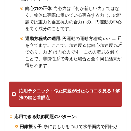
向心力の正体
: 向心力は「何か新しい力」ではな
く、物体に実際に働いている実在する力（この問
題では重力と垂直抗力の合力）の、円運動の中心
を向く成分のことです。
=
運動方程式の適用
: 円運動の運動方程式
m
a
F
2
を立てます。ここで、加速度
は向心加速度
a
r
ω
であり、力
は向心力です。この方程式を解く
F
ことで、非慣性系で考えた場合と全く同じ結果が
得られます。
応用テクニック：似た問題が出たらココを見る！解
法の鍵と着眼点
応用できる類似問題のパターン
:
円錐振り子
: 糸におもりをつけて水平面内で回転さ