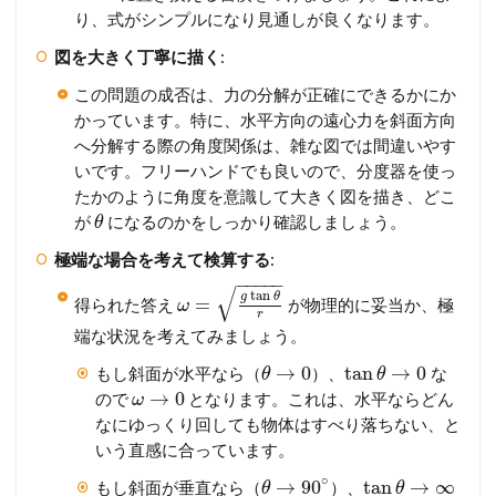
り、式がシンプルになり見通しが良くなります。
図を大きく丁寧に描く
:
この問題の成否は、力の分解が正確にできるかにか
かっています。特に、水平方向の遠心力を斜面方向
へ分解する際の角度関係は、雑な図では間違いやす
いです。フリーハンドでも良いので、分度器を使っ
たかのように角度を意識して大きく図を描き、どこ
が
になるのかをしっかり確認しましょう。
θ
極端な場合を考えて検算する
:
−
−
−
−
−
√
tan
g
θ
=
得られた答え
が物理的に妥当か、極
ω
r
端な状況を考えてみましょう。
→
0
tan
→
0
もし斜面が水平なら（
）、
な
θ
θ
→
0
ので
となります。これは、水平ならどん
ω
なにゆっくり回しても物体はすべり落ちない、と
いう直感に合っています。
∘
→
90
tan
→
∞
もし斜面が垂直なら（
）、
θ
θ