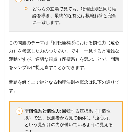
の
どちらの立場で見ても、物理法則は同じ結
円
論を導き、最終的な答えは模範解答と完全
錐
振
に一致します。
り
子
1.4
この問題のテーマは「回転座標系における慣性力（遠心
発
力）を考慮した力のつりあい」です。一見すると複雑な
展
運動ですが、適切な視点（座標系）を選ぶことで、問題
例
題
をシンプルに捉え直すことができます。
1
9
問題を解く上で鍵となる物理法則や概念は以下の通りで
円
錐
す。
容
器
内
の
非慣性系と慣性力
: 回転する座標系（非慣性
運
系）では、観測者から見て物体に「遠心力」
動
という見かけの力が働いているように見える
2
こと。