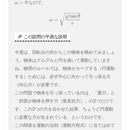
>
0
なので、
ω
−
−
−
−
−
−
tan
√
g
θ
=
ω
r
この設問の平易な説明
今度は、回転台の外からこの物体を眺めてみましょ
う。物体はグルグルと円を描いて運動しています
ね。物理のルールでは、物体がカーブする（円運動
する）ためには、必ず中心に向かって引っ張る力
（向心力）が必要です。
この問題で物体を引っ張っているのは、「重力」と
2
「斜面が物体を押す力（垂直抗力）」の
つだけで
2
す。この
つの力を合わせた結果、ちょうど円運動
に必要な力が生まれている、というわけです。
この関係を運動の法則（運動方程式）に当てはめて