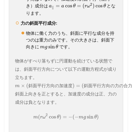
2
=
cos
=
(
)
cos
き）成分は
とな
a
a
θ
r
ω
θ
∥
ります。
力の斜面平行成分:
物体に働く力のうち、斜面に平行な成分を持
つのは重力のみです。その大きさは、斜面下
sin
向きに
です。
m
g
θ
物体がすべり落ちずに円運動を続けている状態で
は、斜面平行方向について以下の運動方程式が成り
立ちます。
×
(
)
=
(
斜
面
平
行
方
向
の
加
速
度
斜
面
平
行
方
向
の
力
の
合
m
斜面上向きを正とすると、加速度の成分は正、力の
成分は負となります。
2
(
cos
)
=
−
(
−
sin
)
m
r
ω
θ
m
g
θ