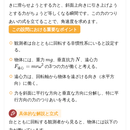
きに滑らせようとする力と、斜面上向きに引き上げよう
とする力がちょうど等しくなる瞬間です。この力のつり
あいの式を立てることで、角速度を求めます。
この設問における重要なポイント
観測者は台とともに回転する非慣性系にいると設定す
る。
物体には、重力
、垂直抗力
、遠心力
m
g
N
2
=
3
の
つの力が働くと考える。
F
m
r
ω
遠
心
遠心力は、回転軸から物体を遠ざける向き（水平方
向）に働く。
力を斜面に平行な方向と垂直な方向に分解し、特に平
行方向の力のつりあいを考える。
具体的な解説と立式
台とともに回転する観測者から見ると、物体には以下の
力が働いています。