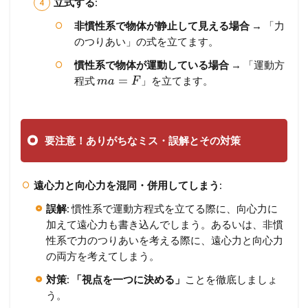
立式する
:
非慣性系で物体が静止して見える場合
→ 「力
のつりあい」の式を立てます。
慣性系で物体が運動している場合
→ 「運動方
=
程式
」を立てます。
m
a
F
要注意！ありがちなミス・誤解とその対策
遠心力と向心力を混同・併用してしまう
:
誤解
: 慣性系で運動方程式を立てる際に、向心力に
加えて遠心力も書き込んでしまう。あるいは、非慣
性系で力のつりあいを考える際に、遠心力と向心力
の両方を考えてしまう。
対策
:
「視点を一つに決める」
ことを徹底しましょ
う。