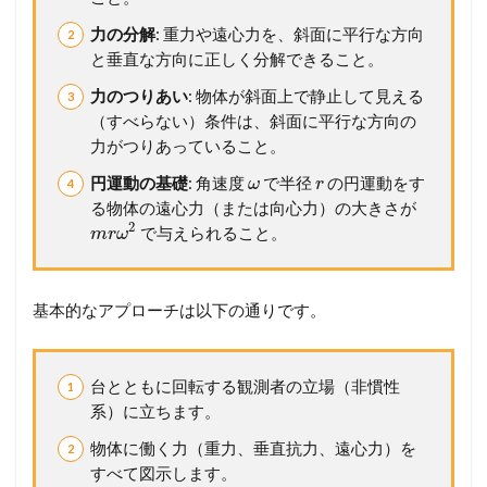
発
力の分解
: 重力や遠心力を、斜面に平行な方向
展
と垂直な方向に正しく分解できること。
問
題
力のつりあい
: 物体が斜面上で静止して見える
2.1
（すべらない）条件は、斜面に平行な方向の
2
力がつりあっていること。
1
8
円運動の基礎
: 角速度
で半径
の円運動をす
ω
r
物
る物体の遠心力（または向心力）の大きさが
体
2
で与えられること。
m
r
ω
の
つ
い
た
基本的なアプローチは以下の通りです。
円
錐
振
り
台とともに回転する観測者の立場（非慣性
子
系）に立ちます。
3
物体に働く力（重力、垂直抗力、遠心力）を
メ
すべて図示します。
ン