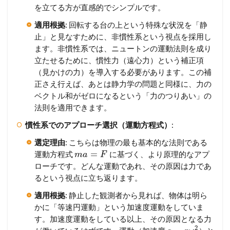
を立てる方が直感的でシンプルです。
適用根拠
: 回転する台の上という特殊な状況を「静
止」と見なすために、非慣性系という視点を採用し
ます。非慣性系では、ニュートンの運動法則を成り
立たせるために、慣性力（遠心力）という補正項
（見かけの力）を導入する必要があります。この補
正さえ行えば、あとは静力学の問題と同様に、力の
ベクトル和がゼロになるという「力のつりあい」の
法則を適用できます。
慣性系でのアプローチ選択（運動方程式）
:
選定理由
: こちらは物理の最も基本的な法則である
=
運動方程式
に基づく、より原理的なアプ
m
a
F
ローチです。どんな運動であれ、その原因は力であ
るという視点に立ち返ります。
適用根拠
: 静止した観測者から見れば、物体は明ら
かに「等速円運動」という加速度運動をしていま
す。加速度運動をしている以上、その原因となる力
2