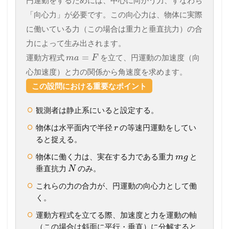
円運動をするためには、中心に向かう力、すなわち
「向心力」が必要です。この向心力は、物体に実際
に働いている力（この場合は重力と垂直抗力）の合
力によって生み出されます。
=
運動方程式
を立て、円運動の加速度（向
m
a
F
心加速度）と力の関係から角速度を求めます。
この設問における重要なポイント
観測者は静止系にいると設定する。
物体は水平面内で半径
の等速円運動をしてい
r
ると捉える。
物体に働く力は、実在する力である重力
と
m
g
垂直抗力
のみ。
N
これらの力の合力が、円運動の向心力として働
く。
運動方程式を立てる際、加速度と力を運動の軸
（この場合は斜面に平行・垂直）に分解すると