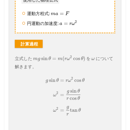
=
運動方程式:
m
a
F
2
=
円運動の加速度:
a
r
ω
計算過程
2
sin
=
(
cos
)
立式した
を
について
m
g
θ
m
r
ω
θ
ω
解きます。
2
sin
=
cos
g
θ
r
ω
θ
sin
g
θ
2
=
ω
cos
r
θ
g
2
=
tan
ω
θ
r