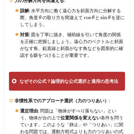
力の分解方向を間違える
:
誤解
: 水平方向に働く遠心力を斜面方向に分解する
cos
sin
際、角度
の取り方を間違えて
と
を逆に
θ
θ
θ
してしまう。
対策
: 図を丁寧に描き、補助線を引いて角度の関係
を正確に把握しましょう。遠心力のベクトルと斜面
がなす角、鉛直線と斜面がなす角などを図形的に確
認する癖をつけることが重要です。
なぜその公式？論理的な公式選択と適用の思考法
非慣性系でのアプローチ選択（力のつりあい）
:
選定理由
: 問題は「物体がすべり落ちない」とい
う、物体が台の上で
位置関係を変えない
条件を問う
ています。このような「静止」や「つりあい」に関
わる問題では、運動方程式よりも力のつりあいの式