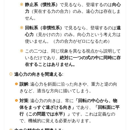
静止系（慣性系）
で見るなら、登場するのは
向心
力
（実在する力の合力）のみ。遠心力は存在しま
せん。
回転系（非慣性系）
で見るなら、登場するのは
遠
心力
（見かけの力）のみ。向心力という考え方は
使いません。（力の合力がゼロになるため）
この二つは、同じ現象を異なる視点から説明して
いるだけであり、
絶対に一つの式の中に同時に存
在することはありません。
遠心力の向きを間違える
:
誤解
: 遠心力を斜面に沿った向きや、重力と逆の向
きなど、適当な方向に描いてしまう。
対策
: 遠心力の向きは、常に
「回転の中心から、物
体をまっすぐ遠ざける向き」
であり、
「回転面に平
行（この問題では水平）」
です。これは定義なの
で、機械的に覚える必要があります。