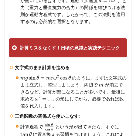
=
が働いているはずです。運動（加速度
）と
a
r
ω
力（重力と垂直抗力の合力）の関係を結びつける法
則が運動方程式です。したがって、この法則を適用
するのは必然的な選択となります。
計算ミスをなくす！日頃の意識と実践テクニック
文字式のまま計算を進める
:
2
sin
=
cos
のように、まずは文字式の
m
g
θ
m
r
ω
θ
まま立式し、整理しましょう。両辺で
が消去で
m
きるなど、計算が楽になることが多いです。最後に
2
=
…
求める
の形にしてから、必要であれば数
ω
値を代入します。
三角関数の関係式を使いこなす
:
sin
θ
計算過程で
という形が出てきたら、すぐに
cos
θ
tan
に置き換える習慣をつけましょう。これによ
θ