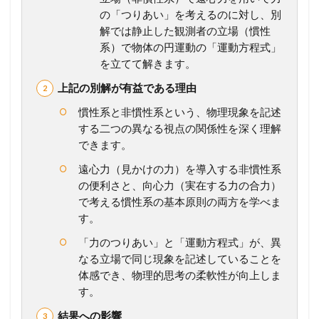
例
の「つりあい」を考えるのに対し、別
題
解では静止した観測者の立場（慣性
1
系）で物体の円運動の「運動方程式」
7
鉛
を立てて解きます。
直
上記の別解が有益である理由
面
内
慣性系と非慣性系という、物理現象を記述
で
する二つの異なる視点の関係性を深く理解
の
円
できます。
運
遠心力（見かけの力）を導入する非慣性系
動
の便利さと、向心力（実在する力の合力）
1.3
で考える慣性系の基本原則の両方を学べま
発
す。
展
例
「力のつりあい」と「運動方程式」が、異
題
なる立場で同じ現象を記述していることを
1
体感でき、物理的思考の柔軟性が向上しま
8
円
す。
盤
結果への影響
状