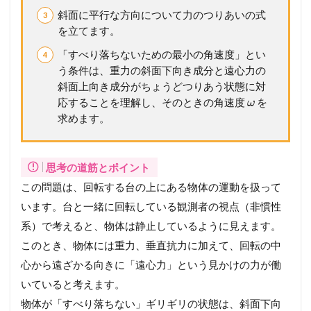
バ
斜面に平行な方向について力のつりあいの式
ー
を立てます。
シ
ッ
「すべり落ちないための最小の角速度」とい
プ
う条件は、重力の斜面下向き成分と遠心力の
が
斜面上向き成分がちょうどつりあう状態に対
必
応することを理解し、そのときの角速度
を
要
ω
で
求めます。
す
思考の道筋とポイント
この問題は、回転する台の上にある物体の運動を扱って
います。台と一緒に回転している観測者の視点（非慣性
系）で考えると、物体は静止しているように見えます。
このとき、物体には重力、垂直抗力に加えて、回転の中
心から遠ざかる向きに「遠心力」という見かけの力が働
いていると考えます。
物体が「すべり落ちない」ギリギリの状態は、斜面下向