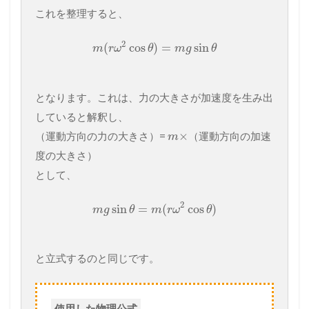
これを整理すると、
2
(
cos
)
=
sin
m
r
ω
θ
m
g
θ
となります。これは、力の大きさが加速度を生み出
していると解釈し、
×
（運動方向の力の大きさ）=
（運動方向の加速
m
度の大きさ）
として、
2
sin
=
(
cos
)
m
g
θ
m
r
ω
θ
と立式するのと同じです。
使用した物理公式