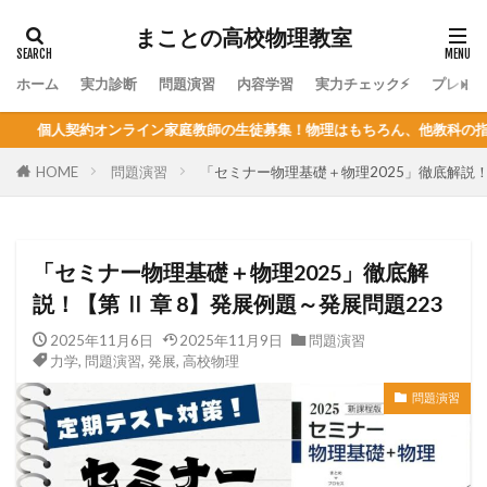
まことの高校物理教室
ホーム
実力診断
問題演習
内容学習
実力チェック⚡
プレミ
教師の生徒募集！物理はもちろん、他教科の指導も可能！定員が決まってる
HOME
問題演習
「セミナー物理基礎＋物理2025」徹底解説！【
「セミナー物理基礎＋物理2025」徹底解
説！【第 Ⅱ 章 8】発展例題～発展問題223
2025年11月6日
2025年11月9日
問題演習
力学
,
問題演習
,
発展
,
高校物理
問題演習