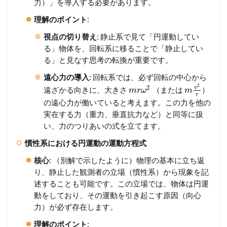
力）」を導入する必要があります。
理解のポイント
:
視点の切り替え
: 静止系で見て「円運動してい
る」物体を、回転系に移ることで「静止してい
る」と見なす思考の転換が重要です。
遠心力の導入
: 回転系では、必ず回転の中心から
2
2
v
遠ざかる向きに、大きさ
（または
）
m
r
ω
m
r
の遠心力が働いていると考えます。この力を他の
実在する力（重力、垂直抗力など）と同等に扱
い、力のつりあいの式を立てます。
慣性系における円運動の運動方程式
核心
: （別解で示したように）物理の基本に立ち返
り、静止した観測者の立場（慣性系）から現象を記
述することも可能です。この立場では、物体は円運
動をしており、その運動を引き起こす原因（向心
力）が必ず存在します。
理解のポイント
: