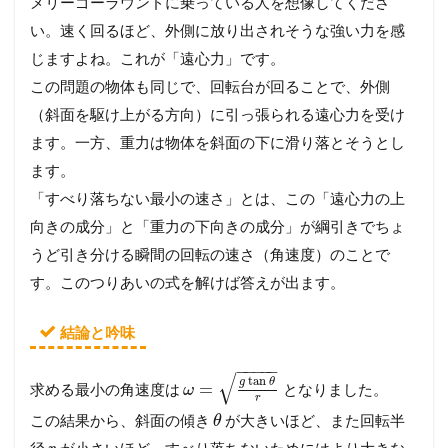
メリーゴーラウンドに乗っている人を想像してくださ
い。速く回るほど、外側に放り出されそうな強い力を感
じますよね。これが「遠心力」です。
この問題の物体も同じで、回転台が回ることで、外側
（斜面を駆け上がる方向）に引っ張られる遠心力を受け
ます。一方、重力は物体を斜面の下に滑り落とそうとし
ます。
「すべり落ちない最小の速さ」とは、この「遠心力の上
向きの成分」と「重力の下向きの成分」が綱引きでちょ
うど引き分ける瞬間の回転の速さ（角速度）のことで
す。このつりあいの式を解けば答えが出ます。
結論と吟味
−
−
−
−
−
√
tan
g
θ
=
求める最小の角速度は
となりました。
ω
r
この結果から、斜面の傾き
が大きいほど、また回転半
θ
径
が小さいほど、すべり落ちないためにはより大きな