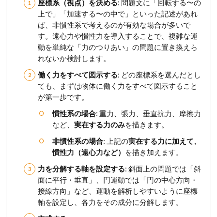
座標系（視点）を決める
: 問題文に「回転する〜の
上で」「加速する〜の中で」といった記述があれ
ば、非慣性系で考えるのが有効な場合が多いで
す。遠心力や慣性力を導入することで、複雑な運
動を単純な「力のつりあい」の問題に置き換えら
れないか検討します。
働く力をすべて図示する
: どの座標系を選んだとし
ても、まずは物体に働く力をすべて図示すること
が第一歩です。
慣性系の場合
: 重力、張力、垂直抗力、摩擦力
など、
実在する力のみ
を描きます。
非慣性系の場合
: 上記の
実在する力に加えて、
慣性力（遠心力など）
を描き加えます。
力を分解する軸を設定する
: 斜面上の問題では「斜
面に平行・垂直」、円運動では「円の中心方向・
接線方向」など、運動を解析しやすいように座標
軸を設定し、各力をその成分に分解します。