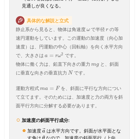
見通しが良くなる。
具体的な解説と立式
静止系から見ると、物体は角速度
で半径
の等
ω
r
速円運動をしています。この運動の加速度（向心加
速度）は、円運動の中心（回転軸）を向く水平方向
2
=
で、大きさは
です。
a
r
ω
物体に働く力は、鉛直下向きの重力
と、斜面
m
g
に垂直な向きの垂直抗力
です。
N
=
運動方程式
を、斜面に平行な方向につい
m
a
F
て立てます。そのためには、加速度と力の両方を斜
面平行方向に分解する必要があります。
加速度の斜面平行成分:
⃗
加速度
は水平方向です。斜面が水平面とな
a
す角は
なので、加速度の斜面平行（上向
θ