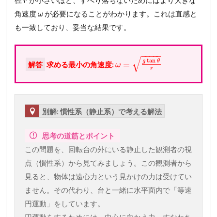
r
角速度
が必要になることがわかります。これは直感と
ω
も一致しており、妥当な結果です。
−
−
−
−
−
√
tan
g
θ
=
解答
求める最小の角速度:
ω
r
別解: 慣性系（静止系）で考える解法
思考の道筋とポイント
この問題を、回転台の外にいる静止した観測者の視
点（慣性系）から見てみましょう。この観測者から
見ると、物体は遠心力という見かけの力は受けてい
ません。その代わり、台と一緒に水平面内で「等速
円運動」をしています。