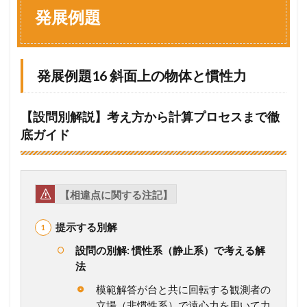
例
発展例題
題
1.1
発
展
発展例題16 斜面上の物体と慣性力
例
題
1
【設問別解説】考え方から計算プロセスまで徹
6
底ガイド
斜
面
上
の
物
【相違点に関する注記】
体
と
慣
提示する別解
性
設問の別解: 慣性系（静止系）で考える解
力
法
1.2
発
模範解答が台と共に回転する観測者の
展
立場（非慣性系）で遠心力を用いて力