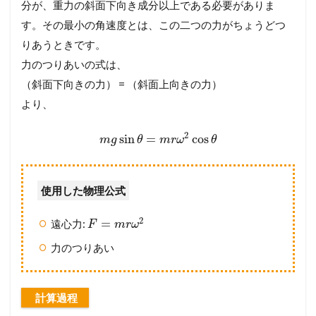
分が、重力の斜面下向き成分以上である必要がありま
す。その最小の角速度とは、この二つの力がちょうどつ
りあうときです。
力のつりあいの式は、
（斜面下向きの力） = （斜面上向きの力）
より、
2
sin
=
cos
m
g
θ
m
r
ω
θ
使用した物理公式
2
=
遠心力:
F
m
r
ω
力のつりあい
計算過程