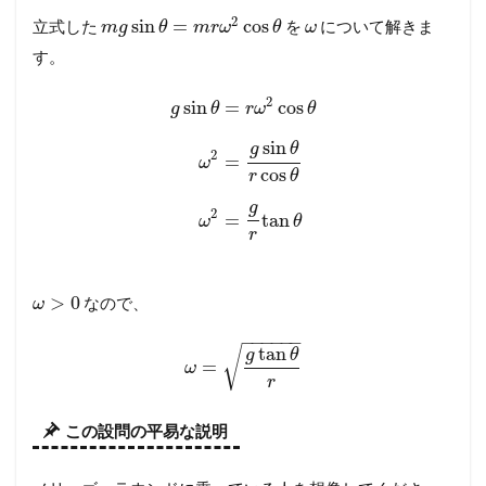
2
sin
=
cos
立式した
を
について解きま
m
g
θ
m
r
ω
θ
ω
す。
2
sin
=
cos
g
θ
r
ω
θ
sin
g
θ
2
=
ω
cos
r
θ
g
2
=
tan
ω
θ
r
>
0
なので、
ω
−
−
−
−
−
−
tan
√
g
θ
=
ω
r
この設問の平易な説明