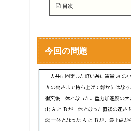
目次
1
今
回
の
問
今回の問題
題
1.1
【
設
問
別
解
説
】
考
え