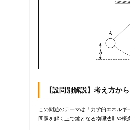
方
か
ら
計
算
プ
ロ
セ
ス
ま
で
徹
底
ガ
【設問別解説】考え方か
イ
ド
この問題のテーマは「力学的エネルギ
2
問題を解く上で鍵となる物理法則や概
メ
ン