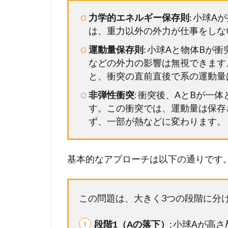
バ
ー
力学的エネルギー保存則
: 小球
シ
は、重力以外の外力が仕事をしな
ッ
運動量保存則
: 小球Aと物体B
プ
などの外力の影響は無視できます
が
必
と、衝突の直前直後で系の運動量
要
非弾性衝突
: 衝突後、AとBが一
で
す。この衝突では、運動量は保存
す
ず、一部が熱などに変わります。
基本的なアプローチは以下の通りです
この問題は、大きく3つの段階に分
段階1（Aの落下）
: 小球Aが高さ