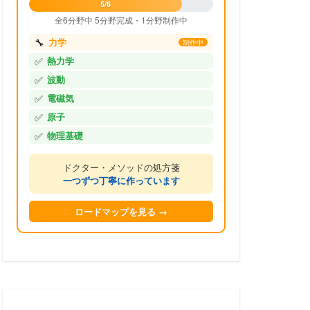
5/6
全6分野中 5分野完成・1分野制作中
🔧
力学
制作中
✅
熱力学
✅
波動
✅
電磁気
✅
原子
✅
物理基礎
ドクター・メソッドの処方箋
一つずつ丁寧に作っています
ロードマップを見る →