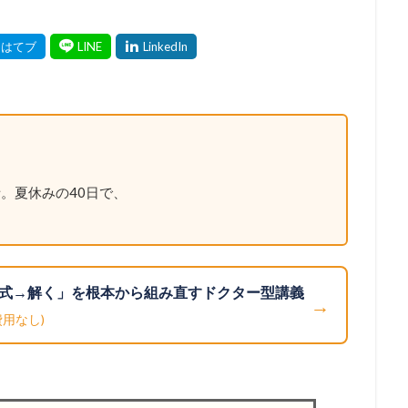
。夏休みの40日で、
式→解く」を根本から組み直すドクター型講義
→
費用なし)