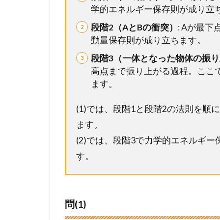
学的エネルギー保存則が成り立
段階2（AとBの衝突）
: Aが最
動量保存則が成り立ちます。
段階3（一体となった物体の振
高点まで振り上がる過程。ここ
ます。
(1)では、段階1と段階2の法則を
ます。
(2)では、段階3で力学的エネルギ
す。
問(1)