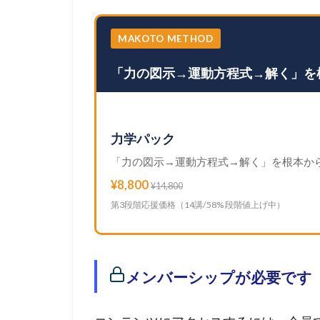
MAKOTO METHOD
「力の図示→運動方程式→解く」を
力学パック
「力の図示→運動方程式→解く」を根本か
¥8,800
¥14,800
第3段階応援価格（14講/58% 段階値上げ中）
メンバーシップが必要です