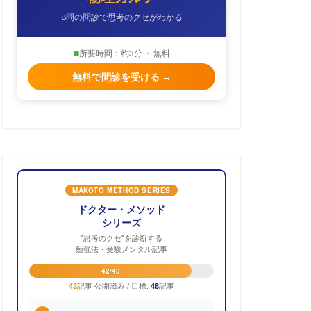
8問の問診で思考のクセがわかる
所要時間：約3分 ・ 無料
無料で問診を受ける →
MAKOTO METHOD SERIES
ドクター・メソッド
シリーズ
"思考のクセ"を診断する
勉強法・受験メンタル記事
42/48
記事 公開済み / 目標:
記事
42
48