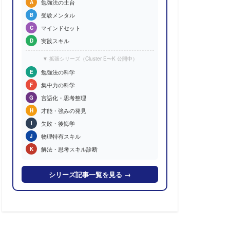
勉強法の土台
A
受験メンタル
B
マインドセット
C
実践スキル
D
▼ 拡張シリーズ（Cluster E〜K 公開中）
勉強法の科学
E
集中力の科学
F
言語化・思考整理
G
才能・強みの発見
H
失敗・後悔学
I
物理特有スキル
J
解法・思考スキル診断
K
シリーズ記事一覧を見る →