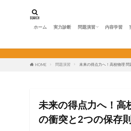
ホーム
実力診断
問題演習
内容学習
問題演習ナビ
個人契約オンラ
問題演習
未来の得点力へ！高校物理 問
HOME
未来の得点力へ！高
の衝突と2つの保存