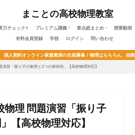
まことの高校物理教室
実力チェック⚡
プレミアム講義
要点総まとめ
授業動画
有料会員登録
学校
ログイン
問い合わせ
物理やり直しガイド｜高校物理を受験に
物理基礎・最短攻略パック紹介
目次：物理基礎
力学・最短攻略パック紹介
目次：力学
熱力学・最短攻略パック紹介
目次：熱力学
波動・最短攻略パック紹介
目次：波動
電磁気・最短攻略パック紹介
目次：電磁気
原子・最短攻略パック紹介
目次：原子
物理基礎まとめ
イン家庭教師の生徒募集！物理はもちろん、他教科の指導も可能！
使うあなたへ
題演習「振り子の衝突と2つの保存則」【高校物理対応】
校物理 問題演習「振り子
則」【高校物理対応】