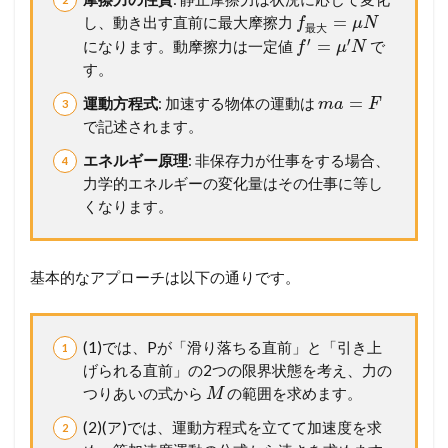
題
=
し、動き出す直前に最大摩擦力
1
f
μ
N
最
大
7
′
′
=
になります。動摩擦力は一定値
で
f
μ
N
(
す。
信
州
=
運動方程式
: 加速する物体の運動は
m
a
F
大
で記述されます。
)
エネルギー原理
: 非保存力が仕事をする場合、
2.1
力学的エネルギーの変化量はその仕事に等し
【
設
くなります。
問
別
解
基本的なアプローチは以下の通りです。
説
】
考
え
(1)では、Pが「滑り落ちる直前」と「引き上
方
げられる直前」の2つの限界状態を考え、力の
か
つりあいの式から
の範囲を求めます。
M
ら
計
(2)(ア)では、運動方程式を立てて加速度を求
算