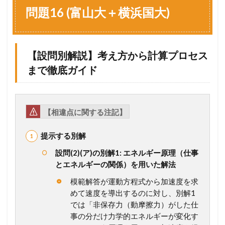
1
問題16 (富山大＋横浜国大)
6
(
富
山
【設問別解説】考え方から計算プロセス
大
＋
まで徹底ガイド
横
浜
国
大
)
【相違点に関する注記】
1.1
提示する別解
【
設
設問(2)(ア)の別解1: エネルギー原理（仕事
問
とエネルギーの関係）を用いた解法
別
解
模範解答が運動方程式から加速度を求
説
めて速度を導出するのに対し、別解1
】
考
では「非保存力（動摩擦力）がした仕
え
事の分だけ力学的エネルギーが変化す
方