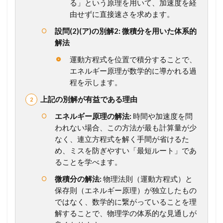
る」という原理を用いて、加速度を経
か
由せずに直接速さを求めます。
ら
計
設問(2)(ア)の別解2: 微積分を用いた体系的
算
解法
プ
ロ
運動方程式を位置で積分することで、
セ
エネルギー原理が数学的に導かれる過
ス
程を示します。
ま
で
上記の別解が有益である理由
徹
底
エネルギー原理の解法:
時間や加速度を問
ガ
われない場合、この方法が最も計算量が少
イ
なく、連立方程式を解く手間が省けるた
ド
め、ミスを防ぎやすい「最短ルート」であ
1.2
ることを学べます。
【
総
微積分の解法:
物理法則（運動方程式）と
ま
保存則（エネルギー原理）が独立したもの
と
ではなく、数学的に繋がっていることを理
め
解することで、物理学の体系的な見通しが
】
こ