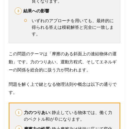
良くなります。
の
結果への影響
一
問
いずれのアプローチを用いても、最終的に
を
得られる答えは模範解答と完全に一致しま
未
来
す。
の
得
点
この問題のテーマは「摩擦のある斜面上の連結物体の運
力
へ
動」です。力のつりあい、運動方程式、そしてエネルギ
！
ーの関係を総合的に扱う力が問われます。
完
全
マ
問題を解く上で鍵となる物理法則や概念は以下の通りで
ス
す。
タ
ー
講
座
力のつりあい
: 静止している物体では、働く力
0
2
のベクトル和が
になります。
問
摩擦力の性質
: 静止摩擦力は状況に応じて変化