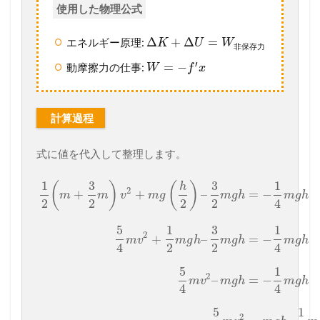
使用した物理公式
Δ
+
Δ
=
エネルギー原理:
K
U
W
非
保
存
力
′
=
−
動摩擦力の仕事:
W
f
x
計算過程
式に値を代入して整理します。
1
3
3
1
(
)
(
)
h
2
+
+
–
=
−
m
m
v
m
g
m
g
h
m
g
h
2
2
2
2
4
5
1
3
1
2
+
–
=
−
m
v
m
g
h
m
g
h
m
g
h
4
2
2
4
5
1
2
–
=
−
m
v
m
g
h
m
g
h
4
4
5
1
2