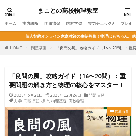
まことの高校物理教室
ホーム
実力診断
問題演習
内容学習
実力チェック⚡
プレミ
イン家庭教師の生徒募集！物理はもちろん、他教科の指導も可能！定員が決
HOME
問題演習
「良問の風」攻略ガイド（16〜20問）：重
「良問の風」攻略ガイド（16〜20問）：重
要問題の解き方と物理の核心をマスター！
2025年5月21日
2025年12月26日
問題演習
力学
,
問題演習
,
標準
,
物理基礎
,
高校物理
問題演習