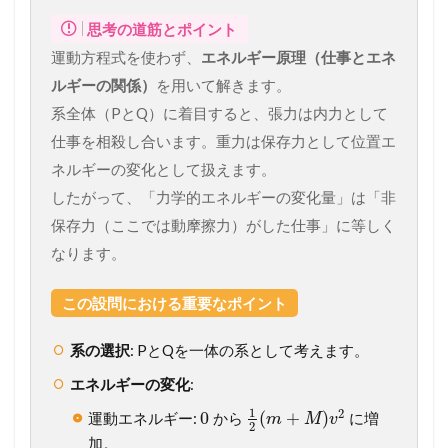
思考の道筋とポイント
運動方程式を使わず、
エネルギー原理（仕事とエネ
ルギーの関係）
を用いて解きます。
系全体（PとQ）に着目すると、張力は内力として
仕事を相殺し合います。重力は保存力として位置エ
ネルギーの変化として扱えます。
したがって、「力学的エネルギーの変化量」は「非
保存力（ここでは動摩擦力）がした仕事」に等しく
なります。
この設問における重要なポイント
系の選択
: PとQを一体の系として考えます。
エネルギーの変化
:
1
2
0
(
+
)
運動エネルギー:
から
に増
m
M
v
2
加。