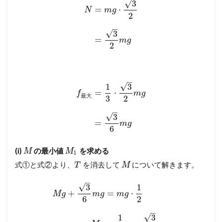
√
3
=
⋅
N
m
g
2
–
√
3
=
m
g
2
–
√
1
3
=
⋅
f
m
g
最
大
3
2
–
√
3
=
m
g
6
(i)
の最小値
を求める
M
M
1
式①と式②より、
を消去して
について解きます。
T
M
–
√
3
1
+
=
⋅
M
g
m
g
m
g
6
2
–
√
1
3