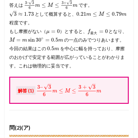
√
√
3
–
3
3
+
3
≤
≤
答えは
です。
m
M
m
6
6
–
√
3
≈
1.73
0.21
≤
≤
0.79
として概算すると、
m
M
m
程度です。
=
0
=
0
もし摩擦がない（
）とすると、
となり、
μ
f
最
大
∘
=
sin
30
=
0.5
の一点のみでつりあいます。
M
m
m
0.5
今回の結果はこの
を中心に幅を持っており、摩擦
m
のおかげで安定する範囲が広がっていることがわかりま
す。これは物理的に妥当です。
–
–
√
√
3
–
3
3
+
3
≤
≤
解答 (1)
m
M
m
6
6
問(2)(ア)