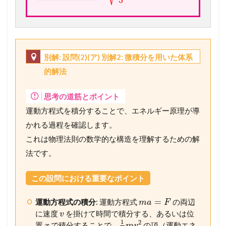
5
別解: 設問(2)(ア) 別解2: 微積分を用いた体系
的解法
思考の道筋とポイント
運動方程式を積分することで、エネルギー原理が導
かれる過程を確認します。
これは物理法則の数学的な構造を理解するための解
法です。
この設問における重要なポイント
=
運動方程式の積分
: 運動方程式
の両辺
m
a
F
に速度
を掛けて時間で積分する、あるいは位
v
1
2
置
で積分することで、
の項（運動エネ
x
m
v