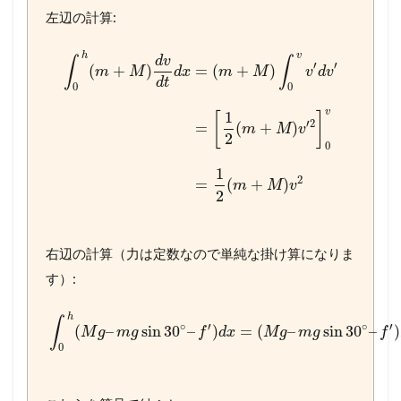
左辺の計算:
h
v
d
v
∫
∫
′
′
(
+
)
=
(
+
)
m
M
d
x
m
M
v
d
v
d
t
0
0
v
1
[
]
′
2
=
(
+
)
m
M
v
2
0
1
2
=
(
+
)
m
M
v
2
右辺の計算（力は定数なので単純な掛け算になりま
す）:
h
∫
∘
′
∘
′
(
–
sin
30
–
)
=
(
–
sin
30
–
)
M
g
m
g
f
d
x
M
g
m
g
f
0