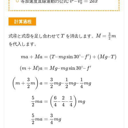
–
=
2
等加速度直線運動の公式:
v
v
a
x
0
計算過程
3
=
式④と式⑤を足し合わせて
を消去します。
T
M
m
2
を代入します。
∘
′
+
=
(
–
sin
30
–
)
+
(
–
)
m
a
M
a
T
m
g
f
M
g
T
∘
′
(
+
)
=
–
sin
30
–
m
M
a
M
g
m
g
f
3
3
1
1
(
)
+
=
–
–
m
m
a
m
g
m
g
m
g
2
2
2
4
5
6
2
1
(
)
=
–
–
m
a
m
g
2
4
4
4
5
3
=
m
a
m
g
2
4