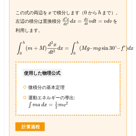
0
この式の両辺を
で積分します（
から
まで）。
x
h
2
d
x
d
v
=
=
左辺の積分は置換積分
を
d
x
v
d
t
v
d
v
2
d
t
d
t
利用します。
2
h
h
d
x
∫
∫
∘
′
(
+
)
=
(
–
sin
30
–
)
m
M
d
x
M
g
m
g
f
d
x
2
d
t
0
0
使用した物理公式
微積分の基本定理
運動エネルギーの導出:
1
2
=
∫
m
a
d
x
m
v
2
計算過程