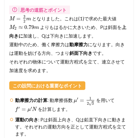
思考の道筋とポイント
3
=
となりました。これは(1)で求めた最大値
M
m
2
≈
0.79
よりもはるかに大きいため、Pは斜面を
上
M
m
2
向きに
加速し、Qは下向きに加速します。
運動中のため、働く摩擦力は
動摩擦力
になります。向き
は運動を妨げる方向、つまり
斜面下向き
です。
それぞれの物体について運動方程式を立て、連立させて
加速度を求めます。
この設問における重要なポイント
1
′
=
動摩擦力の計算
: 動摩擦係数
を用いて
μ
√
2
3
′
′
=
を計算します。
f
μ
N
運動の向き
: Pは斜面上向き、Qは鉛直下向きに動きま
す。それぞれの運動方向を正として運動方程式を立て
ます。