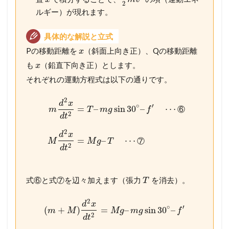
2
ルギー）が現れます。
具体的な解説と立式
Pの移動距離を
（斜面上向き正）、Qの移動距離
x
も
（鉛直下向き正）とします。
x
それぞれの運動方程式は以下の通りです。
2
d
x
∘
′
=
–
sin
30
–
⋯
⑥
m
T
m
g
f
2
d
t
2
d
x
=
–
⋯
⑦
M
M
g
T
2
d
t
式⑥と式⑦を辺々加えます（張力
を消去）。
T
2
d
x
∘
′
(
+
)
=
–
sin
30
–
m
M
M
g
m
g
f
2
d
t