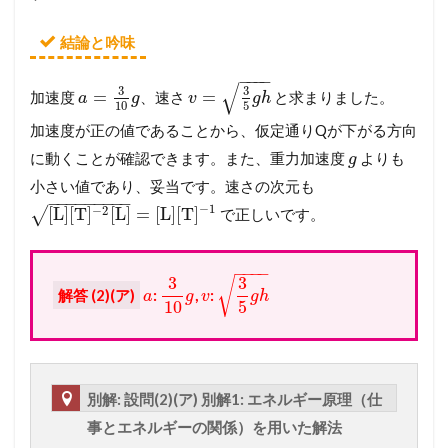
結論と吟味
−
−
−
−
√
3
3
=
=
加速度
、速さ
と求まりました。
a
g
v
g
h
10
5
加速度が正の値であることから、仮定通りQが下がる方向
に動くことが確認できます。また、重力加速度
よりも
g
小さい値であり、妥当です。速さの次元も
−
−
−
−
−
−
−
−
−
−
1
−
2
[
L
]
[
T
]
[
L
]
=
[
L
]
[
T
]
√
で正しいです。
−
−
−
−
3
3
√
解答 (2)(ア)
:
,
:
a
g
v
g
h
10
5
別解: 設問(2)(ア) 別解1: エネルギー原理（仕
事とエネルギーの関係）を用いた解法