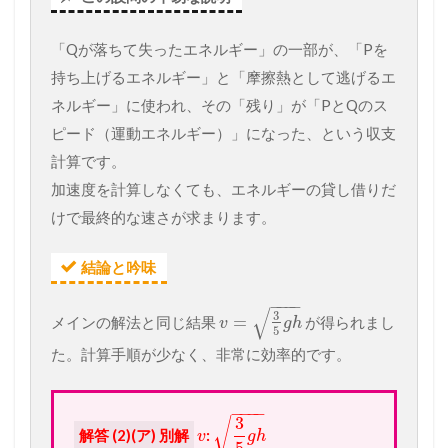
「Qが落ちて失ったエネルギー」の一部が、「Pを
持ち上げるエネルギー」と「摩擦熱として逃げるエ
ネルギー」に使われ、その「残り」が「PとQのス
ピード（運動エネルギー）」になった、という収支
計算です。
加速度を計算しなくても、エネルギーの貸し借りだ
けで最終的な速さが求まります。
結論と吟味
−
−
−
−
√
3
=
メインの解法と同じ結果
が得られまし
v
g
h
5
た。計算手順が少なく、非常に効率的です。
−
−
−
−
3
√
解答 (2)(ア) 別解
:
v
g
h