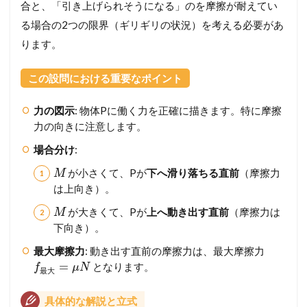
合と、「引き上げられそうになる」のを摩擦が耐えてい
未
来
る場合の2つの限界（ギリギリの状況）を考える必要があ
の
ります。
得
点
力
この設問における重要なポイント
へ
！
力の図示
: 物体Pに働く力を正確に描きます。特に摩擦
完
全
力の向きに注意します。
マ
場合分け
:
ス
タ
が小さくて、Pが
下へ滑り落ちる直前
（摩擦力
M
ー
は上向き）。
講
座
が大きくて、Pが
上へ動き出す直前
（摩擦力は
M
3
下向き）。
問
最大摩擦力
: 動き出す直前の摩擦力は、最大摩擦力
題
1
=
となります。
f
μ
N
最
大
8
(
具体的な解説と立式
岐