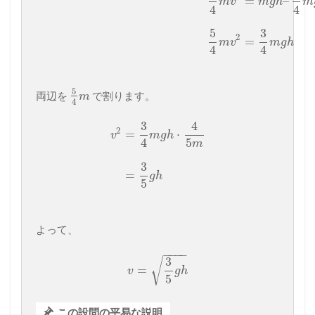
=
–
m
v
m
g
h
m
4
4
5
3
2
=
m
v
m
g
h
4
4
5
両辺を
で割ります。
m
4
3
4
2
=
⋅
v
m
g
h
4
5
m
3
=
g
h
5
よって、
−
−
−
−
3
√
=
v
g
h
5
この設問の平易な説明