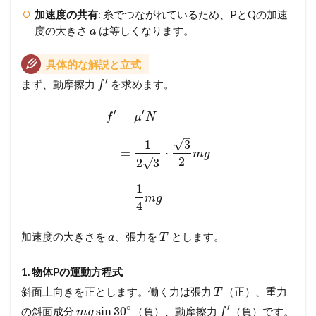
加速度の共有
: 糸でつながれているため、PとQの加速
度の大きさ
は等しくなります。
a
具体的な解説と立式
′
まず、動摩擦力
を求めます。
f
′
′
=
f
μ
N
–
√
1
3
=
⋅
m
g
–
2
√
2
3
1
=
m
g
4
加速度の大きさを
、張力を
とします。
a
T
1. 物体Pの運動方程式
斜面上向きを正とします。働く力は張力
（正）、重力
T
∘
′
sin
30
の斜面成分
（負）、動摩擦力
（負）です。
m
g
f