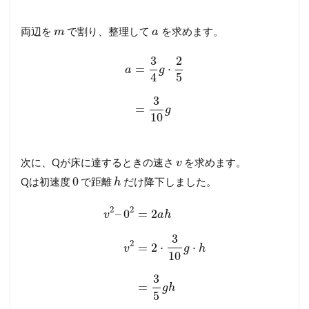
両辺を
で割り、整理して
を求めます。
m
a
3
2
=
⋅
a
g
4
5
3
=
g
10
次に、Qが床に達するときの速さ
を求めます。
v
0
Qは初速度
で距離
だけ降下しました。
h
2
2
–
0
=
2
v
a
h
3
2
=
2
⋅
⋅
v
g
h
10
3
=
g
h
5