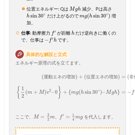
位置エネルギー: Qは
減少、Pは高さ
M
g
h
∘
∘
sin
30
(
sin
30
)
だけ上がるので
増
h
m
g
h
加。
′
仕事
: 動摩擦力
が距離
だけ逆向きに働くの
f
h
′
−
で、仕事は
です。
f
h
具体的な解説と立式
エネルギー原理の式を立てます。
(
)
+
(
)
=
(
運
動
エ
ネ
の
増
加
位
置
エ
ネ
の
増
加
非
1
{
}
2
∘
(
+
)
–
0
+
{
(
sin
30
)
–
}
=
−
m
M
v
m
g
h
M
g
h
f
2
3
1
′
=
=
ここで、
、
を代入します。
M
m
f
m
g
2
4