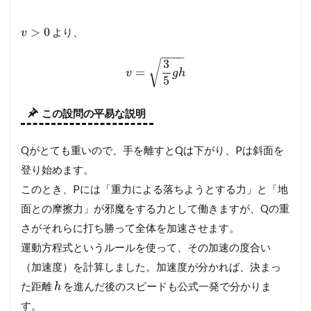
>
0
より、
v
−
−
−
−
3
√
=
v
g
h
5
この設問の平易な説明
Qがとても重いので、手を離すとQは下がり、Pは斜面を
登り始めます。
このとき、Pには「重力による落ちようとする力」と「地
面との摩擦力」が邪魔をする力として働きますが、Qの重
さがそれらに打ち勝って全体を加速させます。
運動方程式というルールを使って、その加速の度合い
（加速度）を計算しました。加速度が分かれば、決まっ
た距離
を進んだ後のスピードも公式一発で分かりま
h
す。