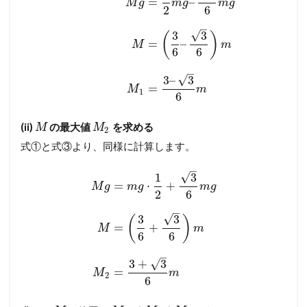
=
–
M
g
m
g
m
g
2
6
–
√
3
3
(
)
=
–
M
m
6
6
–
√
3
–
3
=
M
m
1
6
(ii)
の最大値
を求める
M
M
2
式①と式③より、同様に計算します。
–
√
1
3
=
⋅
+
M
g
m
g
m
g
2
6
–
√
3
3
(
)
=
+
M
m
6
6
–
√
3
+
3
=
M
m
2
6