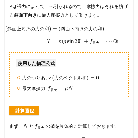
Pは張力によって上へ引かれるので、摩擦力はそれを妨げ
る
斜面下向き
に最大摩擦力として働きます。
(
)
=
(
)
斜
面
上
向
き
の
力
の
和
斜
面
下
向
き
の
力
の
和
∘
=
sin
30
+
⋯
③
T
m
g
f
最
大
使用した物理公式
(
)
=
0
力のつりあい:
力
の
ベ
ク
ト
ル
和
=
最大摩擦力:
f
μ
N
最
大
計算過程
まず、
と
の値を具体的に計算しておきます。
N
f
最
大
–