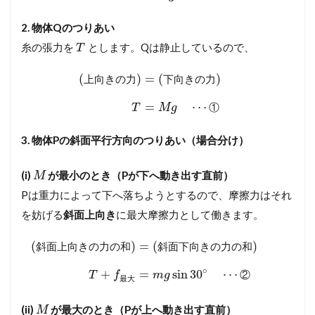
ロ
セ
2. 物体Qのつりあい
ス
糸の張力を
とします。Qは静止しているので、
T
ま
で
徹
(
)
=
(
)
上
向
き
の
力
下
向
き
の
力
底
ガ
=
⋯
①
T
M
g
イ
ド
3. 物体Pの斜面平行方向のつりあい（場合分け）
4
メ
(i)
が最小のとき（Pが下へ動き出す直前）
M
ン
Pは重力によって下へ落ちようとするので、摩擦力はそれ
バ
ー
を妨げる
斜面上向き
に最大摩擦力として働きます。
シ
ッ
(
)
=
(
)
斜
面
上
向
き
の
力
の
和
斜
面
下
向
き
の
力
の
和
プ
が
∘
+
=
sin
30
⋯
②
必
T
f
m
g
最
大
要
で
(ii)
が最大のとき（Pが上へ動き出す直前）
M
す