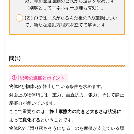
め、等加速度運動の公式から速さを求めます
プ
ロ
（別解としてエネルギー原理も有効）。
セ
(2)(イ)では、糸がたるんだ後のPの運動につい
ス
ま
て、新たな運動方程式を立てて解きます。
で
徹
底
ガ
イ
問(1)
ド
2.2
【
思考の道筋とポイント
総
ま
物体Pと物体Qが静止している条件を求めます。
と
斜面上の物体Pには、重力、垂直抗力、張力、そして静止
め
】
摩擦力が働いています。
こ
ここで重要なのは、
静止摩擦力の向きと大きさは状況に
の
よって変化する
ということです。
一
問
物体Pが「滑り落ちそうになる」のを摩擦が支えている場
を