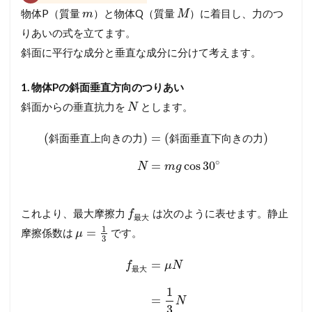
阜
物体P（質量
）と物体Q（質量
）に着目し、力のつ
m
M
大
りあいの式を立てます。
＋
東
斜面に平行な成分と垂直な成分に分けて考えます。
京
大
1. 物体Pの斜面垂直方向のつりあい
)
斜面からの垂直抗力を
とします。
N
3.1
【
設
(
)
=
(
)
斜
面
垂
直
上
向
き
の
力
斜
面
垂
直
下
向
き
の
力
問
∘
別
=
cos
30
N
m
g
解
説
】
これより、最大摩擦力
は次のように表せます。静止
f
考
最
大
え
1
=
摩擦係数は
です。
μ
3
方
か
=
f
μ
N
ら
最
大
計
1
算
=
N
3
プ