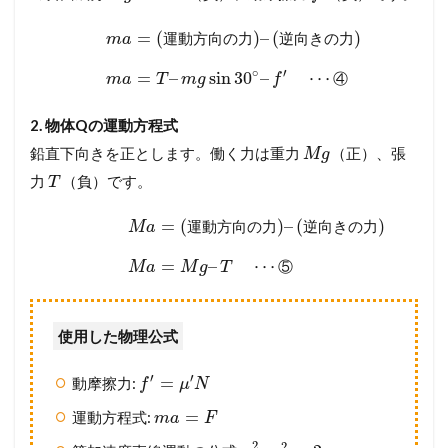
=
(
)
–
(
)
運
動
方
向
の
力
逆
向
き
の
力
m
a
∘
′
=
–
sin
30
–
⋯
④
m
a
T
m
g
f
2. 物体Qの運動方程式
鉛直下向きを正とします。働く力は重力
（正）、張
M
g
力
（負）です。
T
=
(
)
–
(
)
運
動
方
向
の
力
逆
向
き
の
力
M
a
=
–
⋯
⑤
M
a
M
g
T
使用した物理公式
′
′
=
動摩擦力:
f
μ
N
=
運動方程式:
m
a
F
2
2