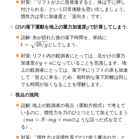
対策: 「リフトが上に急発進すると、体は下に押し
付けられる」という日常体験を思い出しましょう。
慣性力は常に加速度と「逆向き」です。
(2)の落下運動を地上の重力加速度
で計算してしまう
:
g
誤解: 糸が切れた後の落下時間を、単純に
−
−
−
−
=
2
/
√
としてしまう。
t
h
g
対策: リフト内の観測者にとっては、見かけの重力
+
加速度が
になっていることを意識します。地
g
a
上の観測者にとっては、落下中にリフトの床も加速
して「迎えに来る」ため、相対的な落下距離は同じ
でも時間が短くなることを理解します。
視点の混同
:
誤解: 地上の観測者の視点（運動方程式）で考えて
いるのに、慣性力を力のひとつとして加えてしまう
=
–
+
（
のような誤った式を立て
m
a
S
m
g
m
a
る）。
対策: 「慣性力は非慣性系でだけ使う魔法の力」と