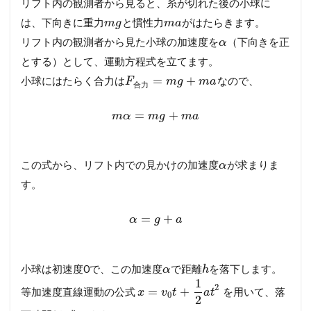
リフト内の観測者から見ると、糸が切れた後の小球に
は、下向きに重力
と慣性力
がはたらきます。
m
g
m
a
リフト内の観測者から見た小球の加速度を
（下向きを正
α
とする）として、運動方程式を立てます。
=
+
小球にはたらく合力は
なので、
F
m
g
m
a
合
力
=
+
m
α
m
g
m
a
この式から、リフト内での見かけの加速度
が求まりま
α
す。
=
+
α
g
a
小球は初速度0で、この加速度
で距離
を落下します。
α
h
1
2
=
+
等加速度直線運動の公式
を用いて、落
x
v
t
a
t
0
2