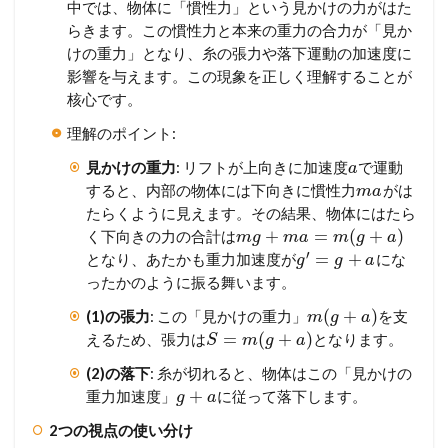
中では、物体に「慣性力」という見かけの力がはた
らきます。この慣性力と本来の重力の合力が「見か
けの重力」となり、糸の張力や落下運動の加速度に
影響を与えます。この現象を正しく理解することが
核心です。
理解のポイント:
見かけの重力
: リフトが上向きに加速度
で運動
a
すると、内部の物体には下向きに慣性力
がは
m
a
たらくように見えます。その結果、物体にはたら
+
=
(
+
)
く下向きの力の合計は
m
g
m
a
m
g
a
′
=
+
となり、あたかも重力加速度が
にな
g
g
a
ったかのように振る舞います。
(
+
)
(1)の張力
: この「見かけの重力」
を支
m
g
a
=
(
+
)
えるため、張力は
となります。
S
m
g
a
(2)の落下
: 糸が切れると、物体はこの「見かけの
+
重力加速度」
に従って落下します。
g
a
2つの視点の使い分け