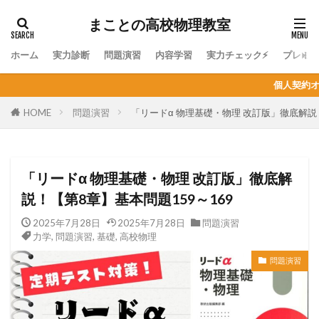
まことの高校物理教室
ホーム
実力診断
問題演習
内容学習
実力チェック⚡
プレミ
個人契約オンライン家庭教師の生徒募
HOME
問題演習
「リードα 物理基礎・物理 改訂版」徹底解説！
「リードα 物理基礎・物理 改訂版」徹底解
説！【第8章】基本問題159～169
2025年7月28日
2025年7月28日
問題演習
力学
,
問題演習
,
基礎
,
高校物理
問題演習