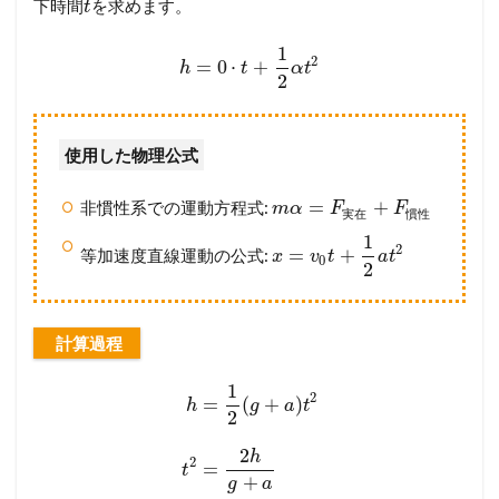
下時間
を求めます。
t
1
2
=
0
⋅
+
h
t
α
t
2
使用した物理公式
=
+
非慣性系での運動方程式:
m
α
F
F
実
在
慣
性
1
2
=
+
等加速度直線運動の公式:
x
v
t
a
t
0
2
計算過程
1
2
=
(
+
)
h
g
a
t
2
2
h
2
=
t
+
g
a