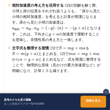
相対加速度の考え方を活用する
: (2)の別解を解く際、
小球と床の位置をそれぞれ追うよりも、「床から見た
小球の相対加速度」を考えると計算が簡潔になりま
す。床から見た小球の加速度は、
=
–
=
(
−
)
–
(
)
=
−
(
+
)
となりま
a
a
a
g
a
g
a
相
対
球
床
+
す。これは、下向きに
の加速度で運動すること
g
a
を意味し、非慣性系の考え方と一致します。
=
+
文字式を整理する習慣
: (1)で
を
S
m
g
m
a
=
(
+
)
=
+
とまとめる、(2)で
S
m
g
a
m
α
m
g
m
a
=
+
から
とまとめるなど、式を簡潔に整理する
α
g
a
ことで、物理的な意味（見かけの重力加速度など）が
明確になり、計算ミスも減ります。
×
160 慣性力
思考のクセを直す講義
詳細を見る
まこと先生のドクター型 ¥14,800
ホーム
シェア
メニュー
TOPへ