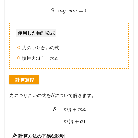
–
–
=
0
S
m
g
m
a
使用した物理公式
力のつり合いの式
=
慣性力:
F
m
a
計算過程
力のつり合いの式を
について解きます。
S
=
+
S
m
g
m
a
=
(
+
)
m
g
a
計算方法の平易な説明