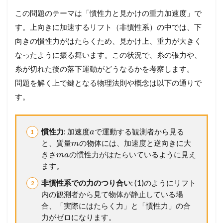
この問題のテーマは「慣性力と見かけの重力加速度」で
す。上向きに加速するリフト（非慣性系）の中では、下
向きの慣性力がはたらくため、見かけ上、重力が大きく
なったように振る舞います。この状況で、糸の張力や、
糸が切れた後の落下運動がどうなるかを考察します。
問題を解く上で鍵となる物理法則や概念は以下の通りで
す。
慣性力
: 加速度
で運動する観測者から見る
a
と、質量
の物体には、加速度と逆向きに大
m
きさ
の慣性力がはたらいているように見え
m
a
ます。
非慣性系での力のつり合い
: (1)のようにリフト
内の観測者から見て物体が静止している場
合、「実際にはたらく力」と「慣性力」の合
力がゼロになります。