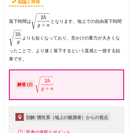
結論と吟味
−
−
−
−
−
√
2
h
落下時間は
となります。地上での自由落下時間
+
g
a
−
−
−
√
2
h
よりも短くなっており、見かけの重力が大きくな
g
ったことで、より速く落下するという直感と一致する結
果です。
−
−
−
−
−
√
2
h
解答 (2)
+
g
a
別解: 慣性系（地上の観測者）からの視点
思考の道筋とポイント