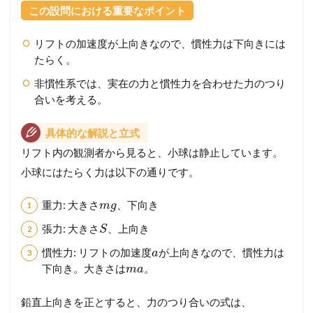
この設問における重要なポイント
リフトの加速度が上向きなので、慣性力は下向きには
たらく。
非慣性系では、実在の力と慣性力を合わせた力のつり
合いを考える。
具体的な解説と立式
リフト内の観測者から見ると、小球は静止しています。
小球にはたらく力は以下の通りです。
重力: 大きさ
、下向き
m
g
張力: 大きさ
、上向き
S
慣性力: リフトの加速度
が上向きなので、慣性力は
a
下向き。大きさは
。
m
a
鉛直上向きを正とすると、力のつり合いの式は、