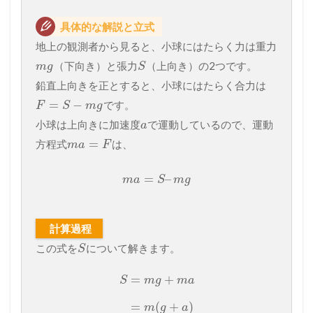
具体的な解説と立式
地上の観測者から見ると、小球にはたらく力は重力
（下向き）と張力
（上向き）の2つです。
m
g
S
鉛直上向きを正とすると、小球にはたらく合力は
=
−
です。
F
S
m
g
小球は上向きに加速度
で運動しているので、運動
a
=
方程式
は、
m
a
F
=
–
m
a
S
m
g
計算過程
この式を
について解きます。
S
=
+
S
m
g
m
a
=
(
+
)
m
g
a