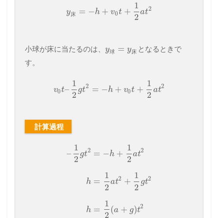
1
2
=
−
+
+
y
h
v
t
a
t
0
床
2
=
小球が床に当たるのは、
となるときで
y
y
球
床
す。
1
1
2
2
–
=
−
+
+
v
t
g
t
h
v
t
a
t
0
0
2
2
計算過程
1
1
2
2
–
=
−
+
g
t
h
a
t
2
2
1
1
2
2
=
+
h
a
t
g
t
2
2
1
2
=
(
+
)
h
a
g
t
2