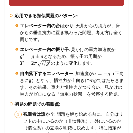
応用できる類似問題のパターン
:
エレベーター内の台はかり
: 天井からの張力が、床
からの垂直抗力に置き換わった問題。考え方は全く
同じです。
エレベーター内の振り子
: 見かけの重力加速度が
′
=
±
となるため、振り子の周期が
g
g
a
−
−
−
′
=
2
/
√
のように変化します。
T
π
l
g
=
−
自由落下するエレベーター
: 加速度が
（下向
a
g
きにg）となり、慣性力が上向きに
ではたらきま
m
g
す。その結果、重力と慣性力がつり合い、見かけの
重力がゼロになる「無重力状態」を考察する問題。
初見の問題での着眼点
:
観測者は誰か？
: 問題を解き始める前に、自分はリ
フトの中にいるのか（非慣性系）、外にいるのか
（慣性系）の立場を明確に決めます。特に指定が