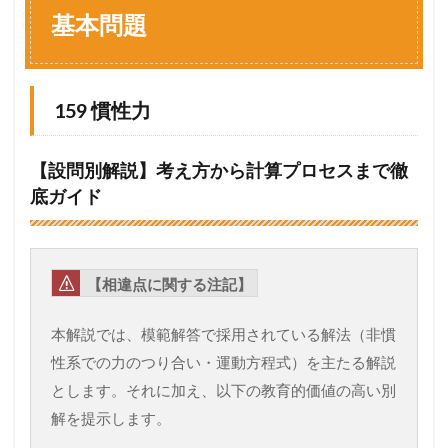
問
基本問題
題
1.1
1
5
159 慣性力
9
慣
性
【設問別解説】考え方から計算プロセスまで徹
力
底ガイド
1.2
1
6
0
【相違点に関する注記】
慣
性
力
本解説では、模範解答で採用されている解法（非慣
1.3
性系での力のつり合い・運動方程式）を主たる解説
1
とします。それに加え、以下の教育的価値の高い別
6
1
解を提示します。
慣