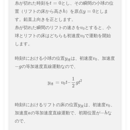
=
0
糸が切れた時刻を
とし、その瞬間の小球の位
t
=
0
置（リフトの床から高さ
）を原点
としま
h
y
す。鉛直上向きを正とします。
糸が切れた瞬間のリフトの速さを
とすると、小
v
0
球とリフトの床はどちらも初速度
で運動を開始
v
0
します。
時刻
における小球の位置
は、初速度
、加速度
t
y
v
0
球
−
の等加速度直線運動なので、
g
1
2
=
–
y
v
t
g
t
0
球
2
時刻
におけるリフトの床の位置
は、初速度
、
t
y
v
0
床
−
加速度
の等加速度直線運動で、初期位置が
な
a
h
ので、