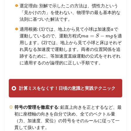
選定理由: 別解で示したこの方法は、慣性力という
「見かけの力」を使わない、物理学の最も基本的な
法則に基づいた解法です。
適用根拠: (1)では、地上から見て小球は加速度
で
a
=
−
運動しているので、運動方程式
を適
m
a
S
m
g
用します。(2)では、地上から見て小球と床はそれぞ
れ異なる加速度で運動します。両者の位置関係を追
跡するために、等加速度直線運動の公式をそれぞれ
に適用するのが論理的に正しい手順です。
計算ミスをなくす！日頃の意識と実践テクニック
符号の管理を徹底する
: 鉛直上向きを正とするなど、最
初に座標軸の向きを自分で決め、全てのベクトル量
（力、加速度、変位）の符号をそのルールに従って一
貫して扱います。