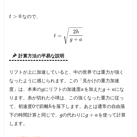
>
0
なので、
t
−
−
−
−
−
√
2
h
=
t
+
g
a
計算方法の平易な説明
リフトが上に加速していると、中の世界では重力が強く
なったように感じられます。この「見かけの重力加速
+
度」は、本来の
にリフトの加速度
を加えた
にな
g
a
g
a
ります。糸が切れた小球は、この強くなった重力に従っ
て、初速度0で距離
を落下します。あとは通常の自由落
h
+
下の時間計算と同じで、
の代わりに
を使って計算
g
g
a
します。