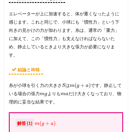
エレベーターが上に加速すると、体が重くなったように
感じます。これと同じで、小球にも「慣性力」という下
向きの見かけの力が加わります。糸は、通常の「重力」
に加えて、この「慣性力」も支えなければならないた
め、静止しているときより大きな張力が必要になりま
す。
結論と吟味
(
+
)
糸が小球を引く力の大きさ
は
です。静止して
S
m
g
a
いる場合の張力
よりも
だけ大きくなっており、物
m
g
m
a
理的に妥当な結果です。
(
+
)
解答 (1)
m
g
a