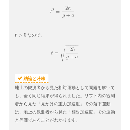
2
h
2
=
t
+
g
a
>
0
なので、
t
−
−
−
−
−
√
2
h
=
t
+
g
a
結論と吟味
地上の観測者から見た相対運動として問題を解いて
も、全く同じ結果が得られました。リフト内の観測
者から見た「見かけの重力加速度」での落下運動
は、地上の観測者から見た「相対加速度」での運動
と等価であることがわかります。