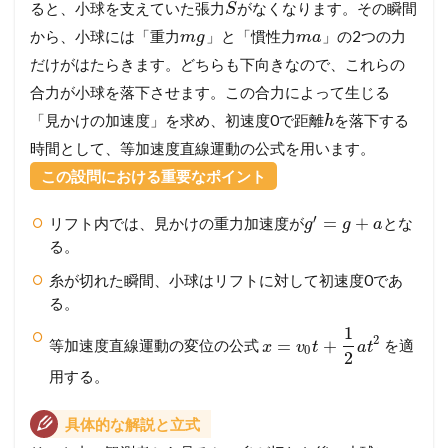
ると、小球を支えていた張力
がなくなります。その瞬間
S
から、小球には「重力
」と「慣性力
」の2つの力
m
g
m
a
だけがはたらきます。どちらも下向きなので、これらの
合力が小球を落下させます。この合力によって生じる
「見かけの加速度」を求め、初速度0で距離
を落下する
h
時間として、等加速度直線運動の公式を用います。
この設問における重要なポイント
′
=
+
リフト内では、見かけの重力加速度が
とな
g
g
a
る。
糸が切れた瞬間、小球はリフトに対して初速度0であ
る。
1
2
=
+
等加速度直線運動の変位の公式
を適
x
v
t
a
t
0
2
用する。
具体的な解説と立式