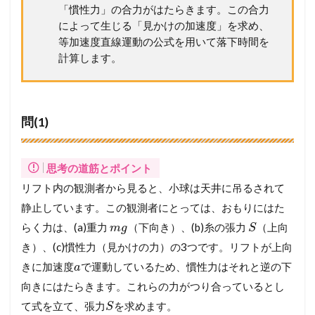
「慣性力」の合力がはたらきます。この合力
によって生じる「見かけの加速度」を求め、
等加速度直線運動の公式を用いて落下時間を
計算します。
問(1)
思考の道筋とポイント
リフト内の観測者から見ると、小球は天井に吊るされて
静止しています。この観測者にとっては、おもりにはた
らく力は、(a)重力
（下向き）、(b)糸の張力
（上向
m
g
S
き）、(c)慣性力（見かけの力）の3つです。リフトが上向
きに加速度
で運動しているため、慣性力はそれと逆の下
a
向きにはたらきます。これらの力がつり合っているとし
て式を立て、張力
を求めます。
S