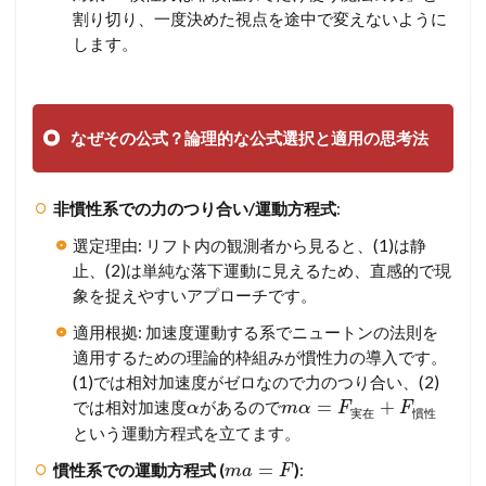
割り切り、一度決めた視点を途中で変えないように
します。
なぜその公式？論理的な公式選択と適用の思考法
非慣性系での力のつり合い/運動方程式
:
選定理由: リフト内の観測者から見ると、(1)は静
止、(2)は単純な落下運動に見えるため、直感的で現
象を捉えやすいアプローチです。
適用根拠: 加速度運動する系でニュートンの法則を
適用するための理論的枠組みが慣性力の導入です。
(1)では相対加速度がゼロなので力のつり合い、(2)
=
+
では相対加速度
があるので
α
m
α
F
F
実
在
慣
性
という運動方程式を立てます。
=
慣性系での運動方程式 (
)
:
m
a
F