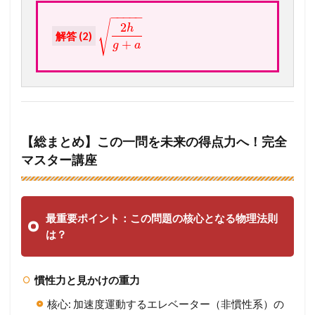
−
−
−
−
−
√
2
h
解答 (2)
+
g
a
【総まとめ】この一問を未来の得点力へ！完全
マスター講座
最重要ポイント：この問題の核心となる物理法則
は？
慣性力と見かけの重力
核心: 加速度運動するエレベーター（非慣性系）の