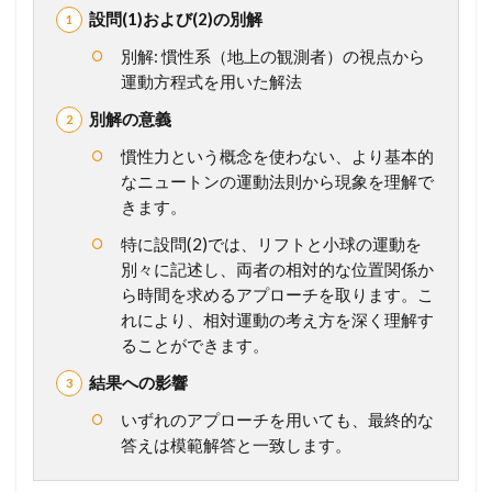
性
設問(1)および(2)の別解
力
別解: 慣性系（地上の観測者）の視点から
1.4
運動方程式を用いた解法
1
6
別解の意義
2
遠
慣性力という概念を使わない、より基本的
心
なニュートンの運動法則から現象を理解で
力
きます。
2
特に設問(2)では、リフトと小球の運動を
メ
別々に記述し、両者の相対的な位置関係か
ン
バ
ら時間を求めるアプローチを取ります。こ
ー
れにより、相対運動の考え方を深く理解す
シ
ることができます。
ッ
プ
結果への影響
が
必
いずれのアプローチを用いても、最終的な
要
答えは模範解答と一致します。
で
す