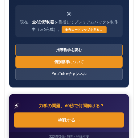
🎯
現在、
全6分野制覇
を目指してプレミアムパックを制作
中（5/6完成）。
制作ロードマップを見る →
指導哲学を読む
個別指導について
YouTubeチャンネル
⚡
力学の問題、60秒で何問解ける？
挑戦する →
323問収録 · 無料 · 登録不要