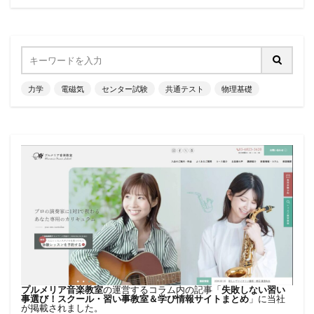
力学
電磁気
センター試験
共通テスト
物理基礎
プルメリア音楽教室
の運営するコラム内の記事「
失敗しない習い
事選び！スクール・習い事教室＆学び情報サイトまとめ
」に当社
が掲載されました。