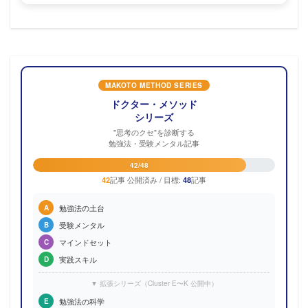
MAKOTO METHOD SERIES
ドクター・メソッド
シリーズ
"思考のクセ"を診断する
勉強法・受験メンタル記事
42/48
記事 公開済み / 目標:
記事
42
48
勉強法の土台
A
受験メンタル
B
マインドセット
C
実践スキル
D
▼ 拡張シリーズ（Cluster E〜K 公開中）
勉強法の科学
E