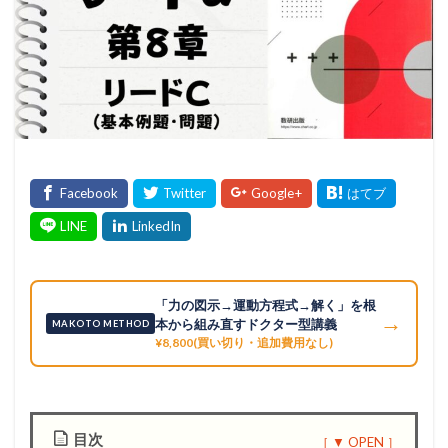
「力の図示→運動方程式→解く」を根
→
本から組み直すドクター型講義
MAKOTO METHOD
¥8,800(買い切り・追加費用なし)
目次