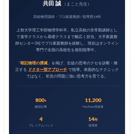
共田 誠
（まこと先生）
高校物理講師・プロ家庭教師 / 指導歴14年
上智大学理工学部物理学科卒。私立高校の非常勤講師とし
て進学クラスから基礎クラスまで幅広く担当。大手家庭教
師センター3社でプロ家庭教師を経験し、現在はオンライン
専門で全国の高校生を個別指導中。
「
暗記物理の撲滅
」を掲げ、生徒の思考のクセを診断・矯
正する
ドクター型アプローチ
で指導。表面的なテクニック
ではなく、初見の問題に強い思考力を育てる。
800
11,200
+
解説記事
YouTube登録者
4
14
年
プレミアムパック
指導歴