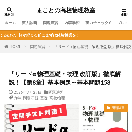
まことの高校物理教室
ホーム
実力診断
問題演習
内容学習
実力チェック⚡
プレミ
まずは体験授業を！
HOME
問題演習
「リードα 物理基礎・物理 改訂版」徹底解説
「リードα 物理基礎・物理 改訂版」徹底解
説！【第8章】基本例題～基本問題158
2025年7月27日
問題演習
力学
,
問題演習
,
基礎
,
高校物理
問題演習