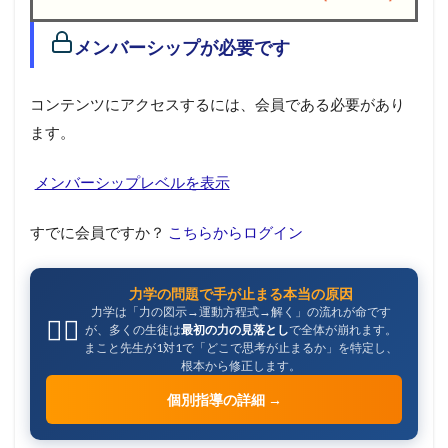
1
メンバーシップが必要です
メ
ン
バ
コンテンツにアクセスするには、会員である必要があり
ー
シ
ます。
ッ
プ
メンバーシップレベルを表示
が
必
要
すでに会員ですか？
こちらからログイン
で
す
力学の問題で手が止まる本当の原因
力学は「力の図示→運動方程式→解く」の流れが命です
🧑‍⚕️
が、多くの生徒は
最初の力の見落とし
で全体が崩れます。
まこと先生が1対1で「どこで思考が止まるか」を特定し、
根本から修正します。
個別指導の詳細 →