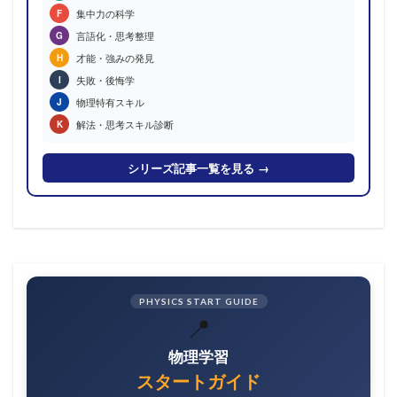
集中力の科学
F
言語化・思考整理
G
才能・強みの発見
H
失敗・後悔学
I
物理特有スキル
J
解法・思考スキル診断
K
シリーズ記事一覧を見る →
PHYSICS START GUIDE
📍
物理学習
スタートガイド