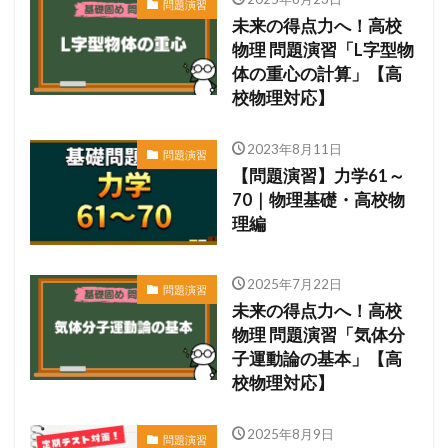
問題演習
未来の得点力へ！高校
物理 問題演習「L字型物
体の重心の計算」【高
校物理対応】
2023年8月11日
問題演習
【問題演習】力学61～
70｜物理基礎・高校物
理編
2025年7月22日
問題演習
未来の得点力へ！高校
物理 問題演習「気体分
子運動論の基本」【高
校物理対応】
2025年8月9日
問題演習