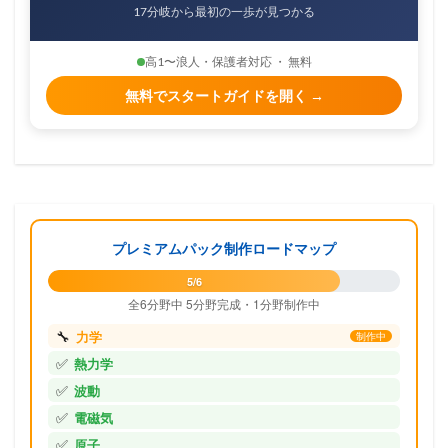
17分岐から最初の一歩が見つかる
高1〜浪人・保護者対応 ・ 無料
無料でスタートガイドを開く →
プレミアムパック制作ロードマップ
5/6
全6分野中 5分野完成・1分野制作中
🔧
力学
制作中
✅
熱力学
✅
波動
✅
電磁気
✅
原子