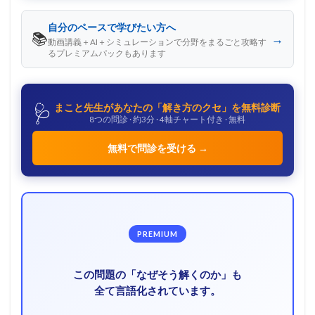
自分のペースで学びたい方へ
📚
→
動画講義＋AI＋シミュレーションで分野をまるごと攻略す
るプレミアムパックもあります
🩺
まこと先生があなたの「解き方のクセ」を無料診断
8つの問診 · 約3分 · 4軸チャート付き · 無料
無料で問診を受ける →
PREMIUM
この問題の「なぜそう解くのか」も
全て言語化されています。