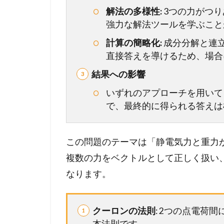
ま
解法の多様性:
3つの力がつ
と
強力な解法ツールを学ぶこと
め
】
計算の簡略化:
成分分解と連
こ
直接答えを導けるため、場合
の
結果への影響
一
問
いずれのアプローチを用いて
を
で、最終的に得られる答えは
未
来
の
この問題のテーマは「静電気力と重力
得
点
複数の力をベクトルとして正しく扱い
力
なります。
へ
！
完
クーロンの法則
: 2つの点電荷
全
本法則です。