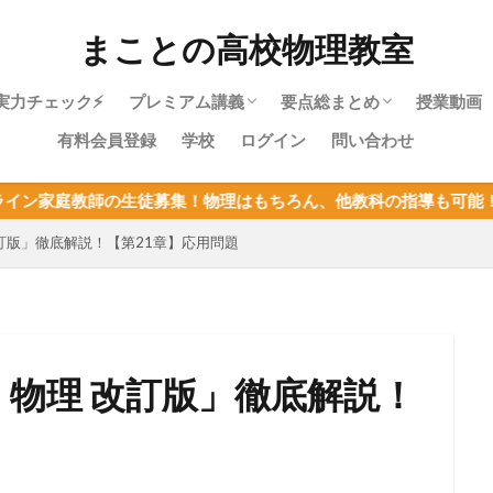
まことの高校物理教室
実力チェック⚡
プレミアム講義
要点総まとめ
授業動画
有料会員登録
学校
ログイン
問い合わせ
物理やり直しガイド｜高校物理を受験に
物理基礎・最短攻略パック紹介
目次：物理基礎
力学・最短攻略パック紹介
目次：力学
熱力学・最短攻略パック紹介
目次：熱力学
波動・最短攻略パック紹介
目次：波動
電磁気・最短攻略パック紹介
目次：電磁気
原子・最短攻略パック紹介
目次：原子
物理基礎まとめ
募集！物理はもちろん、他教科の指導も可能！定員が決まってるの
使うあなたへ
改訂版」徹底解説！【第21章】応用問題
・物理 改訂版」徹底解説！