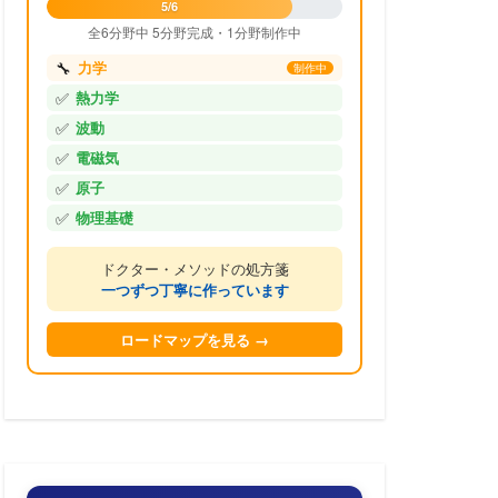
5/6
全6分野中 5分野完成・1分野制作中
🔧
力学
制作中
✅
熱力学
✅
波動
✅
電磁気
✅
原子
✅
物理基礎
ドクター・メソッドの処方箋
一つずつ丁寧に作っています
ロードマップを見る →