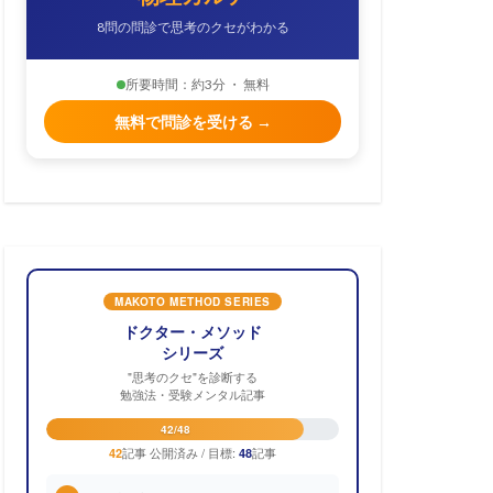
8問の問診で思考のクセがわかる
所要時間：約3分 ・ 無料
無料で問診を受ける →
MAKOTO METHOD SERIES
ドクター・メソッド
シリーズ
"思考のクセ"を診断する
勉強法・受験メンタル記事
42/48
記事 公開済み / 目標:
記事
42
48