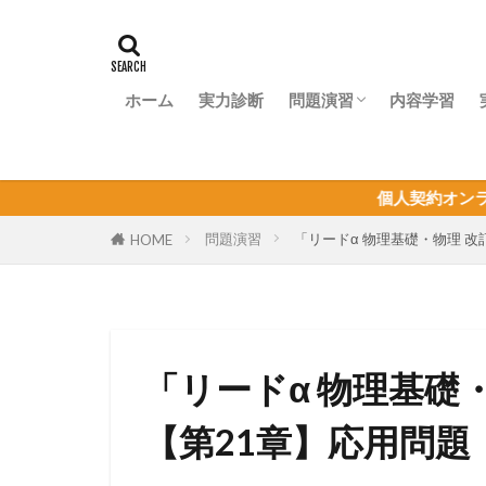
ホーム
実力診断
問題演習
内容学習
問題演習ナビ
個人契約オンライン家庭教師の生徒
問題演習
「リードα 物理基礎・物理 
HOME
「リードα 物理基礎
【第21章】応用問題