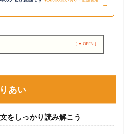
→
つりあい
題文をしっかり読み解こう