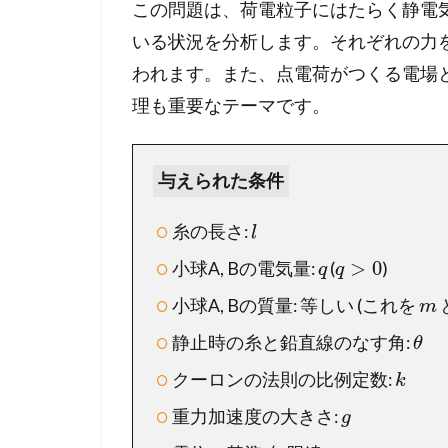
つ
この問題は、荷電粒子にはたらく静電
り
いる状況を分析します。それぞれの力
あ
われます。また、点電荷がつくる電場
い
理も重要なテーマです。
1.1
【
問
題
与えられた条件
の
確
糸の長さ:
l
認
>
0
小球A, Bの電気量:
(
)
】
q
q
ま
小球A, Bの質量: 等しい (これを
m
ず
は
静止時の糸と鉛直線のなす角:
θ
問
クーロンの法則の比例定数:
k
題
文
重力加速度の大きさ:
g
を