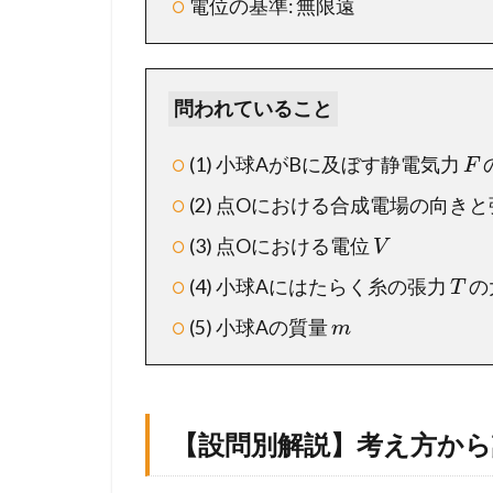
電位の基準: 無限遠
し
っ
か
り
読
問われていること
み
解
(1) 小球AがBに及ぼす静電気力
F
こ
(2) 点Oにおける合成電場の向き
う
(3) 点Oにおける電位
V
1.2
【
(4) 小球Aにはたらく糸の張力
の
T
設
(5) 小球Aの質量
問
m
別
解
説
】
【設問別解説】考え方か
考
え