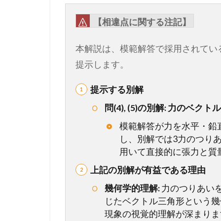
方
か
【相違点に関する注記】
ら
計
本解説は、模範解答で採用されてい
算
プ
提示します。
ロ
セ
提示する別解
ス
ま
問(4), (5)の別解: 力のベ
で
模範解答が力を水平・鉛
徹
し、別解では3力のつり
底
用いて直接的に張力と質
ガ
イ
上記の別解が有益である理由
ド
幾何学的理解:
力のつりあい
1.3
じたベクトル三角形という幾
【
現象の視覚的理解が深まりま
総