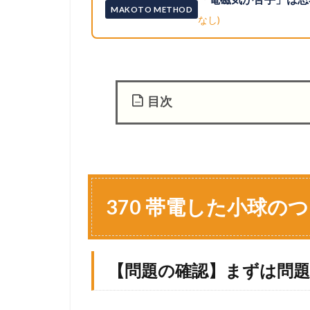
MAKOTO METHOD
なし)
目次
1
3
7
0
帯
370 帯電した小球の
電
し
た
小
【問題の確認】まずは問
球
の