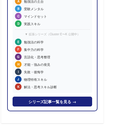
勉強法の土台
A
受験メンタル
B
マインドセット
C
実践スキル
D
▼ 拡張シリーズ（Cluster E〜K 公開中）
勉強法の科学
E
集中力の科学
F
言語化・思考整理
G
才能・強みの発見
H
失敗・後悔学
I
物理特有スキル
J
解法・思考スキル診断
K
シリーズ記事一覧を見る →