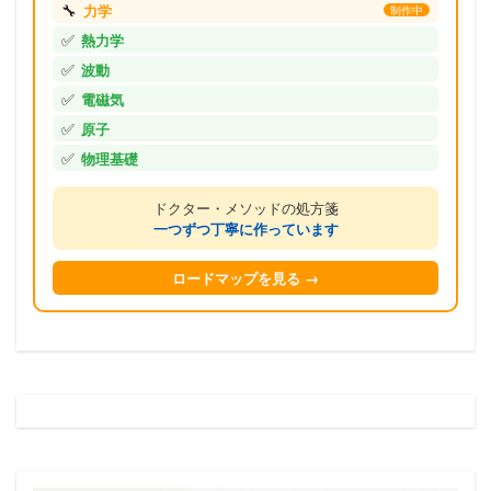
🔧
力学
制作中
✅
熱力学
✅
波動
✅
電磁気
✅
原子
✅
物理基礎
ドクター・メソッドの処方箋
一つずつ丁寧に作っています
ロードマップを見る →