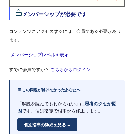
1
メンバーシップが必要です
メ
ン
バ
コンテンツにアクセスするには、会員である必要があり
ー
シ
ます。
ッ
プ
メンバーシップレベルを表示
が
必
要
すでに会員ですか？
こちらからログイン
で
す
💬 この問題が解けなかったあなたへ
「解説を読んでもわからない」は
思考のクセが原
因
です。個別指導で根本から修正します。
個別指導の詳細を見る →