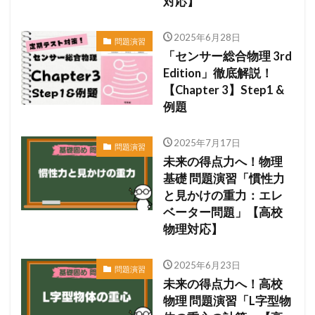
対応】
2025年6月28日
問題演習
「センサー総合物理 3rd
Edition」徹底解説！
【Chapter 3】Step1 &
例題
2025年7月17日
問題演習
未来の得点力へ！物理
基礎 問題演習「慣性力
と見かけの重力：エレ
ベーター問題」【高校
物理対応】
2025年6月23日
問題演習
未来の得点力へ！高校
物理 問題演習「L字型物