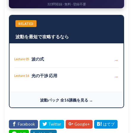
323問収録 · 無料 · 登録不要
RELATED
波動を最短で攻略するなら
→
波の式
Lecture 05
→
光の干渉 応用
Lecture 16
波動パック 全16講義を見る →