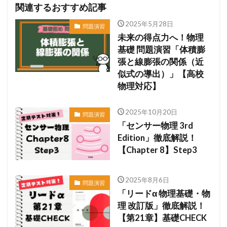
関連するおすすめ記事
2025年5月28日
問題演習
未来の得点力へ！物理
基礎 問題演習「体積膨
張と線膨張の関係（近
似式の導出）」【高校
物理対応】
2025年10月20日
問題演習
「センサー物理 3rd
Edition」徹底解説！
【Chapter 8】Step3
2025年8月6日
問題演習
「リードα 物理基礎・物
理 改訂版」徹底解説！
【第21章】基礎CHECK