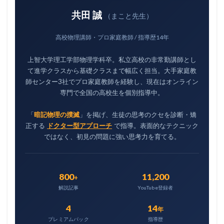
共田 誠
（まこと先生）
高校物理講師・プロ家庭教師 / 指導歴14年
上智大学理工学部物理学科卒。私立高校の非常勤講師とし
て進学クラスから基礎クラスまで幅広く担当。大手家庭教
師センター3社でプロ家庭教師を経験し、現在はオンライン
専門で全国の高校生を個別指導中。
「
暗記物理の撲滅
」を掲げ、生徒の思考のクセを診断・矯
正する
ドクター型アプローチ
で指導。表面的なテクニック
ではなく、初見の問題に強い思考力を育てる。
800
11,200
+
解説記事
YouTube登録者
4
14
年
プレミアムパック
指導歴