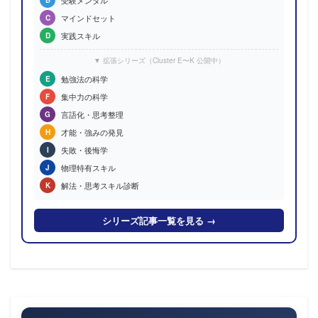
受験メンタル
B
マインドセット
C
実践スキル
D
▼ 拡張シリーズ（Cluster E〜K 公開中）
勉強法の科学
E
集中力の科学
F
言語化・思考整理
G
才能・強みの発見
H
失敗・後悔学
I
物理特有スキル
J
解法・思考スキル診断
K
シリーズ記事一覧を見る →