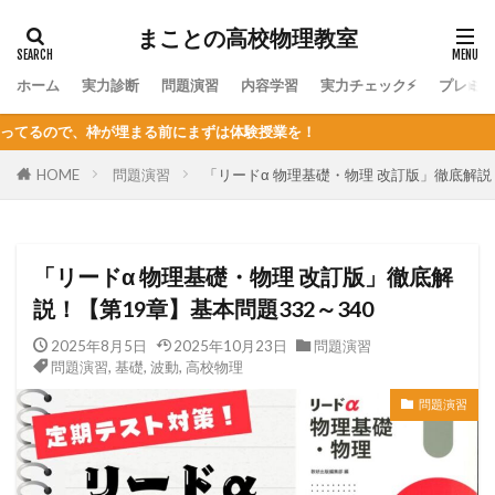
まことの高校物理教室
ホーム
実力診断
問題演習
内容学習
実力チェック⚡
プレミ
にまずは体験授業を！
HOME
問題演習
「リードα 物理基礎・物理 改訂版」徹底解説！
「リードα 物理基礎・物理 改訂版」徹底解
説！【第19章】基本問題332～340
2025年8月5日
2025年10月23日
問題演習
問題演習
,
基礎
,
波動
,
高校物理
問題演習