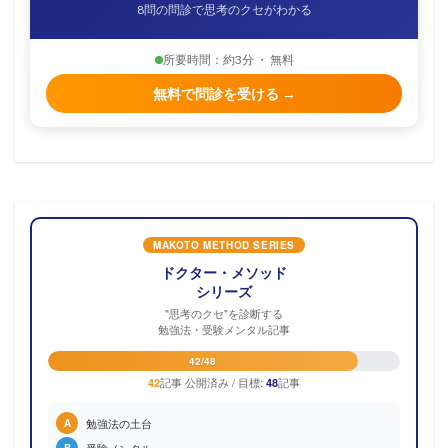
8問の問診で思考のクセがわかる
所要時間：約3分 ・ 無料
無料で問診を受ける →
MAKOTO METHOD SERIES
ドクター・メソッド
シリーズ
"思考のクセ"を診断する
勉強法・受験メンタル記事
42/48
記事 公開済み / 目標:
記事
42
48
勉強法の土台
A