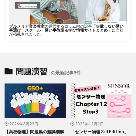
プルメリア音楽教室
の運営するコラム内の記事「
失敗しない習い
事選び！スクール・習い事教室＆学び情報サイトまとめ
」に当社
が掲載されました。
問題演習
の最新記事8件
2026年3月23日
2025年12月1日
【高校物理】問題集の超詳細解
「センサー物理 3rd Edition」