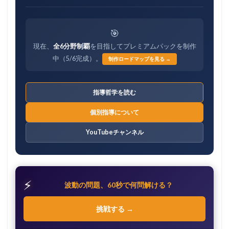
🎯
現在、
全6分野制覇
を目指してプレミアムパックを制作
中（5/6完成）。
制作ロードマップを見る →
指導哲学を読む
個別指導について
YouTubeチャンネル
⚡
波動の問題、60秒で何問解ける？
挑戦する →