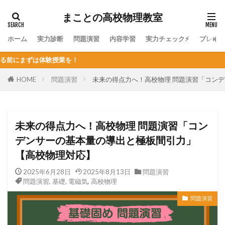
まことの高校物理教室
ホーム
実力診断
問題演習
内容学習
実力チェック⚡
プレミ
個人
HOME
問題演習
未来の得点力へ！高校物理 問題演習「コン
未来の得点力へ！高校物理 問題演習「コン
デンサーの基本量の導出と極板間引力」
【高校物理対応】
2025年6月28日
2025年8月13日
問題演習
問題演習
,
基礎
,
電磁気
,
高校物理
問題演習