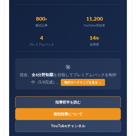
800
11,200
+
解説記事
YouTube登録者
4
14
年
プレミアムパック
指導歴
🎯
現在、
全6分野制覇
を目指してプレミアムパックを制作
中（5/6完成）。
制作ロードマップを見る →
指導哲学を読む
個別指導について
YouTubeチャンネル