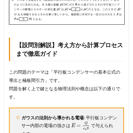
【設問別解説】考え方から計算プロセス
まで徹底ガイド
この問題のテーマは「平行板コンデンサーの基本公式の
導出と極板間引力」です。
問題を解く上で鍵となる物理法則や概念は以下の通りで
す。
ガウスの法則から導かれる電場
: 平行板コンデン
Q
=
サー内部の電場の強さは
で与えられ
E
ϵ
S
0