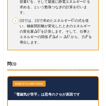
容量
を、そして最後に静電エネルギー
を
C
U
求める、という数珠つなぎの計算を行いま
す。
(2)では、(1)で求めたエネルギー
の式を使
U
い、極板間距離が変化したときのエネルギー
Δ
の変化量
を計算します。そして、仕事と
U
Δ
=
Δ
エネルギーの関係
から、力
を
F
d
U
F
導出します。
問(1)
MAKOTO METHOD
「電磁気が苦手」は思考のクセが原因です