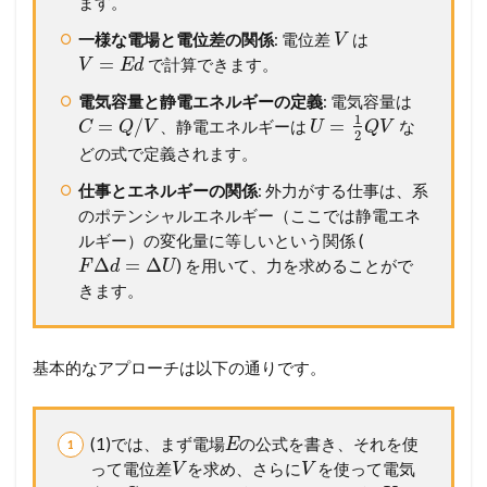
ます。
一様な電場と電位差の関係
: 電位差
は
V
=
で計算できます。
V
E
d
電気容量と静電エネルギーの定義
: 電気容量は
1
=
/
=
、静電エネルギーは
な
C
Q
V
U
Q
V
2
どの式で定義されます。
仕事とエネルギーの関係
: 外力がする仕事は、系
のポテンシャルエネルギー（ここでは静電エネ
ルギー）の変化量に等しいという関係 (
Δ
=
Δ
) を用いて、力を求めることがで
F
d
U
きます。
基本的なアプローチは以下の通りです。
(1)では、まず電場
の公式を書き、それを使
E
って電位差
を求め、さらに
を使って電気
V
V