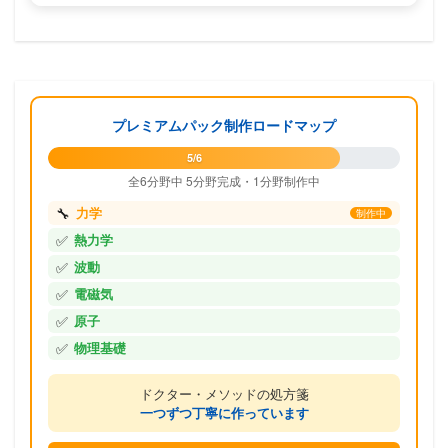
プレミアムパック制作ロードマップ
5/6
全6分野中 5分野完成・1分野制作中
🔧
力学
制作中
✅
熱力学
✅
波動
✅
電磁気
✅
原子
✅
物理基礎
ドクター・メソッドの処方箋
一つずつ丁寧に作っています