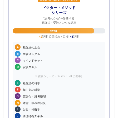
MAKOTO METHOD SERIES
ドクター・メソッド
シリーズ
"思考のクセ"を診断する
勉強法・受験メンタル記事
42/48
記事 公開済み / 目標:
記事
42
48
勉強法の土台
A
受験メンタル
B
マインドセット
C
実践スキル
D
▼ 拡張シリーズ（Cluster E〜K 公開中）
勉強法の科学
E
集中力の科学
F
言語化・思考整理
G
才能・強みの発見
H
失敗・後悔学
I
物理特有スキル
J