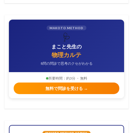
MAKOTO METHOD
🩺
まこと先生の
物理カルテ
8問の問診で思考のクセがわかる
所要時間：約3分 ・ 無料
無料で問診を受ける →