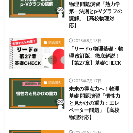
物理 問題演習「熱力学
第一法則とp-Vグラフの
読解」【高校物理対
応】
2025年8月13日
問題演習
「リードα 物理基礎・物
理 改訂版」徹底解説！
【第27章】基礎CHECK
2025年7月17日
問題演習
未来の得点力へ！物理
基礎 問題演習「慣性力
と見かけの重力：エレ
ベーター問題」【高校
物理対応】
2025年5月13日