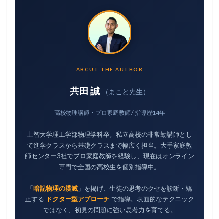
ABOUT THE AUTHOR
共田 誠
（まこと先生）
高校物理講師・プロ家庭教師 / 指導歴14年
上智大学理工学部物理学科卒。私立高校の非常勤講師とし
て進学クラスから基礎クラスまで幅広く担当。大手家庭教
師センター3社でプロ家庭教師を経験し、現在はオンライン
専門で全国の高校生を個別指導中。
「
暗記物理の撲滅
」を掲げ、生徒の思考のクセを診断・矯
正する
ドクター型アプローチ
で指導。表面的なテクニック
ではなく、初見の問題に強い思考力を育てる。