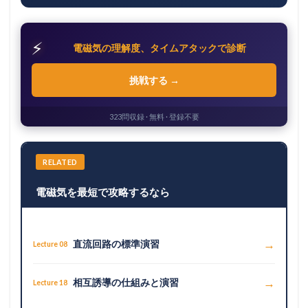
⚡
電磁気の理解度、タイムアタックで診断
挑戦する →
323問収録 · 無料 · 登録不要
RELATED
電磁気を最短で攻略するなら
→
直流回路の標準演習
Lecture 08
→
相互誘導の仕組みと演習
Lecture 18