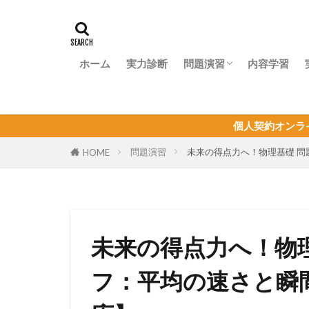
ホーム
実力診断
問題演習
内容学習
問題演習ナビ
個人契約オンライン家庭教師の生
問題演習
未来の得点力へ！物理基礎 問
HOME
未来の得点力へ！物理
フ：平均の速さと瞬