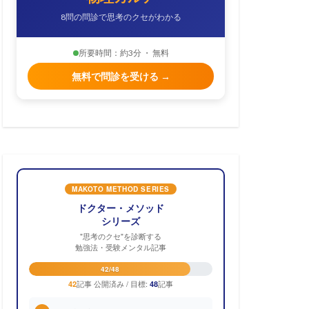
8問の問診で思考のクセがわかる
所要時間：約3分 ・ 無料
無料で問診を受ける →
MAKOTO METHOD SERIES
ドクター・メソッド
シリーズ
"思考のクセ"を診断する
勉強法・受験メンタル記事
42/48
記事 公開済み / 目標:
記事
42
48