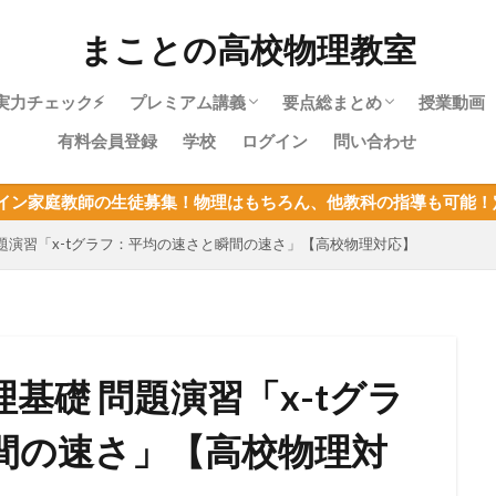
まことの高校物理教室
実力チェック⚡
プレミアム講義
要点総まとめ
授業動画
有料会員登録
学校
ログイン
問い合わせ
物理やり直しガイド｜高校物理を受験に
物理基礎・最短攻略パック紹介
目次：物理基礎
力学・最短攻略パック紹介
目次：力学
熱力学・最短攻略パック紹介
目次：熱力学
波動・最短攻略パック紹介
目次：波動
電磁気・最短攻略パック紹介
目次：電磁気
原子・最短攻略パック紹介
目次：原子
物理基礎まとめ
徒募集！物理はもちろん、他教科の指導も可能！定員が決まってる
使うあなたへ
題演習「x-tグラフ：平均の速さと瞬間の速さ」【高校物理対応】
基礎 問題演習「x-tグラ
間の速さ」【高校物理対