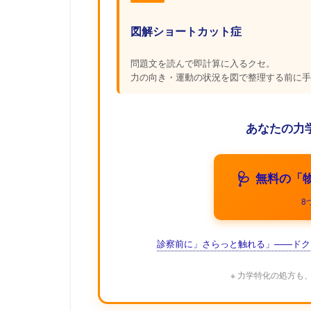
図解ショートカット症
問題文を読んで即計算に入るクセ。
力の向き・運動の状況を図で整理する前に手
あなたの力
🩺
無料の「
8
診察前に」さらっと触れる」——ドク
※ 力学特化の処方も