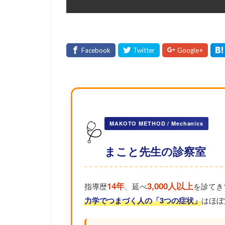
🩺
MAKOTO METHOD / Mechanics
まこと先生の診察室
14年
3,000人以上
指導歴
、延べ
を診てき
力学でつまづく人の「3つの症状」
はほぼ