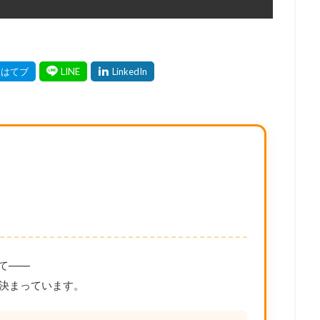
て——
決まっています。