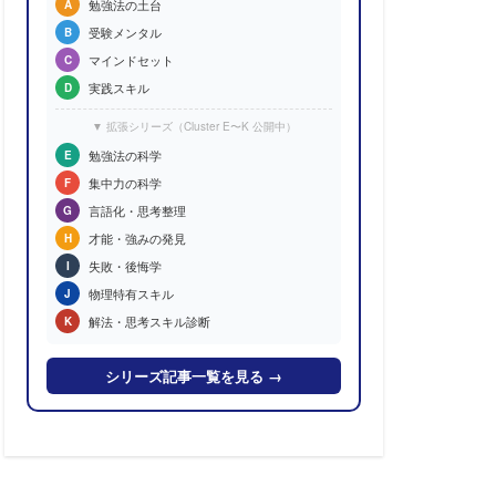
勉強法の土台
A
受験メンタル
B
マインドセット
C
実践スキル
D
▼ 拡張シリーズ（Cluster E〜K 公開中）
勉強法の科学
E
集中力の科学
F
言語化・思考整理
G
才能・強みの発見
H
失敗・後悔学
I
物理特有スキル
J
解法・思考スキル診断
K
シリーズ記事一覧を見る →