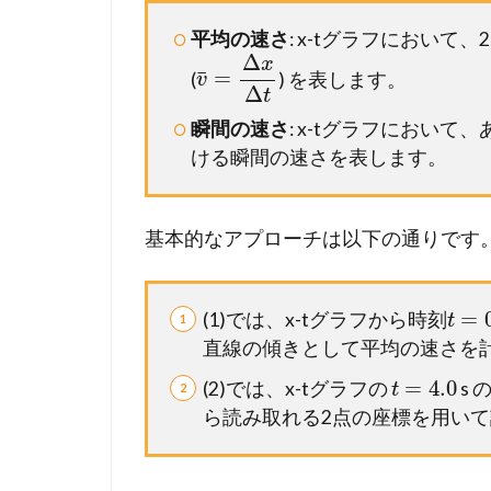
平均の速さ
: x-tグラフにおい
Δ
x
¯
=
(
) を表します。
v
Δ
t
瞬間の速さ
: x-tグラフにおい
ける瞬間の速さを表します。
基本的なアプローチは以下の通りです
=
(1)では、x-tグラフから時刻
t
直線の傾きとして平均の速さを
=
4.0
(2)では、x-tグラフの
s
t
ら読み取れる2点の座標を用い