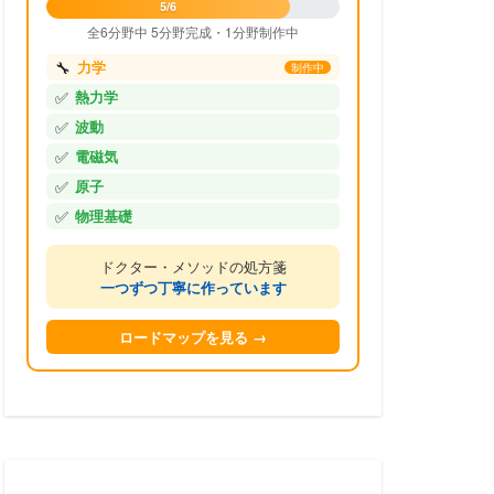
5/6
全6分野中 5分野完成・1分野制作中
🔧
力学
制作中
✅
熱力学
✅
波動
✅
電磁気
✅
原子
✅
物理基礎
ドクター・メソッドの処方箋
一つずつ丁寧に作っています
ロードマップを見る →