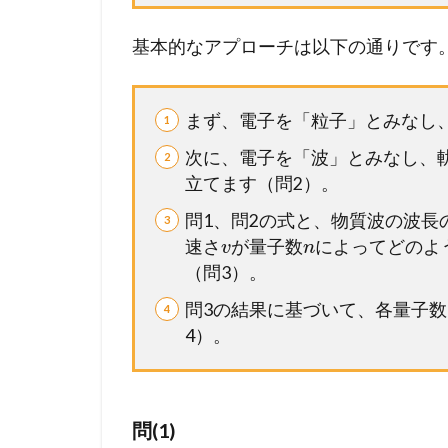
ま
と
基本的なアプローチは以下の通りです
め
】
こ
まず、電子を「粒子」とみなし
の
一
次に、電子を「波」とみなし、
問
立てます（問2）。
を
問1、問2の式と、物質波の波長
未
来
速さ
が量子数
によってどのよ
v
n
の
（問3）。
得
問3の結果に基づいて、各量子
点
4）。
力
へ
！
完
問(1)
全