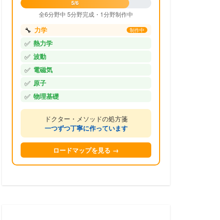
5/6
全6分野中 5分野完成・1分野制作中
🔧
力学
制作中
✅
熱力学
✅
波動
✅
電磁気
✅
原子
✅
物理基礎
ドクター・メソッドの処方箋
一つずつ丁寧に作っています
ロードマップを見る →