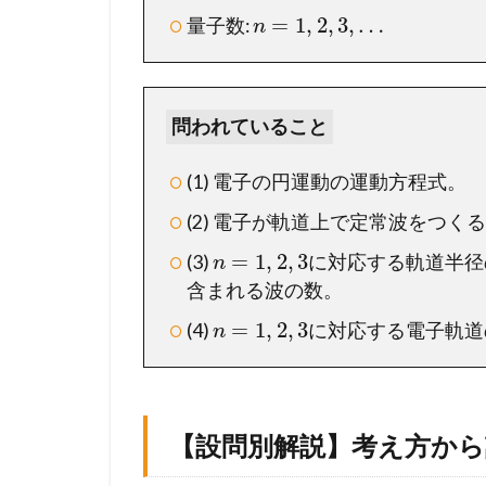
し
=
1
,
2
,
3
,
…
量子数:
n
っ
か
り
読
問われていること
み
解
こ
(1) 電子の円運動の運動方程式。
う
(2) 電子が軌道上で定常波をつく
1.2
=
1
,
2
,
3
(3)
に対応する軌道半径
n
【
含まれる波の数。
設
問
=
1
,
2
,
3
(4)
に対応する電子軌道
n
別
解
説
】
【設問別解説】考え方か
考
え