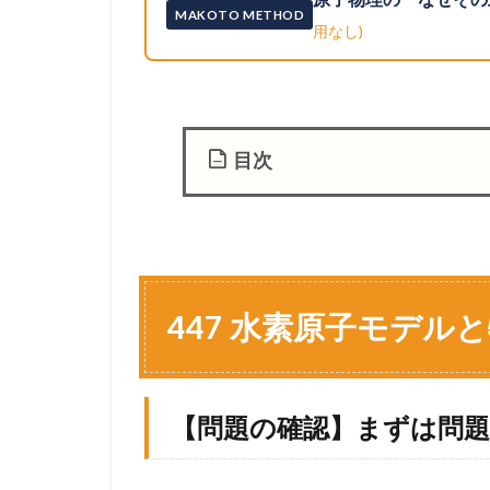
MAKOTO METHOD
用なし)
目次
1
4
4
7
水
447 水素原子モデル
素
原
子
モ
【問題の確認】まずは問
デ
ル