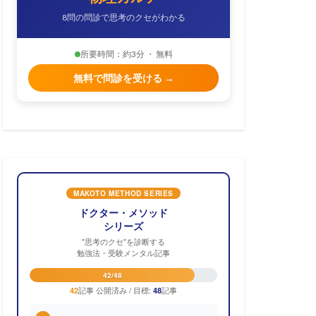
8問の問診で思考のクセがわかる
所要時間：約3分 ・ 無料
無料で問診を受ける →
MAKOTO METHOD SERIES
ドクター・メソッド
シリーズ
"思考のクセ"を診断する
勉強法・受験メンタル記事
42/48
記事 公開済み / 目標:
記事
42
48