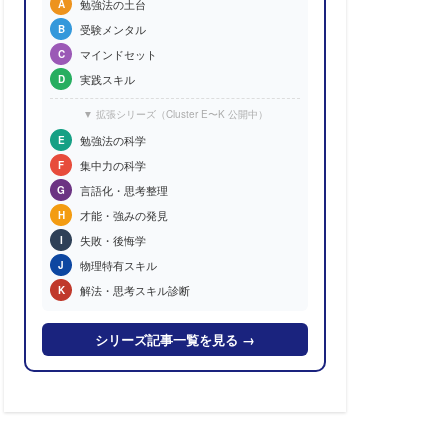
勉強法の土台
A
受験メンタル
B
マインドセット
C
実践スキル
D
▼ 拡張シリーズ（Cluster E〜K 公開中）
勉強法の科学
E
集中力の科学
F
言語化・思考整理
G
才能・強みの発見
H
失敗・後悔学
I
物理特有スキル
J
解法・思考スキル診断
K
シリーズ記事一覧を見る →