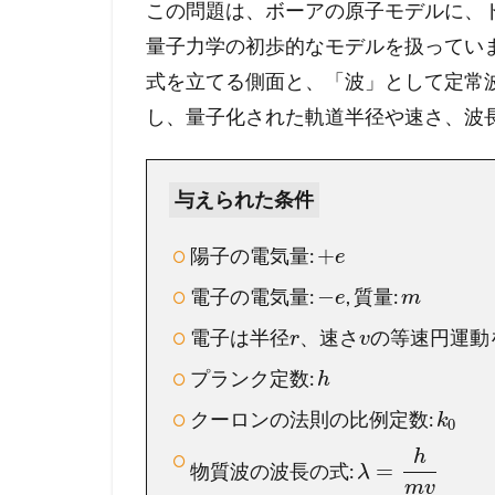
と
この問題は、ボーアの原子モデルに、
物
量子力学の初歩的なモデルを扱ってい
質
式を立てる側面と、「波」として定常
波
し、量子化された軌道半径や速さ、波
1.1
【
問
題
与えられた条件
の
確
+
陽子の電気量:
e
認
−
電子の電気量:
, 質量:
】
e
m
ま
電子は半径
、速さ
の等速円運動
r
v
ず
は
プランク定数:
h
問
クーロンの法則の比例定数:
k
題
0
文
h
=
物質波の波長の式:
λ
を
m
v