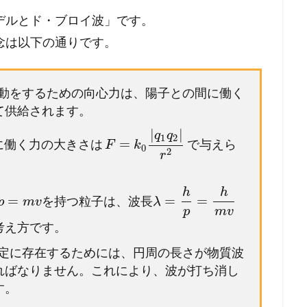
デルとド・ブロイ波」です。
念は以下の通りです。
円運動をするための向心力は、陽子との間に働く
て供給されます。
|
|
q
q
1
2
=
間に働く力の大きさは
で与えら
F
k
0
2
r
h
h
=
=
=
を持つ粒子は、波長
p
m
v
λ
p
m
v
考え方です。
安定に存在するためには、円周の長さが物質波
ればなりません。これにより、波が打ち消し
す。