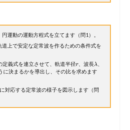
。
、円運動の運動方程式を立てます（問1）。
軌道上で安定な定常波を作るための条件式を
の定義式を連立させて、軌道半径
、波長
、
r
λ
うに決まるかを導出し、その比を求めます
数に対応する定常波の様子を図示します（問