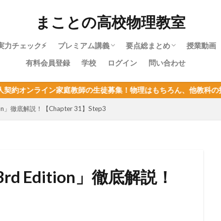
まことの高校物理教室
実力チェック⚡
プレミアム講義
要点総まとめ
授業動画
有料会員登録
学校
ログイン
問い合わせ
物理やり直しガイド｜高校物理を受験に
物理基礎・最短攻略パック紹介
目次：物理基礎
力学・最短攻略パック紹介
目次：力学
熱力学・最短攻略パック紹介
目次：熱力学
波動・最短攻略パック紹介
目次：波動
電磁気・最短攻略パック紹介
目次：電磁気
原子・最短攻略パック紹介
目次：原子
物理基礎まとめ
師の生徒募集！物理はもちろん、他教科の指導も可能！定員が決ま
使うあなたへ
on」徹底解説！【Chapter 31】Step3
d Edition」徹底解説！