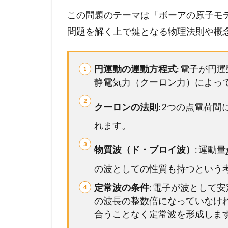
方
この問題のテーマは「ボーアの原子モ
か
ら
問題を解く上で鍵となる物理法則や概
計
算
プ
円運動の運動方程式
: 電子が
ロ
静電気力（クーロン力）によっ
セ
ス
クーロンの法則
: 2つの点電荷
ま
で
れます。
徹
底
物質波（ド・ブロイ波）
: 運動量
ガ
の波としての性質も持つという
イ
ド
定常波の条件
: 電子が波として
1.3
の波長の整数倍になっていなけ
【
合うことなく定常波を形成しま
総