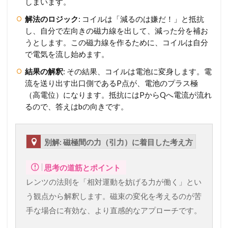
しまいます。
解法のロジック
: コイルは「減るのは嫌だ！」と抵抗
し、自分で左向きの磁力線を出して、減った分を補お
うとします。この磁力線を作るために、コイルは自分
で電気を流し始めます。
結果の解釈
: その結果、コイルは電池に変身します。電
流を送り出す出口側であるP点が、電池のプラス極
（高電位）になります。抵抗にはPからQへ電流が流れ
るので、答えはbの向きです。
別解: 磁極間の力（引力）に着目した考え方
思考の道筋とポイント
レンツの法則を「相対運動を妨げる力が働く」とい
う観点から解釈します。磁束の変化を考えるのが苦
手な場合に有効な、より直感的なアプローチです。