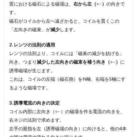
←
置における磁石による磁場は、
右から左（
）
の向きで
す。
磁石がコイルから左へ遠ざかると、コイルを貫くこの
「左向きの磁束」が
減少
します。
2. レンツの法則の適用
レンツの法則より、コイルには「磁束の減少を妨げる」
←
向き、つまり
減少した左向きの磁束を補う向き（
）
に
誘導磁場が生じます。
これは、コイルの左端（磁石側）をN極、右端をS極にす
るような磁場です。
3. 誘導電流の向きの決定
←
コイル内部に左向き（
）の磁場を作る電流の向きを、
右ネジの法則で求めます。
左手の親指を左（誘導磁場の向き）に向けると、他の4本
の指は電流の流れる向きに回ります。