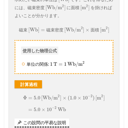
2
2
[
Wb
/
m
]
[
m
]
には、磁束密度
に面積
を掛ければ
よいことが分かります。
2
2
[
Wb
]
=
[
Wb
/
m
]
×
[
m
]
磁
束
磁
束
密
度
面
積
使用した物理公式
2
1
T
=
1
Wb
/
m
単位の関係:
計算過程
2
−
2
2
Φ
=
5.0
[
Wb
/
m
]
×
(
1.0
×
10
)
[
m
]
−
2
=
5.0
×
10
Wb
この設問の平易な説明