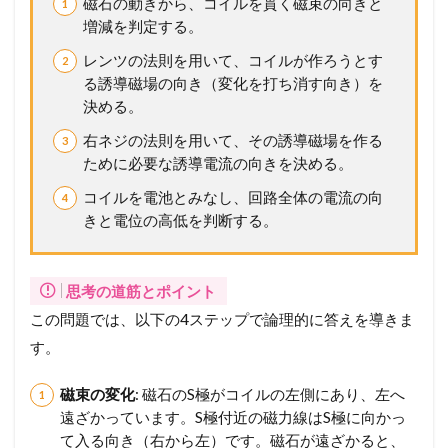
磁石の動きから、コイルを貫く磁束の向きと
の
増減を判定する。
誘
導
レンツの法則を用いて、コイルが作ろうとす
起
る誘導磁場の向き（変化を打ち消す向き）を
電
決める。
力
2
右ネジの法則を用いて、その誘導磁場を作る
メ
ために必要な誘導電流の向きを決める。
ン
コイルを電池とみなし、回路全体の電流の向
バ
ー
きと電位の高低を判断する。
シ
ッ
プ
思考の道筋とポイント
が
必
この問題では、以下の4ステップで論理的に答えを導きま
要
す。
で
す
磁束の変化
: 磁石のS極がコイルの左側にあり、左へ
遠ざかっています。S極付近の磁力線はS極に向かっ
て入る向き（右から左）です。磁石が遠ざかると、