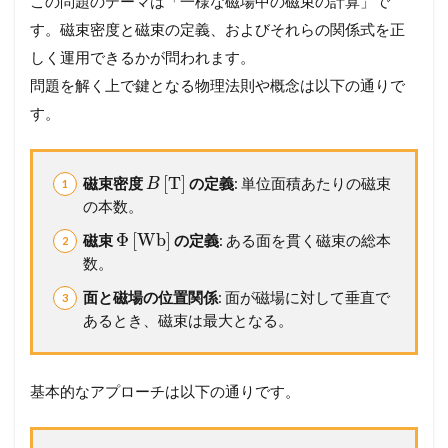
この問題のテーマは「一様な磁場中の磁束の計算」で
す。磁束密度と磁束の定義、およびそれらの関係式を正
しく運用できるかが問われます。
問題を解く上で鍵となる物理法則や概念は以下の通りで
す。
[
T
]
磁束密度
の定義
: 単位面積あたりの磁束
B
の本数。
Φ
[
Wb
]
磁束
の定義
: ある面を貫く磁束の総本
数。
面と磁場の位置関係
: 面が磁場に対して垂直で
あるとき、磁束は最大となる。
基本的なアプローチは以下の通りです。