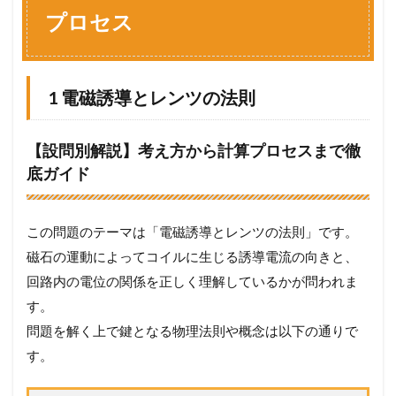
セ
プロセス
ス
1.1
1
電
磁
1 電磁誘導とレンツの法則
誘
導
と
【設問別解説】考え方から計算プロセスまで徹
レ
底ガイド
ン
ツ
の
法
この問題のテーマは「電磁誘導とレンツの法則」です。
則
磁石の運動によってコイルに生じる誘導電流の向きと、
1.2
2
回路内の電位の関係を正しく理解しているかが問われま
磁
束
す。
の
問題を解く上で鍵となる物理法則や概念は以下の通りで
計
す。
算
1.3
3