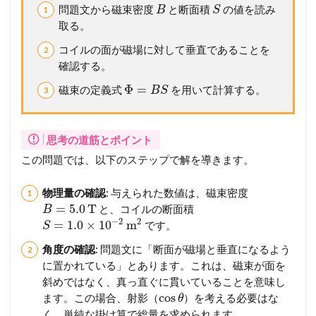
問題文から磁束密度
と断面積
の値を読み
B
S
取る。
コイルの面が磁場に対して垂直であることを
確認する。
Φ
=
磁束の定義式
を用いて計算する。
B
S
思考の道筋とポイント
この問題では、以下のステップで解を導きます。
物理量の確認
: 与えられた数値は、磁束密度
=
5.0
T
と、コイルの断面積
B
−
2
2
=
1.0
×
10
m
です。
S
角度の確認
: 問題文に「断面が磁場と垂直になるよう
に置かれている」とあります。これは、磁束が面を
斜めではなく、真っ直ぐに貫いていることを意味し
cos
ます。この場合、射影（
）を考える必要はな
θ
く、単純な掛け算で総量を求められます。