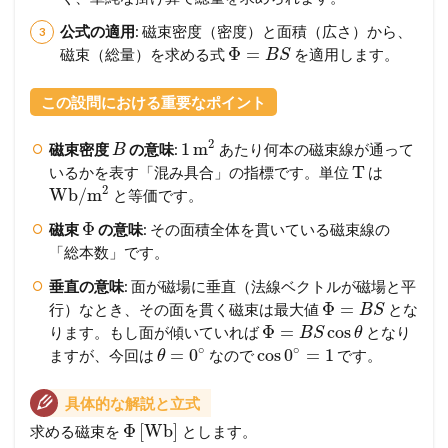
公式の適用
: 磁束密度（密度）と面積（広さ）から、
Φ
=
磁束（総量）を求める式
を適用します。
B
S
この設問における重要なポイント
2
1
m
磁束密度
の意味
:
あたり何本の磁束線が通って
B
T
いるかを表す「混み具合」の指標です。単位
は
2
Wb
/
m
と等価です。
Φ
磁束
の意味
: その面積全体を貫いている磁束線の
「総本数」です。
垂直の意味
: 面が磁場に垂直（法線ベクトルが磁場と平
Φ
=
行）なとき、その面を貫く磁束は最大値
とな
B
S
Φ
=
cos
ります。もし面が傾いていれば
となり
B
S
θ
∘
∘
=
0
cos
0
=
1
ますが、今回は
なので
です。
θ
具体的な解説と立式
Φ
[
Wb
]
求める磁束を
とします。