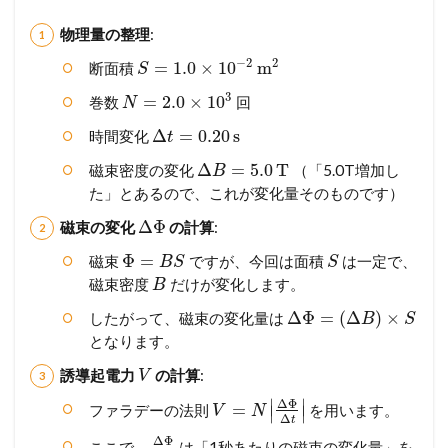
物理量の整理
:
−
2
2
=
1.0
×
10
m
断面積
S
3
=
2.0
×
10
巻数
回
N
Δ
=
0.20
s
時間変化
t
Δ
=
5.0
T
磁束密度の変化
（「5.0T増加し
B
た」とあるので、これが変化量そのものです）
Δ
Φ
磁束の変化
の計算
:
Φ
=
磁束
ですが、今回は面積
は一定で、
B
S
S
磁束密度
だけが変化します。
B
Δ
Φ
=
(
Δ
)
×
したがって、磁束の変化量は
B
S
となります。
誘導起電力
の計算
:
V
∣
∣
Δ
Φ
=
ファラデーの法則
を用います。
V
N
∣
∣
Δ
t
Δ
Φ
ここで、
は「1秒あたりの磁束の変化量」を