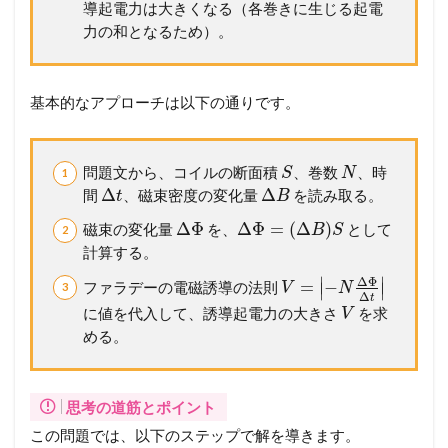
導起電力は大きくなる（各巻きに生じる起電
力の和となるため）。
基本的なアプローチは以下の通りです。
問題文から、コイルの断面積
、巻数
、時
S
N
Δ
Δ
間
、磁束密度の変化量
を読み取る。
t
B
Δ
Φ
Δ
Φ
=
(
Δ
)
磁束の変化量
を、
として
B
S
計算する。
∣
∣
Δ
Φ
=
−
ファラデーの電磁誘導の法則
V
N
∣
∣
Δ
t
に値を代入して、誘導起電力の大きさ
を求
V
める。
思考の道筋とポイント
この問題では、以下のステップで解を導きます。