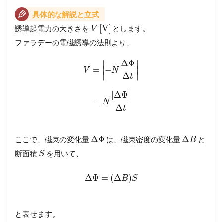
具体的な解説と立式
[
V
]
誘導起電力の大きさを
とします。
V
ファラデーの電磁誘導の法則より、
Δ
Φ
∣
∣
=
∣
−
∣
V
N
∣
∣
Δ
t
|
Δ
Φ
|
=
N
Δ
t
Δ
Φ
Δ
ここで、磁束の変化量
は、磁束密度の変化量
と
B
断面積
を用いて、
S
Δ
Φ
=
(
Δ
)
B
S
と表せます。