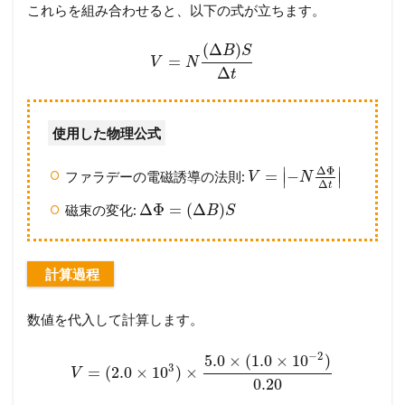
これらを組み合わせると、以下の式が立ちます。
(
Δ
)
B
S
=
V
N
Δ
t
使用した物理公式
∣
∣
Δ
Φ
=
−
ファラデーの電磁誘導の法則:
V
N
∣
∣
Δ
t
Δ
Φ
=
(
Δ
)
磁束の変化:
B
S
計算過程
数値を代入して計算します。
−
2
5.0
×
(
1.0
×
10
)
3
=
(
2.0
×
10
)
×
V
0.20