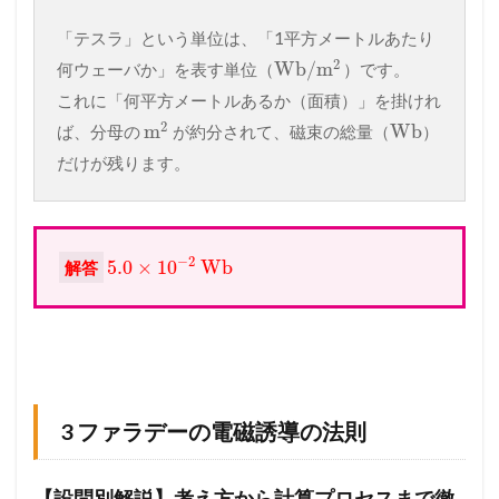
「テスラ」という単位は、「1平方メートルあたり
2
Wb
/
m
何ウェーバか」を表す単位（
）です。
これに「何平方メートルあるか（面積）」を掛けれ
2
m
Wb
ば、分母の
が約分されて、磁束の総量（
）
だけが残ります。
−
2
5.0
×
10
Wb
解答
3 ファラデーの電磁誘導の法則
【設問別解説】考え方から計算プロセスまで徹