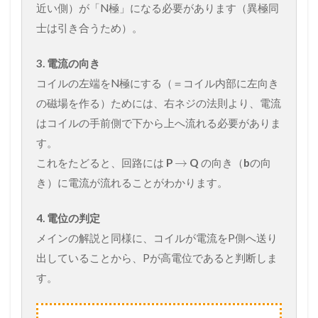
近い側）が「N極」になる必要があります（異極同
士は引き合うため）。
3. 電流の向き
コイルの左端をN極にする（＝コイル内部に左向き
の磁場を作る）ためには、右ネジの法則より、電流
はコイルの手前側で下から上へ流れる必要がありま
す。
→
これをたどると、回路には
P
Q
の向き（
b
の向
き）に電流が流れることがわかります。
4. 電位の判定
メインの解説と同様に、コイルが電流をP側へ送り
出していることから、Pが高電位であると判断しま
す。