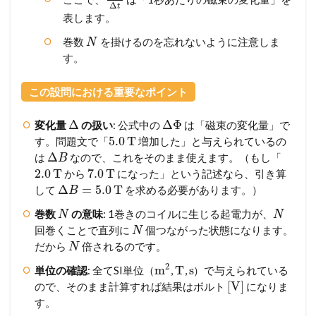
Δ
t
表します。
巻数
を掛けるのを忘れないように注意しま
N
す。
この設問における重要なポイント
Δ
Δ
Φ
変化量
の扱い
: 公式中の
は「磁束の変化量」で
5.0
T
す。問題文で「
増加した」と与えられているの
Δ
は
なので、これをそのまま使えます。（もし「
B
2.0
T
7.0
T
から
になった」という記述なら、引き算
Δ
=
5.0
T
して
を求める必要があります。）
B
巻数
の意味
: 1巻きのコイルに生じる起電力が、
N
N
回巻くことで直列に
個つながった状態になります。
N
だから
倍されるのです。
N
2
m
T
s
単位の確認
: 全てSI単位（
,
,
）で与えられている
[
V
]
ので、そのまま計算すれば結果はボルト
になりま
す。