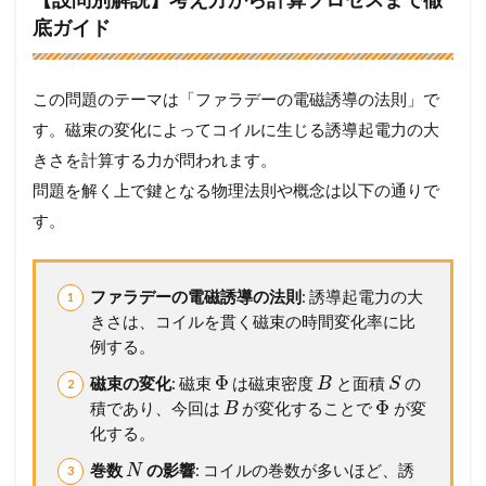
底ガイド
この問題のテーマは「ファラデーの電磁誘導の法則」で
す。磁束の変化によってコイルに生じる誘導起電力の大
きさを計算する力が問われます。
問題を解く上で鍵となる物理法則や概念は以下の通りで
す。
ファラデーの電磁誘導の法則
: 誘導起電力の大
きさは、コイルを貫く磁束の時間変化率に比
例する。
Φ
磁束の変化
: 磁束
は磁束密度
と面積
の
B
S
Φ
積であり、今回は
が変化することで
が変
B
化する。
巻数
の影響
: コイルの巻数が多いほど、誘
N