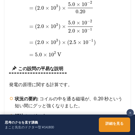
−
2
5.0
×
10
3
=
(
2.0
×
10
)
×
0.20
−
2
5.0
×
10
3
=
(
2.0
×
10
)
×
−
1
2.0
×
10
3
−
1
=
(
2.0
×
10
)
×
(
2.5
×
10
)
2
=
5.0
×
10
V
この設問の平易な説明
発電の原理に関する計算です。
0.20
状況の要約
: コイルの中を通る磁場が、
秒という
短い間にグッと強くなりました。
×
解法のロジック
:
思考のクセを直す講義
詳細を見る
磁場が変化すると、コイルは発電します（電磁誘
まこと先生のドクター型 ¥14,800
ホーム
シェア
メニュー
TOPへ
導）。