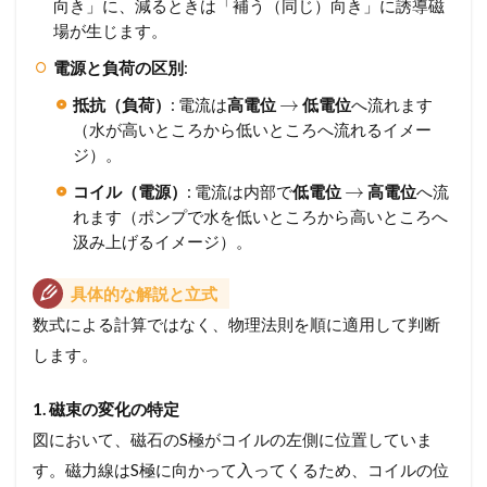
向き」に、減るときは「補う（同じ）向き」に誘導磁
場が生じます。
電源と負荷の区別
:
→
抵抗（負荷）
: 電流は
高電位
低電位
へ流れます
（水が高いところから低いところへ流れるイメー
ジ）。
→
コイル（電源）
: 電流は内部で
低電位
高電位
へ流
れます（ポンプで水を低いところから高いところへ
汲み上げるイメージ）。
具体的な解説と立式
数式による計算ではなく、物理法則を順に適用して判断
します。
1. 磁束の変化の特定
図において、磁石のS極がコイルの左側に位置していま
す。磁力線はS極に向かって入ってくるため、コイルの位