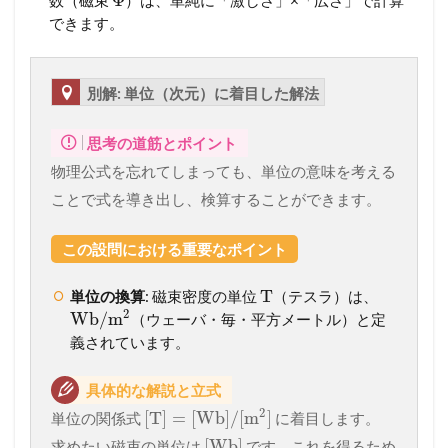
Φ
できます。
別解: 単位（次元）に着目した解法
思考の道筋とポイント
物理公式を忘れてしまっても、単位の意味を考える
ことで式を導き出し、検算することができます。
この設問における重要なポイント
T
単位の換算
: 磁束密度の単位
（テスラ）は、
2
Wb
/
m
（ウェーバ・毎・平方メートル）と定
義されています。
具体的な解説と立式
2
[
T
]
=
[
Wb
]
/
[
m
]
単位の関係式
に着目します。
[
Wb
]
求めたい磁束の単位は
です。これを得るため