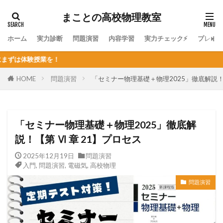
まことの高校物理教室
ホーム
実力診断
問題演習
内容学習
実力チェック⚡
プレミ
個
HOME
問題演習
「セミナー物理基礎＋物理2025」徹底解説！【
「セミナー物理基礎＋物理2025」徹底解
説！【第 Ⅵ 章 21】プロセス
2025年12月19日
問題演習
入門
,
問題演習
,
電磁気
,
高校物理
問題演習