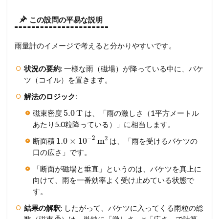
この設問の平易な説明
雨量計のイメージで考えると分かりやすいです。
状況の要約
: 一様な雨（磁場）が降っている中に、バケ
ツ（コイル）を置きます。
解法のロジック
:
5.0
T
磁束密度
は、「雨の激しさ（1平方メートル
あたり5.0粒降っている）」に相当します。
−
2
2
1.0
×
10
m
断面積
は、「雨を受けるバケツの
口の広さ」です。
「断面が磁場と垂直」というのは、バケツを真上に
向けて、雨を一番効率よく受け止めている状態で
す。
結果の解釈
: したがって、バケツに入ってくる雨粒の総
数（磁束
）は、単純に「激しさ」×「広さ」で計算