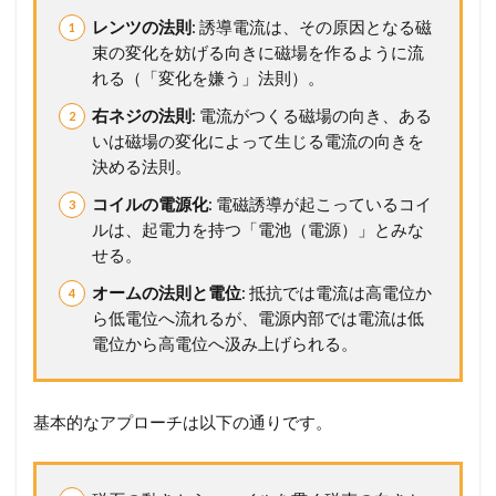
フ
レンツの法則
: 誘導電流は、その原因となる磁
ァ
ラ
束の変化を妨げる向きに磁場を作るように流
デ
れる（「変化を嫌う」法則）。
ー
の
右ネジの法則
: 電流がつくる磁場の向き、ある
電
いは磁場の変化によって生じる電流の向きを
磁
決める法則。
誘
導
コイルの電源化
: 電磁誘導が起こっているコイ
の
ルは、起電力を持つ「電池（電源）」とみな
法
せる。
則
オームの法則と電位
: 抵抗では電流は高電位か
1.4
4
ら低電位へ流れるが、電源内部では電流は低
磁
場
電位から高電位へ汲み上げられる。
中
を
動
基本的なアプローチは以下の通りです。
く
導
体
棒