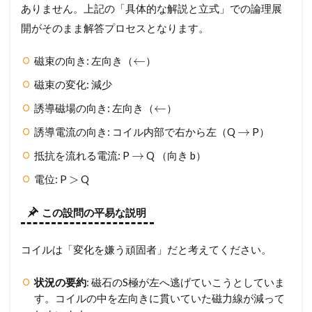
ありません。上記の「具体的な解説と立式」での論理展
開がそのまま解答プロセスとなります。
←
磁束の向き: 左向き（
）
磁束の変化: 減少
←
誘導磁場の向き: 左向き（
）
→
誘導電流の向き: コイル内部で右から左（Q
P）
→
抵抗を流れる電流: P
Q （向き b）
>
電位: P
Q
この設問の平易な説明
コイルは「変化を嫌う頑固者」だと考えてください。
状況の要約
: 磁石のS極が左へ逃げていこうとしていま
す。コイルの中を左向きに貫いていた磁力線が減って