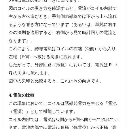
図のコイルの巻き方を確認すると、電流がコイル内部で
右から左へ進むとき、手前側の導線では下から上へ流れ
るような巻き方になっています（あるいは、単純に右ネ
ジの法則を適用すると、右側から見て時計回りの電流と
なります）。
これにより、誘導電流はコイルの右端（Q側）から入り、
左端（P側）へ抜ける向きに流れます。
→
したがって、外部回路（抵抗）においては、電流は
P
Q
の向きに流れます。
図中の矢印と比較すると、これは
b
の向きです。
4. 電位の比較
この現象において、コイルは誘導起電力を生じる「電池
（電源）」として機能しています。
コイル内部では、電流はQ側からP側へ向かって流れてい
ます。電池内部では電流は負極（低電位）から正極（高