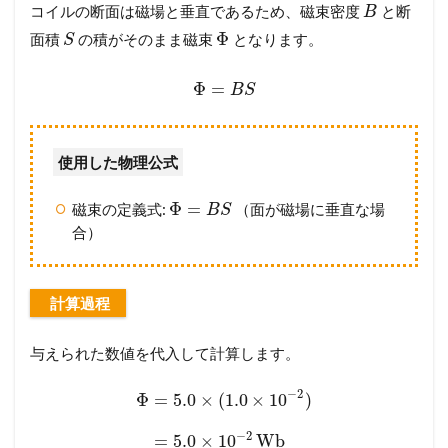
コイルの断面は磁場と垂直であるため、磁束密度
と断
B
Φ
面積
の積がそのまま磁束
となります。
S
Φ
=
B
S
使用した物理公式
Φ
=
磁束の定義式:
（面が磁場に垂直な場
B
S
合）
計算過程
与えられた数値を代入して計算します。
−
2
Φ
=
5.0
×
(
1.0
×
10
)
−
2
=
5.0
×
10
Wb