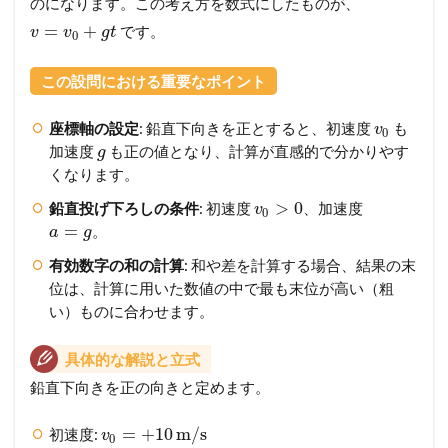
のになります。この考え方を数式にしたものが、
=
+
です。
v
v
g
t
0
この設問における重要なポイント
座標軸の設定
: 鉛直下向きを正とすると、初速度
も
v
0
加速度
も正の値となり、計算が直感的で分かりやす
g
くなります。
>
0
鉛直投げ下ろしの条件
: 初速度
、加速度
v
0
=
。
a
g
有効数字の和の計算
: 和や差を計算する場合、結果の末
位は、計算に用いた数値の中で最も末位が高い（粗
い）ものに合わせます。
具体的な解説と立式
鉛直下向きを正の向きと定めます。
=
+
10
m/s
初速度:
v
0