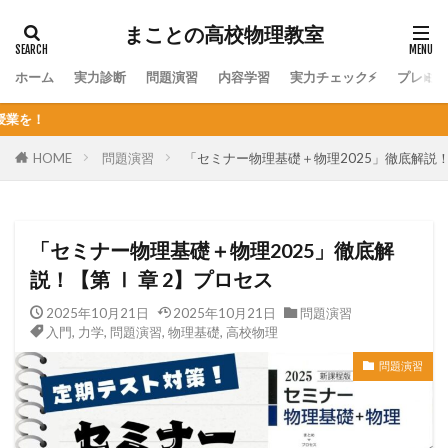
まことの高校物理教室
ホーム
実力診断
問題演習
内容学習
実力チェック⚡
プレミ
個人契約オンライン
HOME
問題演習
「セミナー物理基礎＋物理2025」徹底解説！【
「セミナー物理基礎＋物理2025」徹底解
説！【第 Ⅰ 章 2】プロセス
2025年10月21日
2025年10月21日
問題演習
入門
,
力学
,
問題演習
,
物理基礎
,
高校物理
問題演習