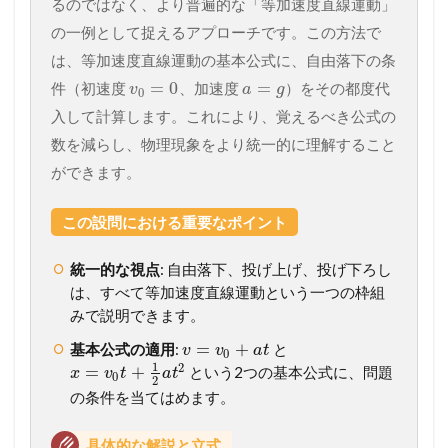
るのではなく、より普遍的な「等加速度直線運動」
の一例として捉えるアプローチです。この方法で
は、等加速度直線運動の基本公式に、自由落下の条
=
0
=
件（初速度
、加速度
）をその都度代
v
a
g
0
入して計算します。これにより、覚えるべき公式の
数を減らし、物理現象をより統一的に理解すること
ができます。
この設問における重要なポイント
統一的な視点
: 自由落下、投げ上げ、投げ下ろし
は、すべて等加速度直線運動という一つの枠組
みで説明できます。
=
+
基本公式の適用
:
と
v
v
a
t
0
1
2
=
+
という2つの基本公式に、問題
x
v
t
a
t
0
2
の条件を当てはめます。
具体的な解説と立式