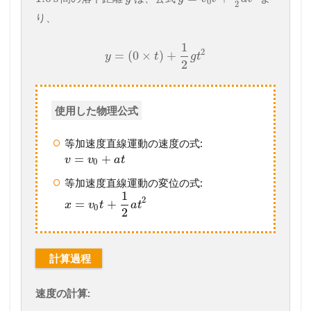
0
2
り、
1
2
=
(
0
×
)
+
y
t
g
t
2
使用した物理公式
等加速度直線運動の速度の式:
=
+
v
v
a
t
0
等加速度直線運動の変位の式:
1
2
=
+
x
v
t
a
t
0
2
計算過程
速度の計算: