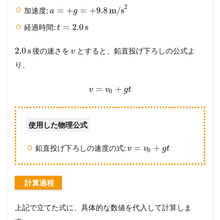
2
=
+
=
+
9.8
m/s
加速度:
a
g
=
2.0
s
経過時間:
t
2.0
s
後の速さを
とすると、鉛直投げ下ろしの公式よ
v
り、
=
+
v
v
g
t
0
使用した物理公式
=
+
鉛直投げ下ろしの速度の式:
v
v
g
t
0
計算過程
上記で立てた式に、具体的な数値を代入して計算しま