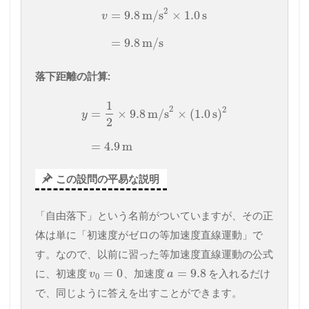
2
=
9.8
m/s
×
1.0
s
v
=
9.8
m/s
落下距離の計算:
1
2
2
=
×
9.8
m/s
×
(
1.0
s
)
y
2
=
4.9
m
この設問の平易な説明
「自由落下」という名前がついていますが、その正
体は単に「初速度がゼロの等加速度直線運動」で
す。なので、以前に習った等加速度直線運動の公式
=
0
=
9.8
に、初速度
、加速度
を入れるだけ
v
a
0
で、同じように答えを出すことができます。