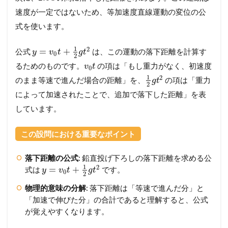
速度が一定ではないため、等加速度直線運動の変位の公
式を使います。
1
2
=
+
公式
は、この運動の落下距離を計算す
y
v
t
g
t
0
2
るためのものです。
の項は「もし重力がなく、初速度
v
t
0
1
2
のまま等速で進んだ場合の距離」を、
の項は「重力
g
t
2
によって加速されたことで、追加で落下した距離」を表
しています。
この設問における重要なポイント
落下距離の公式
: 鉛直投げ下ろしの落下距離を求める公
1
2
=
+
式は
です。
y
v
t
g
t
0
2
物理的意味の分解
: 落下距離は「等速で進んだ分」と
「加速で伸びた分」の合計であると理解すると、公式
が覚えやすくなります。