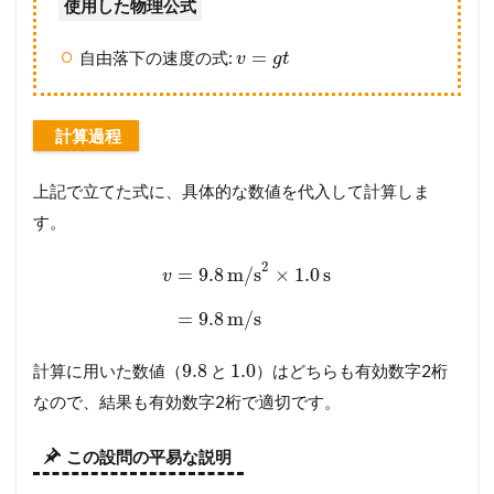
使用した物理公式
=
自由落下の速度の式:
v
g
t
計算過程
上記で立てた式に、具体的な数値を代入して計算しま
す。
2
=
9.8
m/s
×
1.0
s
v
=
9.8
m/s
9.8
1.0
計算に用いた数値（
と
）はどちらも有効数字2桁
なので、結果も有効数字2桁で適切です。
この設問の平易な説明