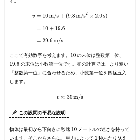
す。
2
=
10
m/s
+
(
9.8
m/s
×
2.0
s
)
v
=
10
+
19.6
=
29.6
m/s
10
ここで有効数字を考えます。
の末位は整数第一位、
19.6
の末位は小数第一位です。和の計算では、より粗い
「整数第一位」に合わせるため、小数第一位を四捨五入
します。
≈
30
m/s
v
この設問の平易な説明
10
物体は最初から下向きに秒速
メートルの速さを持って
1
9.8
います。そこからさらに、重力によって
秒あたり