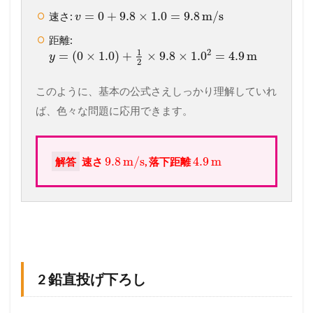
=
0
+
9.8
×
1.0
=
9.8
m/s
速さ:
v
距離:
1
2
=
(
0
×
1.0
)
+
×
9.8
×
1.0
=
4.9
m
y
2
このように、基本の公式さえしっかり理解していれ
ば、色々な問題に応用できます。
9.8
m/s
4.9
m
解答
速さ
, 落下距離
2 鉛直投げ下ろし