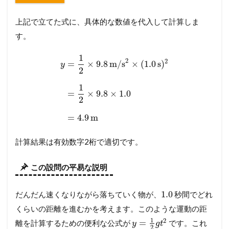
上記で立てた式に、具体的な数値を代入して計算しま
す。
1
2
2
=
×
9.8
m/s
×
(
1.0
s
)
y
2
1
=
×
9.8
×
1.0
2
=
4.9
m
計算結果は有効数字2桁で適切です。
この設問の平易な説明
1.0
だんだん速くなりながら落ちていく物が、
秒間でどれ
くらいの距離を進むかを考えます。このような運動の距
1
2
=
離を計算するための便利な公式が
です。これ
y
g
t
2