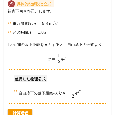
具体的な解説と立式
鉛直下向きを正とします。
2
=
9.8
m/s
重力加速度:
g
=
1.0
s
経過時間:
t
1.0
s
間の落下距離を
とすると、自由落下の公式より、
y
1
2
=
y
g
t
2
使用した物理公式
1
2
=
自由落下の落下距離の式:
y
g
t
2
計算過程