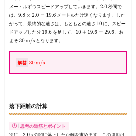
2.0
メートルずつスピードアップしていきます。
秒間で
9.8
×
2.0
=
19.6
は、
メートルだけ速くなります。した
10
がって、最終的な速さは、もともとの速さ
に、スピー
19.6
10
+
19.6
=
29.6
ドアップした分
を足して、
。お
30
m/s
よそ
となります。
30
m/s
解答
落下距離の計算
思考の道筋とポイント
2.0
s
次に、
の間に落下した距離を求めます。この運動は