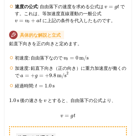
=
速度の公式
: 自由落下の速度を求める公式は
で
v
g
t
す。これは、等加速度直線運動の一般公式
=
+
に上記の条件を代入したものです。
v
v
a
t
0
具体的な解説と立式
鉛直下向きを正の向きと定めます。
=
0
m/s
初速度: 自由落下なので
v
0
加速度: 鉛直下向き（正の向き）に重力加速度が働くの
2
=
+
=
+
9.8
m/s
で
a
g
=
1.0
s
経過時間:
t
1.0
s
後の速さを
とすると、自由落下の公式より、
v
=
v
g
t