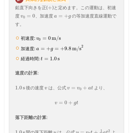
+
鉛直下向きを正(
)と定めます。この運動は、初速
=
0
=
+
度
、加速度
の等加速度直線運動で
v
a
g
0
す。
=
0
m/s
初速度:
v
0
2
=
+
=
+
9.8
m/s
加速度:
a
g
=
1.0
s
経過時間:
t
速度の計算:
1.0
s
=
+
後の速度
は、公式
より、
v
v
v
a
t
0
=
0
+
v
g
t
落下距離の計算:
1
2
1.0
s
=
+
間の落下距離
は、公式
よ
y
y
v
t
a
t