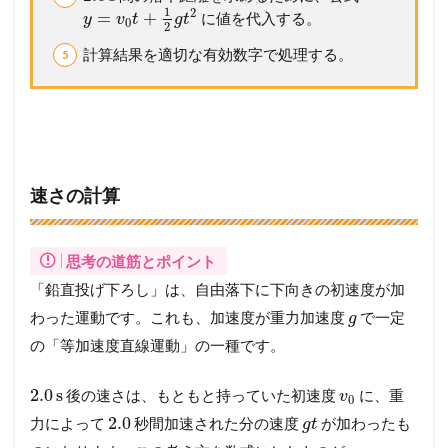
1
2
=
+
に値を代入する。
y
v
t
g
t
0
2
計算結果を適切な有効数字で処理する。
速さの計算
思考の道筋とポイント
「鉛直投げ下ろし」は、自由落下に下向きの初速度が加
わった運動です。これも、加速度が重力加速度
で一定
g
の「等加速度直線運動」の一種です。
2.0
s
後の速さは、もともと持っていた初速度
に、重
v
0
2.0
力によって
秒間加速された分の速度
が加わったも
g
t