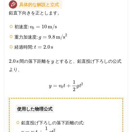
具体的な解説と立式
鉛直下向きを正とします。
=
10
m/s
初速度:
v
0
2
=
9.8
m/s
重力加速度:
g
=
2.0
s
経過時間:
t
2.0
s
間の落下距離を
とすると、鉛直投げ下ろしの公式
y
より、
1
2
=
+
y
v
t
g
t
0
2
使用した物理公式
鉛直投げ下ろしの落下距離の式:
1
2
=
+