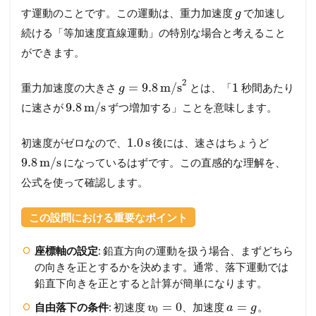
す運動のことです。この運動は、重力加速度
で加速し
g
続ける「等加速度直線運動」の特別な場合と考えること
ができます。
2
=
9.8
m/s
1
重力加速度の大きさ
とは、「
秒間あたり
g
9.8
m/s
に速さが
ずつ増加する」ことを意味します。
1.0
s
初速度がゼロなので、
後には、速さはちょうど
9.8
m/s
になっているはずです。この直感的な理解を、
公式を使って確認します。
この設問における重要なポイント
座標軸の設定
: 鉛直方向の運動を扱う場合、まずどちら
の向きを正とするかを決めます。通常、落下運動では
鉛直下向きを正とすると計算が簡単になります。
=
0
=
自由落下の条件
: 初速度
、加速度
。
v
a
g
0