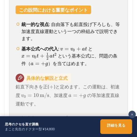
この設問における重要なポイント
統一的な視点
: 自由落下も鉛直投げ下ろしも、等
加速度直線運動という一つの枠組みで説明でき
ます。
=
+
基本公式への代入
:
と
v
v
a
t
0
1
2
=
+
という基本公式に、問題の条
x
v
t
a
t
0
2
=
+
件（
）を当てはめます。
a
g
具体的な解説と立式
+
鉛直下向きを正(
)と定めます。この運動は、初速
=
10
m/s
=
+
度
、加速度
の等加速度直線
v
a
g
0
運動です。
×
=
+
10
m/s
初速度:
v
0
思考のクセを直す講義
詳細を見る
2
=
+
=
+
9.8
m/s
加速度:
a
g
まこと先生のドクター型 ¥14,800
ホーム
シェア
メニュー
TOPへ