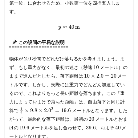
第一位」に合わせるため、小数第一位を四捨五入しま
す。
≈
40
m
y
この設問の平易な説明
2.0
物体が
秒間でどれだけ落ちるかを考えましょう。ま
10
ず、もし重力がなく、最初の速さ（秒速
メートル）の
10
×
2.0
=
20
ままで進んだとしたら、落下距離は
メー
トルです。しかし、実際には重力でどんどん加速してい
るので、これよりもっと長い距離を落ちます。この「重
力によっておまけで落ちた距離」は、自由落下と同じ計
1
2
×
9.8
×
2.0
=
19.6
算で
メートルとなります。した
2
20
がって、最終的な落下距離は、最初の
メートルとおま
19.6
39.6
40
けの
メートルを足し合わせて、
。およそ
メ
ートルとなります。