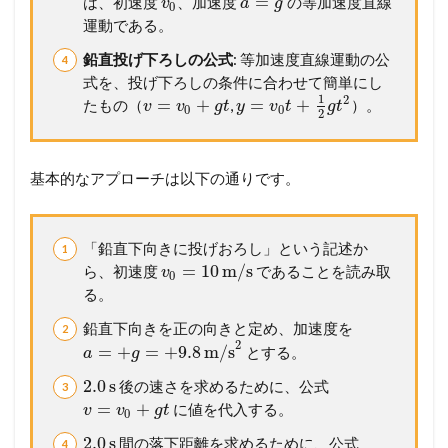
=
は、初速度
、加速度
の等加速度直線
v
a
g
0
運動である。
鉛直投げ下ろしの公式
: 等加速度直線運動の公
式を、投げ下ろしの条件に合わせて簡単にし
1
2
=
+
=
+
たもの（
,
）。
v
v
g
t
y
v
t
g
t
0
0
2
基本的なアプローチは以下の通りです。
「鉛直下向きに投げおろし」という記述か
=
10
m/s
ら、初速度
であることを読み取
v
0
る。
鉛直下向きを正の向きと定め、加速度を
2
=
+
=
+
9.8
m/s
とする。
a
g
2.0
s
後の速さを求めるために、公式
=
+
に値を代入する。
v
v
g
t
0
2.0
s
間の落下距離を求めるために、公式