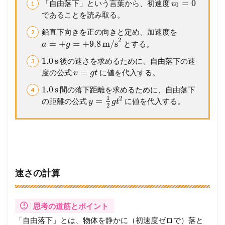
=
0
「自由落下」という言葉から、初速度
v
必
0
要
であることを読み取る。
で
鉛直下向きを正の向きと定め、加速度を
す
2
=
+
=
+
9.8
m/s
とする。
a
g
1.0
s
後の速さを求めるために、自由落下の速
=
度の公式
に値を代入する。
v
g
t
1.0
s
間の落下距離を求めるために、自由落下
1
2
=
の距離の公式
に値を代入する。
y
g
t
2
速さの計算
思考の道筋とポイント
「自由落下」とは、物体を静かに（初速度ゼロで）落と