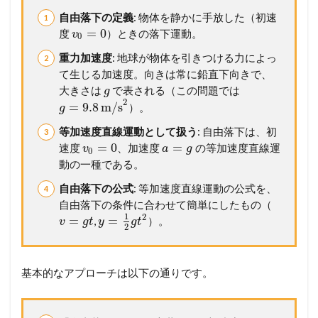
げ
自由落下の定義
: 物体を静かに手放した（初速
1.4
4
=
0
度
）ときの落下運動。
v
0
鉛
直
重力加速度
: 地球が物体を引きつける力によっ
投
て生じる加速度。向きは常に鉛直下向きで、
げ
大きさは
で表される（この問題では
g
上
2
=
9.8
m/s
）。
g
げ
（
等加速度直線運動として扱う
: 自由落下は、初
最
=
0
=
速度
、加速度
の等加速度直線運
v
a
g
高
0
動の一種である。
点
）
自由落下の公式
: 等加速度直線運動の公式を、
2
自由落下の条件に合わせて簡単にしたもの（
メ
1
2
=
=
,
）。
v
g
t
y
g
t
2
ン
バ
ー
シ
基本的なアプローチは以下の通りです。
ッ
プ
が