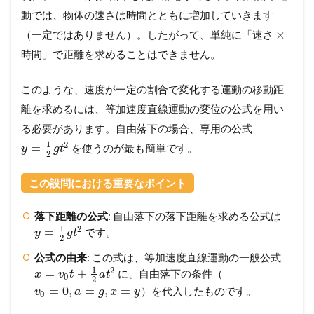
動では、物体の速さは時間とともに増加していきます
×
（一定ではありません）。したがって、単純に「速さ
時間」で距離を求めることはできません。
このような、速度が一定の割合で変化する運動の移動距
離を求めるには、等加速度直線運動の変位の公式を用い
る必要があります。自由落下の場合、専用の公式
1
2
=
を使うのが最も簡単です。
y
g
t
2
この設問における重要なポイント
落下距離の公式
: 自由落下の落下距離を求める公式は
1
2
=
です。
y
g
t
2
公式の由来
: この式は、等加速度直線運動の一般公式
1
2
=
+
に、自由落下の条件（
x
v
t
a
t
0
2
=
0
,
=
,
=
）を代入したものです。
v
a
g
x
y
0