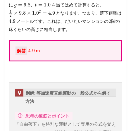
=
9.8
=
1.0
に
、
を当てはめて計算すると、
g
t
1
2
×
9.8
×
1.0
=
4.9
となります。つまり、落下距離は
2
4.9
メートルです。これは、だいたいマンションの2階の
床くらいの高さに相当します。
4.9
m
解答
別解: 等加速度直線運動の一般公式から解く
方法
思考の道筋とポイント
「自由落下」を特別な運動として専用の公式を覚え