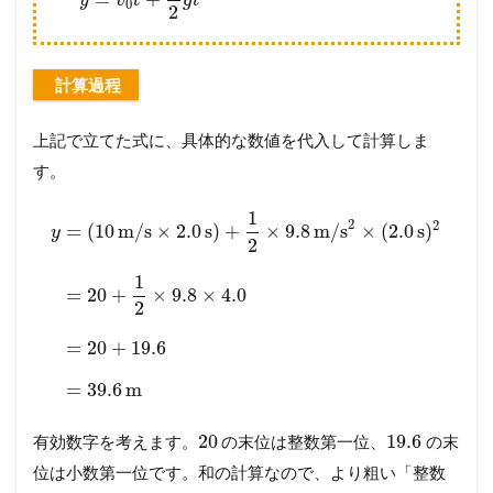
y
v
t
g
t
0
2
計算過程
上記で立てた式に、具体的な数値を代入して計算しま
す。
1
2
2
=
(
10
m/s
×
2.0
s
)
+
×
9.8
m/s
×
(
2.0
s
)
y
2
1
=
20
+
×
9.8
×
4.0
2
=
20
+
19.6
=
39.6
m
20
19.6
有効数字を考えます。
の末位は整数第一位、
の末
位は小数第一位です。和の計算なので、より粗い「整数