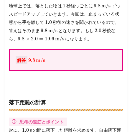
1
9.8
m/s
地球上では、落とした物は
秒経つごとに
ずつ
スピードアップしていきます。今回は、止まっている状
1.0
態から手を離して
秒後の速さを聞かれているので、
9.8
m/s
2.0
答えはそのまま
となります。もし
秒後な
9.8
×
2.0
=
19.6
m/s
ら、
になります。
9.8
m/s
解答
落下距離の計算
思考の道筋とポイント
1.0
s
次に、
の間に落下した距離を求めます。自由落下運