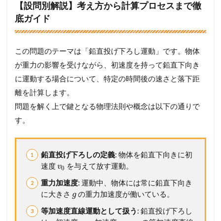
【設問別解説】考え方から計算プロセスまで徹
底ガイド
この問題のテーマは「鉛直投げ下ろし運動」です。物体
が重力の影響を受けながら、初速度を持って鉛直下向き
に運動する場合について、特定の時間後の速さと落下距
離を計算します。
問題を解く上で鍵となる物理法則や概念は以下の通りで
す。
鉛直投げ下ろしの定義
: 物体を鉛直下向きに初
速度
を与えて放す運動。
v
0
重力加速度
: 運動中、物体には常に鉛直下向き
に大きさ
の重力加速度が働いている。
g
等加速度直線運動として扱う
: 鉛直投げ下ろし