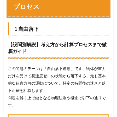
セ
プロセス
ス
1.1
1
自
由
1 自由落下
落
下
【設問別解説】考え方から計算プロセスまで徹
1.2
2
鉛
底ガイド
直
投
げ
この問題のテーマは「自由落下運動」です。物体が重力
下
ろ
だけを受けて初速度ゼロの状態から落下する、最も基本
し
的な鉛直方向の運動について、特定の時間後の速さと落
1.3
3
下距離を計算します。
鉛
問題を解く上で鍵となる物理法則や概念は以下の通りで
直
投
す。
げ
上