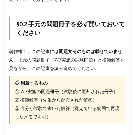
.
3
自
分
§0.2 手元の問題冊子を必ず開いておいて
の
「
ください
思
考
の
著作権上、この記事には
問題文そのものは載せていませ
ク
セ
ん
。手元の問題冊子（7/7実施の試験問題）と模範解答を
」
見ながら、この記事を読み進めてください。
を
診
断
📋 用意するもの
す
① 7/7実施の問題冊子（試験後に返却された冊子）
る
た
② 模範解答（先生から配布された解答）
め
③ 自分が試験で書いた解答（覚えている範囲で再現
に
したメモでも可）
1.4
§
0