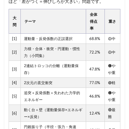
ほど「差がつく＝伸びしろが大きい」問題です。
用
）
全体
2.1
大
§
テーマ
得点
重さ
問
1
率
.
1
[1]
運動量・反発係数の正誤選択
68.8%
🟡中
解
答
力積・合体・衝突・円運動・慣性
[2]
72.2%
🟡中
（
力（小問集）
L
a
2連結トロッコの分離（運動量保
🟠や
[3]
47.8%
y
存）
や重
e
r
[4]
2次元の直交衝突
77.0%
🟢軽
1
─
追突＋反発係数＋失われた力学的
🟠や
[5]
46.8%
端
エネルギー
や重
的
解
動く台＋壁（運動量保存×エネルギ
🔴最
[6]
12.4%
答
ー×反発）
難
＋
サ
円錐振り子（半径・張力・角速