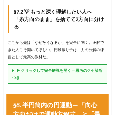
が
二
§7.2 💡 もっと深く理解したい人へ ─
重
に
「糸方向のまま」を捨てて2方向に分け
効
る
く
最
難
問
ここから先は「なぜそうなるか」を完全に開く。正解で
（
きた人こそ開いてほしい。円錐振り子は、力の分解の練
m
,
習として最高の教材だ。
M
,
▶ クリックして完全解説を開く ─ 思考のクセ診断
h
,
つき
e
使
用
）
7.1
§8. 半円筒内の円運動 ─ 「向心
§
6
方向だけで運動方程式」と「最