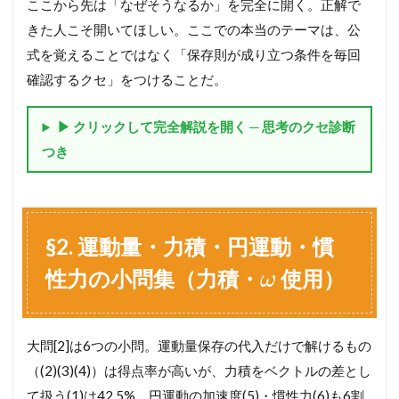
用
ここから先は「なぜそうなるか」を完全に開く。正解で
）
きた人こそ開いてほしい。ここでの本当のテーマは、公
3.1
式を覚えることではなく「保存則が成り立つ条件を毎回
§
確認するクセ」をつけることだ。
2
.
1
▶ クリックして完全解説を開く ─ 思考のクセ診断
解
答
つき
（
L
a
y
e
§2. 運動量・力積・円運動・慣
r
1
性力の小問集（力積・
使用）
ω
─
端
的
解
大問[2]は6つの小問。運動量保存の代入だけで解けるもの
答
＋
（(2)(3)(4)）は得点率が高いが、力積をベクトルの差とし
サ
て扱う(1)は42.5%、円運動の加速度(5)・慣性力(6)も6割