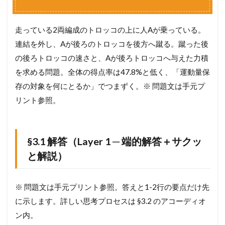
量
保
存
走っている2両編成のトロッコの上に人Aが乗っている。
（
=
p
m
v
連結を外し、Aが後ろのトロッコを後方へ蹴る。蹴った後
使
の後ろトロッコの速さと、Aが後ろトロッコへ与えた力積
用
）
を求める問題。全体の得点率は47.8%と低く、「運動量保
4.1
存の対象を何にとるか」でつまずく。※ 問題文は手元プ
§
リント参照。
3
.
1
解
§3.1 解答（Layer 1 ─ 端的解答＋サクッ
答
（
と解説）
L
a
y
※ 問題文は手元プリント参照。答えと1-2行の要点だけ先
e
r
に示します。詳しい思考プロセスは §3.2 のアコーディオ
1
ン内。
─