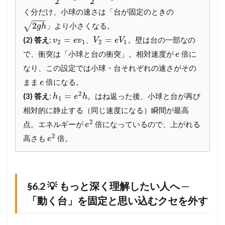
2
2
使
く分だけ、小球の速さは「台が固定のときの
用
−
−
−
）
2
√
」より小さくなる。
g
h
6.1
=
=
(2) 答え
:
、
。壁は台の一部なの
v
e
v
V
e
V
2
1
2
1
§
で、衝突は「小球と台の衝突」。相対速度が
倍に
e
5
.
なり、この設定では小球・台それぞれの速さがその
1
まま
倍になる。
e
解
2
=
(3) 答え
:
。はね返った後、小球と台が再び
答
h
e
h
1
（
相対的に静止する（同じ速度になる）瞬間が最高
L
2
点。エネルギーが
倍になっているので、上がれる
a
e
y
2
高さも
倍。
e
e
r
1
─
端
§6.2 💡 もっと深く理解したい人へ ─
的
「動く台」を固定と思い込むクセを外す
解
答
＋