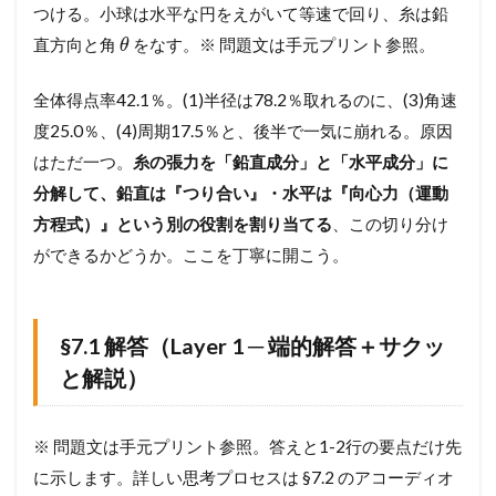
つける。小球は水平な円をえがいて等速で回り、糸は鉛
人
へ
直方向と角
をなす。※ 問題文は手元プリント参照。
θ
─
相
対
全体得点率42.1％。(1)半径は78.2％取れるのに、(3)角速
速
度25.0％、(4)周期17.5％と、後半で一気に崩れる。原因
度
はただ一つ。
糸の張力を「鉛直成分」と「水平成分」に
の
向
分解して、鉛直は『つり合い』・水平は『向心力（運動
き
方程式）』という別の役割を割り当てる
、この切り分け
と
「
ができるかどうか。ここを丁寧に開こう。
消
え
た
エ
§7.1 解答（Layer 1 ─ 端的解答＋サクッ
ネ
ル
と解説）
ギ
ー
」
※ 問題文は手元プリント参照。答えと1-2行の要点だけ先
の
に示します。詳しい思考プロセスは §7.2 のアコーディオ
正