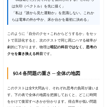
と
は矢印（ベクトル）を先に描く」
反
「私は『誰から見た運動か』を意識しない。これか
発
係
らは電車の外か中か、床か台かを最初に決める」
数
の
「
このように「自分のクセ＋これからどうするか」をセッ
成
立
トで言語化すると、次のテストで同じ罠にハマる確率が
条
劇的に下がります。物理は
暗記の科目ではなく、思考の
件
クセを書き換える科目
です。
」
を
見
抜
く
§0.4 各問題の重さ ─ 全体の地図
（
e
・
このテストは全9大問あり、それぞれ思考の負荷が違いま
運
動
す。下の表で全体の地図を把握しておくと、どこに時間
量
をかけて復習すべきかが分かります。得点率が低い問題
使