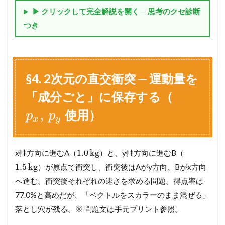
理
▶ クリックして完全解説を開く ─ 思考のクセ診断
解
し
つき
た
い
人
へ
─
§4. 2次元の直交衝突 ─ 運動量を
「
系
「成分ごと」に保存する（
全
体
,
使用）
p
p
」
x
y
で
と
ら
1.0
kg
x軸方向に進むA（
）と、y軸方向に進むB（
え
る
1.5
kg
）が原点で衝突し、衝突後はAがy方向、Bがx方向
目
へ進む。衝突後それぞれの速さを求める問題。得点率は
と
「
77.0%と高めだが、「ベクトルをスカラーのまま混ぜる」
相
落とし穴が残る。※ 問題文は手元プリント参照。
手
」