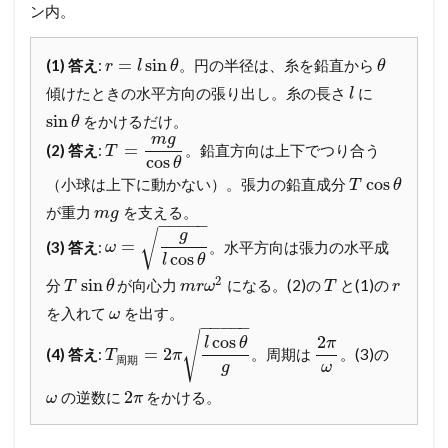
体
ン内。
7
§
=
sin
(1) 答え
:
。円の半径は、糸を鉛直から
r
l
θ
θ
6
傾けたときの水平方向の張り出し。糸の長さ
に
.
l
動
sin
をかけるだけ。
θ
く
m
g
=
(2) 答え
:
。鉛直方向は上下でつり合う
台
T
cos
θ
＋
cos
（小球は上下に動かない）。張力の鉛直成分
T
θ
壁
─
が重力
を支える。
m
g
−
−
−
−
−
「
√
g
=
(3) 答え
:
。水平方向は張力の水平成
床
ω
cos
l
θ
か
2
sin
ら
分
が向心力
になる。(2)の
と(1)の
T
θ
m
r
ω
T
r
見
を入れて
を出す。
ω
た
−
−
−
−
−
√
cos
2
運
l
θ
π
=
2
(4) 答え
:
。周期は
。(3)の
T
π
動
周
期
g
ω
量
2
の逆数に
をかける。
保
ω
π
存
」