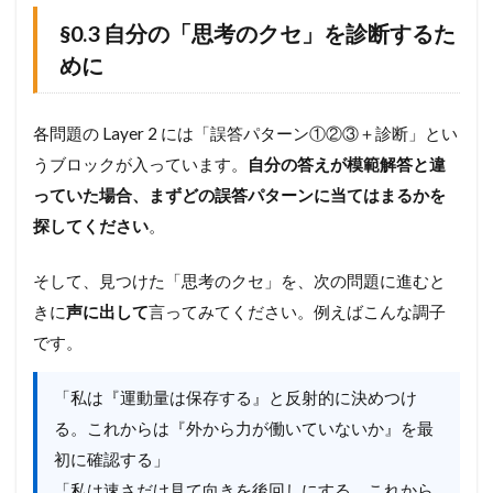
.
§0.3 自分の「思考のクセ」を診断するた
4
各
めに
問
題
の
各問題の Layer 2 には「誤答パターン①②③＋診断」とい
重
さ
うブロックが入っています。
自分の答えが模範解答と違
─
っていた場合、まずどの誤答パターンに当てはまるかを
全
体
探してください
。
の
地
そして、見つけた「思考のクセ」を、次の問題に進むと
図
きに
声に出して
言ってみてください。例えばこんな調子
2
です。
§
1
.
「私は『運動量は保存する』と反射的に決めつけ
運
動
る。これからは『外から力が働いていないか』を最
量
初に確認する」
保
「私は速さだけ見て向きを後回しにする。これから
存