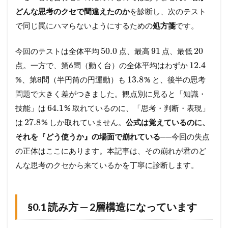
.
どんな思考のクセで間違えたのか
を診断し、次のテスト
1
で同じ罠にハマらないようにするための
処方箋
です。
読
み
方
50.0
91
20
今回のテストは全体平均
点、最高
点、最低
─
12.4
点。一方で、第6問（動く台）の全体平均はわずか
2
層
13.8
%、第8問（半円筒の円運動）も
% と、後半の思考
構
問題で大きく差がつきました。観点別に見ると「知識・
造
に
64.1
技能」は
% 取れているのに、「思考・判断・表現」
な
27.8
は
% しか取れていません。
公式は覚えているのに、
っ
て
それを『どう使うか』の場面で崩れている
──今回の失点
い
の正体はここにあります。本記事は、その崩れが君のど
ま
す
んな思考のクセから来ているかを丁寧に診断します。
1.2
§
0
§0.1 読み方 ─ 2層構造になっています
.
2