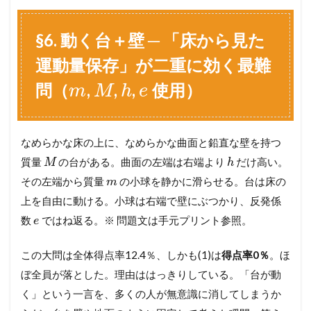
「
軸
§6. 動く台＋壁 ─ 「床から見た
ご
と
運動量保存」が二重に効く最難
に
別
問（
,
,
,
使用）
m
M
h
e
会
計
」
6
なめらかな床の上に、なめらかな曲面と鉛直な壁を持つ
§
質量
の台がある。曲面の左端は右端より
だけ高い。
M
h
5
.
その左端から質量
の小球を静かに滑らせる。台は床の
m
追
上を自由に動ける。小球は右端で壁にぶつかり、反発係
突
と
数
ではね返る。※ 問題文は手元プリント参照。
e
反
発
この大問は全体得点率12.4％、しかも(1)は
得点率0％
。ほ
係
数
ぼ全員が落とした。理由ははっきりしている。「台が動
、
く」という一言を、多くの人が無意識に消してしまうか
失
わ