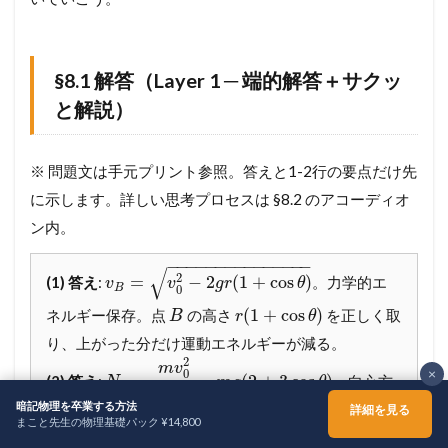
7.2
§
6
§8.1 解答（Layer 1 ─ 端的解答＋サクッ
.
と解説）
2
💡
も
っ
※ 問題文は手元プリント参照。答えと1-2行の要点だけ先
と
に示します。詳しい思考プロセスは §8.2 のアコーディオ
深
く
ン内。
理
解
−
−
−
−
−
−
−
−
−
−
−
−
−
−
−
√
し
2
=
−
2
(
1
+
cos
)
(1) 答え
:
。力学的エ
v
v
g
r
θ
B
0
た
(
1
+
cos
)
ネルギー保存。点
の高さ
を正しく取
い
B
r
θ
人
り、上がった分だけ運動エネルギーが減る。
へ
2
m
v
─
×
0
=
−
(
2
+
3
cos
)
(2) 答え
:
。向心方
N
m
g
θ
B
「
r
暗記物理を卒業する方法
動
詳細を見る
向（中心向き）の運動方程式
まこと先生の物理基礎パック ¥14,800
く
2
ホーム
シェア
メニュー
TOPへ
m
v
B