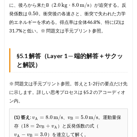
1
2.0
kg
8.0
m
/
s
に、後ろから来たB（
・
）が追突する。反
解
答
0.50
発係数は
。衝突後の各速さと、衝突で失われた力学
（
的エネルギーを求める。得点率は全体46.8%、特に(2)は
L
a
31.7%と低い。※ 問題文は手元プリント参照。
y
e
r
1
§5.1 解答（Layer 1 ─ 端的解答＋サクッ
─
と解説）
端
的
解
答
※ 問題文は手元プリント参照。答えと1-2行の要点だけ先
＋
に示します。詳しい思考プロセスは §5.2 のアコーディオ
サ
ク
ン内。
ッ
と
=
8.0
m
/
s
=
5.0
m
/
s
解
(1) 答え
:
、
。運動量保
v
v
B
A
説
18
=
2
+
存（
）と反発係数の式（
v
v
B
A
）
−
=
3.0
）を連立して解く。
v
v
B
A