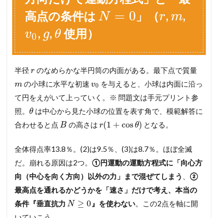
.
=
0
高点の条件は
」（
,
,
1
N
r
m
解
,
,
使用）
答
v
g
θ
0
（
L
a
y
半径
のなめらかな半円筒の内面がある。最下点で質量
r
e
の小球に水平な初速
を与えると、小球は内面に沿っ
m
v
0
r
1
て円をえがいて上っていく。※ 問題文は手元プリント参
─
照。
は中心から見た小球の位置を表す角で、模範解答に
θ
端
(
1
+
cos
)
的
合わせると点
の高さは
となる。
B
r
θ
解
答
全体得点率13.8％。(2)は9.5％、(3)は8.7％。ほぼ全滅
＋
サ
だ。崩れる原因は2つ。
①円運動の運動方程式に「向心方
ク
向（中心を向く方向）以外の力」まで混ぜてしまう
、
②
ッ
と
最高点を通れるかどうかを「速さ」だけで考え、本当の
解
≥
0
条件『垂直抗力
』を使わない
。この2点を軸に開
N
説
）
いていこう。