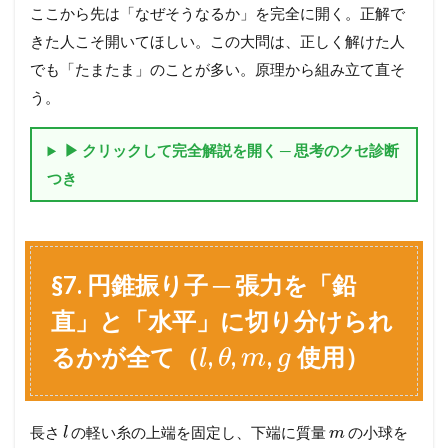
サ
ここから先は「なぜそうなるか」を完全に開く。正解で
ク
きた人こそ開いてほしい。この大問は、正しく解けた人
ッ
と
でも「たまたま」のことが多い。原理から組み立て直そ
解
う。
説
）
▶ クリックして完全解説を開く ─ 思考のクセ診断
6.2
§
つき
5
.
2
💡
も
§7. 円錐振り子 ─ 張力を「鉛
っ
と
直」と「水平」に切り分けられ
深
く
るかが全て（
,
,
,
使用）
l
θ
m
g
理
解
し
た
長さ
の軽い糸の上端を固定し、下端に質量
の小球を
l
m
い