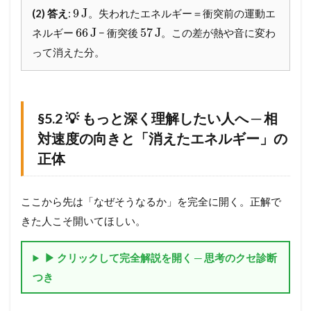
5.2
9
J
(2) 答え
:
。失われたエネルギー＝衝突前の運動エ
§
4
66
J
57
J
ネルギー
− 衝突後
。この差が熱や音に変わ
.
って消えた分。
2
💡
も
っ
と
§5.2 💡 もっと深く理解したい人へ ─ 相
深
対速度の向きと「消えたエネルギー」の
く
理
正体
解
し
た
ここから先は「なぜそうなるか」を完全に開く。正解で
い
人
きた人こそ開いてほしい。
へ
─
ベ
▶ クリックして完全解説を開く ─ 思考のクセ診断
ク
つき
ト
ル
は