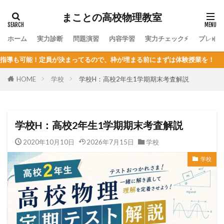
まことの高校物理教室
ホーム
実力診断
問題演習
内容学習
実力チェック⚡
プレミ
で、枠が埋まる前にまずは体験授業を！
HOME
学校
学校H：高校2年生1学期期末考査解説
学校H：高校2年生1学期期末考査解説
2020年10月10日
2026年7月15日
学校
学校