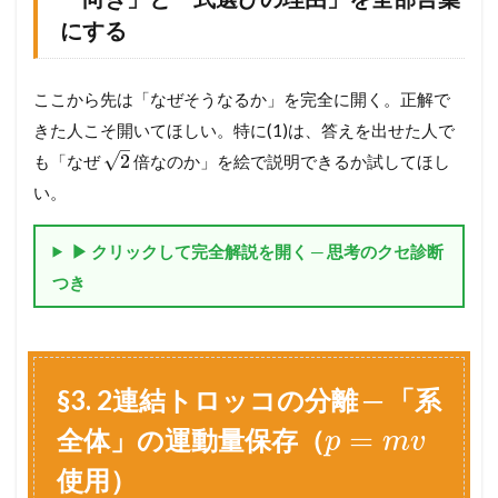
4
にする
§
3
.
ここから先は「なぜそうなるか」を完全に開く。正解で
2
連
きた人こそ開いてほしい。特に(1)は、答えを出せた人で
結
–
√
2
も「なぜ
倍なのか」を絵で説明できるか試してほし
ト
ロ
い。
ッ
コ
の
▶ クリックして完全解説を開く ─ 思考のクセ診断
分
つき
離
─
「
系
全
§3. 2連結トロッコの分離 ─ 「系
体
」
=
全体」の運動量保存（
の
p
m
v
運
使用）
動