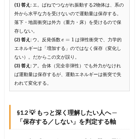
動
(1) 答え
: エ。ばねでつながれ振動する2物体は、系の
量
外から水平な力を受けないので運動量は保存する。
・
落下・地面衝突は外力（重力・床）を受けるので保
力
積
存しない。
・
=
1
(2) 答え
: ウ。反発係数
は弾性衝突で、力学的
円
e
運
エネルギーは「増加する」のではなく保存（変化し
動
ない）。だからこの文が誤り。
・
慣
(3) 答え
: ア。合体（完全非弾性）でも外力がなけれ
性
ば運動量は保存するが、運動エネルギーは衝突で失
力
の
われて変化する。
小
問
集
（
力
§1.2 💡 もっと深く理解したい人へ ─
積
「保存する／しない」を判定する軸
・
ω
使