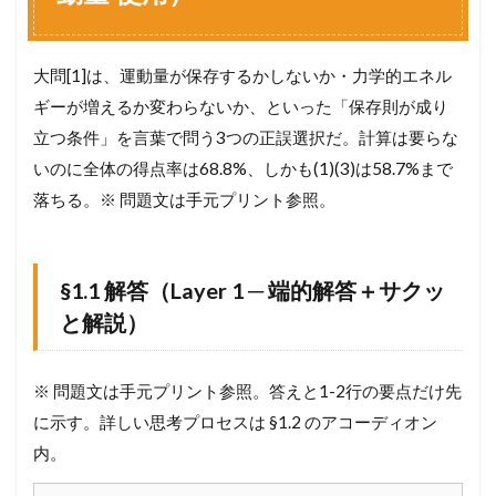
へ
─
「
保
大問[1]は、運動量が保存するかしないか・力学的エネル
存
ギーが増えるか変わらないか、といった「保存則が成り
す
る
立つ条件」を言葉で問う3つの正誤選択だ。計算は要らな
／
いのに全体の得点率は68.8%、しかも(1)(3)は58.7%まで
し
落ちる。※ 問題文は手元プリント参照。
な
い
」
を
判
§1.1 解答（Layer 1 ─ 端的解答＋サクッ
定
と解説）
す
る
軸
※ 問題文は手元プリント参照。答えと1-2行の要点だけ先
3
に示す。詳しい思考プロセスは §1.2 のアコーディオン
§
2
内。
.
運