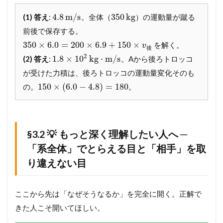
端
的
4.8
m
/
s
350
kg
(1) 答え
:
。全体（
）の運動量が蹴る
解
答
前後で保存する。
＋
350
×
6.0
=
200
×
6.9
+
150
×
を解く。
v
サ
後
2
ク
1.8
×
10
kg
⋅
m
/
s
(2) 答え
:
。Aから後ろトロッコ
ッ
が受けた力積は、後ろトロッコの運動量変化そのも
と
150
×
(
6.0
−
4.8
)
=
180
解
の。
。
説
）
4.2
§
§3.2 💡 もっと深く理解したい人へ ─
3
「系全体」でとらえる目と「相手」を取
.
2
り違えない目
💡
も
っ
ここから先は「なぜそうなるか」を完全に開く。正解で
と
きた人こそ開いてほしい。
深
く