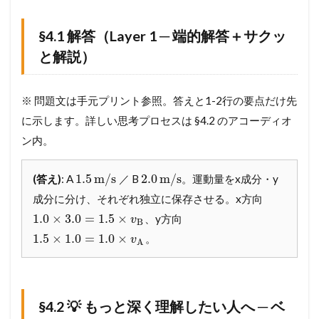
を
取
§4.1 解答（Layer 1 ─ 端的解答＋サクッ
り
違
と解説）
え
な
い
※ 問題文は手元プリント参照。答えと1-2行の要点だけ先
目
に示します。詳しい思考プロセスは §4.2 のアコーディオ
5
ン内。
§
4
.
1.5
m
/
s
2.0
m
/
s
(答え)
: A
／ B
。運動量をx成分・y
2
次
成分に分け、それぞれ独立に保存させる。x方向
元
1.0
×
3.0
=
1.5
×
、y方向
v
B
の
1.5
×
1.0
=
1.0
×
。
直
v
A
交
衝
突
─
§4.2 💡 もっと深く理解したい人へ ─ ベ
運