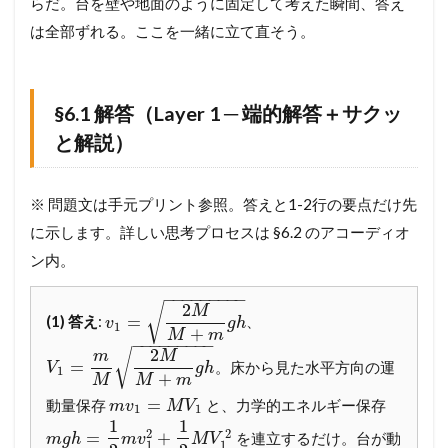
らだ。台を壁や地面のように固定して考えた瞬間、答え
れ
は全部ずれる。ここを一緒に立て直そう。
た
エ
ネ
ル
§6.1 解答（Layer 1 ─ 端的解答＋サクッ
ギ
ー
と解説）
─
2
式
※ 問題文は手元プリント参照。答えと1-2行の要点だけ先
の
連
に示します。詳しい思考プロセスは §6.2 のアコーディオ
立
ン内。
と
熱
−
−
−
−
−
−
−
−
−
へ
2
√
M
=
(1) 答え
:
、
の
v
g
h
1
+
M
m
変
−
−
−
−
−
−
−
−
−
2
√
m
M
換
=
。床から見た水平方向の運
V
g
h
1
+
（
M
M
m
e
=
動量保存
と、力学的エネルギー保存
m
v
M
V
1
1
・
1
1
2
2
=
+
を連立するだけ。台が動
m
g
h
m
v
M
V
K
1
1