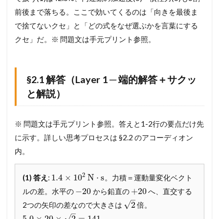
ク
ッ
前後まで落ちる。ここで効いてくるのは「向きを最後ま
と
で捨てないクセ」と「どの式をなぜ選ぶかを言葉にする
解
クセ」だ。※ 問題文は手元プリント参照。
説
）
3.2
§
§2.1 解答（Layer 1 ─ 端的解答＋サクッ
2
と解説）
.
2
💡
も
※ 問題文は手元プリント参照。答えと1-2行の要点だけ先
っ
に示す。詳しい思考プロセスは §2.2 のアコーディオン
と
深
内。
く
理
2
1.4
×
10
N
⋅
s
解
(1) 答え
:
。力積＝運動量変化ベクト
し
−
20
+
20
ルの差。水平の
から鉛直の
へ、直交する
た
–
√
2
2つの矢印の差なので大きさは
倍。
い
–
人
√
5.0
×
20
×
2
=
141
。