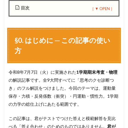
目次
1
§
0
.
§0. はじめに ─ この記事の使い
は
じ
方
め
に
─
こ
令和8年7月7日（火）に実施された
1学期期末考査・物理
の
の解説記事です。全9大問すべてに「思考のクセ診断つ
記
事
き」のフル解説をつけました。今回のテーマは、運動量
の
保存・力積・反発係数（衝突）・円運動・慣性力。1学期
使
い
の力学の総仕上げにあたる範囲です。
方
1.1
この記事は、君がテストでつけた答えと模範解答を見比
§
べる「答え合わせ」のためのものではありません。
君が
0