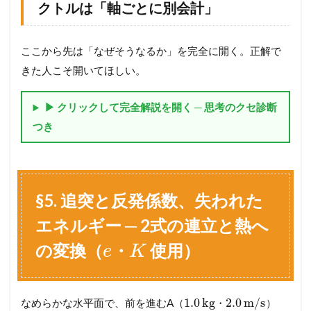
動
クトルは「軸ごとに別会計」
量
を
「
ここから先は「なぜそうなるか」を完全に開く。正解で
成
分
きた人こそ開いてほしい。
ご
と
」
▶ クリックして完全解説を開く ─ 思考のクセ診断
に
つき
保
存
す
る
（
§5. 追突と反発係数、失われた
,
p
p
x
y
使
エネルギー ─ 2式の連立と熱へ
用
）
の変換（
・
使用）
e
K
5.1
§
4
.
1.0
kg
2.0
m
/
s
なめらかな水平面で、前を進むA（
・
）