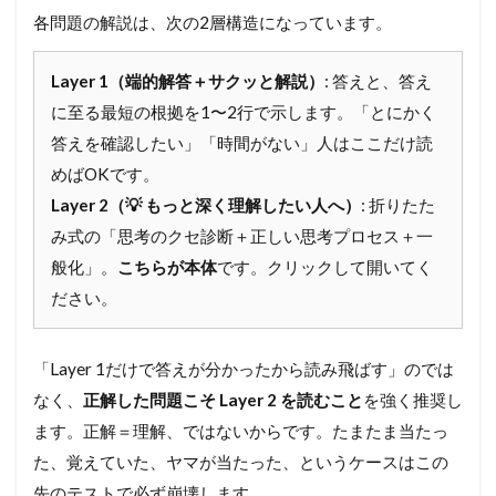
手
各問題の解説は、次の2層構造になっています。
元
の
問
Layer 1（端的解答＋サクッと解説）
: 答えと、答え
題
冊
に至る最短の根拠を1〜2行で示します。「とにかく
子
答えを確認したい」「時間がない」人はここだけ読
を
必
めばOKです。
ず
Layer 2（💡 もっと深く理解したい人へ）
: 折りたた
開
い
み式の「思考のクセ診断＋正しい思考プロセス＋一
て
般化」。
こちらが本体
です。クリックして開いてく
お
い
ださい。
て
く
だ
「Layer 1だけで答えが分かったから読み飛ばす」のでは
さ
なく、
正解した問題こそ Layer 2 を読むこと
を強く推奨し
い
ます。正解＝理解、ではないからです。たまたま当たっ
1.3
§
た、覚えていた、ヤマが当たった、というケースはこの
0
先のテストで必ず崩壊します。