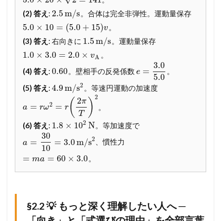
へ
2.5
m
/
s
(2) 答え
:
。合体は完全非弾性。運動量保存
─
「
5.0
×
10
=
(
5.0
+
15
)
。
v
向
1.5
m
/
s
(3) 答え
: 右向きに
。運動量保存
き
」
1.0
×
3.0
=
2.0
×
。
v
A
と
3.0
「
0.60
=
(4) 答え
:
。壁相手の反発係数
。
e
5.0
式
2
4.9
m
/
s
(5) 答え
:
。等速円運動の加速度
選
び
2
2
(
)
π
2
=
=
。
の
a
r
ω
r
T
理
2
1.8
×
10
N
(6) 答え
:
。等加速度で
由
30
」
2
=
=
3.0
m
/
s
、慣性力
a
を
10
全
=
=
60
×
3.0
。
m
a
部
言
葉
に
す
§2.2 💡 もっと深く理解したい人へ ─
る
「向き」と「式選びの理由」を全部言葉