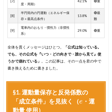
ク
[7]
42.1%
🔴重
度・周期）
ッ
と
半円筒内の円運動（エネルギー保
🔴最
解
[8]
13.8%
存＋最高点条件）
難
説
）
電車内のおもり・慣性力（非慣性
[9]
29.0%
🔴重
2.2
系）
§
1
全体を貫くメッセージはひとつ。
「公式は知っている。
.
2
でも、その公式を『いつ・どの向きで・誰から見て』使
💡
うかで崩れている」
。この記事は、その一点を君の中で
も
っ
書き換えるために書きました。
と
深
く
理
解
§1. 運動量保存と反発係数の
し
「成立条件」を見抜く（
・運
た
e
い
動量 使用）
人