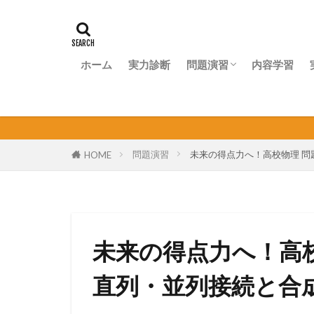
ホーム
実力診断
問題演習
内容学習
問題演習ナビ
個人契
問題演習
未来の得点力へ！高校物理 
HOME
未来の得点力へ！高
直列・並列接続と合