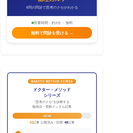
8問の問診で思考のクセがわかる
所要時間：約3分 ・ 無料
無料で問診を受ける →
MAKOTO METHOD SERIES
ドクター・メソッド
シリーズ
"思考のクセ"を診断する
勉強法・受験メンタル記事
42/48
記事 公開済み / 目標:
記事
42
48