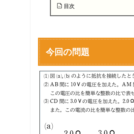
目次
1
今
回
の
問
今回の問題
題
1.1
【
設
問
別
解
説
】
考
え