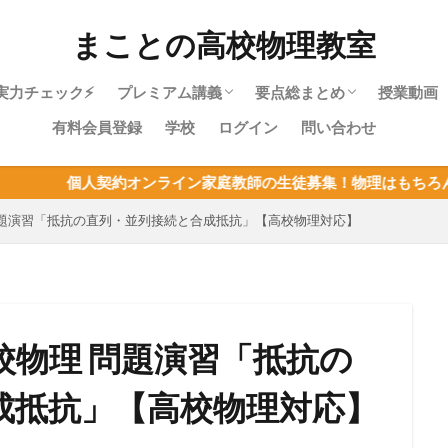
まことの高校物理教室
実力チェック⚡
プレミアム講義
要点総まとめ
授業動画
有料会員登録
学校
ログイン
問い合わせ
物理やり直しガイド｜高校物理を受験に
物理基礎・最短攻略パック紹介
目次：物理基礎
力学・最短攻略パック紹介
目次：力学
熱力学・最短攻略パック紹介
目次：熱力学
波動・最短攻略パック紹介
目次：波動
電磁気・最短攻略パック紹介
目次：電磁気
原子・最短攻略パック紹介
目次：原子
物理基礎まとめ
約オンライン家庭教師の生徒募集！物理はもちろん、他教科の指導
使うあなたへ
問題演習「抵抗の直列・並列接続と合成抵抗」【高校物理対応】
校物理 問題演習「抵抗の
成抵抗」【高校物理対応】