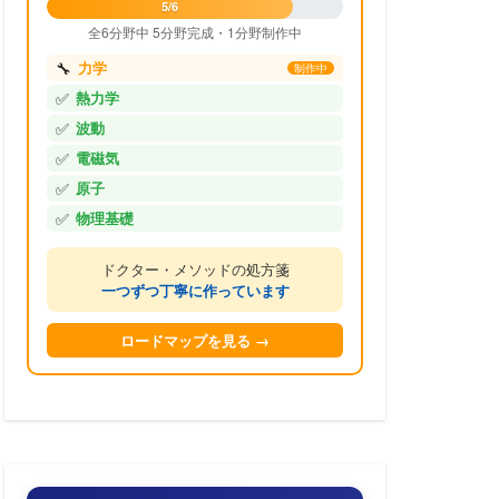
5/6
全6分野中 5分野完成・1分野制作中
🔧
力学
制作中
✅
熱力学
✅
波動
✅
電磁気
✅
原子
✅
物理基礎
ドクター・メソッドの処方箋
一つずつ丁寧に作っています
ロードマップを見る →