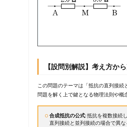
方
か
ら
計
算
プ
ロ
セ
ス
ま
【設問別解説】考え方か
で
徹
底
この問題のテーマは「抵抗の直列接続
ガ
イ
問題を解く上で鍵となる物理法則や概
ド
2
合成抵抗の公式
: 抵抗を複数接
メ
直列接続と並列接続の場合で異な
ン