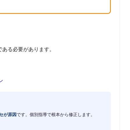
である必要があります。
ン
セが原因
です。個別指導で根本から修正します。