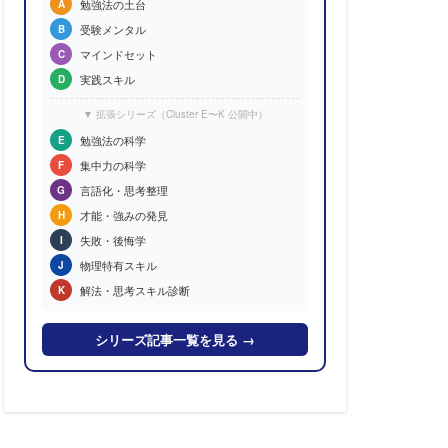
勉強法の土台
A
受験メンタル
B
マインドセット
C
実践スキル
D
▼ 拡張シリーズ（Cluster E〜K 公開中）
勉強法の科学
E
集中力の科学
F
言語化・思考整理
G
才能・強みの発見
H
失敗・後悔学
I
物理特有スキル
J
解法・思考スキル診断
K
シリーズ記事一覧を見る →