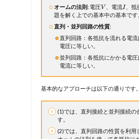
バ
オームの法則
: 電圧
、電流
、抵
V
I
ー
題を解く上での基本中の基本です
シ
ッ
直列・並列回路の性質
:
プ
直列回路：各抵抗を流れる電流
が
電圧に等しい。
必
要
並列回路：各抵抗にかかる電圧
で
電流に等しい。
す
基本的なアプローチは以下の通りです
(1)では、直列接続と並列接続
す。
(2)では、直列回路の性質を利