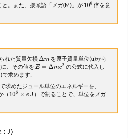
6
10
と。また、接頭語「メガ(M)」が
倍を意
。
Δ
u
えられた質量欠損
を原子質量単位(
)から
m
2
=
Δ
次に、その値を
の公式に代入し
E
m
c
J)で求めます。
 1で求めたジュール単位のエネルギーを、
6
10
×
J
か（
）で割ることで、単位をメガ
e
。
：J）