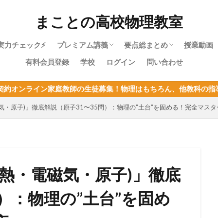
まことの高校物理教室
実力チェック⚡
プレミアム講義
要点総まとめ
授業動画
有料会員登録
学校
ログイン
問い合わせ
物理やり直しガイド｜高校物理を受験に
物理基礎・最短攻略パック紹介
目次：物理基礎
力学・最短攻略パック紹介
目次：力学
熱力学・最短攻略パック紹介
目次：熱力学
波動・最短攻略パック紹介
目次：波動
電磁気・最短攻略パック紹介
目次：電磁気
原子・最短攻略パック紹介
目次：原子
物理基礎まとめ
教師の生徒募集！物理はもちろん、他教科の指導も可能！定員が決
使うあなたへ
気・原子)」徹底解説（原子31〜35問）：物理の”土台”を固める！完全マスタ
熱・電磁気・原子)」徹底
問）：物理の”土台”を固め