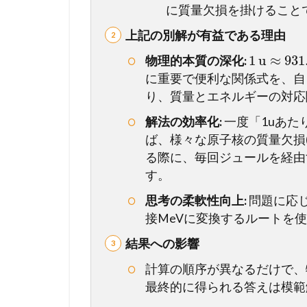
2
に質量欠損を掛けること
質
量
上記の別解が有益である理由
欠
1
u
≈
931
物理的本質の深化:
損
に重要で便利な関係式を、自
と
結
り、質量とエネルギーの対応
合
解法の効率化:
一度「1uあた
エ
ば、様々な原子核の質量欠損
ネ
る際に、毎回ジュールを経由
ル
ギ
す。
ー
思考の柔軟性向上:
問題に応
1.3
接MeVに変換するルートを
3
結果への影響
3
原
計算の順序が異なるだけで、
子
最終的に得られる答えは模範
核