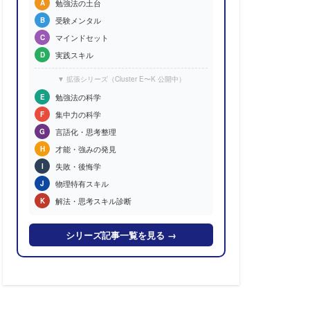
勉強法の土台
A
受験メンタル
B
マインドセット
C
実践スキル
D
▼ 拡張シリーズ（Cluster E〜K 公開中）
勉強法の科学
E
集中力の科学
F
言語化・思考整理
G
才能・強みの発見
H
失敗・後悔学
I
物理特有スキル
J
解法・思考スキル診断
K
シリーズ記事一覧を見る →