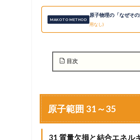
原子物理の「なぜその
MAKOTO METHOD
用なし)
目次
1
原
子
範
囲
原子範囲 31～35
3
1
～
3
31 質量欠損と結合エネル