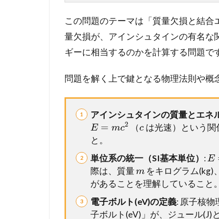
反
応
この問題のテーマは「質量欠損と結合
2
量欠損が、アインシュタインの有名な
メ
ギーに相当するのかを計算する問題で
ン
バ
ー
問題を解く上で鍵となる物理法則や概
シ
ッ
プ
アインシュタインの質量とエネ
が
2
=
（
は光速）という関
E
m
c
c
必
と。
要
で
単位系の統一（SI基本単位）
:
E
す
際は、質量
をキログラム(kg)
m
があることを理解していること
電子ボルト(eV)の定義
: 原子核
子ボルト(eV)」が、ジュール(J)