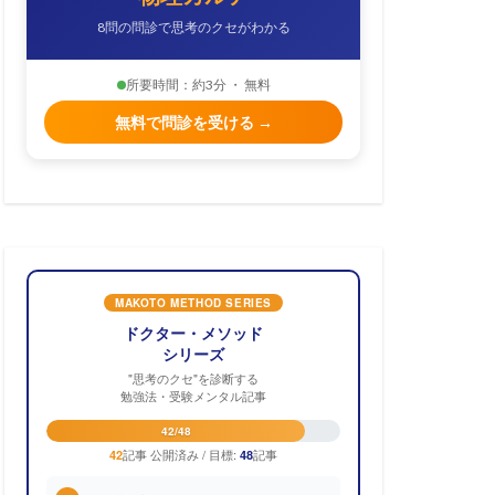
8問の問診で思考のクセがわかる
所要時間：約3分 ・ 無料
無料で問診を受ける →
MAKOTO METHOD SERIES
ドクター・メソッド
シリーズ
"思考のクセ"を診断する
勉強法・受験メンタル記事
42/48
記事 公開済み / 目標:
記事
42
48