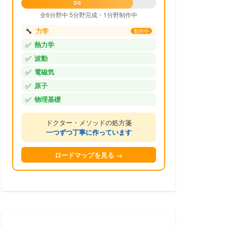
5/6
全6分野中 5分野完成・1分野制作中
🔧
力学
制作中
✅
熱力学
✅
波動
✅
電磁気
✅
原子
✅
物理基礎
ドクター・メソッドの処方箋
一つずつ丁寧に作っています
ロードマップを見る →