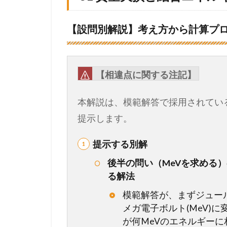
5
1.1
【設問別解説】考え方から計算プ
3
1
質
量
【相違点に関する注記】
欠
損
本解説は、模範解答で採用されてい
と
結
提示します。
合
エ
提示する別解
ネ
ル
後半の問い（MeVを求める）
ギ
る解法
ー
模範解答が、まずジュール
1.2
メガ電子ボルト(MeV)
3
が何MeVのエネルギー