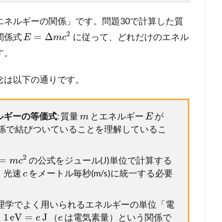
エネルギーの関係」です。問題30で計算した質
2
=
Δ
関係式
に従って、どれだけのエネル
E
m
c
す。
念は以下の通りです。
ルギーの等価式
: 質量
とエネルギー
が
m
E
係で結びついていることを理解しているこ
2
=
の公式をジュール(J)単位で計算する
m
c
、光速
をメートル毎秒(m/s)に統一する必要
c
。
物理学でよく用いられるエネルギーの単位「電
1
eV
=
J
と
（
は電気素量）という関係で
e
e