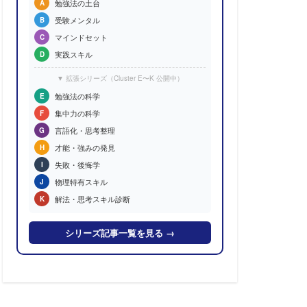
勉強法の土台
A
受験メンタル
B
マインドセット
C
実践スキル
D
▼ 拡張シリーズ（Cluster E〜K 公開中）
勉強法の科学
E
集中力の科学
F
言語化・思考整理
G
才能・強みの発見
H
失敗・後悔学
I
物理特有スキル
J
解法・思考スキル診断
K
シリーズ記事一覧を見る →