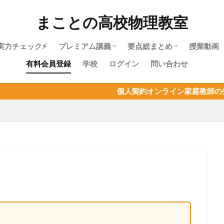
まことの高校物理教室
実力チェック⚡
プレミアム講義
要点総まとめ
授業動画
有料会員登録
学校
ログイン
問い合わせ
物理やり直しガイド｜高校物理を受験に
物理基礎・最短攻略パック紹介
目次：物理基礎
力学・最短攻略パック紹介
目次：力学
熱力学・最短攻略パック紹介
目次：熱力学
波動・最短攻略パック紹介
目次：波動
電磁気・最短攻略パック紹介
目次：電磁気
原子・最短攻略パック紹介
目次：原子
物理基礎まとめ
個人契約オンライン家庭教師の生徒募集！物理は
使うあなたへ