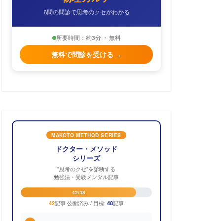
8問の問診で思考のクセがわかる
所要時間：約3分 ・ 無料
無料で問診を受ける →
MAKOTO METHOD SERIES
ドクター・メソッド
シリーズ
"思考のクセ"を診断する
勉強法・受験メンタル記事
42/48
記事 公開済み / 目標:
記事
42
48