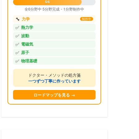
5/6
全6分野中 5分野完成・1分野制作中
🔧
力学
制作中
✅
熱力学
✅
波動
✅
電磁気
✅
原子
✅
物理基礎
ドクター・メソッドの処方箋
一つずつ丁寧に作っています
ロードマップを見る →