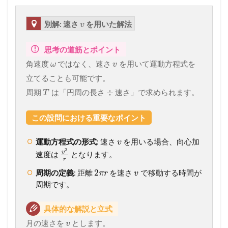
別解: 速さ
を用いた解法
v
思考の道筋とポイント
角速度
ではなく、速さ
を用いて運動方程式を
ω
v
立てることも可能です。
÷
周期
は「円周の長さ
速さ」で求められます。
T
この設問における重要なポイント
運動方程式の形式
: 速さ
を用いる場合、向心加
v
2
v
速度は
となります。
r
2
周期の定義
: 距離
を速さ
で移動する時間が
π
r
v
周期です。
具体的な解説と立式
月の速さを
とします。
v