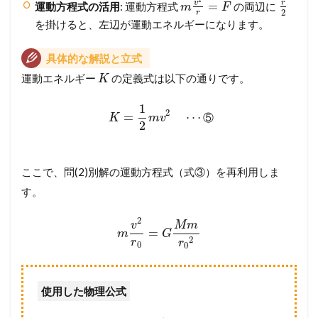
v
r
=
運動方程式の活用
: 運動方程式
の両辺に
m
F
2
r
を掛けると、左辺が運動エネルギーになります。
具体的な解説と立式
運動エネルギー
の定義式は以下の通りです。
K
1
2
=
⋯
⑤
K
m
v
2
ここで、問(2)別解の運動方程式（式③）を再利用しま
す。
2
v
M
m
=
m
G
2
r
r
0
0
使用した物理公式