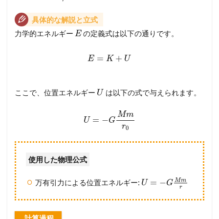
具体的な解説と立式
力学的エネルギー
の定義式は以下の通りです。
E
=
+
E
K
U
ここで、位置エネルギー
は以下の式で与えられます。
U
M
m
=
−
U
G
r
0
使用した物理公式
M
m
=
−
万有引力による位置エネルギー:
U
G
r
計算過程