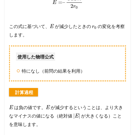
=
–
E
2
r
0
この式に基づいて、
が減少したときの
の変化を考察
E
r
0
します。
使用した物理公式
特になし（前問の結果を利用）
計算過程
は負の値です。
が減少するということは、より大き
E
E
|
|
なマイナスの値になる（絶対値
が大きくなる）こと
E
を意味します。