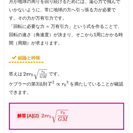
月が地球の周りを回り続けるためには、遠心力で飛んで
いかないように、常に地球の方へ引っ張る力が必要で
す。その力が万有引力です。
「回転に必要な力 ＝ 万有引力」という式を作ることで、
回転の速さ（角速度）が決まり、そこから1周にかかる時
間（周期）が求まります。
結論と吟味
−
−
−
√
r
2
0
答えは
です。
π
r
0
G
M
2
3
∝
ケプラーの第3法則
を満たしていることが確認
T
r
0
できます。
−
−
−
−
r
√
0
2
解答 [A](2)
π
r
0
G
M