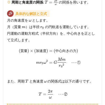
2
π
=
周期と角速度の関係
:
の関係を用います。
T
ω
具体的な解説と立式
月の角速度を
とします。
ω
月（質量
）は半径
の円軌道を運動しています。
m
r
0
円運動の運動方程式（半径方向）を、中心向きを正とし
て立式します。
(
)
×
(
)
=
(
)
質
量
加
速
度
中
心
向
き
の
力
M
m
2
=
⋯
①
m
r
ω
G
0
2
r
0
また、周期
と角速度
の関係式は以下の通りです。
T
ω
2
π
=
⋯
②
T
ω