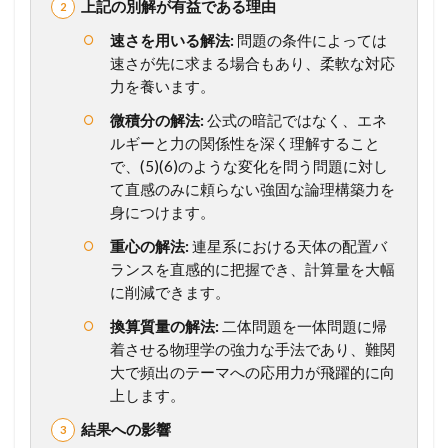
上記の別解が有益である理由
の
一
速さを用いる解法:
問題の条件によっては
問
速さが先に求まる場合もあり、柔軟な対応
を
力を養います。
未
来
微積分の解法:
公式の暗記ではなく、エネ
の
ルギーと力の関係性を深く理解すること
得
で、(5)(6)のような変化を問う問題に対し
点
て直感のみに頼らない強固な論理構築力を
力
へ
身につけます。
！
重心の解法:
連星系における天体の配置バ
完
全
ランスを直感的に把握でき、計算量を大幅
マ
に削減できます。
ス
タ
換算質量の解法:
二体問題を一体問題に帰
ー
着させる物理学の強力な手法であり、難関
講
大で頻出のテーマへの応用力が飛躍的に向
座
上します。
2
結果への影響
問