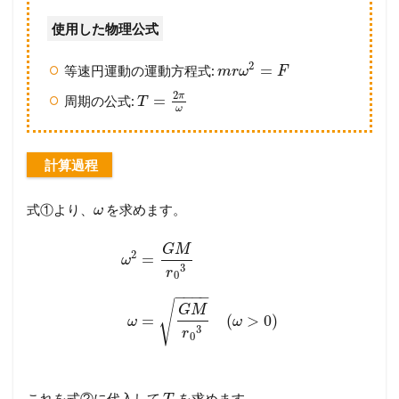
使用した物理公式
2
=
等速円運動の運動方程式:
m
r
ω
F
2
π
=
周期の公式:
T
ω
計算過程
式①より、
を求めます。
ω
G
M
2
=
ω
3
r
0
−
−
−
−
√
G
M
=
(
>
0
)
ω
ω
3
r
0
これを式②に代入して
を求めます。