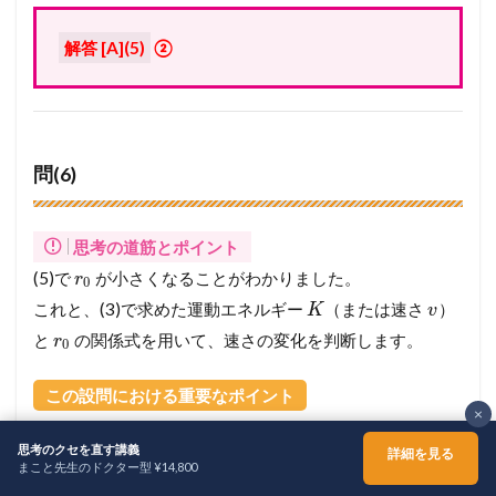
解答 [A](5)
②
問(6)
思考の道筋とポイント
(5)で
が小さくなることがわかりました。
r
0
これと、(3)で求めた運動エネルギー
（または速さ
）
K
v
と
の関係式を用いて、速さの変化を判断します。
r
0
この設問における重要なポイント
×
軌道半径と速さの関係
: 円運動では、中心に近いほど速
思考のクセを直す講義
詳細を見る
まこと先生のドクター型 ¥14,800
く回る必要があります。
ホーム
シェア
メニュー
TOPへ