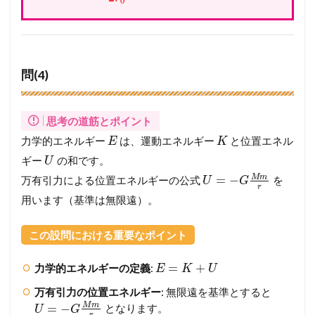
0
問(4)
思考の道筋とポイント
力学的エネルギー
は、運動エネルギー
と位置エネル
E
K
ギー
の和です。
U
M
m
=
−
万有引力による位置エネルギーの公式
を
U
G
r
用います（基準は無限遠）。
この設問における重要なポイント
=
+
力学的エネルギーの定義
:
E
K
U
万有引力の位置エネルギー
: 無限遠を基準とすると
M
m
=
−
となります。
U
G
r