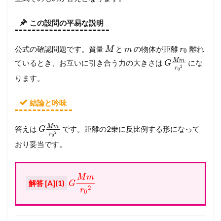
この設問の平易な説明
公式の確認問題です。質量
と
の物体が距離
離れ
M
m
r
0
M
m
ているとき、お互いに引き合う力の大きさは
にな
G
2
r
0
ります。
結論と吟味
M
m
答えは
です。距離の2乗に反比例する形になって
G
2
r
0
おり妥当です。
M
m
解答 [A](1)
G
2
r
0