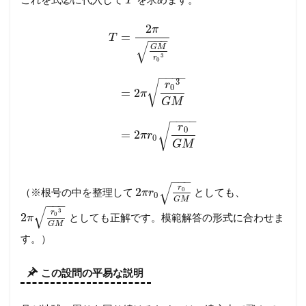
T
2
π
=
T
−
−
−
√
G
M
3
r
0
−
−
−
−
3
√
r
0
=
2
π
G
M
−
−
−
−
r
√
0
=
2
π
r
0
G
M
−
−
−
√
r
2
0
（※根号の中を整理して
としても、
π
r
0
G
M
−
−
−
√
3
r
2
0
としても正解です。模範解答の形式に合わせま
π
G
M
す。）
この設問の平易な説明