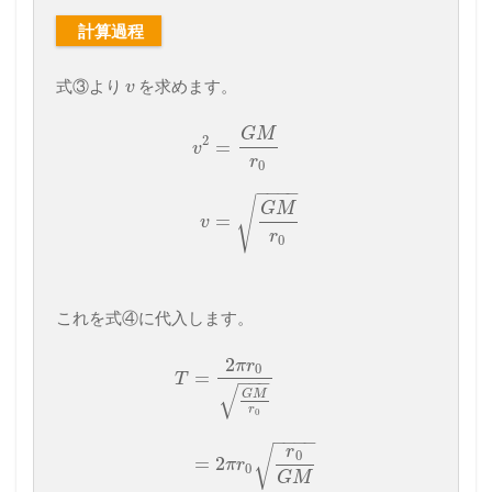
計算過程
式③より
を求めます。
v
G
M
2
=
v
r
0
−
−
−
−
√
G
M
=
v
r
0
これを式④に代入します。
2
π
r
0
=
T
−
−
−
√
G
M
r
0
−
−
−
−
r
√
0
=
2
π
r
0
G
M