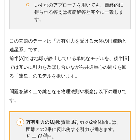
題
いずれのアプローチを用いても、最終的に
5
得られる答えは模範解答と完全に一致しま
3
す。
半
球
内
で
この問題のテーマは「万有引力を受ける天体の円運動と
の
物
連星系」です。
体
前半[A]では地球が静止している単純なモデルを、後半[B]
の
円
では互いに引力を及ぼし合いながら共通重心の周りを回
運
る「連星」のモデルを扱います。
動
(
東
問題を解く上で鍵となる物理法則や概念は以下の通りで
北
す。
大
)
2.1
,
万有引力の法則
: 質量
の2物体間には、
M
m
【
距離
の2乗に反比例する引力が働きます。
r
設
問
M
m
=
。
F
G
2
r