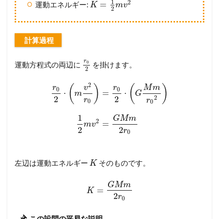
1
2
=
運動エネルギー:
K
m
v
2
計算過程
r
0
運動方程式の両辺に
を掛けます。
2
2
(
)
(
)
r
v
r
M
m
0
0
⋅
=
⋅
m
G
2
2
2
r
r
0
0
1
G
M
m
2
=
m
v
2
2
r
0
左辺は運動エネルギー
そのものです。
K
G
M
m
=
K
2
r
0
この設問の平易な説明