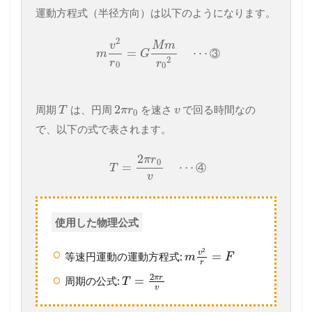
運動方程式（半径方向）は以下のようになります。
2
v
M
m
=
⋯
③
m
G
2
r
r
0
0
2
周期
は、円周
を速さ
で回る時間なの
T
π
r
v
0
で、以下の式で表されます。
2
π
r
0
=
⋯
④
T
v
使用した物理公式
2
v
=
等速円運動の運動方程式:
m
F
r
2
π
r
=
周期の公式:
T
v