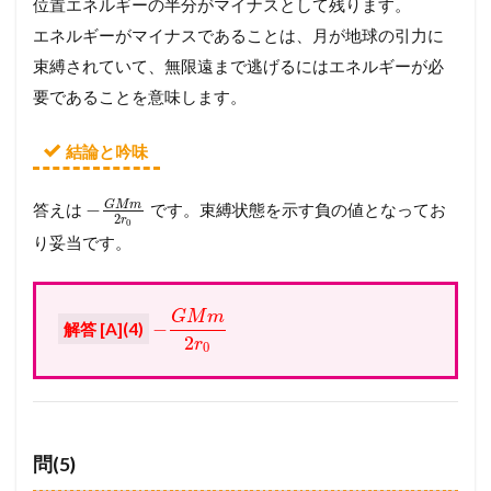
位置エネルギーの半分がマイナスとして残ります。
エネルギーがマイナスであることは、月が地球の引力に
束縛されていて、無限遠まで逃げるにはエネルギーが必
要であることを意味します。
結論と吟味
G
M
m
−
答えは
です。束縛状態を示す負の値となってお
2
r
0
り妥当です。
G
M
m
−
解答 [A](4)
2
r
0
問(5)