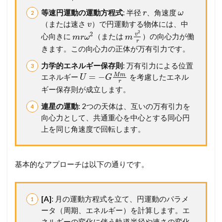
別
解
等速円運動の運動方程式
: 半径
、角速度
r
ω
説
（または速さ
）で円運動する物体には、中
v
】
2
2
v
心向きに
（または
）の向心力が働
m
r
ω
m
考
r
きます。この向心力の正体が万有引力です。
え
方
力学的エネルギー保存則
: 万有引力による位置
か
M
m
=
−
エネルギー
を考慮したエネル
ら
U
G
r
計
ギー保存則が成立します。
算
連星の運動
: 2つの天体は、互いの万有引力を
プ
ロ
向心力として、共通重心を中心とする同心円
セ
上を同じ角速度で回転します。
ス
ま
で
徹
基本的なアプローチは以下の通りです。
底
ガ
イ
[A]
: 月の運動方程式を立て、円運動のパラメ
ド
ータ（周期、エネルギー）を計算します。エ
3
ネルギーの変化に伴う軌道半径や速さの変化