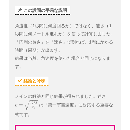
この設問の平易な説明
角速度（1秒間に何度回るか）ではなく、速さ（1
秒間に何メートル進むか）を使って計算しました。
「円周の長さ」を「速さ」で割れば、1周にかかる
時間（周期）が出ます。
結果は当然、角速度を使った場合と同じになりま
す。
結論と吟味
メインの解法と同じ結果が得られました。速さ
−
−
−
√
G
M
=
は「第一宇宙速度」に対応する重要な
v
r
0
式です。