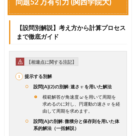
問題52 万有引力 (関西学院大)
2
万
有
引
【設問別解説】考え方から計算プロセス
力
(
まで徹底ガイド
関
西
学
院
大
【相違点に関する注記】
)
1.1
提示する別解
【
設問[A](2)の別解: 速さ
を用いた解法
v
設
問
模範解答が角速度
を用いて周期を
ω
別
求めるのに対し、円運動の速さ
を経
v
解
由して周期を求めます。
説
】
設問[A]の別解: 微積分と保存則を用いた体
考
系的解法（一括解説）
え
方