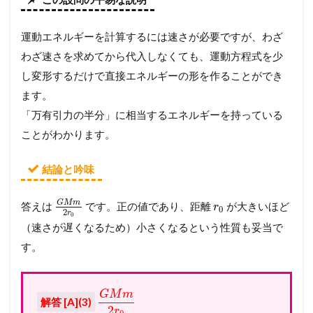
運動エネルギーを計算するには速さが必要ですが、わざ
わざ速さを求めてから代入しなくても、運動方程式を少
し変形するだけで直接エネルギーの形を作ることができ
ます。
「万有引力の半分」に相当するエネルギーを持っている
ことがわかります。
結論と吟味
G
M
m
答えは
です。正の値であり、距離
が大きいほど
r
0
2
r
0
（速さが遅くなるため）小さくなるという性質も妥当で
す。
G
M
m
解答 [A](3)
2
r