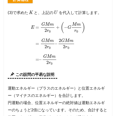
(3)で求めた
と、上記の
を代入して計算します。
K
U
(
)
G
M
m
M
m
=
+
−
E
G
2
r
r
0
0
2
G
M
m
G
M
m
=
–
2
2
r
r
0
0
G
M
m
=
–
2
r
0
この設問の平易な説明
運動エネルギー（プラスのエネルギー）と位置エネルギ
ー（マイナスのエネルギー）を合計します。
円運動の場合、位置エネルギーの絶対値は運動エネルギ
ーのちょうど2倍になっています。そのため、合計すると