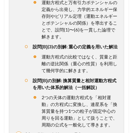
運動方程式と万有引力ポテンシャルの
か
定義から出発し、力学的エネルギー保
ら
計
存則やビリアル定理（運動エネルギー
算
とポテンシャルの関係）を導出するこ
プ
とで、設問(1)〜(6)を一貫した論理で
ロ
解きます。
セ
ス
設問[B](3)の別解: 重心の定義を用いた解法
ま
で
運動方程式の比較ではなく、質量と距
徹
離の逆比関係（重心の性質）を利用し
底
て幾何学的に解きます。
ガ
イ
設問[B]の別解: 換算質量と相対運動方程式
ド
を用いた体系的解法（一括解説）
1.2
2つの天体の運動方程式を「相対運
【
動」の方程式に変換し、連星系を「換
総
ま
算質量を持つ1つの粒子が固定中心の
と
周りを回る運動」として扱うことで、
め
周期の公式を一般化して導きます。
】
こ