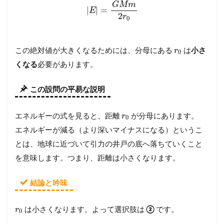
G
M
m
|
|
=
E
2
r
0
この絶対値が大きくなるためには、分母にある
は
小さ
r
0
くなる
必要があります。
この設問の平易な説明
エネルギーの式を見ると、距離
が分母にあります。
r
0
エネルギーが減る（より深いマイナスになる）というこ
とは、地球に近づいて引力の井戸の底へ落ちていくこと
を意味します。つまり、距離は小さくなります。
結論と吟味
は小さくなります。よって選択肢は
②
です。
r
0