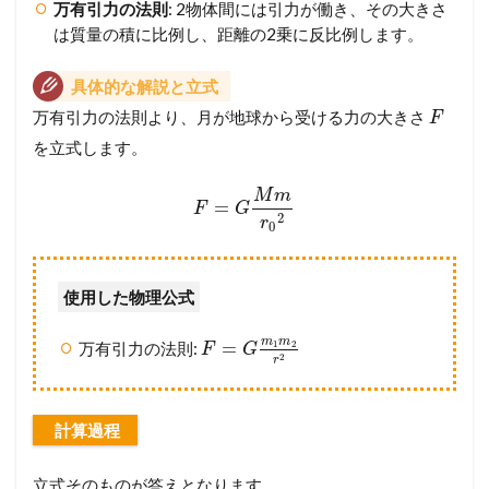
万有引力の法則
: 2物体間には引力が働き、その大きさ
は質量の積に比例し、距離の2乗に反比例します。
具体的な解説と立式
万有引力の法則より、月が地球から受ける力の大きさ
F
を立式します。
M
m
=
F
G
2
r
0
使用した物理公式
m
m
=
1
2
万有引力の法則:
F
G
2
r
計算過程
立式そのものが答えとなります。