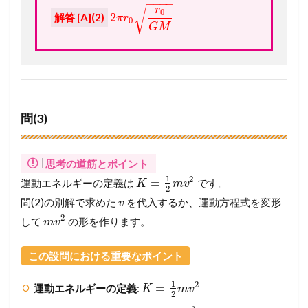
−
−
−
−
r
√
0
2
解答 [A](2)
π
r
0
G
M
問(3)
思考の道筋とポイント
1
2
=
運動エネルギーの定義は
です。
K
m
v
2
問(2)の別解で求めた
を代入するか、運動方程式を変形
v
2
して
の形を作ります。
m
v
この設問における重要なポイント
1
2
=
運動エネルギーの定義
:
K
m
v
2
2