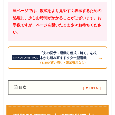
当ページでは、数式をより見やすく表示するための
処理に、少しお時間がかかることがございます。お
手数ですが、ページを開いたまま少々お待ちくださ
い。
「力の図示→運動方程式→解く」を根
→
本から組み直すドクター型講義
MAKOTO METHOD
¥8,800(買い切り・追加費用なし)
目次
1
問
題
5