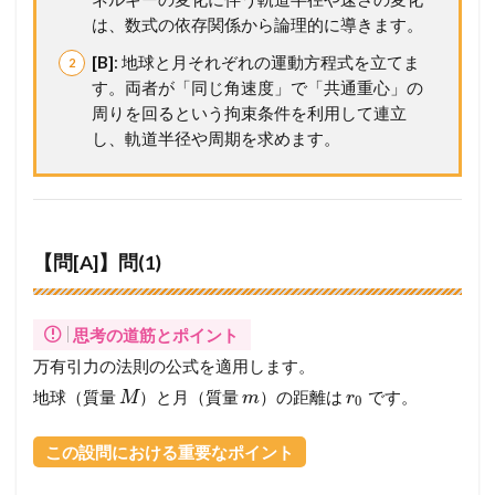
メ
は、数式の依存関係から論理的に導きます。
ン
バ
[B]
: 地球と月それぞれの運動方程式を立てま
ー
す。両者が「同じ角速度」で「共通重心」の
シ
周りを回るという拘束条件を利用して連立
ッ
プ
し、軌道半径や周期を求めます。
が
必
要
で
す
【問[A]】問(1)
思考の道筋とポイント
万有引力の法則の公式を適用します。
地球（質量
）と月（質量
）の距離は
です。
M
m
r
0
この設問における重要なポイント