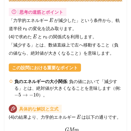
思考の道筋とポイント
「力学的エネルギー
が減少した」という条件から、軌
E
道半径
の変化を読み取ります。
r
0
(4)で求めた
と
の関係式を利用します。
E
r
0
「減少する」とは、数値直線上で左へ移動すること（負
の値なら、絶対値が大きくなること）を意味します。
この設問における重要なポイント
負のエネルギーの大小関係
: 負の値において「減少す
る」とは、絶対値が大きくなることを意味します（例:
−
5
→
−
10
）。
具体的な解説と立式
(4)の結果より、力学的エネルギー
は以下の通りです。
E
G
M
m