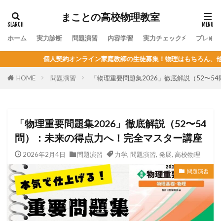
まことの高校物理教室
ホーム
実力診断
問題演習
内容学習
実力チェック⚡
プレミ
ライン家庭教師の生徒募集！物理はもちろん、他教科の指導も可能！定員が
HOME
問題演習
「物理重要問題集2026」徹底解説（52〜
「物理重要問題集2026」徹底解説（52〜54
問）：未来の得点力へ！完全マスター講座
2026年2月4日
問題演習
力学
,
問題演習
,
発展
,
高校物理
問題演習