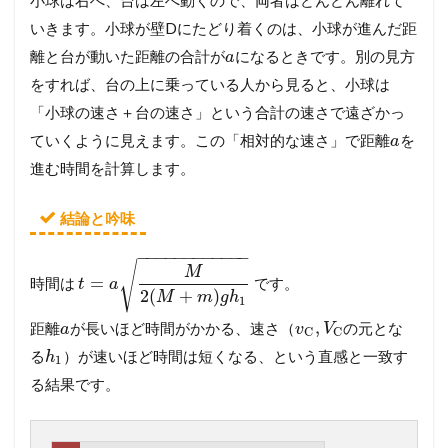
小球は右へ、台は左へ動くので、両者はどんどん離れて
いきます。小球が壁Dにたどり着くのは、小球が進んだ距
離と台が動いた距離の合計が
になるときです。別の見方
a
をすれば、台の上に乗っている人から見ると、小球は
「小球の速さ＋台の速さ」という合計の速さで遠ざかっ
ていくように見えます。この「相対的な速さ」で距離
を
a
進む時間を計算します。
結論と吟味
−
−
−
−
−
−
−
−
−
−
−
−
√
M
=
時間は
です。
t
a
2
(
+
)
M
m
g
h
1
,
距離
が長いほど時間がかかる、速さ（
の元とな
a
v
V
C
C
る
）が速いほど時間は短くなる、という直感と一致す
h
1
る結果です。