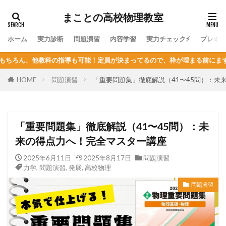
まことの高校物理教室
ホーム
実力診断
問題演習
内容学習
実力チェック⚡
プレミ
定員が決まってるので、枠が埋まる前にまずは体験授業を！
HOME
問題演習
「重要問題集」徹底解説（41〜45問）：未
「重要問題集」徹底解説（41〜45問）：未
来の得点力へ！完全マスター講座
2025年6月11日
2025年8月17日
問題演習
力学
,
問題演習
,
発展
,
高校物理
問題演習