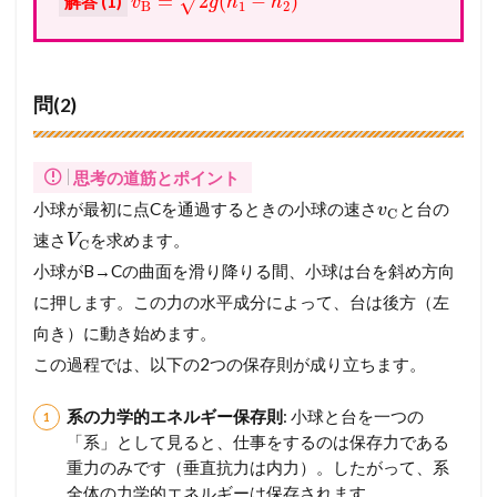
=
2
(
−
)
√
解答 (1)
v
g
h
h
B
1
2
問(2)
思考の道筋とポイント
小球が最初に点Cを通過するときの小球の速さ
と台の
v
C
速さ
を求めます。
V
C
小球がB→Cの曲面を滑り降りる間、小球は台を斜め方向
に押します。この力の水平成分によって、台は後方（左
向き）に動き始めます。
この過程では、以下の2つの保存則が成り立ちます。
系の力学的エネルギー保存則
: 小球と台を一つの
「系」として見ると、仕事をするのは保存力である
重力のみです（垂直抗力は内力）。したがって、系
全体の力学的エネルギーは保存されます。