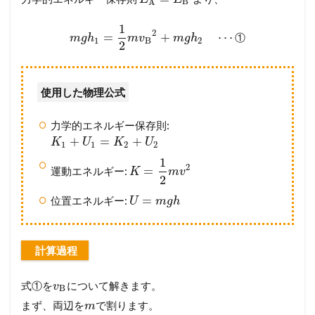
B
A
セ
ス
1
ま
2
=
+
⋯
①
m
g
h
m
v
m
g
h
1
B
2
2
で
徹
底
ガ
使用した物理公式
イ
ド
力学的エネルギー保存則:
4
+
=
+
K
U
K
U
1
1
2
2
メ
1
ン
2
=
運動エネルギー:
K
m
v
バ
2
ー
=
位置エネルギー:
U
m
g
h
シ
ッ
プ
が
計算過程
必
要
で
式①を
について解きます。
v
B
す
まず、両辺を
で割ります。
m