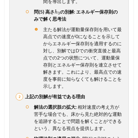
間を導出します。
(
大
問(5) 高さ
の別解: エネルギー保存則の
h
3
阪
みで解く思考法
公
大
主たる解法が運動量保存則を用いて最
)
高点での速度が0になることを示して
2.1
からエネルギー保存則を適用するのに
【
対し、別解ではDでの衝突直後と最高
問
点での2つの状態について、運動量保
題
存則とエネルギー保存則を連立させて
の
確
解きます。これにより、最高点での速
認
度を事前に知らなくても解けることを
】
示します。
ま
ず
上記の別解が有益である理由
は
問
解法の選択肢の拡大:
相対速度の考え方が
題
苦手な場合でも、床から見た絶対的な運動
文
を追跡することで問題を解くことができる
を
という、異なる視点を提供します。
し
っ