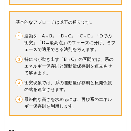
来
の
得
基本的なアプローチは以下の通りです。
点
力
へ
運動を「A→B」「B→C」「C→D」「Dでの
！
衝突」「D→最高点」のフェーズに分け、各フ
完
ェーズで適用できる法則を考えます。
全
マ
特に台が動き出す「B→C」の区間では、系の
ス
エネルギー保存則と運動量保存則を連立させ
タ
ー
て解きます。
講
衝突現象では、系の運動量保存則と反発係数
座
の式を連立させます。
3
問
最終的な高さを求めるには、再び系のエネル
題
ギー保存則を利用します。
4
3
(
浜