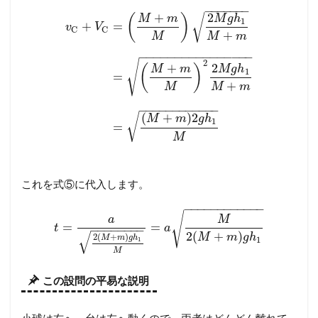
−
−
−
−
−
−
−
2
+
√
(
)
M
g
h
M
m
1
+
=
v
V
C
C
+
M
M
m
−
−
−
−
−
−
−
−
−
−
−
−
−
−
−
−
√
2
2
+
(
)
M
g
h
M
m
1
=
+
M
M
m
−
−
−
−
−
−
−
−
−
−
−
−
(
+
)
2
√
M
m
g
h
1
=
M
これを式⑤に代入します。
−
−
−
−
−
−
−
−
−
−
−
−
√
a
M
=
=
t
a
−
−
−
−
−
−
−
−
√
2
(
+
)
M
m
g
h
2
(
+
)
M
m
g
h
1
1
M
この設問の平易な説明