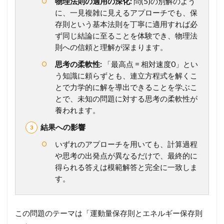
物理法則の適用の深化:
問(5)の別解のよう
か
に、一見複雑に見えるアプローチでも、保
り
読
存則という基本法則を丁寧に適用すれば必
み
ず同じ結論に至ることを体験でき、物理法
解
則への信頼と理解が深まります。
こ
う
思考の柔軟性:
「最高点 = 相対速度0」とい
う知識に頼らずとも、連立方程式を解くこ
2.2
とで力学的に解を導出できることを学ぶこ
【
設
とで、未知の問題に対する思考の柔軟性が
問
養われます。
別
解
結果への影響
説
いずれのアプローチを用いても、計算過程
】
考
や思考の出発点が異なるだけで、最終的に
え
得られる答えは模範解答と完全に一致しま
方
す。
か
ら
計
算
この問題のテーマは「運動量保存則とエネルギー保存則
プ