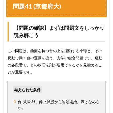
4
問題41 (京都府大)
1
(
京
都
【問題の確認】まずは問題文をしっかり
府
大
読み解こう
)
1.1
【
この問題は、曲面を持つ台の上を運動する小球と、その
問
反動で動く台の運動を扱う、力学の総合問題です。運動
題
の
の各段階で、どの物理法則が適用できるかを見極めるこ
確
とが重要です。
認
】
ま
ず
与えられた条件
は
問
台: 質量
、静止状態から運動開始。床はなめら
M
題
文
か。
を