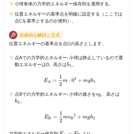
り
小球単体の力学的エネルギー保存則を適用する。
読
み
位置エネルギーの基準点を明確に設定する（ここでは
解
点Cを基準とするのが便利）。
こ
う
具体的な解説と立式
3.2
位置エネルギーの基準点を点Cの高さとします。
【
設
問
点Aでの力学的エネルギー: 小球は静止しているので運
別
動エネルギーは0。高さは
。
h
1
解
説
1
2
=
⋅
0
+
】
E
m
m
g
h
1
A
2
考
え
点Bでの力学的エネルギー: 小球の速さを
、高さは
v
B
方
。
h
2
か
ら
1
計
2
=
+
E
m
v
m
g
h
B
B
2
算
2
プ
ロ
=
力学的エネルギー保存則
より、
E
E