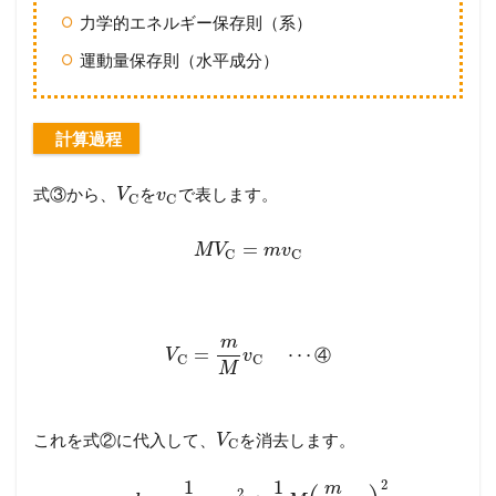
力学的エネルギー保存則（系）
運動量保存則（水平成分）
計算過程
式③から、
を
で表します。
V
v
C
C
=
M
V
m
v
C
C
m
=
⋯
④
V
v
C
C
M
これを式②に代入して、
を消去します。
V
C
1
1
2
m
2