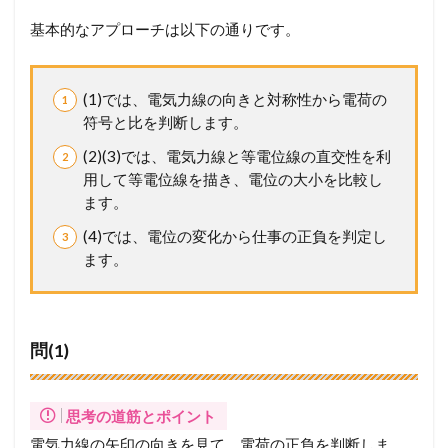
2
基本的なアプローチは以下の通りです。
問
題
1
0
(1)では、電気力線の向きと対称性から電荷の
2
符号と比を判断します。
(
東
(2)(3)では、電気力線と等電位線の直交性を利
京
用して等電位線を描き、電位の大小を比較し
電
ます。
機
大
(4)では、電位の変化から仕事の正負を判定し
)
ます。
2.1
【
設
問
問(1)
別
解
説
】
思考の道筋とポイント
考
電気力線の矢印の向きを見て、電荷の正負を判断しま
え