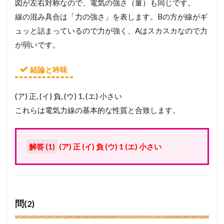
図が左右対称なので、電気の強さ（量）も同じです。
計
算
線の混み具合は「力の強さ」を表します。Bの方が線がギ
プ
ュッと詰まっているので力が強く、Aはスカスカなので力
ロ
セ
が弱いです。
ス
ま
で
結論と吟味
徹
底
(ア) 正, (イ) 負, (ウ) 1, (エ) 小さい
ガ
イ
これらは電気力線の基本的な性質と合致します。
ド
4
メ
解答 (1)
(ア) 正 (イ) 負 (ウ) 1 (エ) 小さい
ン
バ
ー
シ
ッ
プ
問(2)
が
必