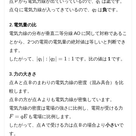
点 P から電気力線が出ていっているので、
は
正
です。
q
1
こ
点 Q に電気力線が入ってきているので、
は
負
です。
q
2
の
一
問
2. 電気量の比
を
電気力線の分布が垂直二等分線 AO に関して対称であるこ
未
来
とから、2つの電荷の電気量の絶対値は等しいと判断でき
の
ます。
得
点
|
|
:
|
|
=
1
:
1
したがって、
です。比の値は
1
です。
q
q
1
2
力
へ
3. 力の大きさ
！
完
点 A と点 B のまわりの電気力線の密度（混み具合）を比
全
較します。
マ
ス
点 B の方が点 A よりも電気力線が密集しています。
タ
電気力線の密度は電場の強さに比例し、電荷が受ける力
ー
講
=
も電場に比例します。
F
q
E
座
したがって、点 A で受ける力は点 B の場合より
小さい
で
3
す。