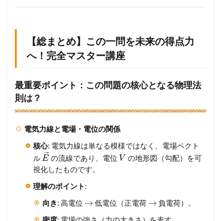
【総まとめ】この一問を未来の得点力
へ！完全マスター講座
最重要ポイント：この問題の核心となる物理法
則は？
電気力線と電場・電位の関係
核心
: 電気力線は単なる模様ではなく、電場ベクト
⃗
ル
の流線であり、電位
の地形図（勾配）を可
E
V
視化したものです。
理解のポイント
:
→
→
向き
: 高電位
低電位（正電荷
負電荷）。
密度
: 電場の強さ（力の大きさ）を表す。