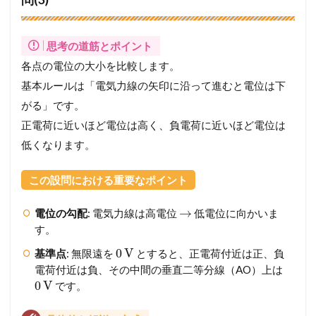
思考の道筋とポイント
各点の電位の大小を比較します。
基本ルールは「電気力線の矢印に沿って進むと電位は下
がる」です。
正電荷に近いほど電位は高く、負電荷に近いほど電位は
低くなります。
この設問における重要なポイント
→
電位の勾配
: 電気力線は高電位
低電位に向かいま
す。
0
V
基準点
: 無限遠を
とすると、正電荷付近は正、負
電荷付近は負、その中間の垂直二等分線（AO）上は
0
V
です。