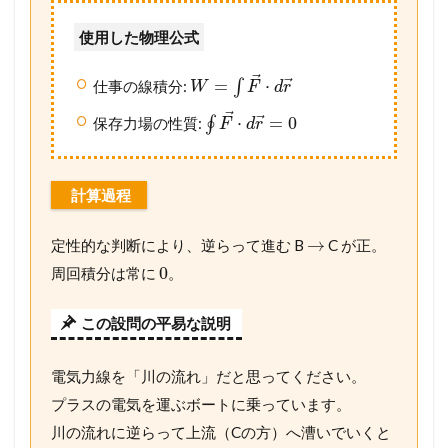
使用した物理公式
⃗
⃗
=
⋅
仕事の線積分:
∫
W
F
d
r
⃗
⃗
⋅
=
0
保存力場の性質:
∮
F
d
r
計算過程
→
定性的な判断により、逆らって進む B
C が正。
0
周回積分は常に
。
この設問の平易な説明
電気力線を「川の流れ」だと思ってください。
プラスの電気を運ぶボートに乗っています。
川の流れに逆らって上流（Cの方）へ漕いでいくと