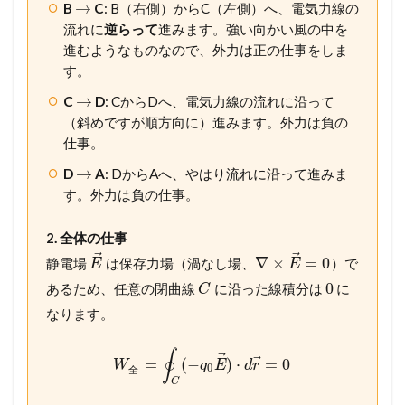
→
B
C
: B（右側）からC（左側）へ、電気力線の
流れに
逆らって
進みます。強い向かい風の中を
進むようなものなので、外力は正の仕事をしま
す。
→
C
D
: CからDへ、電気力線の流れに沿って
（斜めですが順方向に）進みます。外力は負の
仕事。
→
D
A
: DからAへ、やはり流れに沿って進みま
す。外力は負の仕事。
2. 全体の仕事
⃗
⃗
∇
×
=
0
静電場
は保存力場（渦なし場、
）で
E
E
0
あるため、任意の閉曲線
に沿った線積分は
に
C
なります。
∮
⃗
⃗
=
(
−
)
⋅
=
0
W
q
E
d
r
0
全
C