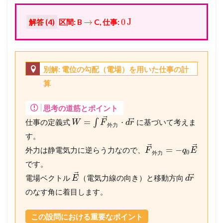
→
0
J
解答 (4)
区間: B
C, 仕事:
別解: 電位の勾配（電場）を用いた仕事の計
算
思考の道筋とポイント
⃗
⃗
=
⋅
仕事の定義式
∫
に基づいて考えま
W
F
d
r
外
力
す。
⃗
⃗
=
−
外力は静電気力に逆らう力なので、
F
q
E
0
外
力
です。
⃗
⃗
電場ベクトル
（電気力線の向き）と移動方向
E
d
r
のなす角に着目します。
この設問における重要なポイント