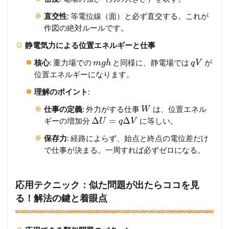
直交性
: 等電位線（面）と必ず直交する。これが
作図の絶対ルールです。
静電気力による位置エネルギーと仕事
核心
: 重力場での
と同様に、静電場では
が
m
g
h
q
V
位置エネルギーになります。
理解のポイント
:
仕事の定義
: 外力がする仕事
は、位置エネル
W
Δ
=
Δ
ギーの増加分
に等しい。
U
q
V
保存力
: 経路によらず、始点と終点の電位差だけ
で仕事が決まる。一周すれば必ずゼロになる。
応用テクニック：似た問題が出たらココを見
る！解法の鍵と着眼点