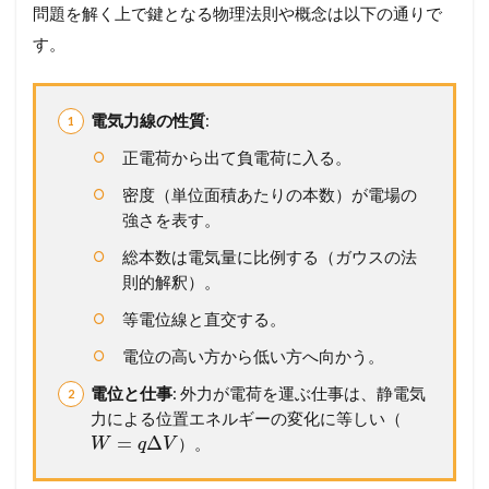
め
問題を解く上で鍵となる物理法則や概念は以下の通りで
】
す。
こ
の
一
問
電気力線の性質
:
を
未
正電荷から出て負電荷に入る。
来
密度（単位面積あたりの本数）が電場の
の
得
強さを表す。
点
総本数は電気量に比例する（ガウスの法
力
へ
則的解釈）。
！
等電位線と直交する。
完
全
電位の高い方から低い方へ向かう。
マ
ス
電位と仕事
: 外力が電荷を運ぶ仕事は、静電気
タ
力による位置エネルギーの変化に等しい（
ー
=
Δ
）。
W
q
V
講
座