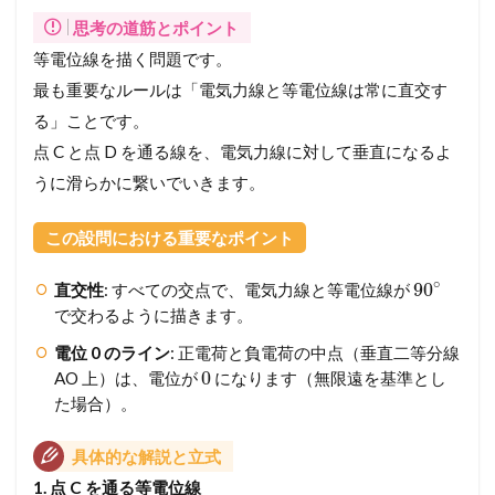
要
思考の道筋とポイント
で
す
等電位線を描く問題です。
最も重要なルールは「電気力線と等電位線は常に直交す
る」ことです。
点 C と点 D を通る線を、電気力線に対して垂直になるよ
うに滑らかに繋いでいきます。
この設問における重要なポイント
∘
90
直交性
: すべての交点で、電気力線と等電位線が
で交わるように描きます。
電位 0 のライン
: 正電荷と負電荷の中点（垂直二等分線
0
AO 上）は、電位が
になります（無限遠を基準とし
た場合）。
具体的な解説と立式
1. 点 C を通る等電位線