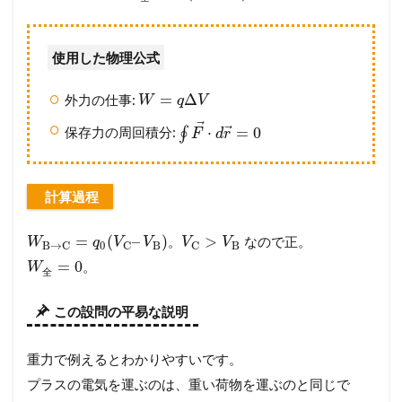
使用した物理公式
=
Δ
外力の仕事:
W
q
V
⃗
⃗
⋅
=
0
保存力の周回積分:
∮
F
d
r
計算過程
=
(
–
)
>
。
なので正。
W
q
V
V
V
V
0
B
B
B
→
C
C
C
=
0
。
W
全
この設問の平易な説明
重力で例えるとわかりやすいです。
プラスの電気を運ぶのは、重い荷物を運ぶのと同じで