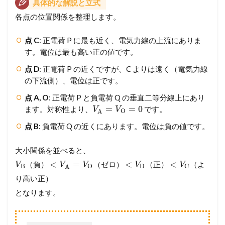
具体的な解説と立式
各点の位置関係を整理します。
点 C
: 正電荷 P に最も近く、電気力線の上流にありま
す。電位は最も高い正の値です。
点 D
: 正電荷 P の近くですが、C よりは遠く（電気力線
の下流側）、電位は正です。
点 A, O
: 正電荷 P と負電荷 Q の垂直二等分線上にあり
=
=
0
ます。対称性より、
です。
V
V
O
A
点 B
: 負電荷 Q の近くにあります。電位は負の値です。
大小関係を並べると、
<
=
<
<
（負）
（ゼロ）
（正）
（よ
V
V
V
V
V
B
D
O
C
A
り高い正）
となります。