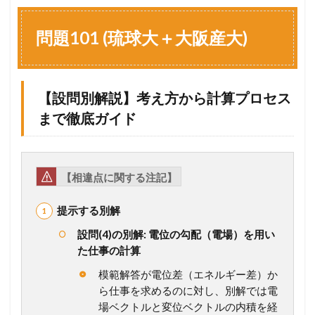
問
題
1
問題101 (琉球大＋大阪産大)
0
1
(
琉
【設問別解説】考え方から計算プロセス
球
大
まで徹底ガイド
＋
大
阪
産
大
【相違点に関する注記】
)
1.1
提示する別解
【
設問(4)の別解: 電位の勾配（電場）を用い
設
た仕事の計算
問
別
模範解答が電位差（エネルギー差）か
解
ら仕事を求めるのに対し、別解では電
説
】
場ベクトルと変位ベクトルの内積を経