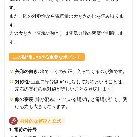
方
す。
か
また、図の対称性から電気量の大きさの比を読み取りま
ら
計
す。
算
力の大きさ（電場の強さ）は電気力線の密度で判断しま
プ
ロ
す。
セ
ス
この設問における重要なポイント
ま
で
徹
矢印の向き
: 出ていくのが正、入ってくるのが負です。
底
ガ
対称性
: 垂直二等分線 AO に対して対称ということは、
イ
左右の電荷の絶対値が等しいことを意味します。
ド
線の密度
: 線が混み合っている場所ほど電場が強く、受
2.2
ける力も大きくなります。
【
総
ま
具体的な解説と立式
と
1. 電荷の符号
め
】