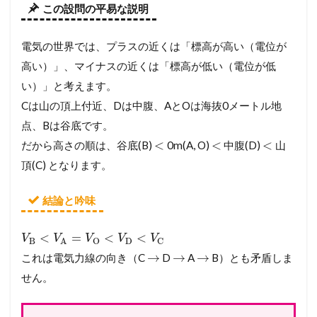
この設問の平易な説明
電気の世界では、プラスの近くは「標高が高い（電位が
高い）」、マイナスの近くは「標高が低い（電位が低
い）」と考えます。
Cは山の頂上付近、Dは中腹、AとOは海抜0メートル地
点、Bは谷底です。
<
<
<
だから高さの順は、谷底(B)
0m(A, O)
中腹(D)
山
頂(C) となります。
結論と吟味
<
=
<
<
V
V
V
V
V
B
D
O
C
A
→
→
→
これは電気力線の向き（C
D
A
B）とも矛盾しま
せん。