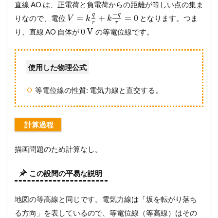
直線 AO は、正電荷と負電荷からの距離が等しい点の集ま
−
q
q
=
+
=
0
りなので、電位
となります。つま
V
k
k
r
r
0
V
り、直線 AO 自体が
の等電位線です。
使用した物理公式
等電位線の性質: 電気力線と直交する。
計算過程
描画問題のため計算なし。
この設問の平易な説明
地図の等高線と同じです。電気力線は「坂を転がり落ち
る方向」を表しているので、等電位線（等高線）はその