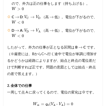
ので、外力は正の仕事をします（持ち上げる）。
>
0
W
→
→
→
C
D
:
（高
低）。電位が下がるので、
V
V
D
C
<
0
W
→
→
→
D
A
:
（高
低）。電位が下がるので、
V
V
D
A
<
0
W
→
したがって、外力の仕事が正となる区間は
B
C
です。
（※厳密には、BからCへ行く途中で電位が単調に増加す
るかどうかは経路によりますが、始点と終点の電位差だ
けで判断すれば正です。問題の意図としては始点・終点
の差で答えます。）
2. 全体での仕事
0
一周して点 A に戻ってくるので、電位の変化は
です。
=
(
–
)
=
0
W
q
V
V
0
A
A
全