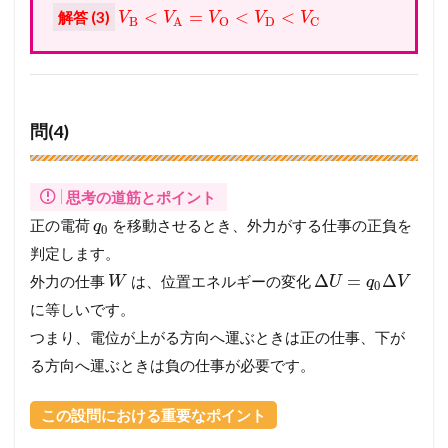
<
=
<
<
解答 (3)
V
V
V
V
V
B
D
O
C
A
問(4)
思考の道筋とポイント
正の電荷
を移動させるとき、外力がする仕事の正負を
q
0
判定します。
Δ
=
Δ
外力の仕事
は、位置エネルギーの変化
W
U
q
V
0
に等しいです。
つまり、電位が上がる方向へ運ぶときは正の仕事、下が
る方向へ運ぶときは負の仕事が必要です。
この設問における重要なポイント