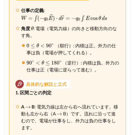
仕事の定義
:
⃗
⃗
=
(
−
)
⋅
=
−
cos
∫
∫
W
q
E
d
r
q
E
θ
d
s
0
0
角度
: 電場（電気力線）の向きと移動方向のな
θ
す角。
∘
0
≤
<
90
（順行）: 内積は正。外力の仕
θ
事は負（電場が押してくれる）。
∘
∘
90
<
≤
180
（逆行）: 内積は負。外力の
θ
仕事は正（電場に逆らって進む）。
具体的な解説と立式
1. 区間ごとの判定
→
A
B
: 電気力線は左から右へ流れています。移
→
動も左から右（A
B）です。流れに沿って進
むので、電場が仕事をし、外力は負の仕事をし
ます。