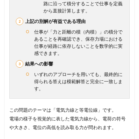
考
路に沿って積分することで仕事を定義
え
から直接計算します。
方
か
上記の別解が有益である理由
ら
計
仕事が「力と距離の積（内積）」の積分で
算
あることを再確認でき、保存力場における
プ
仕事が経路に依存しないことを数学的に実
ロ
感できます。
セ
ス
結果への影響
ま
で
いずれのアプローチを用いても、最終的に
徹
得られる答えは模範解答と完全に一致しま
底
す。
ガ
イ
ド
この問題のテーマは「電気力線と等電位線」です。
1.2
電場の様子を視覚的に表した電気力線から、電荷の符号
【
総
や大きさ、電位の高低を読み取る力が問われます。
ま
と