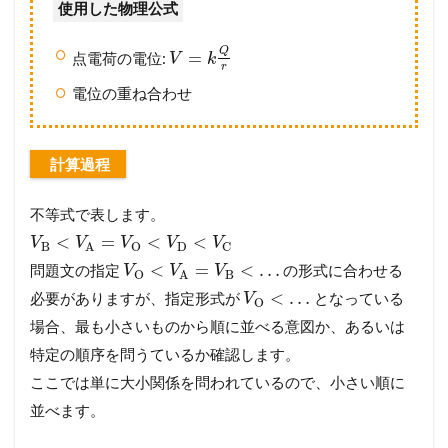
使用した物理公式
Q
=
点電荷の電位:
V
k
r
電位の重ね合わせ
計算過程
不等式で表します。
<
=
<
<
V
V
V
V
V
B
D
O
C
A
<
=
<
…
問題文の指定
の形式に合わせる
V
V
V
B
O
A
<
…
必要がありますが、指定形式が
となっている
V
O
場合、最も小さいものから順に並べる意図か、あるいは
特定の順序を問うているか確認します。
ここでは単に大小関係を問われているので、小さい順に
並べます。