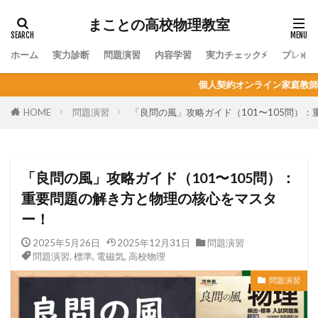
まことの高校物理教室
ホーム
実力診断
問題演習
内容学習
実力チェック⚡
プレミ
個人契約オンライン家庭教師の生徒募集！物理はもちろん
HOME
問題演習
「良問の風」攻略ガイド（101〜105問）
「良問の風」攻略ガイド（101〜105問）：
重要問題の解き方と物理の核心をマスタ
ー！
2025年5月26日
2025年12月31日
問題演習
問題演習
,
標準
,
電磁気
,
高校物理
問題演習