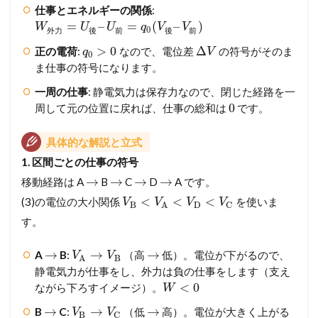
仕事とエネルギーの関係
:
=
–
=
(
–
)
W
U
U
q
V
V
0
外
力
後
前
後
前
>
0
Δ
正の電荷
:
なので、電位差
の符号がそのま
q
V
0
ま仕事の符号になります。
一周の仕事
: 静電気力は保存力なので、閉じた経路を一
0
周して元の位置に戻れば、仕事の総和は
です。
具体的な解説と立式
1. 区間ごとの仕事の符号
→
→
→
→
移動経路は A
B
C
D
A です。
<
<
<
(3)の電位の大小関係
を使いま
V
V
V
V
B
D
C
A
す。
→
→
→
A
B
:
（高
低）。電位が下がるので、
V
V
B
A
静電気力が仕事をし、外力は負の仕事をします（支え
<
0
ながら下ろすイメージ）。
W
→
→
→
B
C
:
（低
高）。電位が大きく上がる
V
V
B
C