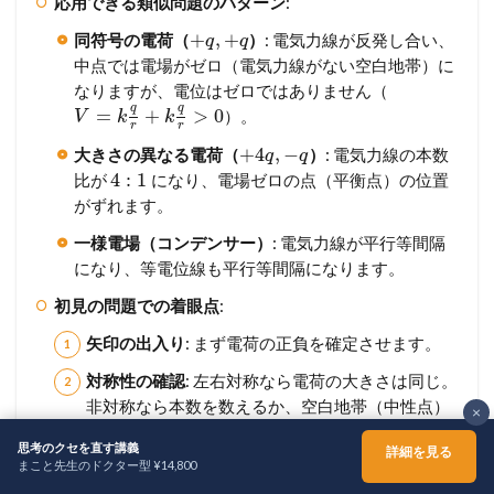
応用できる類似問題のパターン
:
+
,
+
同符号の電荷（
）
: 電気力線が反発し合い、
q
q
中点では電場がゼロ（電気力線がない空白地帯）に
なりますが、電位はゼロではありません（
q
q
=
+
>
0
）。
V
k
k
r
r
+
4
,
−
大きさの異なる電荷（
）
: 電気力線の本数
q
q
4
:
1
比が
になり、電場ゼロの点（平衡点）の位置
がずれます。
一様電場（コンデンサー）
: 電気力線が平行等間隔
になり、等電位線も平行等間隔になります。
初見の問題での着眼点
:
矢印の出入り
: まず電荷の正負を確定させます。
対称性の確認
: 左右対称なら電荷の大きさは同じ。
非対称なら本数を数えるか、空白地帯（中性点）
×
の位置から比を推測します。
思考のクセを直す講義
詳細を見る
まこと先生のドクター型 ¥14,800
「直交」の意識
: 等電位線を描くときは、常に電気
ホーム
シェア
メニュー
TOPへ
∘