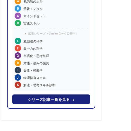
勉強法の土台
A
受験メンタル
B
マインドセット
C
実践スキル
D
▼ 拡張シリーズ（Cluster E〜K 公開中）
勉強法の科学
E
集中力の科学
F
言語化・思考整理
G
才能・強みの発見
H
失敗・後悔学
I
物理特有スキル
J
解法・思考スキル診断
K
シリーズ記事一覧を見る →