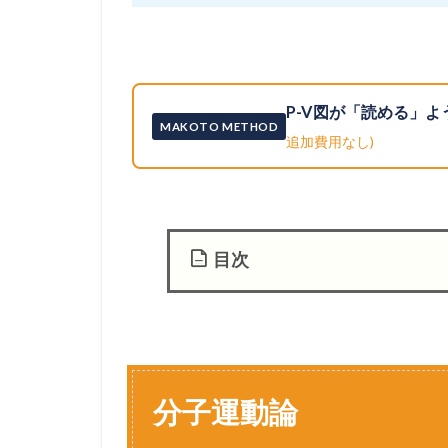
P-V図が「読める」
MAKOTO METHOD
追加費用なし)
目次
1
分
子
運
動
分子運動論
論