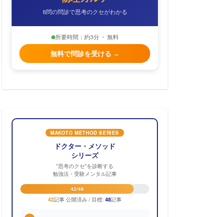
8問の問診で思考のクセがわかる
所要時間：約3分 ・ 無料
無料で問診を受ける →
MAKOTO METHOD SERIES
ドクター・メソッド
シリーズ
"思考のクセ"を診断する
勉強法・受験メンタル記事
42/48
記事 公開済み / 目標:
記事
42
48