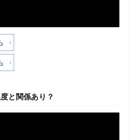
ら
ら
温度と関係あり？