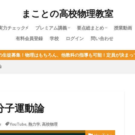
まことの高校物理教室
実力チェック⚡
プレミアム講義
要点総まとめ
授業動画
有料会員登録
学校
ログイン
問い合わせ
物理やり直しガイド｜高校物理を受験に
物理基礎・最短攻略パック紹介
目次：物理基礎
力学・最短攻略パック紹介
目次：力学
熱力学・最短攻略パック紹介
目次：熱力学
波動・最短攻略パック紹介
目次：波動
電磁気・最短攻略パック紹介
目次：電磁気
原子・最短攻略パック紹介
目次：原子
物理基礎まとめ
はもちろん、他教科の指導も可能！定員が決まってるので、枠が埋
使うあなたへ
論
分子運動論
e
YouTube
,
熱力学
,
高校物理