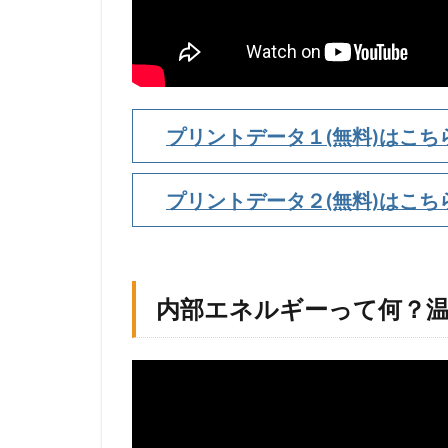
る
ポ
イ
ン
ト
重
プリントデータ１(無料)はこち
視
で
の
プリントデータ２(無料)はこち
説
明
1.2
内
内部エネルギーって何？
部
エ
ネ
ル
ギ
ー