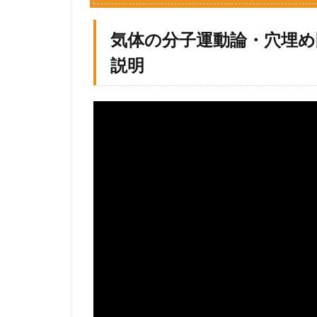
1.1
気
気体の分子運動論・穴埋
体
の
説明
分
子
運
動
論
・
穴
埋
め
問
題
で
聞
か
れ