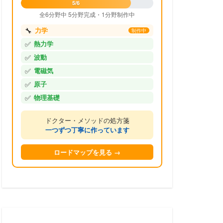
5/6
全6分野中 5分野完成・1分野制作中
🔧
力学
制作中
✅
熱力学
✅
波動
✅
電磁気
✅
原子
✅
物理基礎
ドクター・メソッドの処方箋
一つずつ丁寧に作っています
ロードマップを見る →