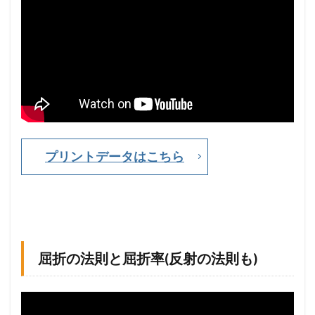
理
・
素
元
波
も
平
面
波
も
イ
プリントデータはこちら
メ
ー
ジ
出
来
れ
ば
簡
屈折の法則と屈折率(反射の法則も)
単
1.5
屈
折