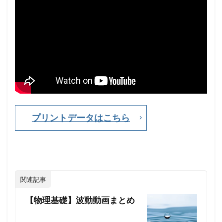
演
習
問
題
③
・
屈
折
率
が
与
え
プリントデータはこちら
ら
れ
て
な
か
っ
た
関連記事
ら
・
【物理基礎】波動動画まとめ
・
・