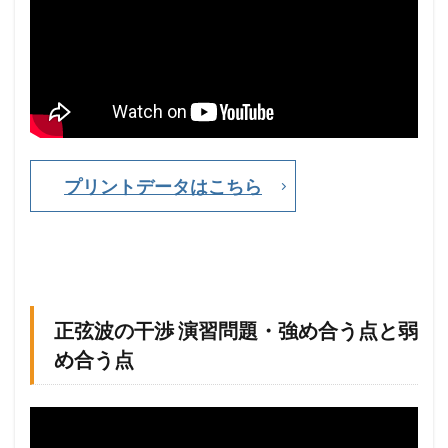
弱
め
合
う
)
・
ポ
イ
ン
ト
プリントデータはこちら
は
距
離
の
差
1.3
正
正弦波の干渉 演習問題・強め合う点と弱
弦
め合う点
波
の
干
渉
演