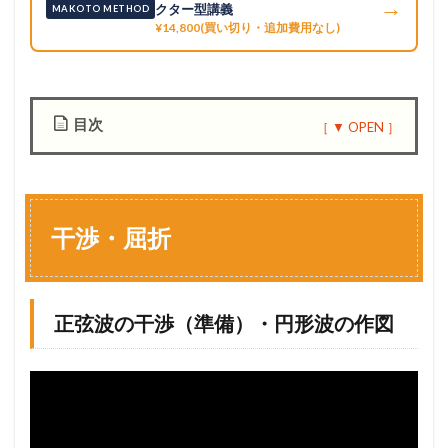
→
クター型講義
MAKOTO METHOD
¥14,800(買い切り・追加費用なし)
目次
1
干
渉
・
干渉・屈折
屈
折
1.1
正
正弦波の干渉（準備）・円形波の作図
弦
波
の
干
渉
（
準