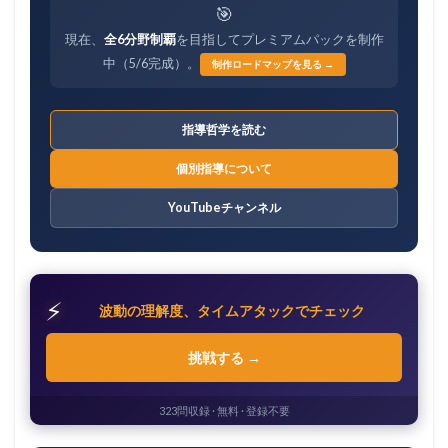
🎯
現在、
全6分野制覇
を目指してプレミアムパックを制作
中（5/6完成）。
制作ロードマップを見る →
指導哲学を読む
個別指導について
YouTubeチャンネル
⚡
波動の理解度、タイムアタックでチェック
挑戦する →
323問収録 · 無料 · 登録不要