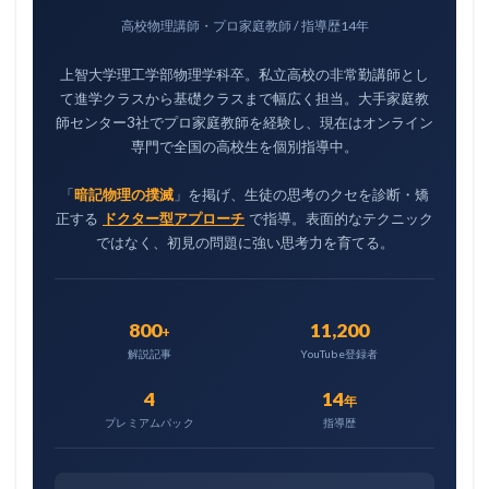
高校物理講師・プロ家庭教師 / 指導歴14年
上智大学理工学部物理学科卒。私立高校の非常勤講師とし
て進学クラスから基礎クラスまで幅広く担当。大手家庭教
師センター3社でプロ家庭教師を経験し、現在はオンライン
専門で全国の高校生を個別指導中。
「
暗記物理の撲滅
」を掲げ、生徒の思考のクセを診断・矯
正する
ドクター型アプローチ
で指導。表面的なテクニック
ではなく、初見の問題に強い思考力を育てる。
800
11,200
+
解説記事
YouTube登録者
4
14
年
プレミアムパック
指導歴