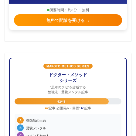
所要時間：約3分 ・ 無料
無料で問診を受ける →
MAKOTO METHOD SERIES
ドクター・メソッド
シリーズ
"思考のクセ"を診断する
勉強法・受験メンタル記事
42/48
記事 公開済み / 目標:
記事
42
48
勉強法の土台
A
受験メンタル
B
マインドセット
C