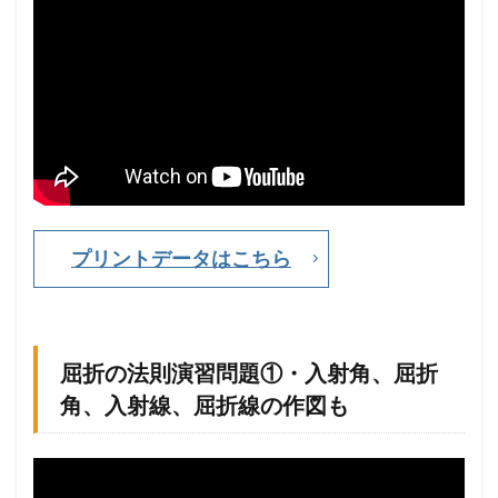
の
法
則
と
屈
折
率
(
反
射
の
法
プリントデータはこちら
則
も
)
1.6
屈折の法則演習問題①・入射角、屈折
屈
折
角、入射線、屈折線の作図も
の
法
則
演