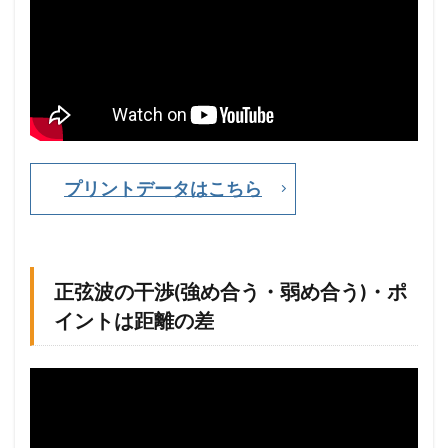
備
）
・
円
形
波
の
作
図
プリントデータはこちら
1.2
正
弦
波
の
正弦波の干渉(強め合う・弱め合う)・ポ
干
イントは距離の差
渉
(
強
め
合
う
・