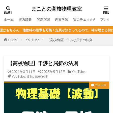
まことの高校物理教室
ホーム
実力診断
問題演習
内容学習
実力チェック⚡
プレミ
導も可能！定員が決まってるので、枠が埋まる前にまずは体験授業を！
HOME
YouTube
【高校物理】干渉と屈折の法則
【高校物理】干渉と屈折の法則
2021年3月11日
2025年5月12日
YouTube
YouTube
,
波動
,
高校物理
YouTube