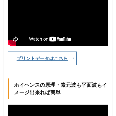
習
問
題
・
強
め
合
う
点
と
弱
め
プリントデータはこちら
合
う
点
1.4
ホイヘンスの原理・素元波も平面波もイ
ホ
イ
メージ出来れば簡単
ヘ
ン
ス
の
原