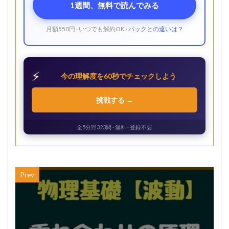
1週間、無料で読んでみる
月額550円 · いつでも解約OK ·
パックとの違いは？
⚡
今の理解度を60秒でチェックしよう
挑戦する →
全5分野323問 · 無料 · 登録不要
Prev