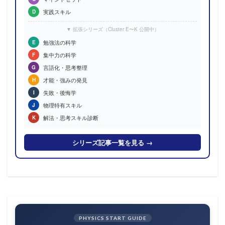
実践スキル
D
▼ 拡張シリーズ（Cluster E〜K 公開中）
勉強法の科学
E
集中力の科学
F
言語化・思考整理
G
才能・強みの発見
H
失敗・後悔学
I
物理特有スキル
J
解法・思考スキル診断
K
シリーズ記事一覧を見る →
PHYSICS START GUIDE