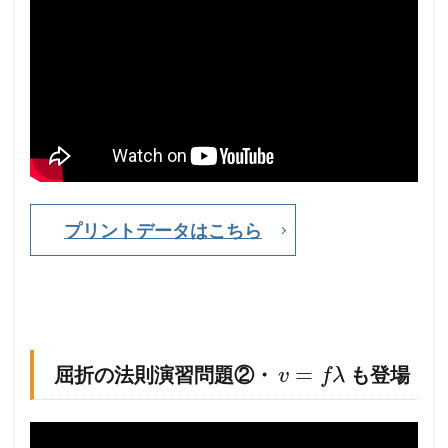
習
問
題
①
・
入
射
角
、
屈
折
角
プリントデータはこちら
、
入
射
線
、
屈
折
線
=
屈折の法則演習問題②・
も登場
v
f
λ
の
作
図
も