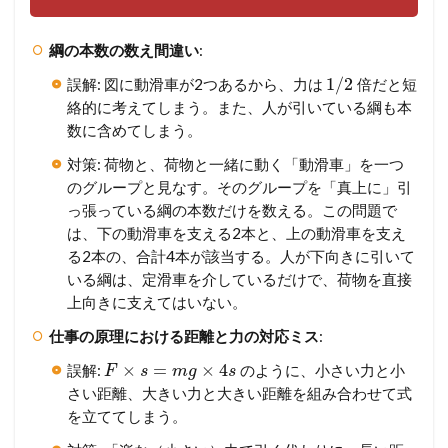
綱の本数の数え間違い
:
1
/
2
誤解: 図に動滑車が2つあるから、力は
倍だと短
絡的に考えてしまう。また、人が引いている綱も本
数に含めてしまう。
対策: 荷物と、荷物と一緒に動く「動滑車」を一つ
のグループと見なす。そのグループを「真上に」引
っ張っている綱の本数だけを数える。この問題で
は、下の動滑車を支える2本と、上の動滑車を支え
る2本の、合計4本が該当する。人が下向きに引いて
いる綱は、定滑車を介しているだけで、荷物を直接
上向きに支えてはいない。
仕事の原理における距離と力の対応ミス
:
×
=
×
4
誤解:
のように、小さい力と小
F
s
m
g
s
さい距離、大きい力と大きい距離を組み合わせて式
を立ててしまう。