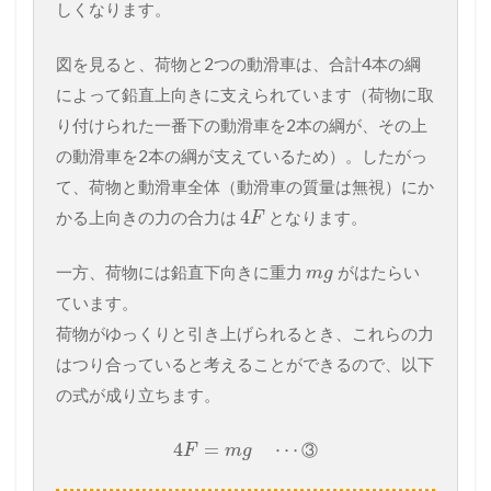
しくなります。
図を見ると、荷物と2つの動滑車は、合計4本の綱
によって鉛直上向きに支えられています（荷物に取
り付けられた一番下の動滑車を2本の綱が、その上
の動滑車を2本の綱が支えているため）。したがっ
て、荷物と動滑車全体（動滑車の質量は無視）にか
4
かる上向きの力の合力は
となります。
F
一方、荷物には鉛直下向きに重力
がはたらい
m
g
ています。
荷物がゆっくりと引き上げられるとき、これらの力
はつり合っていると考えることができるので、以下
の式が成り立ちます。
4
=
⋯
③
F
m
g