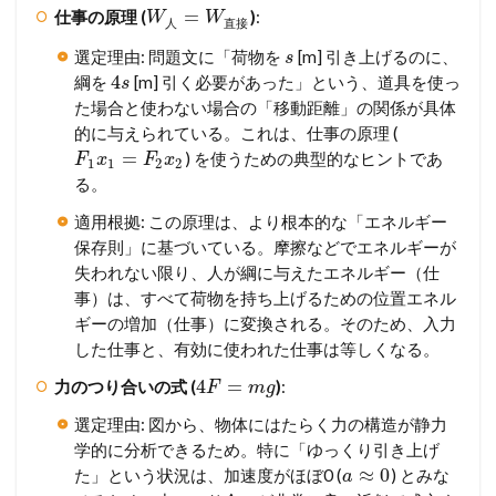
=
仕事の原理 (
)
:
W
W
人
直
接
選定理由: 問題文に「荷物を
[m] 引き上げるのに、
s
4
綱を
[m] 引く必要があった」という、道具を使っ
s
た場合と使わない場合の「移動距離」の関係が具体
的に与えられている。これは、仕事の原理 (
=
) を使うための典型的なヒントであ
F
x
F
x
1
1
2
2
る。
適用根拠: この原理は、より根本的な「エネルギー
保存則」に基づいている。摩擦などでエネルギーが
失われない限り、人が綱に与えたエネルギー（仕
事）は、すべて荷物を持ち上げるための位置エネル
ギーの増加（仕事）に変換される。そのため、入力
した仕事と、有効に使われた仕事は等しくなる。
4
=
力のつり合いの式 (
)
:
F
m
g
選定理由: 図から、物体にはたらく力の構造が静力
学的に分析できるため。特に「ゆっくり引き上げ
≈
0
た」という状況は、加速度がほぼ0 (
) とみな
a