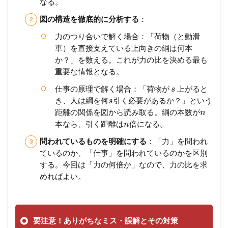
なる。
図の構造を徹底的に分析する
：
力のつり合いで解く場合：「荷物（と動滑
車）を直接支えている上向きの綱は何本
か？」を数える。これが力の比を決める最も
重要な情報となる。
仕事の原理で解く場合：「荷物が
上がると
s
き、人は綱を何
引く必要があるか？」という
s
距離の関係を図から読み取る。綱の本数が
n
本なら、引く距離は
倍になる。
n
問われているものを明確にする
：「力」を問われ
ているのか、「仕事」を問われているのかを区別
する。今回は「力の何倍か」なので、力の比を求
めればよい。
要注意！ありがちなミス・誤解とその対策