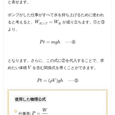
と表せます。
ポンプがした仕事がすべて水を持ち上げるために使われ
=
ると考えると、
が成り立ちます。①と③
W
W
ポ
ン
プ
水
より、
=
⋯
④
P
t
m
g
h
となります。さらに、この式に②を代入することで、求
めたい体積
を含む関係式を導くことができます。
V
=
(
)
⋯
⑤
P
t
ρ
V
g
h
使用した物理公式
W
=
仕事率:
P