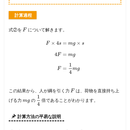
計算過程
式②を
について解きます。
F
×
4
=
×
F
s
m
g
s
4
=
F
m
g
1
=
F
m
g
4
この結果から、人が綱を引く力
は、荷物を直接持ち上
F
1
げる力
の
倍であることがわかります。
m
g
4
計算方法の平易な説明