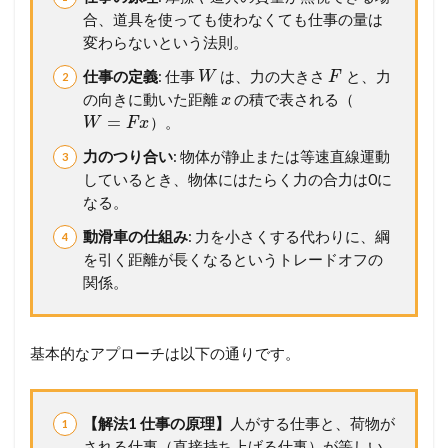
1.3
合、道具を使っても使わなくても仕事の量は
9
変わらないという法則。
3
弾
仕事の定義
: 仕事
は、力の大きさ
と、力
W
F
性
の向きに動いた距離
の積で表される（
x
力
=
に
）。
W
F
x
よ
力のつり合い
: 物体が静止または等速直線運動
る
位
しているとき、物体にはたらく力の合力は0に
置
なる。
エ
ネ
動滑車の仕組み
: 力を小さくする代わりに、綱
ル
を引く距離が長くなるというトレードオフの
ギ
関係。
ー
1.4
9
基本的なアプローチは以下の通りです。
4
運
動
エ
【解法1 仕事の原理】
人がする仕事と、荷物が
ネ
される仕事（直接持ち上げる仕事）が等しい