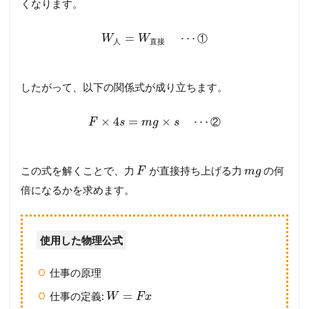
くなります。
=
⋯
①
W
W
人
直
接
したがって、以下の関係式が成り立ちます。
×
4
=
×
⋯
②
F
s
m
g
s
この式を解くことで、力
が直接持ち上げる力
の何
F
m
g
倍になるかを求めます。
使用した物理公式
仕事の原理
=
仕事の定義:
W
F
x