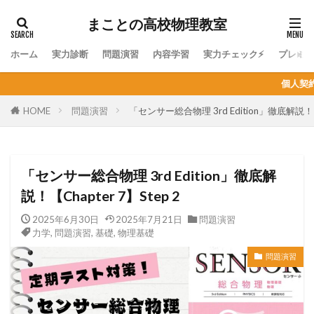
まことの高校物理教室
ホーム
実力診断
問題演習
内容学習
実力チェック⚡
プレミ
個人契約オンライン家庭教師の生徒
HOME
問題演習
「センサー総合物理 3rd Edition」徹底解説！【Ch
「センサー総合物理 3rd Edition」徹底解
説！【Chapter 7】Step 2
2025年6月30日
2025年7月21日
問題演習
力学
,
問題演習
,
基礎
,
物理基礎
問題演習