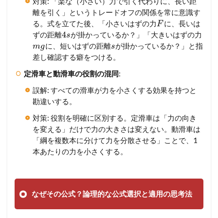
対策: 「楽な（小さい）力で引く代わりに、長い距
離を引く」というトレードオフの関係を常に意識す
る。式を立てた後、「小さいはずの力
に、長いは
F
4
ずの距離
が掛かっているか？」「大きいはずの力
s
に、短いはずの距離
が掛かっているか？」と指
m
g
s
差し確認する癖をつける。
定滑車と動滑車の役割の混同
:
誤解: すべての滑車が力を小さくする効果を持つと
勘違いする。
対策: 役割を明確に区別する。定滑車は「力の向き
を変える」だけで力の大きさは変えない。動滑車は
「綱を複数本に分けて力を分散させる」ことで、1
本あたりの力を小さくする。
なぜその公式？論理的な公式選択と適用の思考法