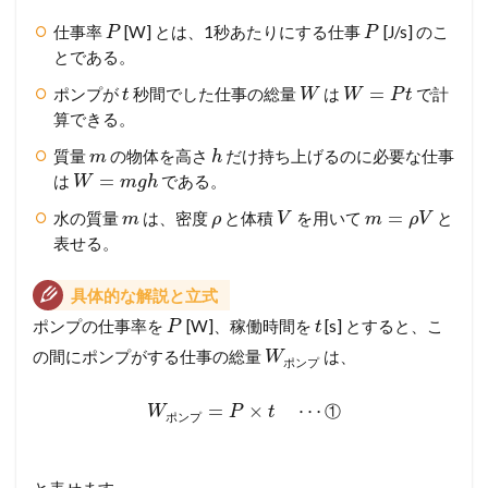
仕事率
[W] とは、1秒あたりにする仕事
[J/s] のこ
P
P
とである。
=
ポンプが
秒間でした仕事の総量
は
で計
t
W
W
P
t
算できる。
質量
の物体を高さ
だけ持ち上げるのに必要な仕事
m
h
=
は
である。
W
m
g
h
=
水の質量
は、密度
と体積
を用いて
と
m
ρ
V
m
ρ
V
表せる。
具体的な解説と立式
ポンプの仕事率を
[W]、稼働時間を
[s] とすると、こ
P
t
の間にポンプがする仕事の総量
は、
W
ポ
ン
プ
=
×
⋯
①
W
P
t
ポ
ン
プ