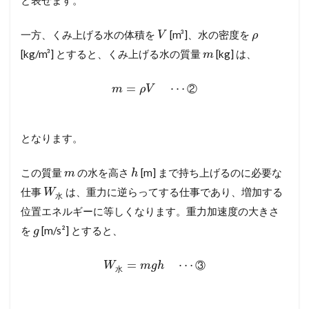
と表せます。
一方、くみ上げる水の体積を
[m³]、水の密度を
V
ρ
[kg/m³] とすると、くみ上げる水の質量
[kg] は、
m
=
⋯
②
m
ρ
V
となります。
この質量
の水を高さ
[m] まで持ち上げるのに必要な
m
h
仕事
は、重力に逆らってする仕事であり、増加する
W
水
位置エネルギーに等しくなります。重力加速度の大きさ
を
[m/s²] とすると、
g
=
⋯
③
W
m
g
h
水