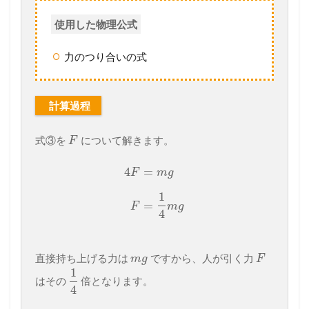
使用した物理公式
力のつり合いの式
計算過程
式③を
について解きます。
F
4
=
F
m
g
1
=
F
m
g
4
直接持ち上げる力は
ですから、人が引く力
m
g
F
1
はその
倍となります。
4