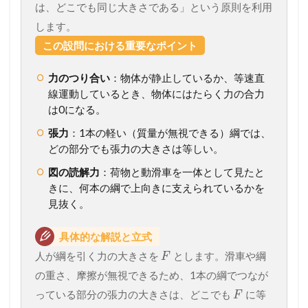
は、どこでも同じ大きさである」という原則を利用
します。
この設問における重要なポイント
力のつり合い
：物体が静止しているか、等速直
線運動しているとき、物体にはたらく力の合力
は0になる。
張力
：1本の軽い（質量が無視できる）綱では、
どの部分でも張力の大きさは等しい。
図の読解力
：荷物と動滑車を一体として見たと
きに、何本の綱で上向きに支えられているかを
見抜く。
具体的な解説と立式
人が綱を引く力の大きさを
とします。滑車や綱
F
の重さ、摩擦が無視できるため、1本の綱でつなが
っている部分の張力の大きさは、どこでも
に等
F