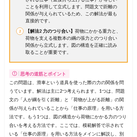
ル
ことを利用して立式します。問題文で距離の
ギ
関係が与えられているため、この解法が最も
ー
直接的です。
と
仕
【解法2 力のつり合い】
荷物にかかる重力と、
事
荷物を支える複数本の綱の張力とのつり合い
2
関係から立式します。図の構造を正確に読み
メ
取ることが重要です。
ン
バ
ー
シ
思考の道筋とポイント
ッ
この問題は、滑車という道具を使った際の力の関係を問
プ
が
うています。解法は主に2つ考えられます。1つは、問題
必
文の「人が綱を引く距離」と「荷物が上がる距離」の関
要
で
係が与えられていることから「仕事の原理」を用いる方
す
法です。もう1つは、図の構造から荷物にかかる力のつり
合いを考える方法です。ここでは、模範解答で示されて
いる「仕事の原理」を用いる方法をメインに解説し、別