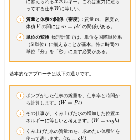
に蓄えられるエネルギー。これは重力に逆ら
ってする仕事
に等しい。
W
質量と体積の関係（密度）
: 質量
、密度
、
m
ρ
=
体積
の間には
の関係がある。
V
m
ρ
V
単位の変換
: 物理計算では、単位を国際単位系
（SI単位）に揃えることが基本。特に時間の
単位「分」を「秒」に直す必要がある。
基本的なアプローチは以下の通りです。
ポンプがした仕事の総量を、仕事率と時間か
=
ら計算します。(
)
W
P
t
その仕事が、くみ上げた水の増加した位置エ
=
ネルギーに等しいと考えます。(
)
W
m
g
h
くみ上げた水の質量
を、求めたい体積
を
m
V
=
使って表します。(
)
m
ρ
V