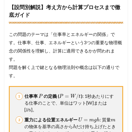
【設問別解説】考え方から計算プロセスまで徹
底ガイド
この問題のテーマは「仕事率とエネルギーの関係」で
す。仕事率、仕事、エネルギーという3つの重要な物理概
念の関係性を理解し、計算に適用できるかが問われま
す。
問題を解く上で鍵となる物理法則や概念は以下の通りで
す。
=
/
仕事率
の定義 (
)
: 1秒あたりにす
P
P
W
t
る仕事のことで、単位はワット[W]または
[J/s]。
=
重力による位置エネルギー
: 質量
U
m
g
h
m
の物体を基準の高さから
だけ持ち上げたとき
h