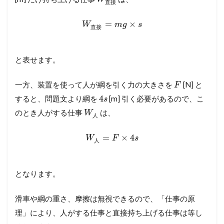
直
接
=
×
W
m
g
s
直
接
と表せます。
一方、装置を使って人が綱を引く力の大きさを
[N] と
F
4
すると、問題文より綱を
[m] 引く必要があるので、こ
s
のとき人がする仕事
は、
W
人
=
×
4
W
F
s
人
となります。
滑車や綱の重さ、摩擦は無視できるので、「仕事の原
理」により、人がする仕事と直接持ち上げる仕事は等し