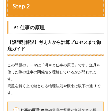
e
Step 2
p
2
1.1
9
91 仕事の原理
1
仕
事
【設問別解説】考え方から計算プロセスまで徹
の
底ガイド
原
理
1.2
この問題のテーマは「滑車と仕事の原理」です。道具を
9
2
使った際の仕事の関係性を理解しているかが問われま
ポ
す。
ン
プ
問題を解く上で鍵となる物理法則や概念は以下の通りで
の
す。
仕
事
率
仕事の原理
: 摩擦や道具の質量が無視できる場