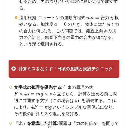
せるため、力のつり合いが非常に良い近似で成立す
る。
=
適用根拠: ニュートンの運動方程式
が根
合
力
m
a
=
0
拠となる。加速度
のとき、物体にはたらく力
a
の合力は0になる。この問題では、鉛直上向きの張
力の合計と、鉛直下向きの重力の合力が0になる、
という形で適用される。
計算ミスをなくす！日頃の意識と実践テクニック
文字式の整理を優先する
: 仕事の原理の式
×
4
=
×
を立てたら、計算を進める前に両
F
s
m
g
s
辺に共通する文字（この場合は
）を消去する。これ
s
4
=
により、
というシンプルな関係式になり、
F
m
g
その後の計算ミスや混乱を防げる。
「比」を意識した計算
: 問題は「力の何倍か」を問うて