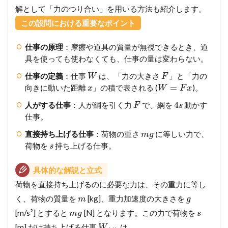
解として「力のつり合い」を用いる方法も紹介します。
この設問における重要なポイント
仕事の原理
：摩擦や道具の質量が無視できるとき、道
具を使っても使わなくても、仕事の量は変わらない。
仕事の定義
：仕事
は、「力の大きさ
」と「力の
W
F
=
向きに動いた距離
」の積で表される (
)。
x
W
F
x
4
人がする仕事
：人が綱を引く力
で、綱を
動かす
F
s
仕事。
直接持ち上げる仕事
：荷物の重さ
に等しい力で、
m
g
荷物を
持ち上げる仕事。
s
具体的な解説と立式
荷物を直接持ち上げるのに必要な力は、その重力に等し
く、荷物の質量を
[kg]、重力加速度の大きさを
m
g
[m/s²] とすると
[N] となります。この力で荷物を
m
g
s
[m] だけ持ち上げる仕事
は、
W