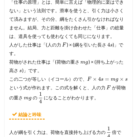
「仕事の原理」とは、簡単に言えば「物理的に楽はでき
ない」という法則です。滑車を使うと、引く力は小さく
て済みますが、その分、綱をたくさん引かなければなり
ません。結局、力と距離を掛け合わせた「仕事」の総量
は、道具を使っても使わなくても同じになります。
4
人がした仕事は「(人の力
) × (綱を引いた長さ
)」で
F
s
す。
荷物がされた仕事は「(荷物の重さ
) × (持ち上がった
m
g
高さ
)」です。
s
×
4
=
×
この二つが等しい（イコール）ので、
F
s
m
g
s
という式が作れます。この式を解くと、人の力
が荷物
F
1
の重さ
の
になることがわかります。
m
g
4
結論と吟味
1
人が綱を引く力は、荷物を直接持ち上げる力の
倍で
4