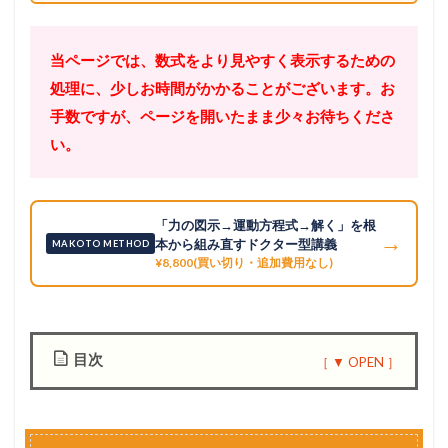
当ページでは、数式をより見やすく表示するための
処理に、少しお時間がかかることがございます。お
手数ですが、ページを開いたまま少々お待ちくださ
い。
「力の図示→運動方程式→解く」を根
→
本から組み直すドクター型講義
MAKOTO METHOD
¥8,800(買い切り・追加費用なし)
目次
1
S
t