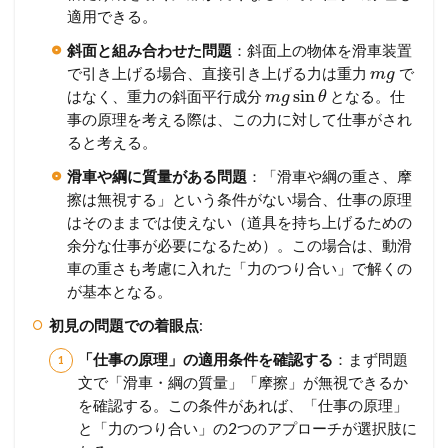
適用できる。
斜面と組み合わせた問題
：斜面上の物体を滑車装置
で引き上げる場合、直接引き上げる力は重力
で
m
g
sin
はなく、重力の斜面平行成分
となる。仕
m
g
θ
事の原理を考える際は、この力に対して仕事がされ
ると考える。
滑車や綱に質量がある問題
：「滑車や綱の重さ、摩
擦は無視する」という条件がない場合、仕事の原理
はそのままでは使えない（道具を持ち上げるための
余分な仕事が必要になるため）。この場合は、動滑
車の重さも考慮に入れた「力のつり合い」で解くの
が基本となる。
初見の問題での着眼点
:
「仕事の原理」の適用条件を確認する
：まず問題
文で「滑車・綱の質量」「摩擦」が無視できるか
を確認する。この条件があれば、「仕事の原理」
と「力のつり合い」の2つのアプローチが選択肢に