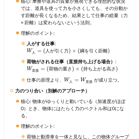
核心: 摩擦や道具の質量が無視できる理想的な状況
では、道具を使って力を小さくしても、その分動か
す距離が長くなるため、結果として仕事の総量（力
× 距離）は変わらないという法則。
理解のポイント:
人がする仕事
:
=
(
)
×
(
)
人
が
引
く
力
綱
を
引
く
距
離
W
人
荷物がされる仕事（直接持ち上げる場合）
:
=
(
)
×
(
)
荷
物
の
重
さ
持
ち
上
が
る
高
さ
W
直
接
=
仕事の原理より、
が成り立つ。
W
W
人
直
接
力のつり合い（別解のアプローチ）
核心: 物体がゆっくりと動いている（加速度がほぼ
0）とき、物体にはたらく力のベクトル和は0にな
る。
理解のポイント:
荷物と動滑車を一体と見なし、この物体グループ