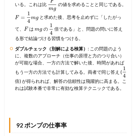
F
いる。これは比
の値を求めることと同じである。
m
g
1
=
と求めた後、思考を止めずに「したがっ
F
m
g
4
1
て、
は
の
倍である」と、問題の問いに答え
F
m
g
4
る形で結論づける習慣をつける。
ダブルチェック（別解による検算）
: この問題のよう
に、複数のアプローチ（仕事の原理と力のつり合い）
が可能な場合、一方の方法で解いた後、時間があれば
1
もう一方の方法でも計算してみる。両者で同じ答え (
4
倍) が得られれば、解答の信頼性は飛躍的に高まる。こ
れは試験本番で非常に有効な検算テクニックである。
92 ポンプの仕事率