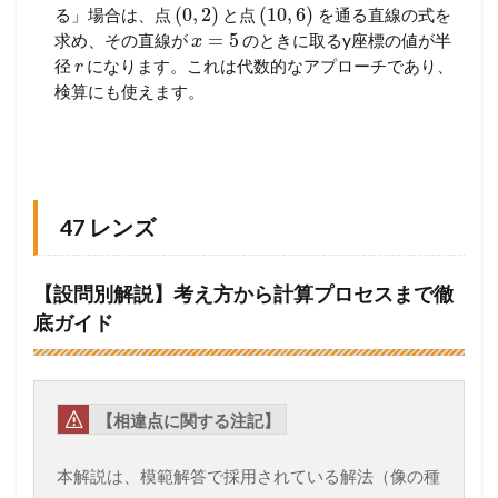
(
0
,
2
)
(
10
,
6
)
る」場合は、点
と点
を通る直線の式を
=
5
求め、その直線が
のときに取るy座標の値が半
x
径
になります。これは代数的なアプローチであり、
r
検算にも使えます。
47 レンズ
【設問別解説】考え方から計算プロセスまで徹
底ガイド
【相違点に関する注記】
本解説は、模範解答で採用されている解法（像の種