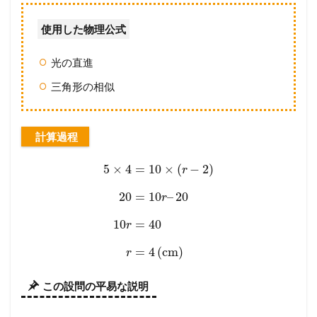
使用した物理公式
光の直進
三角形の相似
計算過程
5
×
4
=
10
×
(
−
2
)
r
20
=
10
–
20
r
10
=
40
r
=
4
(
cm
)
r
この設問の平易な説明