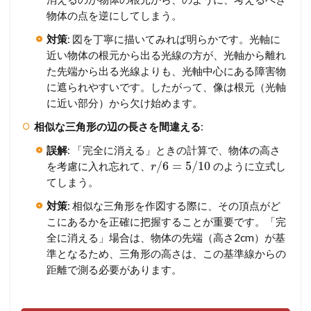
物体の点を逆にしてしまう。
対策
: 図を丁寧に描いてみれば明らかです。光軸に
近い物体の根元から出る光線の方が、光軸から離れ
た先端から出る光線よりも、光軸中心にある障害物
に遮られやすいです。したがって、像は根元（光軸
に近い部分）から欠け始めます。
相似な三角形の辺の長さを間違える
:
誤解
: 「完全に消える」ときの計算で、物体の高さ
/
6
=
5
/
10
を考慮に入れ忘れて、
のように立式し
r
てしまう。
対策
: 相似な三角形を作図する際に、その頂点がど
こにあるかを正確に把握することが重要です。「完
全に消える」場合は、物体の先端（高さ2cm）が基
準となるため、三角形の高さは、この基準線からの
距離で測る必要があります。