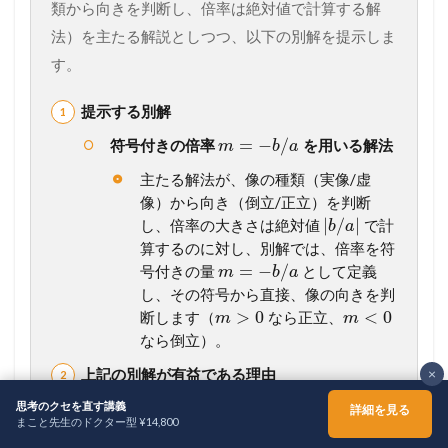
類から向きを判断し、倍率は絶対値で計算する解
法）を主たる解説としつつ、以下の別解を提示しま
す。
提示する別解
=
−
/
符号付きの倍率
を用いる解法
m
b
a
主たる解法が、像の種類（実像/虚
像）から向き（倒立/正立）を判断
|
/
|
し、倍率の大きさは絶対値
で計
b
a
算するのに対し、別解では、倍率を符
=
−
/
号付きの量
として定義
m
b
a
し、その符号から直接、像の向きを判
>
0
<
0
断します（
なら正立、
m
m
なら倒立）。
上記の別解が有益である理由
×
思考の統一化:
像の種類、位置、向き、大
思考のクセを直す講義
詳細を見る
まこと先生のドクター型 ¥14,800
きさといった複数の情報を、
と
とい
b
m
ホーム
シェア
メニュー
TOPへ