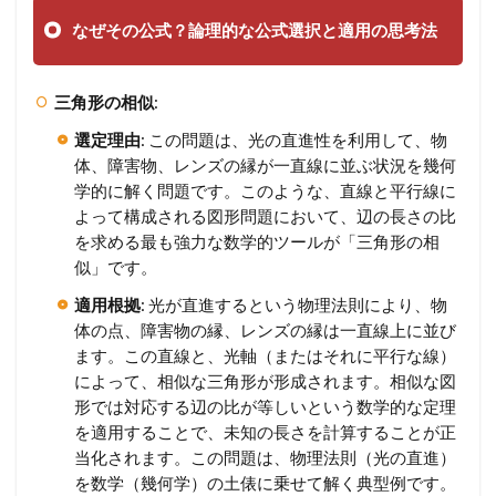
なぜその公式？論理的な公式選択と適用の思考法
三角形の相似
:
選定理由
: この問題は、光の直進性を利用して、物
体、障害物、レンズの縁が一直線に並ぶ状況を幾何
学的に解く問題です。このような、直線と平行線に
よって構成される図形問題において、辺の長さの比
を求める最も強力な数学的ツールが「三角形の相
似」です。
適用根拠
: 光が直進するという物理法則により、物
体の点、障害物の縁、レンズの縁は一直線上に並び
ます。この直線と、光軸（またはそれに平行な線）
によって、相似な三角形が形成されます。相似な図
形では対応する辺の比が等しいという数学的な定理
を適用することで、未知の長さを計算することが正
当化されます。この問題は、物理法則（光の直進）
を数学（幾何学）の土俵に乗せて解く典型例です。