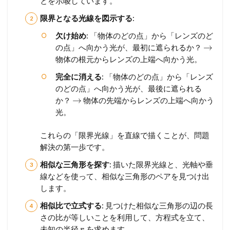
とを示唆しています。
限界となる光線を図示する
:
欠け始め
: 「物体のどの点」から「レンズのど
→
の点」へ向かう光が、最初に遮られるか？
物体の根元からレンズの上端へ向かう光。
完全に消える
: 「物体のどの点」から「レンズ
のどの点」へ向かう光が、最後に遮られる
→
か？
物体の先端からレンズの上端へ向かう
光。
これらの「限界光線」を直線で描くことが、問題
解決の第一歩です。
相似な三角形を探す
: 描いた限界光線と、光軸や垂
線などを使って、相似な三角形のペアを見つけ出
します。
相似比で立式する
: 見つけた相似な三角形の辺の長
さの比が等しいことを利用して、方程式を立て、
未知の半径
を求めます。
r