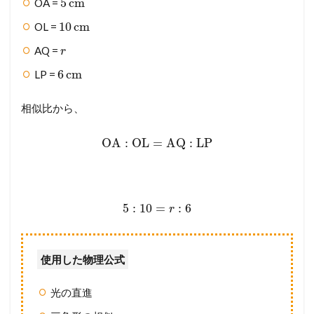
5
cm
OA =
10
cm
OL =
AQ =
r
6
cm
LP =
相似比から、
OA
:
OL
=
AQ
:
LP
5
:
10
=
:
6
r
使用した物理公式
光の直進