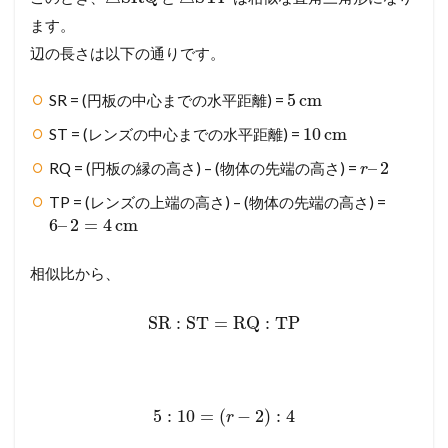
ます。
辺の長さは以下の通りです。
5
cm
SR = (円板の中心までの水平距離) =
10
cm
ST = (レンズの中心までの水平距離) =
–
2
RQ = (円板の縁の高さ) – (物体の先端の高さ) =
r
TP = (レンズの上端の高さ) – (物体の先端の高さ) =
6
–
2
=
4
cm
相似比から、
SR
:
ST
=
RQ
:
TP
5
:
10
=
(
−
2
)
:
4
r