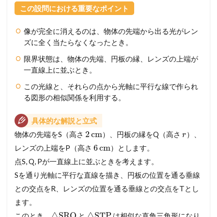
この設問における重要なポイント
像が完全に消えるのは、物体の先端から出る光がレン
ズに全く当たらなくなったとき。
限界状態は、物体の先端、円板の縁、レンズの上端が
一直線上に並ぶとき。
この光線と、それらの点から光軸に平行な線で作られ
る図形の相似関係を利用する。
具体的な解説と立式
2
cm
物体の先端をS（高さ
）、円板の縁をQ（高さ
）、
r
6
cm
レンズの上端をP（高さ
）とします。
点S, Q, Pが一直線上に並ぶときを考えます。
Sを通り光軸に平行な直線を描き、円板の位置を通る垂線
との交点をR、レンズの位置を通る垂線との交点をTとし
ます。
△
SRQ
△
STP
このとき、
と
は相似な直角三角形になり