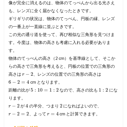
像が完全に消えるのは、物体のてっぺんから出る光さえ
も、レンズに全く届かなくなったときです。
ギリギリの状況は、物体のてっぺん、円板の縁、レンズ
の一番上が一直線に並ぶときです。
この光の通り道を使って、再び相似な三角形を見つけま
す。今度は、物体の高さも考慮に入れる必要がありま
す。
物体のてっぺんの高さ（2 cm）を基準線として、そこか
らの高さで三角形を考えると、円板の位置での三角形の
−
2
高さは
、レンズの位置での三角形の高さは
r
6
−
2
=
4
cm となります。
5
:
10
=
1
:
2
1
:
2
距離の比が
なので、高さの比も
にな
ります。
−
2
4
2
が
の半分、つまり
になればよいので、
r
−
2
=
2
=
4
、よって
cm と計算できます。
r
r