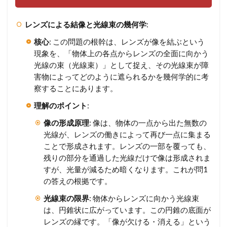
レンズによる結像と光線束の幾何学
:
核心
: この問題の根幹は、レンズが像を結ぶという
現象を、「物体上の各点からレンズの全面に向かう
光線の束（光線束）」として捉え、その光線束が障
害物によってどのように遮られるかを幾何学的に考
察することにあります。
理解のポイント
:
像の形成原理
: 像は、物体の一点から出た無数の
光線が、レンズの働きによって再び一点に集まる
ことで形成されます。レンズの一部を覆っても、
残りの部分を通過した光線だけで像は形成されま
すが、光量が減るため暗くなります。これが問1
の答えの根拠です。
光線束の限界
: 物体からレンズに向かう光線束
は、円錐状に広がっています。この円錐の底面が
レンズの縁です。「像が欠ける・消える」という