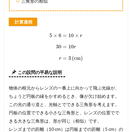
三角形の相似
計算過程
5
×
6
=
10
×
r
30
=
10
r
=
3
(
cm
)
r
この設問の平易な説明
物体の根元からレンズの一番上に向かって飛ぶ光線が、
ちょうど円板の縁をかすめるとき、像が欠け始めます。
この光の通り道と、光軸とでできる三角形を考えます。
円板の位置でできる小さな三角形と、レンズの位置でで
きる大きな三角形は、形が同じ（相似）です。
レンズまでの距離（10 cm）は円板までの距離（5 cm）の