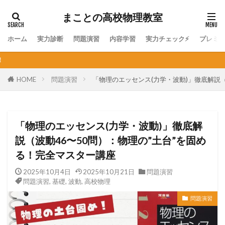
まことの高校物理教室
ホーム
実力診断
問題演習
内容学習
実力チェック⚡
プレミ
個人契約オンライン家庭教師
HOME
問題演習
「物理のエッセンス(力学・波動)」徹底解説（
「物理のエッセンス(力学・波動)」徹底解
説（波動46〜50問）：物理の”土台”を固め
る！完全マスター講座
2025年10月4日
2025年10月21日
問題演習
問題演習
,
基礎
,
波動
,
高校物理
問題演習