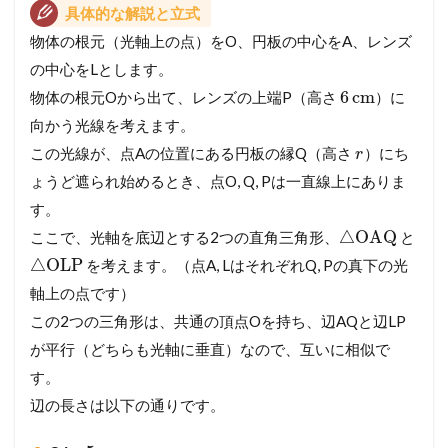
具体的な解説と立式
物体の根元（光軸上の点）をO、円板の中心をA、レンズ
の中心をLとします。
6
cm
物体の根元Oから出て、レンズの上端P（高さ
）に
向かう光線を考えます。
この光線が、点Aの位置にある円板の縁Q（高さ
）にち
r
ょうど遮られ始めるとき、点O, Q, Pは一直線上にありま
す。
△
OAQ
ここで、光軸を底辺とする2つの直角三角形、
と
△
OLP
を考えます。（点A, LはそれぞれQ, Pの真下の光
軸上の点です）
この2つの三角形は、共通の頂点Oを持ち、辺AQと辺LP
が平行（どちらも光軸に垂直）なので、互いに相似で
す。
辺の長さは以下の通りです。