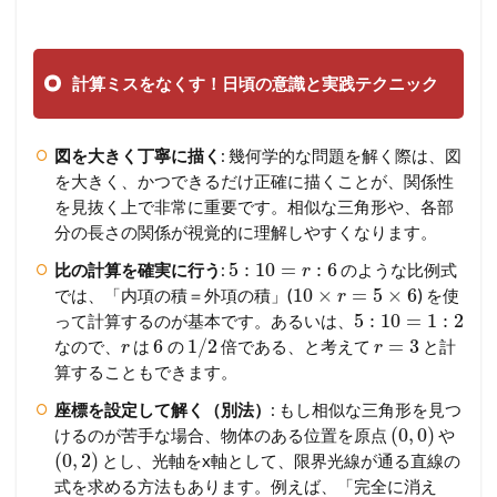
計算ミスをなくす！日頃の意識と実践テクニック
図を大きく丁寧に描く
: 幾何学的な問題を解く際は、図
を大きく、かつできるだけ正確に描くことが、関係性
を見抜く上で非常に重要です。相似な三角形や、各部
分の長さの関係が視覚的に理解しやすくなります。
5
:
10
=
:
6
比の計算を確実に行う
:
のような比例式
r
10
×
=
5
×
6
では、「内項の積＝外項の積」(
) を使
r
5
:
10
=
1
:
2
って計算するのが基本です。あるいは、
6
1
/
2
=
3
なので、
は
の
倍である、と考えて
と計
r
r
算することもできます。
座標を設定して解く（別法）
: もし相似な三角形を見つ
(
0
,
0
)
けるのが苦手な場合、物体のある位置を原点
や
(
0
,
2
)
とし、光軸をx軸として、限界光線が通る直線の
式を求める方法もあります。例えば、「完全に消え