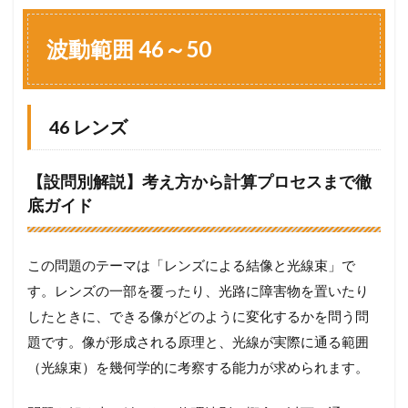
波
動
範
波動範囲 46～50
囲
4
6
～
46 レンズ
5
0
1.1
【設問別解説】考え方から計算プロセスまで徹
4
底ガイド
6
レ
ン
ズ
この問題のテーマは「レンズによる結像と光線束」で
1.2
す。レンズの一部を覆ったり、光路に障害物を置いたり
4
したときに、できる像がどのように変化するかを問う問
7
レ
題です。像が形成される原理と、光線が実際に通る範囲
ン
（光線束）を幾何学的に考察する能力が求められます。
ズ
1.3