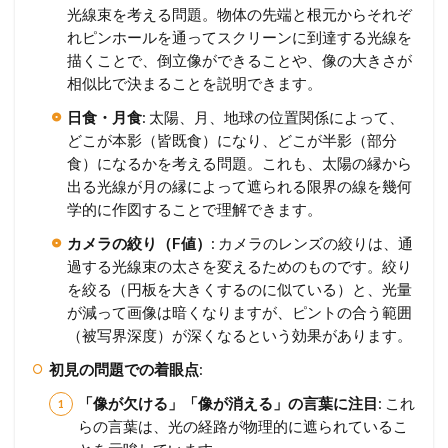
光線束を考える問題。物体の先端と根元からそれぞ
れピンホールを通ってスクリーンに到達する光線を
描くことで、倒立像ができることや、像の大きさが
相似比で決まることを説明できます。
日食・月食
: 太陽、月、地球の位置関係によって、
どこが本影（皆既食）になり、どこが半影（部分
食）になるかを考える問題。これも、太陽の縁から
出る光線が月の縁によって遮られる限界の線を幾何
学的に作図することで理解できます。
カメラの絞り（F値）
: カメラのレンズの絞りは、通
過する光線束の太さを変えるためのものです。絞り
を絞る（円板を大きくするのに似ている）と、光量
が減って画像は暗くなりますが、ピントの合う範囲
（被写界深度）が深くなるという効果があります。
初見の問題での着眼点
:
「像が欠ける」「像が消える」の言葉に注目
: これ
らの言葉は、光の経路が物理的に遮られているこ