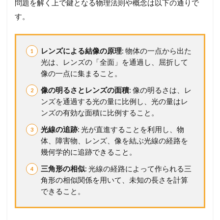
問題を解く上で鍵となる物理法則や概念は以下の通りで
4
す。
8
レ
ン
ズ
レンズによる結像の原理
: 物体の一点から出た
2
光は、レンズの「全面」を通過し、屈折して
メ
像の一点に集まること。
ン
像の明るさとレンズの面積
: 像の明るさは、レ
バ
ー
ンズを通過する光の量に比例し、光の量はレ
シ
ンズの有効な面積に比例すること。
ッ
プ
光線の追跡
: 光が直進することを利用し、物
が
体、障害物、レンズ、像を結ぶ光線の経路を
必
幾何学的に追跡できること。
要
で
三角形の相似
: 光線の経路によって作られる三
す
角形の相似関係を用いて、未知の長さを計算
できること。