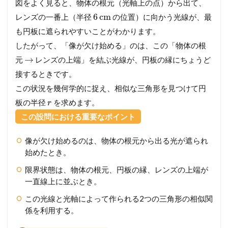
図をよく見ると、物体の根元（光軸上の点）から出て、
6
cm
レンズの一番上（半径
の位置）に向かう光線が、最
も円板に遮られやすいことがわかります。
したがって、「像が欠け始める」のは、この「物体の根
→
元
レンズの上端」を結ぶ光線が、円板の縁にちょうど
接するときです。
この状況を幾何学的に捉え、相似な三角形を見つけて円
板の半径
を求めます。
r
この設問における重要なポイント
像が欠け始めるのは、物体の根元から出る光が遮られ
始めたとき。
限界状態は、物体の根元、円板の縁、レンズの上端が
一直線上に並ぶとき。
この光線と光軸によって作られる2つの三角形の相似関
係を利用する。