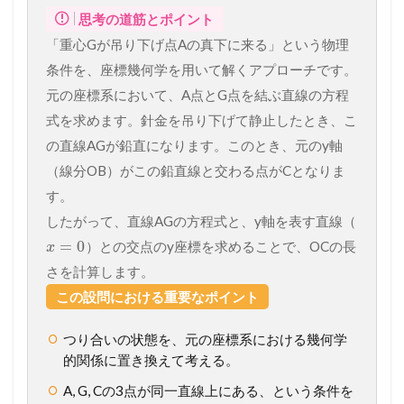
思考の道筋とポイント
「重心Gが吊り下げ点Aの真下に来る」という物理
条件を、座標幾何学を用いて解くアプローチです。
元の座標系において、A点とG点を結ぶ直線の方程
式を求めます。針金を吊り下げて静止したとき、こ
の直線AGが鉛直になります。このとき、元のy軸
（線分OB）がこの鉛直線と交わる点がCとなりま
す。
したがって、直線AGの方程式と、y軸を表す直線（
=
0
）との交点のy座標を求めることで、OCの長
x
さを計算します。
この設問における重要なポイント
つり合いの状態を、元の座標系における幾何学
的関係に置き換えて考える。
A, G, Cの3点が同一直線上にある、という条件を