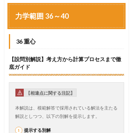
力
学
範
力学範囲 36～40
囲
3
6
～
36 重心
4
0
1.1
【設問別解説】考え方から計算プロセスまで徹
3
底ガイド
6
重
心
1.2
【相違点に関する注記】
3
7
重
本解説は、模範解答で採用されている解法を主たる
心
解説としつつ、以下の別解を提示します。
1.3
3
提示する別解
8