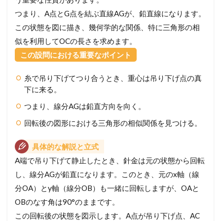
つまり、A点とG点を結ぶ直線AGが、鉛直線になります。
この状態を図に描き、幾何学的な関係、特に三角形の相
似を利用してOCの長さを求めます。
この設問における重要なポイント
糸で吊り下げてつり合うとき、重心は吊り下げ点の真
下に来る。
つまり、線分AGは鉛直方向を向く。
回転後の図形における三角形の相似関係を見つける。
具体的な解説と立式
A端で吊り下げて静止したとき、針金は元の状態から回転
し、線分AGが鉛直になります。このとき、元のx軸（線
分OA）とy軸（線分OB）も一緒に回転しますが、OAと
OBのなす角は90°のままです。
この回転後の状態を図示します。A点が吊り下げ点、AC