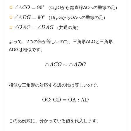
∘
∠
=
90
（CはOから鉛直線ACへの垂線の足）
A
C
O
∘
∠
=
90
（DはGからOAへの垂線の足）
A
D
G
∠
=
∠
（共通の角）
O
A
C
D
A
G
よって、2つの角が等しいので、三角形ACOと三角形
ADGは相似です。
△
∼
△
A
C
O
A
D
G
相似な三角形の対応する辺の比は等しいので、
OC
:
GD
=
OA
:
AD
この比例式に、分かっている値を代入します。