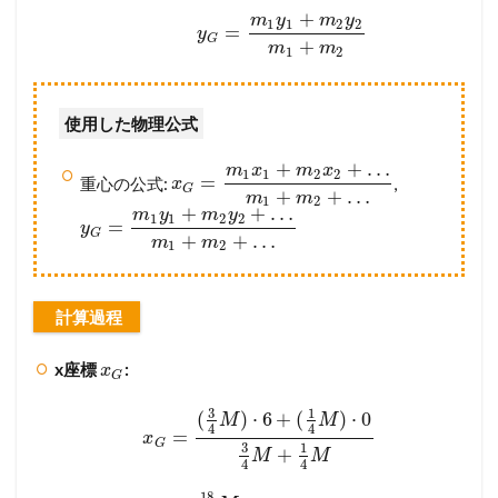
+
m
y
m
y
1
1
2
2
=
y
G
+
m
m
1
2
使用した物理公式
+
+
…
m
x
m
x
1
1
2
2
=
重心の公式:
,
x
G
+
+
…
m
m
1
2
+
+
…
m
y
m
y
1
1
2
2
=
y
G
+
+
…
m
m
1
2
計算過程
x座標
:
x
G
3
1
(
)
⋅
6
+
(
)
⋅
0
M
M
4
4
=
x
G
3
1
+
M
M
4
4
18