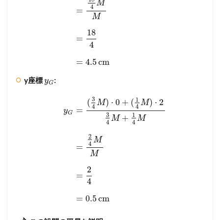
M
4
=
M
18
=
4
=
4.5
cm
y座標
:
y
G
3
1
(
)
⋅
0
+
(
)
⋅
2
M
M
4
4
=
y
G
3
1
+
M
M
4
4
2
M
4
=
M
2
=
4
=
0.5
cm