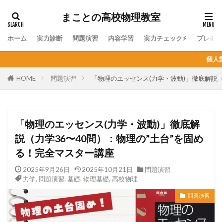
まことの高校物理教室
ホーム
実力診断
問題演習
内容学習
実力チェック⚡
プレミ
個人契約オンライン家庭教師の生
HOME
問題演習
「物理のエッセンス(力学・波動)」徹底解説（
「物理のエッセンス(力学・波動)」徹底解
説（力学36〜40問）：物理の”土台”を固め
る！完全マスター講座
2025年9月26日
2025年10月21日
問題演習
力学
,
問題演習
,
基礎
,
物理基礎
,
高校物理
問題演習