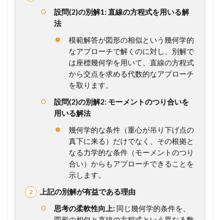
重
設問(2)の別解1: 直線の方程式を用いる解
心
法
2
模範解答が図形の相似という幾何学的
メ
なアプローチで解くのに対し、別解で
ン
は座標幾何学を用いて、直線の方程式
バ
ー
から交点を求める代数的なアプローチ
シ
を取ります。
ッ
プ
設問(2)の別解2: モーメントのつり合いを
が
用いる解法
必
要
幾何学的な条件（重心が吊り下げ点の
で
真下に来る）だけでなく、その根拠と
す
なる力学的な条件（モーメントのつり
合い）からもアプローチできることを
示します。
上記の別解が有益である理由
思考の柔軟性向上:
同じ幾何学的条件を、
図形の相似と直線の方程式という異なる数