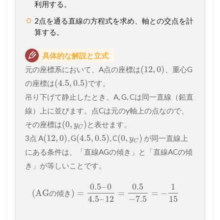
利用する。
2点を通る直線の方程式を求め、軸との交点を計
算する。
具体的な解説と立式
(
12
,
0
)
元の座標系において、A点の座標は
、重心G
(
4.5
,
0.5
)
の座標は
です。
吊り下げて静止したとき、A, G, Cは同一直線（鉛直
線）上に並びます。点Cは元のy軸上の点なので、
(
0
,
)
その座標は
と表せます。
y
C
(
12
,
0
)
(
4.5
,
0.5
)
(
0
,
)
3点 A
, G
, C
が同一直線上
y
C
にある条件は、「直線AGの傾き」と「直線ACの傾
き」が等しいことです。
0.5
–
0
0.5
1
(
AG
)
=
=
=
−
の
傾
き
4.5
–
12
−
7.5
15