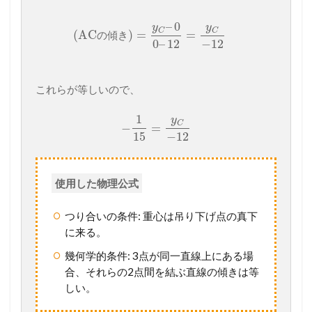
–
0
y
y
C
C
(
AC
)
=
=
の
傾
き
0
–
12
−
12
これらが等しいので、
1
y
C
−
=
15
−
12
使用した物理公式
つり合いの条件: 重心は吊り下げ点の真下
に来る。
幾何学的条件: 3点が同一直線上にある場
合、それらの2点間を結ぶ直線の傾きは等
しい。