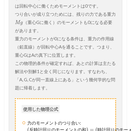
は回転中心に働くためモーメントは0です。
つり合いが成り立つためには、残りの力である重力
（重心Gに働く）のモーメントも0になる必要
M
g
があります。
重力のモーメントが0になる条件は、重力の作用線
（鉛直線）が回転中心Aを通ることです。つまり、
重心GはAの真下に位置します。
この物理的条件が確定すれば、あとの計算は主たる
解法や別解1と全く同じになります。すなわち、
「A, G, Cが同一直線上にある」という幾何学的な問
題に帰着します。
使用した物理公式
力のモーメントのつり合い:
(
)
=
(
反
時
計
回
り
の
モ
ー
メ
ン
ト
の
和
時
計
回
り
の
モ
ー