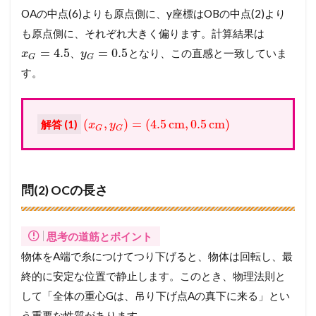
OAの中点(6)よりも原点側に、y座標はOBの中点(2)より
も原点側に、それぞれ大きく偏ります。計算結果は
=
4.5
=
0.5
、
となり、この直感と一致していま
x
y
G
G
す。
(
,
)
=
(
4.5
cm
,
0.5
cm
)
解答 (1)
x
y
G
G
問(2) OCの長さ
思考の道筋とポイント
物体をA端で糸につけてつり下げると、物体は回転し、最
終的に安定な位置で静止します。このとき、物理法則と
して「全体の重心Gは、吊り下げ点Aの真下に来る」とい
う重要な性質があります。