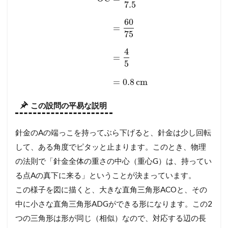
7.5
60
=
75
4
=
5
=
0.8
cm
この設問の平易な説明
針金のAの端っこを持ってぶら下げると、針金は少し回転
して、ある角度でピタッと止まります。このとき、物理
の法則で「針金全体の重さの中心（重心G）は、持ってい
る点Aの真下に来る」ということが決まっています。
この様子を図に描くと、大きな直角三角形ACOと、その
中に小さな直角三角形ADGができる形になります。この2
つの三角形は形が同じ（相似）なので、対応する辺の長