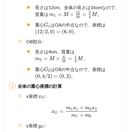
長さは12cm。全体の長さは16cmなので、
3
12
=
×
=
質量は
。
m
M
M
1
16
4
重心
はOAの中点なので、座標は
G
1
(
12
/
2
,
0
)
=
(
6
,
0
)
。
OB部分:
長さは4cm。質量は
4
1
=
×
=
。
m
M
M
2
16
4
重心
はOBの中点なので、座標は
G
2
(
0
,
4
/
2
)
=
(
0
,
2
)
。
全体の重心座標の計算
x座標
:
x
G
+
m
x
m
x
1
1
2
2
=
x
G
+
m
m
1
2
y座標
:
y
G