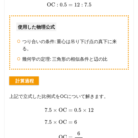
OC
:
0.5
=
12
:
7.5
使用した物理公式
つり合いの条件: 重心は吊り下げ点の真下に来
る。
幾何学の定理: 三角形の相似条件と辺の比
計算過程
上記で立式した比例式をOCについて解きます。
7.5
×
OC
=
0.5
×
12
7.5
×
OC
=
6
6
OC
=