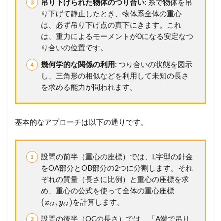
吊り下げられた物体のつり合い
: 糸で物体を吊
り下げて静止したとき、物体系全体の重心
は、必ず吊り下げ点の真下にきます。これ
は、重力によるモーメントが0になる安定なつ
り合いの位置です。
幾何学的な関係の利用
: つり合いの状態を図示
し、三角形の相似などを利用して未知の長さ
を求める能力が問われます。
基本的なアプローチは以下の通りです。
設問の前半（重心の座標）では、L字型の針金
をOA部分とOB部分の2つに分割します。それ
ぞれの質量（長さに比例）と重心の座標を求
め、重心の公式を使って全体の重心座標
(
,
)
を計算します。
x
y
G
G
設問の後半（OCの長さ）では、「A端で吊り