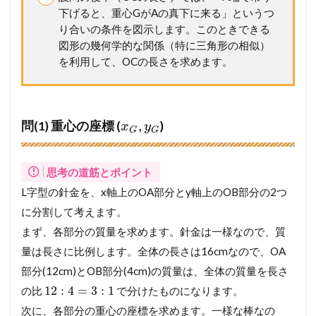
下げると、重心GがAの真下に来る」というつ
り合いの条件を図示します。このときできる
図形の幾何学的な関係（特に三角形の相似）
を利用して、OCの長さを求めます。
問(1) 重心の座標 (
,
)
x
y
G
G
思考の道筋とポイント
L字型の針金を、x軸上のOA部分とy軸上のOB部分の2つ
に分割して考えます。
まず、各部分の質量を求めます。針金は一様なので、質
量は長さに比例します。全体の長さは16cmなので、OA
部分(12cm)とOB部分(4cm)の質量は、全体の質量を長さ
12
:
4
=
3
:
1
の比
で分けたものになります。
次に、各部分の重心の座標を求めます。一様な棒なの