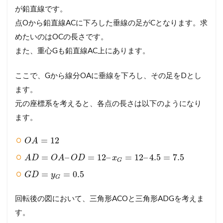
が鉛直線です。
点Oから鉛直線ACに下ろした垂線の足がCとなります。求
めたいのはOCの長さです。
また、重心Gも鉛直線AC上にあります。
ここで、Gから線分OAに垂線を下ろし、その足をDとし
ます。
元の座標系を考えると、各点の長さは以下のようになり
ます。
=
12
O
A
=
–
=
12
–
=
12
–
4.5
=
7.5
A
D
O
A
O
D
x
G
=
=
0.5
G
D
y
G
回転後の図において、三角形ACOと三角形ADGを考えま
す。