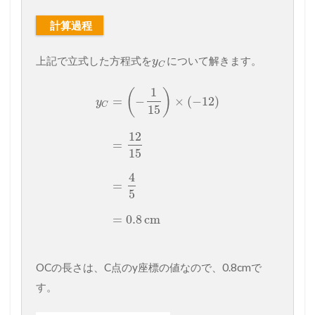
計算過程
上記で立式した方程式を
について解きます。
y
C
1
(
)
=
−
×
(
−
12
)
y
C
15
12
=
15
4
=
5
=
0.8
cm
OCの長さは、C点のy座標の値なので、0.8cmで
す。