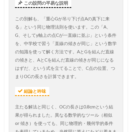
この設問の平易な説明
この別解も、「重心Gが吊り下げ点Aの真下に来
る」という同じ物理法則を使います。この「A、
G、そしてy軸上の点Cが一直線に並ぶ」という条件
を、中学校で習う「直線の傾きが同じ」という数学
の知識を使って解く方法です。AとGを結んだ直線
の傾きと、AとCを結んだ直線の傾きが同じになる
はずだ、という式を立てることで、C点の位置、つ
まりOCの長さを計算できます。
結論と吟味
主たる解法と同じく、OCの長さは0.8cmという結
果が得られました。異なる数学的なツール（相似
or 傾き）を使っても、同じ物理的・幾何学的条件
を表現しているため、当然同じ答えにたどり着きま