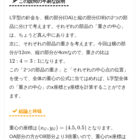
この設問の平易な説明
L字型の針金を、横の部分(OA)と縦の部分(OB)の2つの部
品に分けて考えます。それぞれの部品の「重さの中心」
は、ちょうど真ん中にあります。
次に、それぞれの部品の重さを考えます。今回は横の部
分が12cm、縦の部分が4cmなので、重さの比は
12
:
4
=
3
:
1
になります。
この「2つの部品の重さ」と「それぞれの中心点の位置」
を使って、全体の重心の公式に当てはめれば、L字型全体
の「重さの中心」のx座標とy座標を計算することができ
ます。
結論と吟味
(
,
)
=
(
4.5
,
0.5
)
重心の座標は
となります。
x
y
G
G
OA部分の方がOB部分より3倍重いので、重心のx座標は