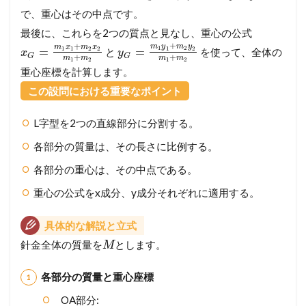
で、重心はその中点です。
最後に、これらを2つの質点と見なし、重心の公式
+
+
m
y
m
y
m
x
m
x
1
2
=
=
1
1
2
2
1
2
と
を使って、全体の
x
y
G
G
+
+
m
m
m
m
1
2
1
2
重心座標を計算します。
この設問における重要なポイント
L字型を2つの直線部分に分割する。
各部分の質量は、その長さに比例する。
各部分の重心は、その中点である。
重心の公式をx成分、y成分それぞれに適用する。
具体的な解説と立式
針金全体の質量を
とします。
M
各部分の質量と重心座標
OA部分: