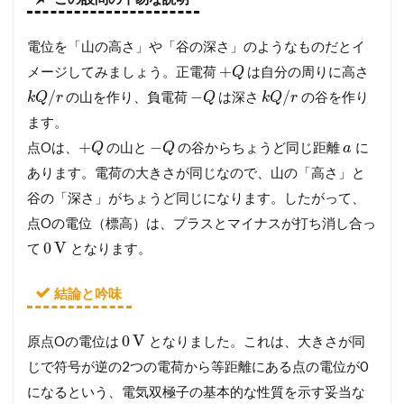
電位を「山の高さ」や「谷の深さ」のようなものだとイ
+
メージしてみましょう。正電荷
は自分の周りに高さ
Q
/
−
/
の山を作り、負電荷
は深さ
の谷を作り
k
Q
r
Q
k
Q
r
ます。
+
−
点Oは、
の山と
の谷からちょうど同じ距離
に
Q
Q
a
あります。電荷の大きさが同じなので、山の「高さ」と
谷の「深さ」がちょうど同じになります。したがって、
点Oの電位（標高）は、プラスとマイナスが打ち消し合っ
0
V
て
となります。
結論と吟味
0
V
原点Oの電位は
となりました。これは、大きさが同
じで符号が逆の2つの電荷から等距離にある点の電位が0
になるという、電気双極子の基本的な性質を示す妥当な