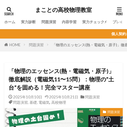
まことの高校物理教室
ホーム
実力診断
問題演習
内容学習
実力チェック⚡
プレミ
個人契約オンライン家庭教師の生徒募
HOME
問題演習
「物理のエッセンス(熱・電磁気・原子)」徹
「物理のエッセンス(熱・電磁気・原子)」
徹底解説（電磁気11〜15問）：物理の”土
台”を固める！完全マスター講座
2025年10月10日
2025年10月21日
問題演習
問題演習
,
基礎
,
電磁気
,
高校物理
問題演習