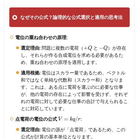
なぜその公式？論理的な公式選択と適用の思考法
電位の重ね合わせの原理
:
+
−
選定理由:
問題に複数の電荷（
と
）が存在
Q
Q
し、それらが作る合成電位を求める必要があるた
め、重ね合わせの原理を適用します。
適用根拠:
電位はスカラー量であるため、ベクトル
和ではなく単純な代数和（スカラー和）となりま
す。これは、ある点に電荷を運ぶのに必要な仕事
が、他の電荷の存在によって影響を受けず、それぞ
れの電荷に対して必要な仕事の合計で与えられるこ
とに対応しています。
=
/
点電荷の電位の公式
:
V
k
q
r
選定理由:
電位の源が「点電荷」であるため、この
公式が計算の基本単位となります。