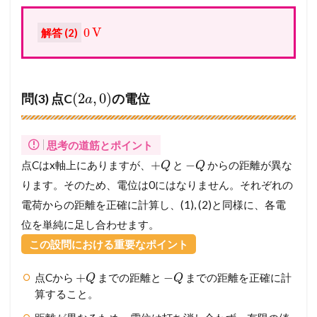
0
V
解答 (2)
(
2
,
0
)
問(3) 点C
の電位
a
思考の道筋とポイント
+
−
点Cはx軸上にありますが、
と
からの距離が異な
Q
Q
ります。そのため、電位は0にはなりません。それぞれの
電荷からの距離を正確に計算し、(1), (2)と同様に、各電
位を単純に足し合わせます。
この設問における重要なポイント
+
−
点Cから
までの距離と
までの距離を正確に計
Q
Q
算すること。