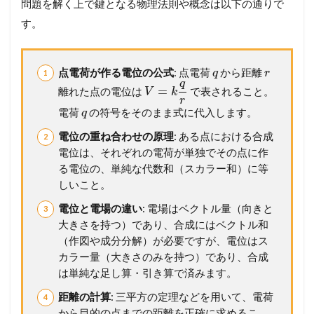
問題を解く上で鍵となる物理法則や概念は以下の通りで
3
す。
電
位
2
点電荷が作る電位の公式
: 点電荷
から距離
q
r
メ
q
ン
=
離れた点の電位は
で表されること。
V
k
r
バ
電荷
の符号をそのまま式に代入します。
q
ー
シ
電位の重ね合わせの原理
: ある点における合成
ッ
電位は、それぞれの電荷が単独でその点に作
プ
る電位の、単純な代数和（スカラー和）に等
が
必
しいこと。
要
電位と電場の違い
: 電場はベクトル量（向きと
で
す
大きさを持つ）であり、合成にはベクトル和
（作図や成分分解）が必要ですが、電位はス
カラー量（大きさのみを持つ）であり、合成
は単純な足し算・引き算で済みます。
距離の計算
: 三平方の定理などを用いて、電荷
から目的の点までの距離を正確に求めるこ