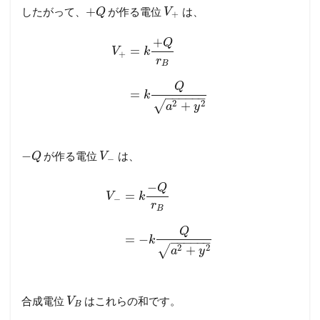
+
したがって、
が作る電位
は、
Q
V
+
+
Q
=
V
k
+
r
B
Q
=
k
−
−
−
−
−
−
2
2
+
√
a
y
−
が作る電位
は、
Q
V
−
−
Q
=
V
k
−
r
B
Q
=
−
k
−
−
−
−
−
−
2
2
+
√
a
y
合成電位
はこれらの和です。
V
B