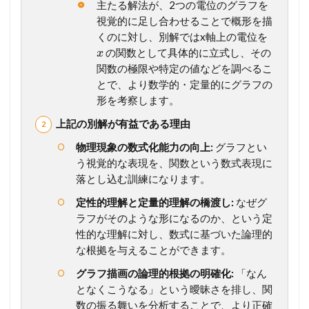
主たる解法が、2つの電位のグラフを
視覚的に足し合わせることで概形を描
くのに対し、別解ではx軸上の電位を
の関数として具体的に立式し、その
x
関数の極限や特定の値などを調べるこ
とで、より数学的・定量的にグラフの
形を考察します。
上記の別解が有益である理由
物理現象の数式化能力の向上:
グラフとい
う視覚的な表現を、関数という数式表現に
落とし込む訓練になります。
定性的理解と定量的理解の橋渡し:
なぜグ
ラフがそのような形になるのか、という定
性的な理解に対し、数式に基づいた論理的
な根拠を与えることができます。
グラフ描画の論理的根拠の明確化:
「なん
となくこうなる」という曖昧さを排し、関
数の振る舞いを分析することで、より正確