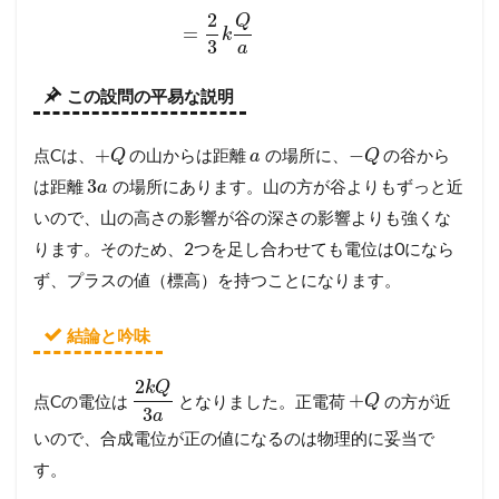
2
Q
=
k
3
a
この設問の平易な説明
+
−
点Cは、
の山からは距離
の場所に、
の谷から
Q
a
Q
3
は距離
の場所にあります。山の方が谷よりもずっと近
a
いので、山の高さの影響が谷の深さの影響よりも強くな
ります。そのため、2つを足し合わせても電位は0になら
ず、プラスの値（標高）を持つことになります。
結論と吟味
2
k
Q
+
点Cの電位は
となりました。正電荷
の方が近
Q
3
a
いので、合成電位が正の値になるのは物理的に妥当で
す。