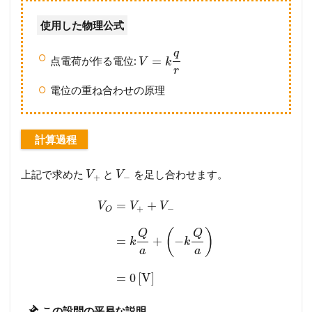
使用した物理公式
q
=
点電荷が作る電位:
V
k
r
電位の重ね合わせの原理
計算過程
上記で求めた
と
を足し合わせます。
V
V
+
−
=
+
V
V
V
+
−
O
(
)
Q
Q
=
+
−
k
k
a
a
=
0
[
V
]
この設問の平易な説明