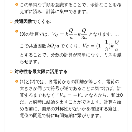
この単純な手順を意識することで、余計なことを考
えずに済み、計算に集中できます。
共通因数でくくる
:
Q
Q
=
–
(3)の計算では、
となります。こ
V
k
k
C
3
a
a
1
Q
/
=
(
1
–
)
こで共通因数
でくくり、
k
Q
a
V
k
C
3
a
とすることで、分数の計算が簡単になり、ミスを減
らせます。
対称性を最大限に活用する
:
(1)と(2)では、各電荷からの距離が等しく、電荷の
大きさが同じで符号が逆であることに気づけば、計
=
−
算するまでもなく「
となるから、和は0
V
V
+
−
だ」と瞬時に結論を出すことができます。計算を始
める前に、図形の対称性がないかを確認する癖は、
電位の問題で特に時間短縮に繋がります。