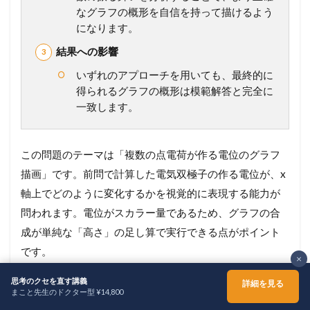
なグラフの概形を自信を持って描けるよう
になります。
結果への影響
いずれのアプローチを用いても、最終的に
得られるグラフの概形は模範解答と完全に
一致します。
この問題のテーマは「複数の点電荷が作る電位のグラフ
描画」です。前問で計算した電気双極子の作る電位が、x
軸上でどのように変化するかを視覚的に表現する能力が
問われます。電位がスカラー量であるため、グラフの合
成が単純な「高さ」の足し算で実行できる点がポイント
です。
×
思考のクセを直す講義
詳細を見る
問題を解く上で鍵となる物理法則や概念は以下の通りで
まこと先生のドクター型 ¥14,800
ホーム
シェア
メニュー
TOPへ
す。