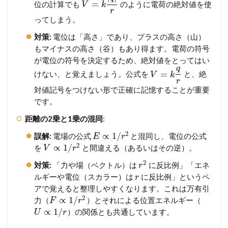
=
位の計算でも
のように電荷の絶対値を使
V
k
r
ってしまう。
対策:
電位は「高さ」であり、プラスの高さ（山）
もマイナスの高さ（谷）もあり得ます。電荷の符号
が電位の符号を決定するため、絶対値をとってはい
q
=
けない、と覚えましょう。公式を
と、絶
V
k
r
対値記号をつけない形で正確に記憶することが重要
です。
距離の2乗と1乗の混同
:
2
∝
1
/
誤解:
電場の公式
と混同し、電位の公式
E
r
2
∝
1
/
を
と間違える（あるいはその逆）。
V
r
2
対策:
「力や場（ベクトル）は
に反比例」「エネ
r
ルギーや電位（スカラー）は
に反比例」というペ
r
アで覚えると整理しやすくなります。これは万有引
2
∝
1
/
力（
）とそれによる位置エネルギー（
F
r
∝
1
/
）の関係とも共通しています。
U
r