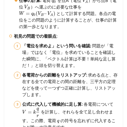
仕事の計算:
電荷
を点A（電位
）から点B（電
q
V
0
A
位
）へ運ぶのに必要な仕事を
V
B
=
(
–
)
として計算する問題。各点の電
W
q
V
V
0
B
A
位をこの問題のように計算することが、仕事の計算
の第一歩となります。
初見の問題での着眼点
:
「電位を求めよ」という問いを確認:
問題が「電
場」ではなく「電位」を求めていることを確認し
た瞬間に、「ベクトル計算は不要！単純な足し算
だ！」と頭を切り替えます。
各電荷からの距離をリストアップ:
求める点と、存
在する全ての電荷との間の距離を、三平方の定理
などを使って一つずつ正確に計算し、リストアッ
プします。
公式に代入して機械的に足し算:
各電荷について
q
=
を計算し、それらを全て足し合わせま
V
k
r
す。この際、電荷
の符号を忘れずに代入するこ
q