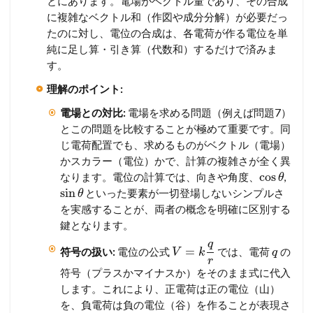
とにあります。電場がベクトル量であり、その合成
に複雑なベクトル和（作図や成分分解）が必要だっ
たのに対し、電位の合成は、各電荷が作る電位を単
純に足し算・引き算（代数和）するだけで済みま
す。
理解のポイント:
電場との対比:
電場を求める問題（例えば問題7）
とこの問題を比較することが極めて重要です。同
じ電荷配置でも、求めるものがベクトル（電場）
かスカラー（電位）かで、計算の複雑さが全く異
cos
なります。電位の計算では、向きや角度、
,
θ
sin
といった要素が一切登場しないシンプルさ
θ
を実感することが、両者の概念を明確に区別する
鍵となります。
q
=
符号の扱い:
電位の公式
では、電荷
の
V
k
q
r
符号（プラスかマイナスか）をそのまま式に代入
します。これにより、正電荷は正の電位（山）
を、負電荷は負の電位（谷）を作ることが表現さ