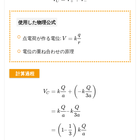
+
−
C
使用した物理公式
q
=
点電荷が作る電位:
V
k
r
電位の重ね合わせの原理
計算過程
(
)
Q
Q
=
+
−
V
k
k
C
3
a
a
Q
Q
=
–
k
k
3
a
a
1
(
)
Q
=
1
–
k
3
a