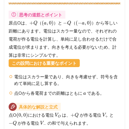
思考の道筋とポイント
+
(
,
0
)
−
(
−
,
0
)
原点Oは、
（
）と
（
）から等しい
Q
a
Q
a
距離にあります。電位はスカラー量なので、それぞれの
電荷が作る電位を計算し、単純に足し合わせるだけで合
成電位が求まります。向きを考える必要がないため、計
算は非常にシンプルです。
この設問における重要なポイント
電位はスカラー量であり、向きを考慮せず、符号を含
めて単純に足し算する。
点Oから各電荷までの距離はともに
である。
a
具体的な解説と立式
(
0
,
0
)
+
点O
における電位
は、
が作る電位
と
V
Q
V
+
O
−
が作る電位
の和で与えられます。
Q
V
−