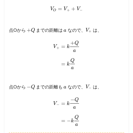
=
+
V
V
V
+
−
O
+
点Oから
までの距離は
なので、
は、
Q
a
V
+
+
Q
=
V
k
+
a
Q
=
k
a
−
点Oから
までの距離も
なので、
は、
Q
a
V
−
−
Q
=
V
k
−
a
Q
=
−
k
a