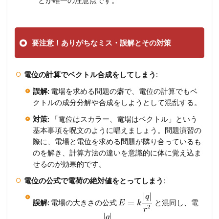
とが唯一の注意点です。
要注意！ありがちなミス・誤解とその対策
電位の計算でベクトル合成をしてしまう
:
誤解:
電場を求める問題の癖で、電位の計算でもベ
クトルの成分分解や合成をしようとして混乱する。
対策:
「電位はスカラー、電場はベクトル」という
基本事項を呪文のように唱えましょう。問題演習の
際に、電場と電位を求める問題が隣り合っているも
のを解き、計算方法の違いを意識的に体に覚え込ま
せるのが効果的です。
電位の公式で電荷の絶対値をとってしまう
:
|
|
q
=
誤解:
電場の大きさの公式
と混同し、電
E
k
2
r
|
|
q