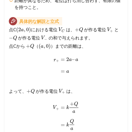
距離が異なるため、電位は打ち消し合わず、有限の値
を持つこと。
具体的な解説と立式
(
2
,
0
)
+
点C
における電位
は、
が作る電位
と
a
V
Q
V
+
C
−
が作る電位
の和で与えられます。
Q
V
−
+
(
,
0
)
点Cから
（
）までの距離は、
Q
a
=
2
–
r
a
a
+
=
a
+
よって、
が作る電位
は、
Q
V
+
+
Q
=
V
k
+
a
Q
=
k
a