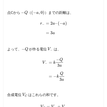
−
(
−
,
0
)
点Cから
（
）までの距離は、
Q
a
=
2
–
(
−
)
r
a
a
−
=
3
a
−
よって、
が作る電位
は、
Q
V
−
−
Q
=
V
k
−
3
a
Q
=
−
k
3
a
合成電位
はこれらの和です。
V
C
=
+
V
V
V