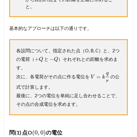
と。
基本的なアプローチは以下の通りです。
各設問について、指定された点（O, B, C）と、2つ
+
−
の電荷（
と
）それぞれとの距離を求めま
Q
Q
す。
q
=
次に、各電荷がその点に作る電位を
の公
V
k
r
式で計算します。
最後に、2つの電位を単純に足し合わせることで、
その点の合成電位を求めます。
(
0
,
0
)
問(1) 点O
の電位