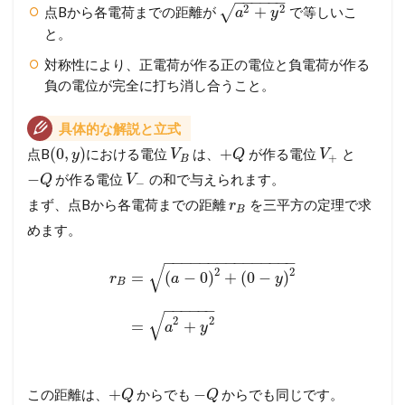
−
−
−
−
−
−
2
2
+
√
点Bから各電荷までの距離が
で等しいこ
a
y
と。
対称性により、正電荷が作る正の電位と負電荷が作る
負の電位が完全に打ち消し合うこと。
具体的な解説と立式
(
0
,
)
+
点B
における電位
は、
が作る電位
と
y
V
Q
V
+
B
−
が作る電位
の和で与えられます。
Q
V
−
まず、点Bから各電荷までの距離
を三平方の定理で求
r
B
めます。
−
−
−
−
−
−
−
−
−
−
−
−
−
−
−
√
2
2
=
(
−
0
)
+
(
0
−
)
r
a
y
B
−
−
−
−
−
−
√
2
2
=
+
a
y
+
−
この距離は、
からでも
からでも同じです。
Q
Q