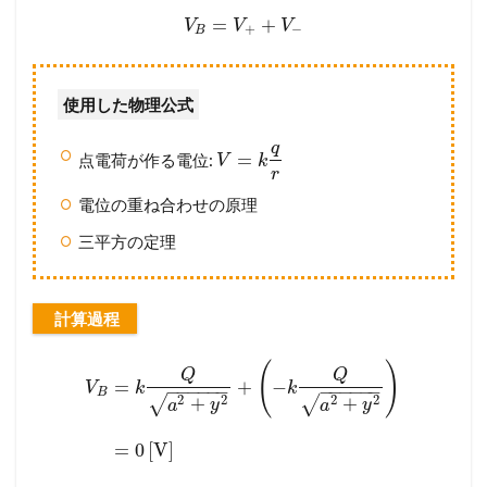
=
+
V
V
V
+
−
B
使用した物理公式
q
=
点電荷が作る電位:
V
k
r
電位の重ね合わせの原理
三平方の定理
計算過程
(
)
Q
Q
=
+
−
V
k
k
−
−
−
−
−
−
−
−
−
−
−
−
B
2
2
2
2
+
+
√
√
a
y
a
y
=
0
[
V
]