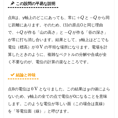
この設問の平易な説明
+
−
点Bは、y軸上のどこにあっても、常に
と
から同
Q
Q
じ距離にあります。そのため、(1)の原点Oと同じ理由
+
−
で、
が作る「山の高さ」と
が作る「谷の深さ」
Q
Q
が常に打ち消し合います。結果として、y軸上はどこでも
0
V
電位（標高）が
の平坦な場所になります。電場を計
算したときのように、複雑なベクトルの分解や合成が全
く不要なのが、電位の計算の楽なところです。
結論と吟味
0
V
点Bの電位は
となりました。この結果は
の値によら
y
ないため、y軸上の全ての点で電位が0になることを意味
します。このような電位が等しい面（この場合は直線）
を「等電位面（線）」と呼びます。