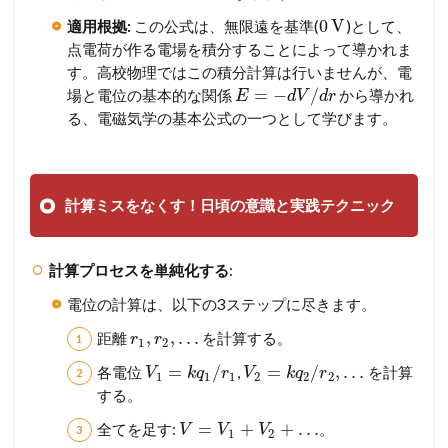
0
V
適用根拠:
この公式は、無限遠を基準(
)として、
点電荷が作る電場を積分することによって導かれま
す。高校物理ではこの積分計算は行いませんが、電
=
−
/
場と電位の基本的な関係
から導かれ
E
d
V
d
r
る、電磁気学の基本公式の一つとして学びます。
計算ミスをなくす！日頃の意識と実践テクニック
計算プロセスを単純化する
:
電位の計算は、以下の3ステップに尽きます。
,
,
…
距離
を計算する。
r
r
1
2
=
/
=
/
,
…
各電位
,
を計算
V
k
q
r
V
k
q
r
1
1
1
2
2
2
する。
=
+
+
…
全てを足す:
。
V
V
V
1
2