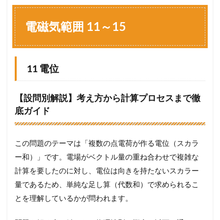
電
磁
気
電磁気範囲 11～15
範
囲
1
1
11 電位
～
1
5
【設問別解説】考え方から計算プロセスまで徹
1.1
底ガイド
1
1
電
位
この問題のテーマは「複数の点電荷が作る電位（スカラ
1.2
ー和）」です。電場がベクトル量の重ね合わせで複雑な
1
計算を要したのに対し、電位は向きを持たないスカラー
2
電
量であるため、単純な足し算（代数和）で求められるこ
位
とを理解しているかが問われます。
1.3
1