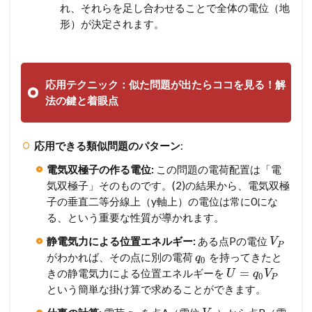
れ、それらを足し合わせることで全体の電位（地
形）が決定されます。
応用テクニック：似た問題が出たらココを見る！解
法の鍵と着眼点
応用できる類似問題のパターン
:
電気双極子の作る電位:
この問題の電荷配置は「電
気双極子」そのものです。(2)の結果から、電気双極
子の垂直二等分線上（y軸上）の電位は常に0にな
る、という重要な性質が導かれます。
静電気力による位置エネルギー:
ある点Pの電位
V
P
がわかれば、その点に別の電荷
を持ってきたと
q
0
=
きの静電気力による位置エネルギーを
U
q
V
0
P
という簡単な掛け算で求めることができます。