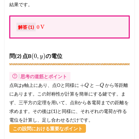
結果です。
0
V
解答 (1)
(
0
,
)
問(2) 点B
の電位
y
思考の道筋とポイント
+
−
点Bはy軸上にあり、点Oと同様に
と
から等距離
Q
Q
にあります。この対称性が計算を簡単にする鍵です。ま
ず、三平方の定理を用いて、点Bから各電荷までの距離を
求めます。その後は(1)と同様に、それぞれの電荷が作る
電位を計算し、足し合わせるだけです。
この設問における重要なポイント