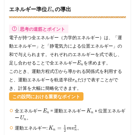
エネルギー準位
の導出
E
n
思考の道筋とポイント
電子が持つ全エネルギー（力学的エネルギー）は、「運
動エネルギー」と「静電気力による位置エネルギー」の
和で与えられます。それぞれのエネルギーを式で表し、
足し合わせることで全エネルギー
を求めます。
E
n
このとき、運動方程式①から導かれる関係式を利用する
と、運動エネルギーを軌道半径
だけで表すことがで
r
n
き、計算を大幅に簡略化できます。
この設問における重要なポイント
全エネルギー
= 運動エネルギー
+ 位置エネルギ
E
K
n
n
ー
。
U
n
1
2
=
運動エネルギー:
。
K
m
v
n
n
2