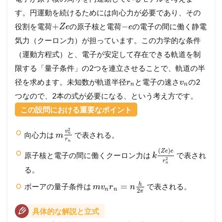
す。円運動を続けるためには向心力が必要であり、その
+
−
役割を電荷
の原子核と電荷
の電子の間に働く静電
Z
e
e
気力（クーロン力）が担っています。この力学的な条件
（運動方程式）と、電子が安定して存在できる軌道を制
限する「量子条件」の2つを連立させることで、軌道の半
径を求めます。未知数が軌道半径
と電子の速さ
の2
r
v
n
n
つなので、2本の式が必要になる、という考え方です。
この設問における重要なポイント
2
v
向心力は
で表される。
n
m
r
n
(
)
Z
e
e
原子核と電子の間に働くクーロン力は
で表され
k
2
r
n
る。
h
=
ボーアの量子条件は
で表される。
m
v
r
n
n
n
2
π
具体的な解説と立式