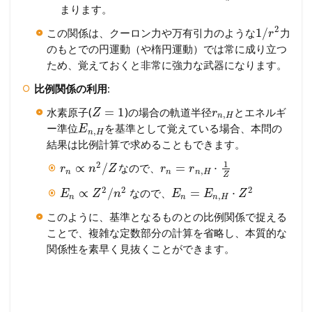
まります。
2
1
/
この関係は、クーロン力や万有引力のような
力
r
のもとでの円運動（や楕円運動）では常に成り立つ
ため、覚えておくと非常に強力な武器になります。
比例関係の利用
:
=
1
水素原子(
)の場合の軌道半径
とエネルギ
Z
r
,
n
H
ー準位
を基準として覚えている場合、本問の
E
,
n
H
結果は比例計算で求めることもできます。
1
2
∝
/
=
⋅
なので、
r
n
Z
r
r
,
n
n
n
H
Z
2
2
2
∝
/
=
⋅
なので、
E
Z
n
E
E
Z
,
n
n
n
H
このように、基準となるものとの比例関係で捉える
ことで、複雑な定数部分の計算を省略し、本質的な
関係性を素早く見抜くことができます。