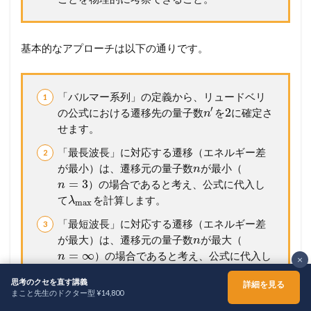
基本的なアプローチは以下の通りです。
「バルマー系列」の定義から、リュードベリ
′
2
の公式における遷移先の量子数
を
に確定さ
n
せます。
「最長波長」に対応する遷移（エネルギー差
が最小）は、遷移元の量子数
が最小（
n
=
3
）の場合であると考え、公式に代入し
n
て
を計算します。
λ
max
「最短波長」に対応する遷移（エネルギー差
が最大）は、遷移元の量子数
が最大（
n
=
∞
）の場合であると考え、公式に代入し
n
×
て
を計算します。
λ
min
思考のクセを直す講義
詳細を見る
まこと先生のドクター型 ¥14,800
ホーム
シェア
メニュー
TOPへ