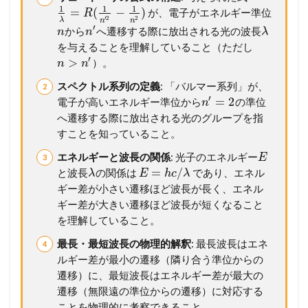
1
1
1
=
(
−
)
が、電子がエネルギー準位
R
′
2
2
λ
n
n
′
から
へ遷移する際に放出される光の波長
n
n
λ
を与えることを理解していること（ただし
′
>
）。
n
n
スペクトル系列の定義
: 「バルマー系列」が、
′
=
2
電子が高いエネルギー準位から
の準位
n
へ遷移する際に放出される光のグループを指
すことを知っていること。
エネルギーと波長の関係
: 光子のエネルギー
E
=
/
と波長
の関係は
であり、エネル
λ
E
h
c
λ
ギー差が小さい遷移ほど波長が長く、エネル
ギー差が大きい遷移ほど波長が短くなること
を理解していること。
最長・最短波長の物理的解釈
: 最長波長はエネ
ルギー差が最小の遷移（隣り合う準位からの
遷移）に、最短波長はエネルギー差が最大の
遷移（無限遠の準位からの遷移）に対応する
ことを物理的に考察できること。