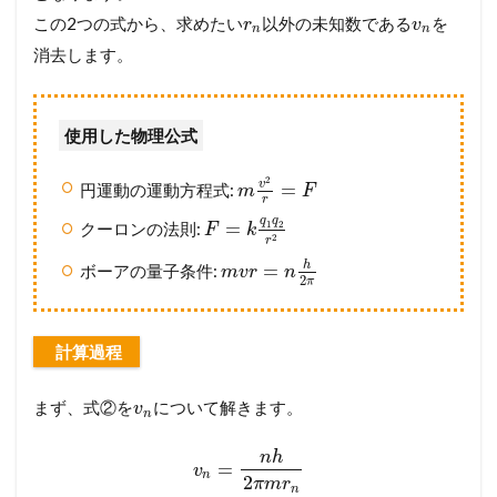
この2つの式から、求めたい
以外の未知数である
を
r
v
n
n
消去します。
使用した物理公式
2
v
=
円運動の運動方程式:
m
F
r
q
q
=
1
2
クーロンの法則:
F
k
2
r
h
=
ボーアの量子条件:
m
v
r
n
2
π
計算過程
まず、式②を
について解きます。
v
n
n
h
=
v
n
2
π
m
r
n