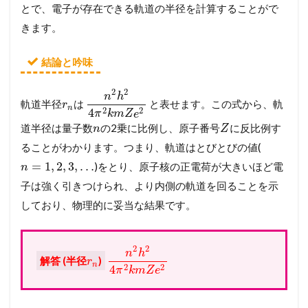
とで、電子が存在できる軌道の半径を計算することがで
きます。
結論と吟味
2
2
n
h
軌道半径
は
と表せます。この式から、軌
r
n
2
2
4
π
k
m
Z
e
道半径は量子数
の2乗に比例し、原子番号
に反比例す
n
Z
ることがわかります。つまり、軌道はとびとびの値(
=
1
,
2
,
3
,
…
)をとり、原子核の正電荷が大きいほど電
n
子は強く引きつけられ、より内側の軌道を回ることを示
しており、物理的に妥当な結果です。
2
2
n
h
解答 (半径
)
r
n
2
2
4
π
k
m
Z
e