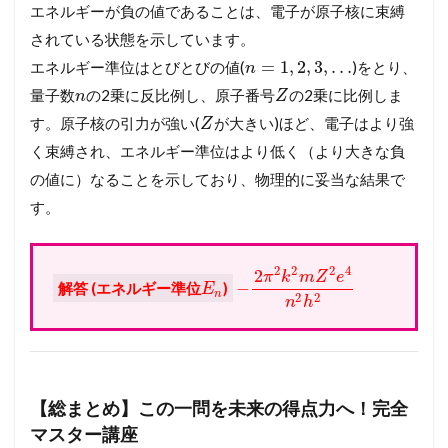
エネルギーが負の値であることは、電子が原子核に束縛
されている状態を示しています。
=
1
,
2
,
3
,
…
エネルギー準位はとびとびの値(
)をとり、
n
量子数
の2乗に反比例し、原子番号
の2乗に比例しま
n
Z
す。原子核の引力が強い(
が大きい)ほど、電子はより強
Z
く束縛され、エネルギー準位はより低く（より大きな負
の値に）なることを示しており、物理的に妥当な結果で
す。
2
2
2
4
2
π
k
m
Z
e
−
解答 (エネルギー準位
)
E
n
2
2
n
h
【総まとめ】この一問を未来の得点力へ！完全
マスター講座