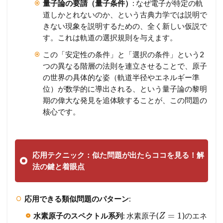
量子論の要請（量子条件）
: なぜ電子が特定の軌
道しかとれないのか、という古典力学では説明で
きない現象を説明するための、全く新しい仮説で
す。これは軌道の選択規則を与えます。
この「安定性の条件」と「選択の条件」という2
つの異なる階層の法則を連立させることで、原子
の世界の具体的な姿（軌道半径やエネルギー準
位）が数学的に導出される、という量子論の黎明
期の偉大な発見を追体験することが、この問題の
核心です。
応用テクニック：似た問題が出たらココを見る！解
法の鍵と着眼点
応用できる類似問題のパターン
:
=
1
水素原子のスペクトル系列
: 水素原子(
)のエネ
Z