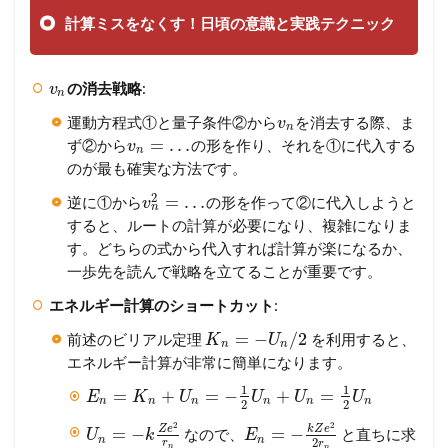
計算ミスをなくす！日頃の意識と実践テクニック
の消去戦略
:
v
n
運動方程式①と量子条件②から
を消去する際、ま
v
n
=
…
ず②から
の形を作り、それを①に代入する
v
n
のが最も確実な方法です。
2
=
…
逆に①から
の形を作って②に代入しようと
v
n
すると、ルートの計算が必要になり、複雑になりま
す。どちらの式から代入すれば計算が楽になるか、
一歩先を読んで戦略を立てることが重要です。
エネルギー計算のショートカット
:
=
−
/
2
前述のビリアル定理
を利用すると、
K
U
n
n
エネルギー計算が非常に簡単になります。
1
1
=
+
=
−
+
=
E
K
U
U
U
U
n
n
n
n
n
n
2
2
2
2
Z
e
k
Z
e
=
−
=
−
なので、
と直ちに求
U
k
E
n
n
2
r
r
n
n