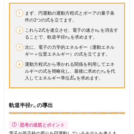
シ
ッ
プ
まず、円運動の運動方程式とボーアの量子条
が
件の2つの式を立てます。
必
要
これら2式を連立させ、電子の速さ
を消去す
v
n
で
ることで、軌道半径
を求めます。
r
n
す
次に、電子の力学的エネルギー（運動エネル
ギー＋位置エネルギー）の式を立てます。
運動方程式から導かれる関係を利用してエネ
ルギーの式を簡略化し、最後に求めた
を代
r
n
入してエネルギー準位
を求めます。
E
n
軌道半径
の導出
r
n
思考の道筋とポイント
電子が原子核の周りを円運動しているモデルを考えま