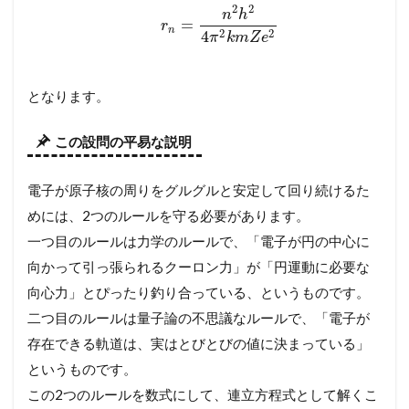
2
2
n
h
=
r
n
2
2
4
π
k
m
Z
e
となります。
この設問の平易な説明
電子が原子核の周りをグルグルと安定して回り続けるた
めには、2つのルールを守る必要があります。
一つ目のルールは力学のルールで、「電子が円の中心に
向かって引っ張られるクーロン力」が「円運動に必要な
向心力」とぴったり釣り合っている、というものです。
二つ目のルールは量子論の不思議なルールで、「電子が
存在できる軌道は、実はとびとびの値に決まっている」
というものです。
この2つのルールを数式にして、連立方程式として解くこ