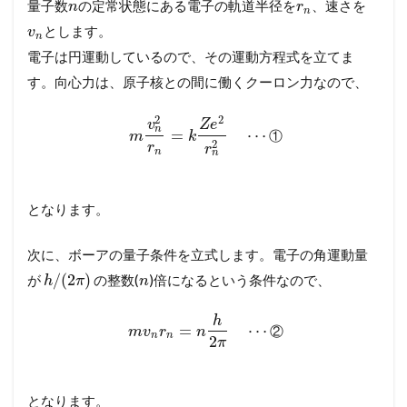
量子数
の定常状態にある電子の軌道半径を
、速さを
n
r
n
とします。
v
n
電子は円運動しているので、その運動方程式を立てま
す。向心力は、原子核との間に働くクーロン力なので、
2
2
v
Z
e
n
=
⋯
①
m
k
2
r
r
n
n
となります。
次に、ボーアの量子条件を立式します。電子の角運動量
/
(
2
)
が
の整数(
)倍になるという条件なので、
h
π
n
h
=
⋯
②
m
v
r
n
n
n
2
π
となります。