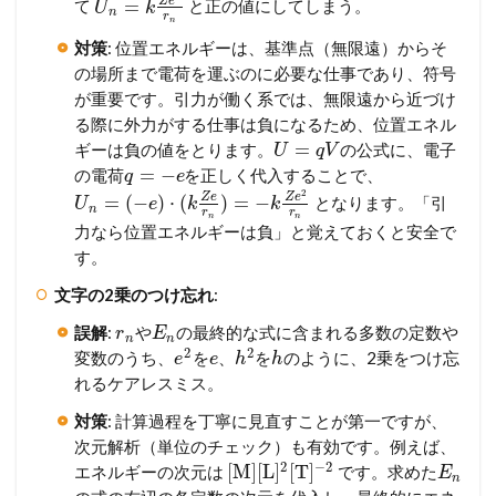
Z
e
=
て
と正の値にしてしまう。
U
k
n
r
n
対策
: 位置エネルギーは、基準点（無限遠）からそ
の場所まで電荷を運ぶのに必要な仕事であり、符号
が重要です。引力が働く系では、無限遠から近づけ
る際に外力がする仕事は負になるため、位置エネル
=
ギーは負の値をとります。
の公式に、電子
U
q
V
=
−
の電荷
を正しく代入することで、
q
e
2
Z
e
Z
e
=
(
−
)
⋅
(
)
=
−
となります。「引
U
e
k
k
n
r
r
n
n
力なら位置エネルギーは負」と覚えておくと安全で
す。
文字の2乗のつけ忘れ
:
誤解
:
や
の最終的な式に含まれる多数の定数や
r
E
n
n
2
2
変数のうち、
を
、
を
のように、2乗をつけ忘
e
e
h
h
れるケアレスミス。
対策
: 計算過程を丁寧に見直すことが第一ですが、
次元解析（単位のチェック）も有効です。例えば、
2
−
2
[
M
]
[
L
]
[
T
]
エネルギーの次元は
です。求めた
E
n