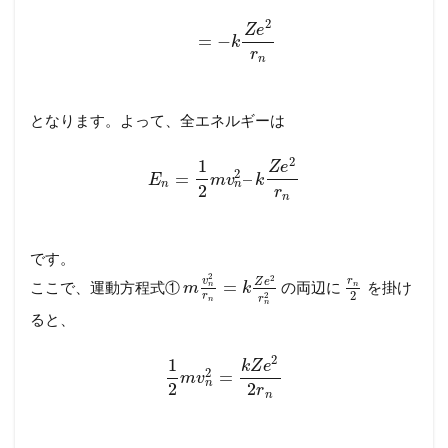
2
Z
e
=
−
k
r
n
となります。よって、全エネルギーは
2
1
Z
e
2
=
–
E
m
v
k
n
n
2
r
n
です。
2
2
r
v
Z
e
=
ここで、運動方程式①
の両辺に
を掛け
n
n
m
k
2
2
r
r
n
n
ると、
2
1
k
Z
e
2
=
m
v
n
2
2
r
n