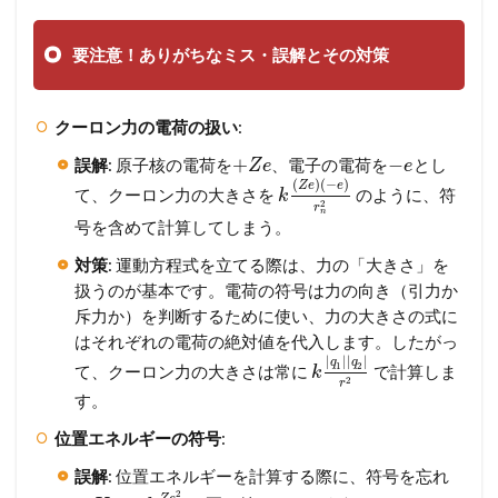
要注意！ありがちなミス・誤解とその対策
クーロン力の電荷の扱い
:
+
−
誤解
: 原子核の電荷を
、電子の電荷を
とし
Z
e
e
(
)
(
−
)
Z
e
e
て、クーロン力の大きさを
のように、符
k
2
r
n
号を含めて計算してしまう。
対策
: 運動方程式を立てる際は、力の「大きさ」を
扱うのが基本です。電荷の符号は力の向き（引力か
斥力か）を判断するために使い、力の大きさの式に
はそれぞれの電荷の絶対値を代入します。したがっ
|
|
|
|
q
q
1
2
て、クーロン力の大きさは常に
で計算しま
k
2
r
す。
位置エネルギーの符号
:
誤解
: 位置エネルギーを計算する際に、符号を忘れ
2