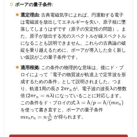
ボーアの量子条件
:
選定理由
: 古典電磁気学によれば、円運動する電子
は電磁波を放出してエネルギーを失い、原子核に墜
落してしまうはずです（原子の安定性の問題）。ま
た、原子が放出する光のスペクトルが線スペクトル
になることも説明できません。これらの古典論の破
綻を乗り越えるために、ボーアが導入した全く新し
い仮説がこの量子条件です。
適用根拠
: この条件の物理的な意味は、後にド・ブ
ロイによって「電子の物質波が軌道上で定常波を形
成するための条件」として説明されました。つま
2
り、軌道1周の長さ
が、電子波の波長
の整数
π
r
λ
n
2
=
倍 (
) になっていることに対応します。
π
r
n
λ
n
=
/
=
/
(
)
この条件をド・ブロイの式
λ
h
p
h
m
v
n
を使って書き直すと、ボーアの量子条件
h
=
が得られます。
m
v
r
n
n
n
2
π