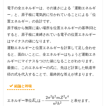
電子の全エネルギーは、その速さによる「運動エネルギ
ー」と、原子核に電気的に引かれていることによる「位
置エネルギー」の合計です。
原子核から無限に遠い場所を位置エネルギーの基準(0)と
すると、原子核に束縛されている電子の位置エネルギー
はマイナスの値になります。
運動エネルギーと位置エネルギーを計算して足し合わせ
ると、面白いことに、全エネルギーはちょうど運動エネ
ルギーにマイナスをつけた値になることがわかります。
最後に、このエネルギーの式に、先ほど計算した軌道半
径の式を代入することで、最終的な答えが求まります。
結論と吟味
2
2
2
4
2
π
k
m
Z
e
−
エネルギー準位
は
と表せます。
E
n
2
2
n
h