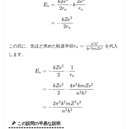
k
Z
e
Z
e
=
–
E
k
n
2
r
r
n
n
2
k
Z
e
=
−
2
r
n
2
2
n
h
=
この式に、先ほど求めた軌道半径
を代入
r
n
2
2
4
π
k
m
Z
e
します。
2
1
k
Z
e
=
−
⋅
E
n
2
r
n
2
2
2
4
k
Z
e
π
k
m
Z
e
=
−
⋅
2
2
2
n
h
2
2
2
4
2
π
k
m
Z
e
=
−
2
2
n
h
この設問の平易な説明