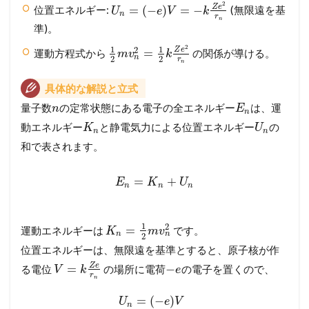
2
Z
e
=
(
−
)
=
−
位置エネルギー:
(無限遠を基
U
e
V
k
n
r
n
準)。
2
1
1
2
Z
e
=
運動方程式から
の関係が導ける。
m
v
k
n
2
2
r
n
具体的な解説と立式
量子数
の定常状態にある電子の全エネルギー
は、運
n
E
n
動エネルギー
と静電気力による位置エネルギー
の
K
U
n
n
和で表されます。
=
+
E
K
U
n
n
n
1
2
=
運動エネルギーは
です。
K
m
v
n
n
2
位置エネルギーは、無限遠を基準とすると、原子核が作
Z
e
=
−
る電位
の場所に電荷
の電子を置くので、
V
k
e
r
n
=
(
−
)
U
e
V
n