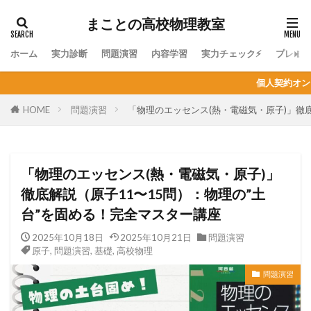
まことの高校物理教室
ホーム
実力診断
問題演習
内容学習
実力チェック⚡
プレミ
個人契約オンライン家庭教師の生徒募集！
HOME
問題演習
「物理のエッセンス(熱・電磁気・原子)」徹
「物理のエッセンス(熱・電磁気・原子)」
徹底解説（原子11〜15問）：物理の”土
台”を固める！完全マスター講座
2025年10月18日
2025年10月21日
問題演習
原子
,
問題演習
,
基礎
,
高校物理
問題演習