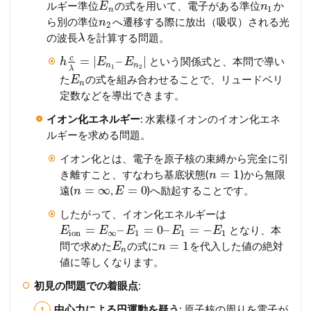
ルギー準位
の式を用いて、電子がある準位
か
E
n
1
n
ら別の準位
へ遷移する際に放出（吸収）される光
n
2
の波長
を計算する問題。
λ
c
=
|
–
|
という関係式と、本問で導い
h
E
E
n
n
1
2
λ
た
の式を組み合わせることで、リュードベリ
E
n
定数などを導出できます。
イオン化エネルギー
: 水素様イオンのイオン化エネ
ルギーを求める問題。
イオン化とは、電子を原子核の束縛から完全に引
=
1
き離すこと、すなわち基底状態(
)から無限
n
=
∞
=
0
遠(
,
)へ励起することです。
n
E
したがって、イオン化エネルギーは
=
–
=
0
–
=
−
となり、本
E
E
E
E
E
ion
∞
1
1
1
=
1
問で求めた
の式に
を代入した値の絶対
E
n
n
値に等しくなります。
初見の問題での着眼点
:
中心力による円運動を疑う
: 原子核の周りを電子が