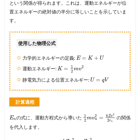
という関係が得られます。これは、運動エネルギーが位
置エネルギーの絶対値の半分に等しいことを示していま
す。
使用した物理公式
=
+
力学的エネルギーの定義:
E
K
U
1
2
=
運動エネルギー:
K
m
v
2
=
静電気力による位置エネルギー:
U
q
V
計算過程
2
1
2
k
Z
e
=
の式に、運動方程式から導いた
の関係
E
m
v
n
n
2
2
r
n
を代入します。
2
2