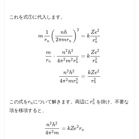
これを式①に代入します。
2
2
1
(
)
n
h
Z
e
=
m
k
2
2
r
π
m
r
r
n
n
n
2
2
2
m
n
h
Z
e
⋅
=
k
2
2
2
2
4
r
π
m
r
r
n
n
n
2
2
2
n
h
k
Z
e
=
3
2
2
4
r
π
m
r
n
n
3
この式を
について解きます。両辺に
を掛け、不要な
r
r
n
n
項を移項すると、
2
2
n
h
2
=
k
Z
e
r
n
2
4
π
m