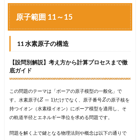
原
子
範
原子範囲 11～15
囲
1
1
～
11 水素原子の構造
1
5
1.1
【設問別解説】考え方から計算プロセスまで徹
1
底ガイド
1
水
素
原
この問題のテーマは「ボーアの原子模型の一般化」で
子
=
1
す。水素原子(
)だけでなく、原子番号
の原子核を
の
Z
Z
構
持つイオン（水素様イオン）にボーア模型を適用し、そ
造
の軌道半径とエネルギー準位を求める問題です。
1.2
1
問題を解く上で鍵となる物理法則や概念は以下の通りで
2