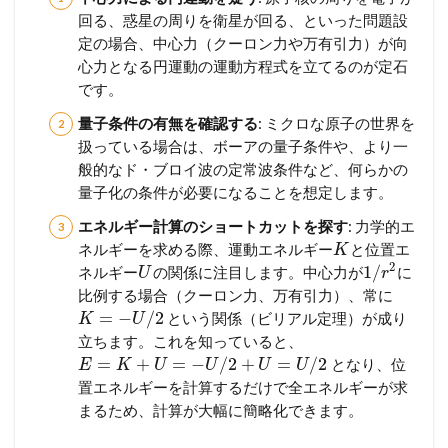
回る、惑星の周りを衛星が回る、といった問題設
定の場合、中心力（クーロン力や万有引力）が向
心力となる円運動の運動方程式を立てるのが定石
です。
量子条件の有無を確認する
: ミクロな原子の世界を
扱っている場合は、ボーアの量子条件や、より一
般的なド・ブロイ波の定常波条件など、何らかの
量子化の条件が必要になることを想定します。
エネルギー計算のショートカットを探す
: 力学的エ
ネルギーを求める際、運動エネルギー
と位置エ
K
2
1
/
ネルギー
の関係に注目します。中心力が
に
U
r
比例する場合（クーロン力、万有引力）、常に
=
−
/
2
という関係（ビリアル定理）が成り
K
U
立ちます。これを知っていると、
=
+
=
−
/
2
+
=
/
2
となり、位
E
K
U
U
U
U
置エネルギーを計算するだけで全エネルギーが求
まるため、計算が大幅に簡略化できます。