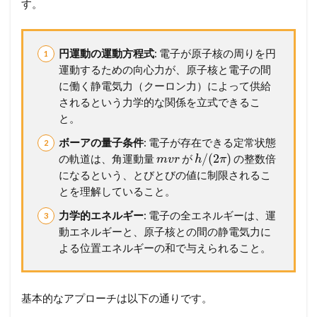
水
す。
素
原
子
円運動の運動方程式
: 電子が原子核の周りを円
の
構
運動するための向心力が、原子核と電子の間
造
に働く静電気力（クーロン力）によって供給
されるという力学的な関係を立式できるこ
1.3
と。
1
3
ボーアの量子条件
: 電子が存在できる定常状態
水
/
(
2
)
の軌道は、角運動量
が
の整数倍
m
v
r
h
π
素
原
になるという、とびとびの値に制限されるこ
子
とを理解していること。
の
構
力学的エネルギー
: 電子の全エネルギーは、運
造
動エネルギーと、原子核との間の静電気力に
よる位置エネルギーの和で与えられること。
2
メ
ン
バ
基本的なアプローチは以下の通りです。
ー