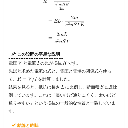
=
R
2
e
n
S
T
E
2
m
2
m
=
⋅
E
L
2
e
n
S
T
E
2
m
L
=
2
e
n
S
T
この設問の平易な説明
電圧
と電流
の比が抵抗
です。
V
I
R
先ほど求めた電流の式と、電圧と電場の関係式を使っ
=
/
て、
を計算しました。
R
V
I
結果を見ると、抵抗は長さ
に比例し、断面積
に反比
L
S
例しています。これは「長いほど通りにくく、太いほど
通りやすい」という抵抗の一般的な性質と一致していま
す。
結論と吟味