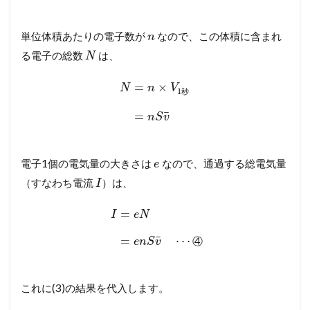
単位体積あたりの電子数が
なので、この体積に含まれ
n
る電子の総数
は、
N
=
×
N
n
V
1
秒
¯
=
n
S
v
電子1個の電気量の大きさは
なので、通過する総電気量
e
（すなわち電流
）は、
I
=
I
e
N
¯
=
⋯
④
e
n
S
v
これに(3)の結果を代入します。