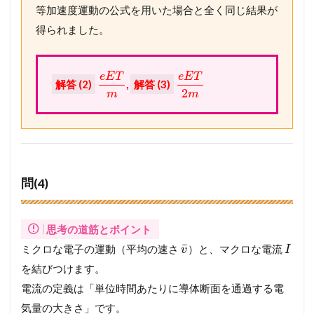
等加速度運動の公式を用いた場合と全く同じ結果が
得られました。
e
E
T
e
E
T
解答 (2)
,
解答 (3)
2
m
m
問(4)
思考の道筋とポイント
¯
ミクロな電子の運動（平均の速さ
）と、マクロな電流
v
I
を結びつけます。
電流の定義は「単位時間あたりに導体断面を通過する電
気量の大きさ」です。