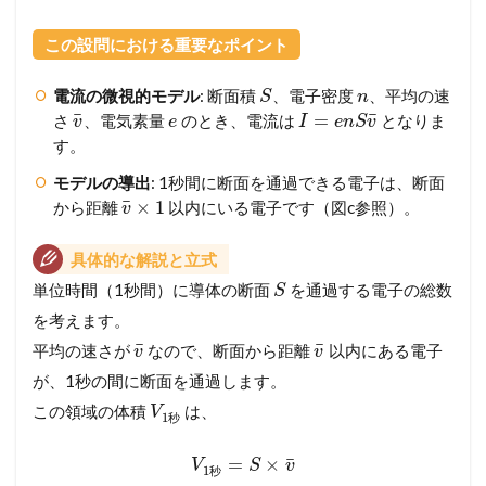
この設問における重要なポイント
電流の微視的モデル
: 断面積
、電子密度
、平均の速
S
n
¯
¯
=
さ
、電気素量
のとき、電流は
となりま
v
e
I
e
n
S
v
す。
モデルの導出
: 1秒間に断面を通過できる電子は、断面
¯
×
1
から距離
以内にいる電子です（図c参照）。
v
具体的な解説と立式
単位時間（1秒間）に導体の断面
を通過する電子の総数
S
を考えます。
¯
¯
平均の速さが
なので、断面から距離
以内にある電子
v
v
が、1秒の間に断面を通過します。
この領域の体積
は、
V
1
秒
¯
=
×
V
S
v
1
秒