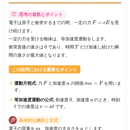
思考の道筋とポイント
=
電子は原子と衝突するまでの間、一定の力
を受
F
e
E
け続けます。
一定の力を受ける物体は、等加速度運動をします。
0
衝突直後の速さは
であり、時間
だけ加速し続けた瞬
T
間の速さが最大値となります。
この設問における重要なポイント
=
運動方程式
: 力
と加速度
の関係
を用いま
F
a
m
a
F
す。
0
等加速度運動の公式
: 初速度
、加速度
のとき、時刻
a
=
での速度は
です。
t
v
a
t
具体的な解説と立式
電子の質量を
、加速度の大きさを
とします。
m
a