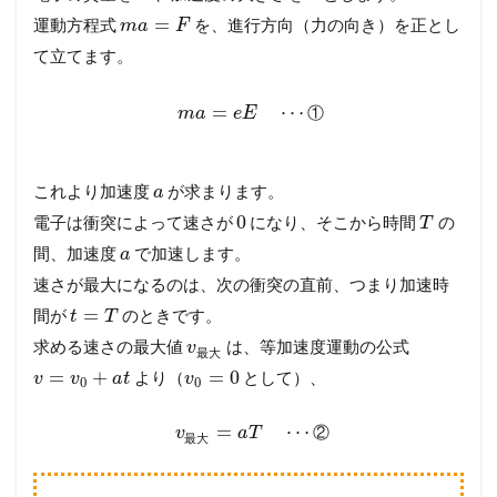
=
運動方程式
を、進行方向（力の向き）を正とし
m
a
F
て立てます。
=
⋯
①
m
a
e
E
これより加速度
が求まります。
a
0
電子は衝突によって速さが
になり、そこから時間
の
T
間、加速度
で加速します。
a
速さが最大になるのは、次の衝突の直前、つまり加速時
=
間が
のときです。
t
T
求める速さの最大値
は、等加速度運動の公式
v
最
大
=
+
=
0
より（
として）、
v
v
a
t
v
0
0
=
⋯
②
v
a
T
最
大