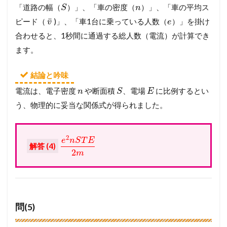
「道路の幅（
）」、「車の密度（
）」、「車の平均ス
S
n
¯
ピード（
)」、「車1台に乗っている人数（
）」を掛け
v
e
合わせると、1秒間に通過する総人数（電流）が計算でき
ます。
結論と吟味
電流は、電子密度
や断面積
、電場
に比例するとい
n
S
E
う、物理的に妥当な関係式が得られました。
2
e
n
S
T
E
解答 (4)
2
m
問(5)