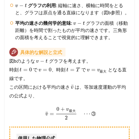
−
グラフの利用
: 縦軸に速さ、横軸に時間をとる
v
t
と、グラフは原点を通る直線になります（図b参照）。
−
平均の速さの幾何学的意味
:
グラフの面積（移動
v
t
距離）を時間で割ったものが平均の速さです。三角形
の面積を考えることで視覚的に理解できます。
具体的な解説と立式
−
図bのような
グラフを考えます。
v
t
=
0
=
0
=
=
時刻
で
、時刻
で
となる直
t
v
t
T
v
v
最
大
線です。
¯
この区間における平均の速さ
は、等加速度運動の平均
v
の公式より、
0
+
v
最
大
¯
=
⋯
③
v
2
使用した物理公式