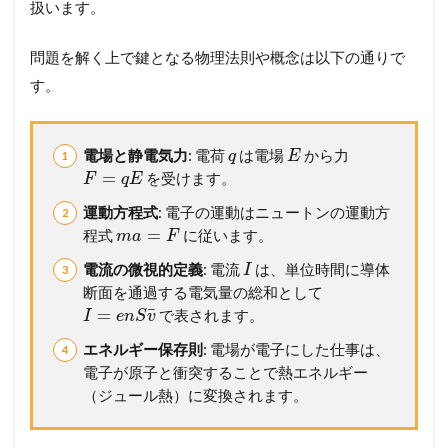
扱います。
全
マ
ス
問題を解く上で鍵となる物理法則や概念は以下の通りで
タ
す。
ー
講
座
電場と静電気力
: 電荷
は電場
から力
q
E
2
=
を受けます。
F
q
E
問
題
運動方程式
: 電子の運動はニュートンの運動方
1
=
程式
に従います。
m
a
F
1
6
電流の微視的定義
: 電流
は、単位時間に導体
I
キ
断面を通過する電気量の総和として
ル
¯
=
で表されます。
I
e
n
S
v
ヒ
ホ
エネルギー保存則
: 電場が電子にした仕事は、
ッ
電子が原子と衝突することで熱エネルギー
フ
の
（ジュール熱）に変換されます。
法
則