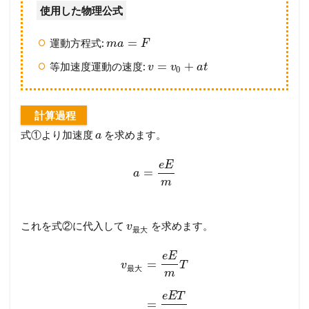
使用した物理公式
=
運動方程式:
m
a
F
=
+
等加速度運動の速度:
v
v
a
t
0
計算過程
式①より加速度
を求めます。
a
e
E
=
a
m
これを式②に代入して
を求めます。
v
最
大
e
E
=
v
T
最
大
m
e
E
T
=