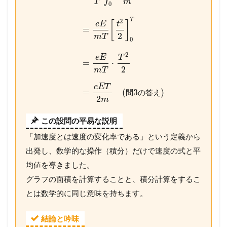
T
m
0
T
2
[
]
e
E
t
=
2
m
T
0
2
e
E
T
=
⋅
2
m
T
e
E
T
=
(
3
)
問
の
答
え
2
m
この設問の平易な説明
「加速度とは速度の変化率である」という定義から
出発し、数学的な操作（積分）だけで速度の式と平
均値を導きました。
グラフの面積を計算することと、積分計算をするこ
とは数学的に同じ意味を持ちます。
結論と吟味