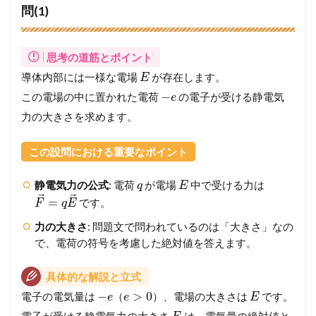
プ
問(1)
ロ
セ
ス
ま
思考の道筋とポイント
で
導体内部には一様な電場
が存在します。
E
徹
−
この電場の中に置かれた電荷
の電子が受ける静電気
底
e
ガ
力の大きさを求めます。
イ
ド
この設問における重要なポイント
3
メ
静電気力の公式
: 電荷
が電場
中で受ける力は
q
E
ン
⃗
⃗
バ
=
です。
F
q
E
ー
力の大きさ
: 問題文で問われているのは「大きさ」なの
シ
ッ
で、電荷の符号を考慮した絶対値を答えます。
プ
が
具体的な解説と立式
必
要
−
>
0
電子の電気量は
（
）、電場の大きさは
です。
e
e
E
で