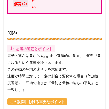
e
E
T
解答 (2)
m
問(3)
思考の道筋とポイント
0
0
電子の速さは
から
まで直線的に増加し、衝突で
v
最
大
に戻るという運動を繰り返します。
¯
この運動の平均の速さ
を求めます。
v
速度が時間に対して一定の割合で変化する場合（等加速
度運動）、平均の速さは「最初と最後の速さの平均」と
一致します。
この設問における重要なポイント