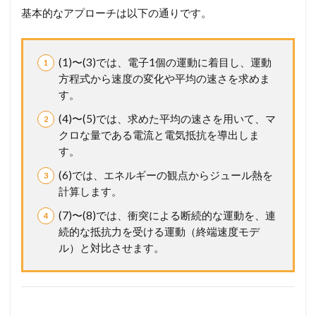
(
基本的なアプローチは以下の通りです。
1
7
東
京
(1)〜(3)では、電子1個の運動に着目し、運動
農
方程式から速度の変化や平均の速さを求めま
大
す。
)
2.1
(4)〜(5)では、求めた平均の速さを用いて、マ
【
クロな量である電流と電気抵抗を導出しま
設
す。
問
別
(6)では、エネルギーの観点からジュール熱を
解
計算します。
説
】
(7)〜(8)では、衝突による断続的な運動を、連
考
続的な抵抗力を受ける運動（終端速度モデ
え
ル）と対比させます。
方
か
ら
計
算