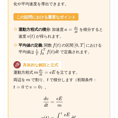
化や平均速度を導出できます。
この設問における重要なポイント
d
v
=
運動方程式の積分
: 加速度
を積分すると
a
d
t
(
)
速度
が得られます。
v
t
(
)
[
0
,
]
平均値の定義
: 関数
の区間
における
f
t
T
T
1
(
)
平均値は
∫
で定義されます。
f
t
d
t
0
T
具体的な解説と立式
d
v
=
運動方程式
を立てます。
m
e
E
d
t
両辺を
で割り、
で積分します（初期条件：
m
t
=
0
=
0
で
）。
t
v
d
v
e
E
=
d
t
m
t
e
E
′
(
)
=