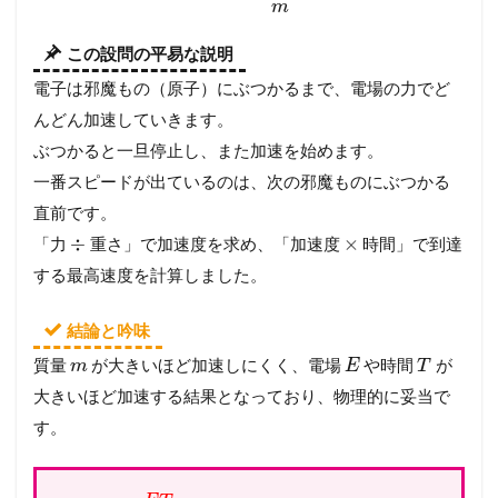
m
この設問の平易な説明
電子は邪魔もの（原子）にぶつかるまで、電場の力でど
んどん加速していきます。
ぶつかると一旦停止し、また加速を始めます。
一番スピードが出ているのは、次の邪魔ものにぶつかる
直前です。
÷
×
「力
重さ」で加速度を求め、「加速度
時間」で到達
する最高速度を計算しました。
結論と吟味
質量
が大きいほど加速しにくく、電場
や時間
が
m
E
T
大きいほど加速する結果となっており、物理的に妥当で
す。