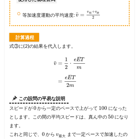
+
v
v
¯
初
終
=
等加速度運動の平均速度:
v
2
計算過程
式③に(2)の結果を代入します。
1
e
E
T
¯
=
⋅
v
2
m
e
E
T
=
2
m
この設問の平易な説明
0
100
スピードが
から一定のペースで上がって
になった
50
とします。この間の平均スピードは、真ん中の
になり
ます。
0
これと同じで、
から
まで一定ペースで加速したの
v
最
大