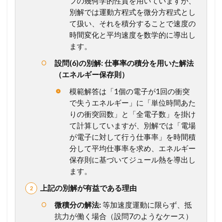
フの幾何学的性質を用いていますが、
1.1
別解では運動方程式を微分方程式とし
【
設
て扱い、それを積分することで速度の
問
時間変化と平均速度を数学的に導出し
別
ます。
解
説
設問(6)の別解: 仕事率の積分を用いた解法
】
（エネルギー保存則）
考
え
模範解答は「1個の電子が1回の衝突
方
で失うエネルギー」に「単位時間あた
か
りの衝突回数」と「全電子数」を掛け
ら
計
て計算していますが、別解では「電場
算
が電子に対して行う仕事率」を時間積
プ
分して平均仕事率を求め、エネルギー
ロ
保存則に基づいてジュール熱を導出し
セ
ます。
ス
ま
上記の別解が有益である理由
で
徹
微積分の解法:
等加速度運動に限らず、抵
底
抗力が働く場合（設問7のようなケース）
ガ