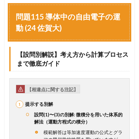
問
題
1
問題115 導体中の自由電子の運
1
5
動 (24 佐賀大)
導
体
中
の
【設問別解説】考え方から計算プロセス
自
由
まで徹底ガイド
電
子
の
運
【相違点に関する注記】
動
(
2
提示する別解
4
佐
設問(1)〜(3)の別解: 微積分を用いた体系的
賀
解法（運動方程式の積分）
大
)
模範解答は等加速度運動の公式とグラ