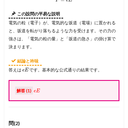
F
e
E
この設問の平易な説明
電気の粒（電子）が、電気的な坂道（電場）に置かれる
と、坂道を転がり落ちるような力を受けます。その力の
強さは、「電気の粒の量」と「坂道の急さ」の掛け算で
決まります。
結論と吟味
答えは
です。基本的な公式通りの結果です。
e
E
解答 (1)
e
E
問(2)