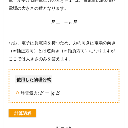
電子が受ける静電気力の大きさ
は、電気量の絶対値と
F
す
電場の大きさの積となります。
=
|
−
|
F
e
E
なお、電子は負電荷を持つため、力の向きは電場の向き
（
軸正方向）とは逆向き（
軸負方向）になりますが、
x
x
ここでは大きさのみを答えます。
使用した物理公式
=
|
|
静電気力:
F
q
E
計算過程
=