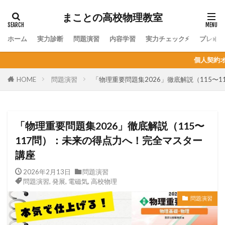
まことの高校物理教室
ホーム
実力診断
問題演習
内容学習
実力チェック⚡
プレミ
個人契約オンライン家庭教師の生徒募
HOME
問題演習
「物理重要問題集2026」徹底解説（115〜
「物理重要問題集2026」徹底解説（115〜
117問）：未来の得点力へ！完全マスター
講座
2026年2月13日
問題演習
問題演習
,
発展
,
電磁気
,
高校物理
問題演習