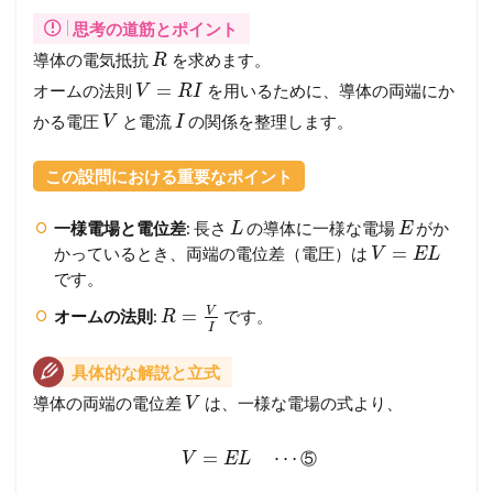
思考の道筋とポイント
導体の電気抵抗
を求めます。
R
=
オームの法則
を用いるために、導体の両端にか
V
R
I
かる電圧
と電流
の関係を整理します。
V
I
この設問における重要なポイント
一様電場と電位差
: 長さ
の導体に一様な電場
がか
L
E
=
かっているとき、両端の電位差（電圧）は
V
E
L
です。
V
=
オームの法則
:
です。
R
I
具体的な解説と立式
導体の両端の電位差
は、一様な電場の式より、
V
=
⋯
⑤
V
E
L