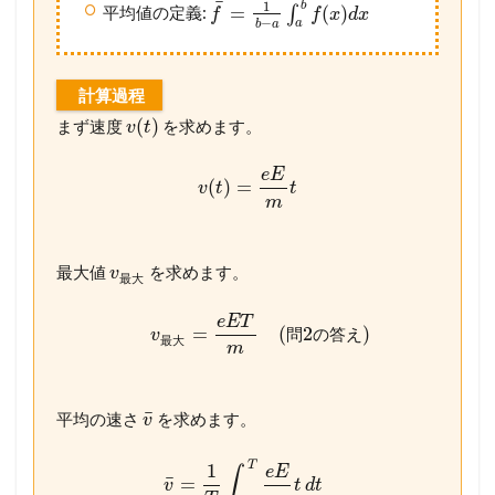
¯
b
1
=
(
)
平均値の定義:
∫
f
f
x
d
x
−
a
b
a
計算過程
(
)
まず速度
を求めます。
v
t
e
E
(
)
=
v
t
t
m
最大値
を求めます。
v
最
大
e
E
T
=
(
2
)
問
の
答
え
v
最
大
m
¯
平均の速さ
を求めます。
v
T
1
e
E
∫
¯
=
v
t
d
t