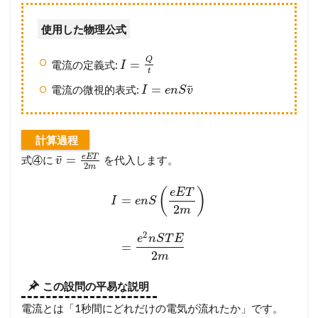
使用した物理公式
Q
=
電流の定義式:
I
t
¯
=
電流の微視的表式:
I
e
n
S
v
計算過程
¯
e
E
T
=
式④に
を代入します。
v
2
m
(
)
e
E
T
=
I
e
n
S
2
m
2
e
n
S
T
E
=
2
m
この設問の平易な説明
電流とは「1秒間にどれだけの電気が流れたか」です。