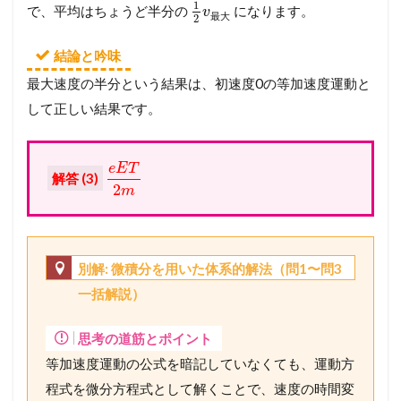
1
で、平均はちょうど半分の
になります。
v
最
大
2
結論と吟味
最大速度の半分という結果は、初速度0の等加速度運動と
して正しい結果です。
e
E
T
解答 (3)
2
m
別解: 微積分を用いた体系的解法（問1〜問3
一括解説）
思考の道筋とポイント
等加速度運動の公式を暗記していなくても、運動方
程式を微分方程式として解くことで、速度の時間変