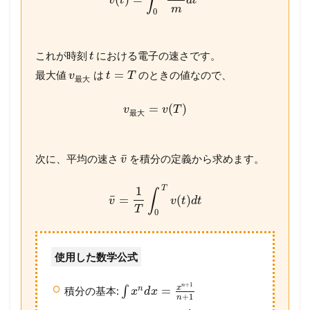
∫
v
t
d
t
m
0
これが時刻
における電子の速さです。
t
=
最大値
は
のときの値なので、
v
t
T
最
大
=
(
)
v
v
T
最
大
¯
次に、平均の速さ
を積分の定義から求めます。
v
T
1
∫
¯
=
(
)
v
v
t
d
t
T
0
使用した数学公式
+
1
n
x
=
n
積分の基本:
∫
x
d
x
+
1
n