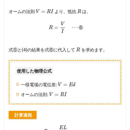
=
オームの法則
より、抵抗
は、
V
R
I
R
V
=
⋯
⑥
R
I
式⑤と(4)の結果を式⑥に代入して
を求めます。
R
使用した物理公式
=
一様電場の電位差:
V
E
d
=
オームの法則:
V
R
I
計算過程
E
L