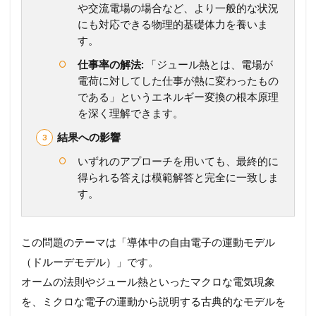
や交流電場の場合など、より一般的な状況
イ
ド
にも対応できる物理的基礎体力を養いま
す。
1.2
【
仕事率の解法:
「ジュール熱とは、電場が
総
電荷に対してした仕事が熱に変わったもの
ま
である」というエネルギー変換の根本原理
と
を深く理解できます。
め
】
結果への影響
こ
の
いずれのアプローチを用いても、最終的に
一
得られる答えは模範解答と完全に一致しま
問
す。
を
未
来
の
この問題のテーマは「導体中の自由電子の運動モデル
得
（ドルーデモデル）」です。
点
力
オームの法則やジュール熱といったマクロな電気現象
へ
を、ミクロな電子の運動から説明する古典的なモデルを
！
完