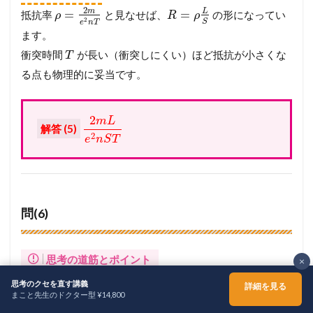
2
m
L
=
=
抵抗率
と見なせば、
の形になってい
ρ
R
ρ
2
S
e
n
T
ます。
衝突時間
が長い（衝突しにくい）ほど抵抗が小さくな
T
る点も物理的に妥当です。
2
m
L
解答 (5)
2
e
n
S
T
問(6)
思考の道筋とポイント
×
単位時間あたりに導体全体で失われる運動エネルギーの
思考のクセを直す講義
詳細を見る
まこと先生のドクター型 ¥14,800
総和（ジュール熱）を求めます。
ホーム
シェア
メニュー
TOPへ